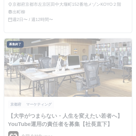
京都府京都市左京区田中大堰町152番地メゾンKOYO２階
place
出町柳
train
週2日〜 / 週12時間〜
calendar_today
募集終了
京都府
マーケティング
【大学がつまらない・人生を変えたい若者へ】
YouTube運用の責任者を募集【社長直下】