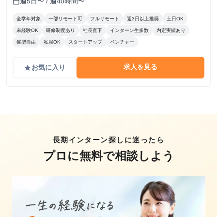
週5日〜 / 週40時間〜
calendar_today
全学年対象
一部リモート可
フルリモート
週3日以上推奨
土日OK
未経験OK
研修制度あり
社長直下
インターン生多数
内定実績あり
髪型自由
私服OK
スタートアップ
ベンチャー
求人を見る
お気に入り
grade
長期インターン探しに迷ったら
プロに無料で相談しよう