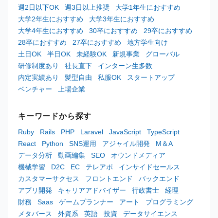
週2日以下OK
週3日以上推奨
大学1年生におすすめ
大学2年生におすすめ
大学3年生におすすめ
大学4年生におすすめ
30卒におすすめ
29卒におすすめ
28卒におすすめ
27卒におすすめ
地方学生向け
土日OK
半日OK
未経験OK
新規事業
グローバル
研修制度あり
社長直下
インターン生多数
内定実績あり
髪型自由
私服OK
スタートアップ
ベンチャー
上場企業
キーワードから探す
Ruby
Rails
PHP
Laravel
JavaScript
TypeScript
React
Python
SNS運用
アジャイル開発
M＆A
データ分析
動画編集
SEO
オウンドメディア
機械学習
D2C
EC
テレアポ
インサイドセールス
カスタマーサクセス
フロントエンド
バックエンド
アプリ開発
キャリアアドバイザー
行政書士
経理
財務
Saas
ゲームプランナー
アート
プログラミング
メタバース
外資系
英語
投資
データサイエンス