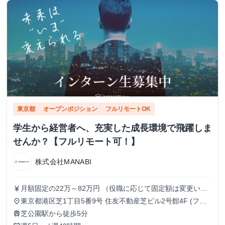
東京都
オープンポジション
フルリモートOK
学生から経営者へ、充実した成長環境で飛躍しま
せんか？【フルリモート可！】
株式会社MANABI
月額固定の22万～82万円 （役職に応じて固定額は変更いた
currency_yen
します）
東京都港区芝1丁目5番9号 住友不動産芝ビル2号館4F (フル
place
リモート/出勤は自由です)
芝公園駅から徒歩5分
train