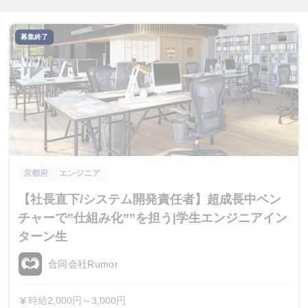
募集終了
京都府
エンジニア
【社長直下/システム開発責任者】超成長中ベン
チャーで”仕組み化””を担う|学生エンジニアイン
ターン生
合同会社Rumor
時給2,000円～3,000円
currency_yen