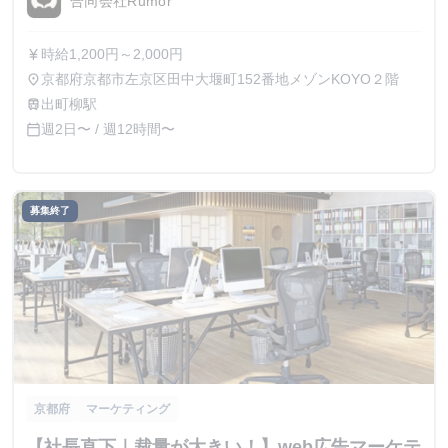
合同会社Rumor
時給1,200円～2,000円
currency_yen
京都府京都市左京区田中大堰町152番地メゾンKOYO２階
place
出町柳駅
train
週2日〜 / 週12時間〜
calendar_today
募集終了
京都府
マーケティング
【社長直下｜裁量が大きい！】web広告マーケテ