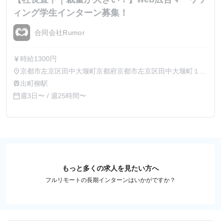
ィング学生インターン募集！
合同会社Rumor
時給1300円
currency_yen
京都市左京区田中大堰町京都府京都市左京区田中大堰町１５
place
２ メゾンKOYO1F
出町柳駅
train
週3日〜 / 週25時間〜
calendar_today
もっと多くの求人を見たい方へ
フルリモートの長期インターンはいかがですか？