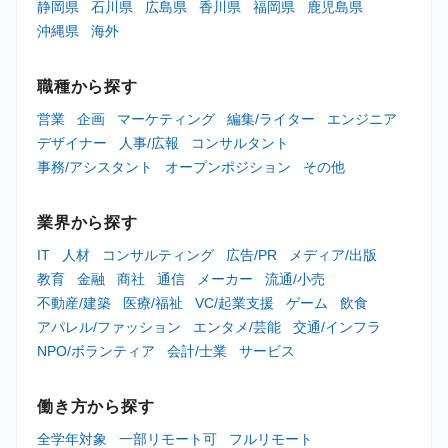
静岡県
石川県
広島県
香川県
福岡県
鹿児島県
沖縄県
海外
職種から探す
営業
企画
マーケティング
編集/ライター
エンジニア
デザイナー
人事/広報
コンサルタント
事務/アシスタント
オープンポジション
その他
業界から探す
IT
人材
コンサルティング
広告/PR
メディア/出版
教育
金融
商社
通信
メーカー
流通/小売
不動産/建築
医療/福祉
VC/起業支援
ゲーム
飲食
アパレル/ファッション
エンタメ/芸能
交通/インフラ
NPO/ボランティア
会計/士業
サービス
働き方から探す
全学年対象
一部リモート可
フルリモート