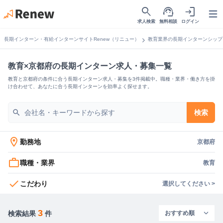
search
support_agent
login
Open
求人検索
無料相談
ログイン
chevron_right
長期インターン・有給インターンサイトRenew（リニュー）
教育業界の長期インターンシップ
教育×京都府の長期インターン求人・募集一覧
教育と京都府の条件に合う長期インターン求人・募集を3件掲載中。職種・業界・働き方を掛
け合わせて、あなたに合う長期インターンを効率よく探せます。
search
検索
location_on
勤務地
京都府
work_outline
職種・業界
教育
check
こだわり
選択してください >
3
検索結果
件