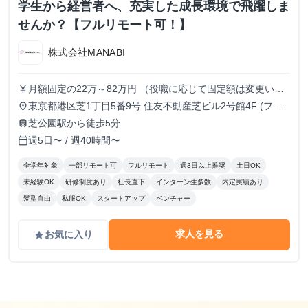
学生から経営者へ、充実した成長環境で飛躍しま
せんか？【フルリモート可！】
株式会社MANABI
月額固定の22万～82万円 （役職に応じて固定額は変更いた
currency_yen
します）
東京都港区芝1丁目5番9号 住友不動産芝ビル2号館4F (フル
place
リモート/出勤は自由です)
芝公園駅から徒歩5分
train
週5日〜 / 週40時間〜
calendar_today
全学年対象
一部リモート可
フルリモート
週3日以上推奨
土日OK
未経験OK
研修制度あり
社長直下
インターン生多数
内定実績あり
髪型自由
私服OK
スタートアップ
ベンチャー
求人を見る
お気に入り
grade