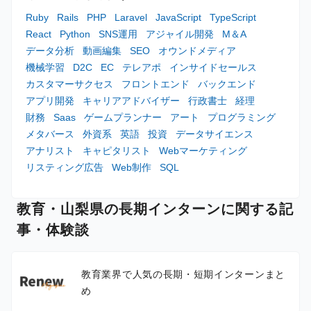
Ruby
Rails
PHP
Laravel
JavaScript
TypeScript
React
Python
SNS運用
アジャイル開発
M＆A
データ分析
動画編集
SEO
オウンドメディア
機械学習
D2C
EC
テレアポ
インサイドセールス
カスタマーサクセス
フロントエンド
バックエンド
アプリ開発
キャリアアドバイザー
行政書士
経理
財務
Saas
ゲームプランナー
アート
プログラミング
メタバース
外資系
英語
投資
データサイエンス
アナリスト
キャピタリスト
Webマーケティング
リスティング広告
Web制作
SQL
教育・山梨県の長期インターンに関する記
事・体験談
教育業界で人気の長期・短期インターンまと
め