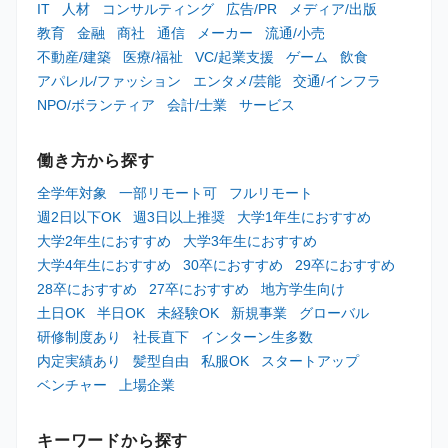
IT
人材
コンサルティング
広告/PR
メディア/出版
教育
金融
商社
通信
メーカー
流通/小売
不動産/建築
医療/福祉
VC/起業支援
ゲーム
飲食
アパレル/ファッション
エンタメ/芸能
交通/インフラ
NPO/ボランティア
会計/士業
サービス
働き方から探す
全学年対象
一部リモート可
フルリモート
週2日以下OK
週3日以上推奨
大学1年生におすすめ
大学2年生におすすめ
大学3年生におすすめ
大学4年生におすすめ
30卒におすすめ
29卒におすすめ
28卒におすすめ
27卒におすすめ
地方学生向け
土日OK
半日OK
未経験OK
新規事業
グローバル
研修制度あり
社長直下
インターン生多数
内定実績あり
髪型自由
私服OK
スタートアップ
ベンチャー
上場企業
キーワードから探す