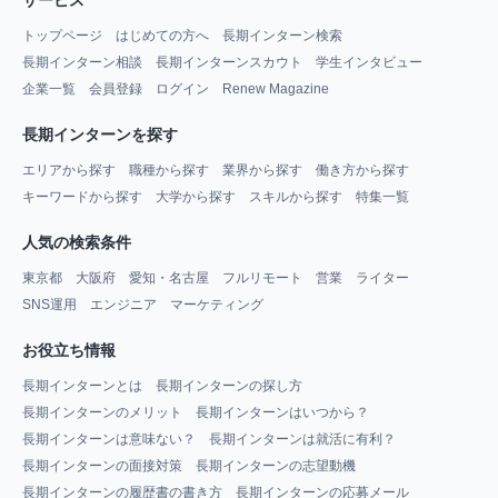
トップページ
はじめての方へ
長期インターン検索
長期インターン相談
長期インターンスカウト
学生インタビュー
企業一覧
会員登録
ログイン
Renew Magazine
長期インターンを探す
エリアから探す
職種から探す
業界から探す
働き方から探す
キーワードから探す
大学から探す
スキルから探す
特集一覧
人気の検索条件
東京都
大阪府
愛知・名古屋
フルリモート
営業
ライター
SNS運用
エンジニア
マーケティング
お役立ち情報
長期インターンとは
長期インターンの探し方
長期インターンのメリット
長期インターンはいつから？
長期インターンは意味ない？
長期インターンは就活に有利？
長期インターンの面接対策
長期インターンの志望動機
長期インターンの履歴書の書き方
長期インターンの応募メール