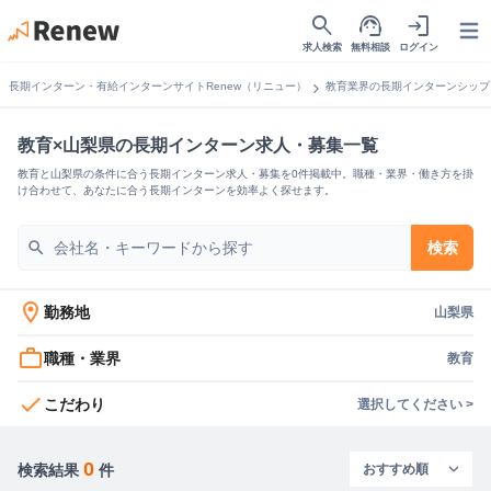
search
support_agent
login
Open
求人検索
無料相談
ログイン
chevron_right
長期インターン・有給インターンサイトRenew（リニュー）
教育業界の長期インターンシップ
教育×山梨県の長期インターン求人・募集一覧
教育と山梨県の条件に合う長期インターン求人・募集を0件掲載中。職種・業界・働き方を掛
け合わせて、あなたに合う長期インターンを効率よく探せます。
search
検索
location_on
勤務地
山梨県
work_outline
職種・業界
教育
check
こだわり
選択してください >
0
検索結果
件