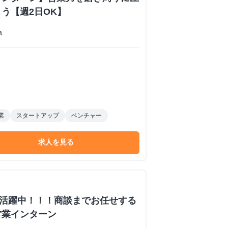
う【週2日OK】
a
業
スタートアップ
ベンチャー
求人を見る
数活躍中！！！商談までお任せする
営業インターン