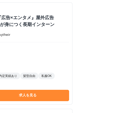
『広告×エンタメ』屋外広告
業力が身につく長期インターン
their
内定実績あり
髪型自由
私服OK
求人を見る