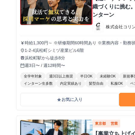
織づくりに挑む。
ンターン
株式会社コリ
時給1,300円～ ※研修期間60時間あり ※業務内容・勤
currency_yen
1-2-4浜松町シミヅ産業ビル6階
place
浜松町駅から徒歩8分
train
週3日〜 / 週12時間〜
calendar_today
全学年対象
週3日以上推奨
半日OK
未経験OK
新規事
インターン生多数
内定実績あり
髪型自由
私服OK
ベ
お気に入り
grade
東京都
営業
【事業立ち上げ