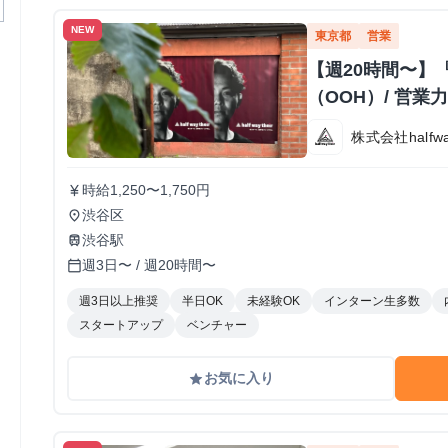
NEW
東京都
営業
【週20時間〜】
（OOH）/ 営
株式会社halfway
時給1,250〜1,750円
currency_yen
渋谷区
place
渋谷駅
train
週3日〜 / 週20時間〜
calendar_today
週3日以上推奨
半日OK
未経験OK
インターン生多数
スタートアップ
ベンチャー
お気に入り
grade