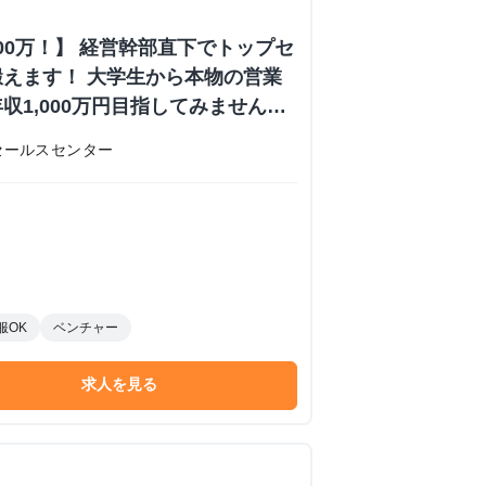
000万！】 経営幹部直下でトップセ
えます！ 大学生から本物の営業
収1,000万円目指してみません
内定あり #学歴不問 #未経験可
セールスセンター
 株式会社日本セールスセンターの長
ーンシップ
服OK
ベンチャー
求人を見る