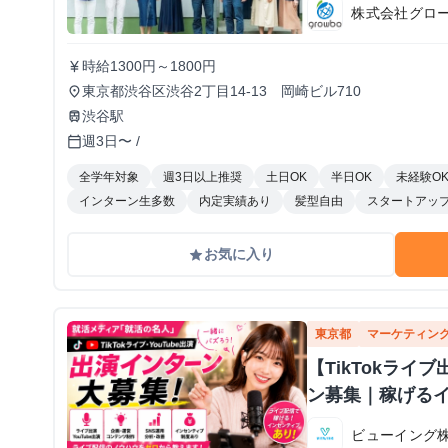
株式会社グロ
時給1300円～1800円
currency_yen
東京都渋谷区渋谷2丁目14-13 岡崎ビル710
place
渋谷駅
train
週3日〜 /
calendar_today
全学年対象
週3日以上推奨
土日OK
半日OK
未経験O
インターン生多数
内定実績あり
髪型自由
スタートアッ
お気に入り
grade
東京都
マーケティン
【TikTokラ
ン募集｜稼げる
ビューイング