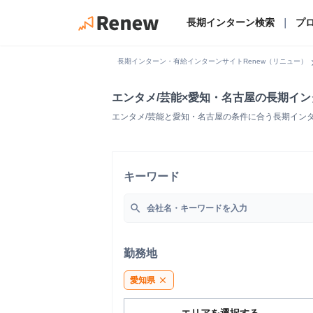
長期インターン検索
｜
プ
chevro
長期インターン・有給インターンサイトRenew（リニュー）
エンタメ/芸能×愛知・名古屋の長期イ
エンタメ/芸能と愛知・名古屋の条件に合う長期イン
キーワード
search
勤務地
愛知県
close