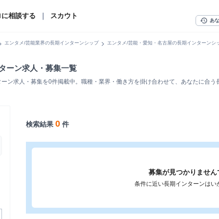
ロに相談する
｜
スカウト
history
あ
n_right
chevron_right
エンタメ/芸能業界の長期インターンシップ
エンタメ/芸能・愛知・名古屋の長期インターンシ
ンターン求人・募集一覧
ターン求人・募集を0件掲載中。職種・業界・働き方を掛け合わせて、あなたに合う
0
検索結果
件
募集が見つかりません
条件に近い長期インターンはい