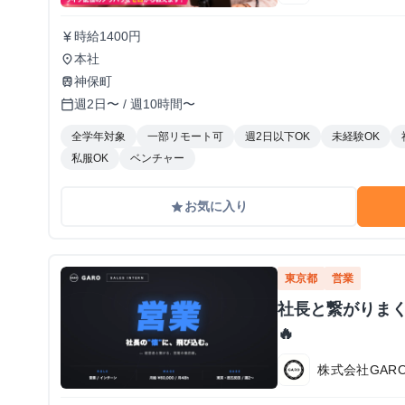
時給1400円
currency_yen
本社
place
神保町
train
週2日〜 / 週10時間〜
calendar_today
全学年対象
一部リモート可
週2日以下OK
未経験OK
私服OK
ベンチャー
お気に入り
grade
東京都
営業
社長と繋がりま
🔥
株式会社GAR