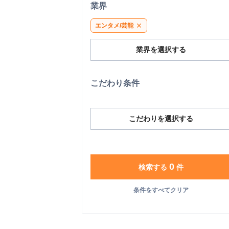
業界
エンタメ/芸能
close
業界を選択する
こだわり条件
こだわりを選択する
0
検索する
件
条件をすべてクリア