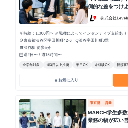
倒的な差をつけよ
株式会社Level
時給：1,300円〜 ※職種によってインセンティブ支給あり
currency_yen
東京都渋谷区宇田川町42-6 TQ渋谷宇田川町3階
place
渋谷駅 徒歩5分
train
週2日〜 / 週15時間〜
calendar_today
全学年対象
週3日以上推奨
半日OK
未経験OK
新規事
お気に入り
grade
東京都
営業
MARCH学生多
業務の幅が広い