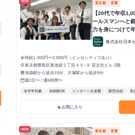
NEW
東京都
営業
【20代で年収1,
ールスマンへと鍛
力を身につけて年
か？ ※当社直結
株式会社日本
#1.2年生可 -
期・有給インタ
時給1,300円〜2,000円（インセンティブあり）
currency_yen
東京都豊島区東池袋２丁目４５−９ 芸文社ビル 2階
place
池袋駅から徒歩10分、大塚駅から徒歩9分
train
週2日〜 / 週6時間〜
calendar_today
全学年対象
未経験OK
インターン生多数
髪型自由
私
お気に入り
grade
NEW
東京都
営業