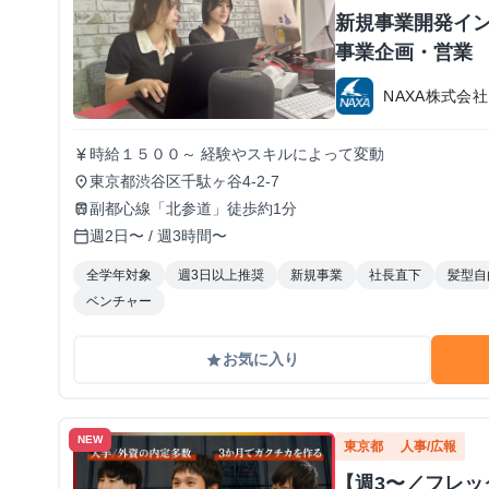
新規事業開発イン
事業企画・営業
NAXA株式会社
時給１５００～ 経験やスキルによって変動
currency_yen
東京都渋谷区千駄ヶ谷4-2-7
place
副都心線「北参道」徒歩約1分
train
週2日〜 / 週3時間〜
calendar_today
全学年対象
週3日以上推奨
新規事業
社長直下
髪型自
ベンチャー
お気に入り
grade
NEW
東京都
人事/広報
【週3〜／フレ