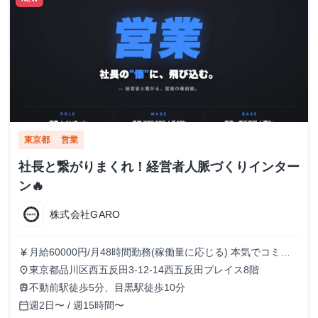
東京都
営業
社長と繋がりまくれ！経営者人脈づくりインター
ン🔥
株式会社GARO
月給60000円/月48時間勤務(稼働量に応じる) 本気でコミッ
currency_yen
トすれば、学生でも圧倒的な実績と報酬を得られる環境で
東京都品川区西五反田3-12-14西五反田プレイス8階
place
す！
不動前駅徒歩5分、目黒駅徒歩10分
train
週2日〜 / 週15時間〜
calendar_today