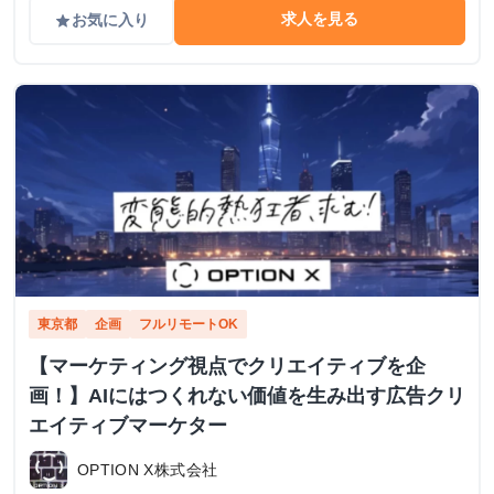
求人を見る
お気に入り
grade
東京都
企画
フルリモートOK
【マーケティング視点でクリエイティブを企
画！】AIにはつくれない価値を生み出す広告クリ
エイティブマーケター
OPTION X株式会社