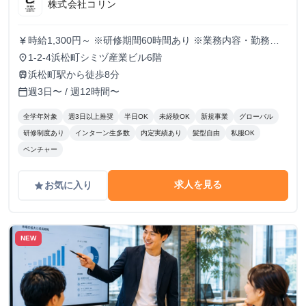
株式会社コリン
時給1,300円～ ※研修期間60時間あり ※業務内容・勤務状
currency_yen
況により決定
1-2-4浜松町シミヅ産業ビル6階
place
浜松町駅から徒歩8分
train
週3日〜 / 週12時間〜
calendar_today
全学年対象
週3日以上推奨
半日OK
未経験OK
新規事業
グローバル
研修制度あり
インターン生多数
内定実績あり
髪型自由
私服OK
ベンチャー
求人を見る
お気に入り
grade
NEW