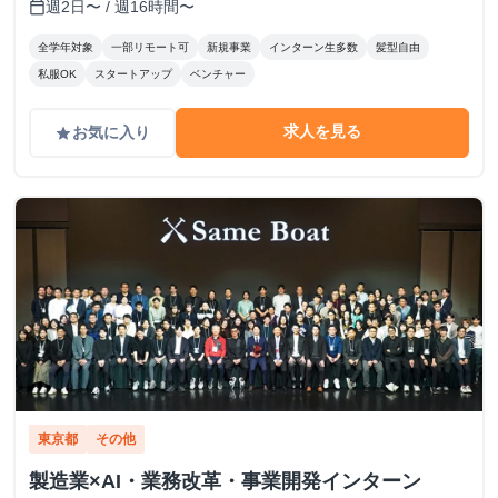
週2日〜 / 週16時間〜
calendar_today
全学年対象
一部リモート可
新規事業
インターン生多数
髪型自由
私服OK
スタートアップ
ベンチャー
求人を見る
お気に入り
grade
東京都
その他
製造業×AI・業務改革・事業開発インターン