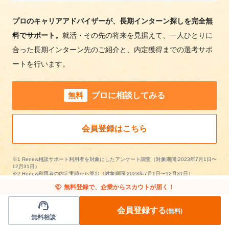
プロのキャリアアドバイザーが、長期インターン探しを完全無
料でサポート。
就活・その先の将来を見据えて、一人ひとりに
合った長期インターン先のご紹介と、内定獲得までの選考サポ
ートを行います。
無料
プロに相談してみる
会員登録はこちら
※1 Renew相談サポート利用者を対象にしたアンケート調査（対象期間:2023年7月1日〜
12月31日）
※2 Renew利用者の内定実績から算出（対象期間:2023年7月1日〜12月31日）
handshake
無料登録で、企業からスカウトが届く！
support_agent
会員登録する
(無料)
無料相談