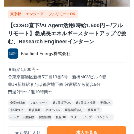
東京都
エンジニア
フルリモートOK
【CDSO直下/AI Agent活用/時給1,500円～/フル
リモート】急成長エネルギースタートアップで挑
む、Research Engineerインターン
Bluefield Energy株式会社
時給1,500円～
currency_yen
東京都港区新橋5丁目13番5号 新橋MCVビル 9階
place
JR新橋駅または都営地下鉄 汐留駅から徒歩5分
train
週2日〜 / 週10時間〜
calendar_today
全学年対象
フルリモート
週2日以下OK
週3日以上推奨
半日OK
未経験OK
新規事業
グローバル
研修制度あり
社長直下
インターン生多数
髪型自由
私服OK
スタートアップ
ベンチャー
求人を見る
お気に入り
grade