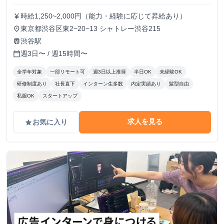
時給1,250~2,000円（能力・経験に応じて昇給あり）
currency_yen
東京都渋谷区東2−20−13 シャトレー渋谷215
place
渋谷駅
train
週3日〜 / 週15時間〜
calendar_today
全学年対象
一部リモート可
週3日以上推奨
半日OK
未経験OK
研修制度あり
社長直下
インターン生多数
内定実績あり
髪型自由
私服OK
スタートアップ
求人を見る
お気に入り
grade