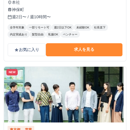
本社
place
神保町
train
週2日〜 / 週10時間〜
calendar_today
全学年対象
一部リモート可
週2日以下OK
未経験OK
社長直下
内定実績あり
髪型自由
私服OK
ベンチャー
求人を見る
お気に入り
grade
NEW
東京都
営業