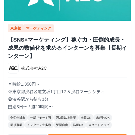
東京都
マーケティング
【SNS×マーケティング】稼ぐ力・圧倒的成長・
成果の数値化を求めるインターンを募集【長期イ
ンターン】
株式会社A2C
時給1,350円～
currency_yen
東京都渋谷区道玄坂1丁目12-5 渋谷マークシティ
place
渋谷駅から徒歩3分
train
週3日〜 / 週20時間〜
calendar_today
全学年対象
一部リモート可
週3日以上推奨
土日OK
未経験OK
新規事業
インターン生多数
髪型自由
私服OK
スタートアップ