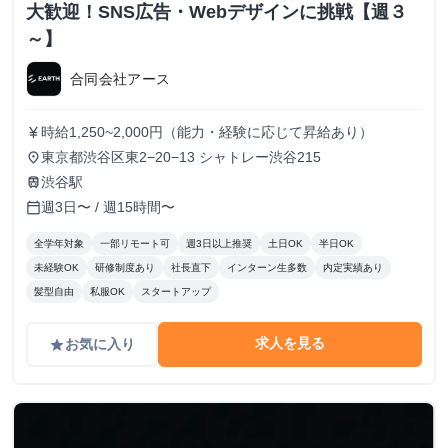
大歓迎！SNS広告・Webデザインに挑戦【週３
～】
合同会社アース
時給1,250~2,000円（能力・経験に応じて昇給あり）
currency_yen
東京都渋谷区東2−20−13 シャトレー渋谷215
place
渋谷駅
train
週3日〜 / 週15時間〜
calendar_today
全学年対象
一部リモート可
週3日以上推奨
土日OK
半日OK
未経験OK
研修制度あり
社長直下
インターン生多数
内定実績あり
髪型自由
私服OK
スタートアップ
求人を見る
お気に入り
grade