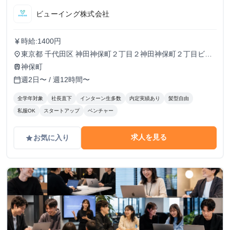
ビューイング株式会社
時給:1400円
currency_yen
東京都 千代田区 神田神保町２丁目２神田神保町２丁目ビル
place
５０２号室
神保町
train
週2日〜 / 週12時間〜
calendar_today
全学年対象
社長直下
インターン生多数
内定実績あり
髪型自由
私服OK
スタートアップ
ベンチャー
求人を見る
お気に入り
grade