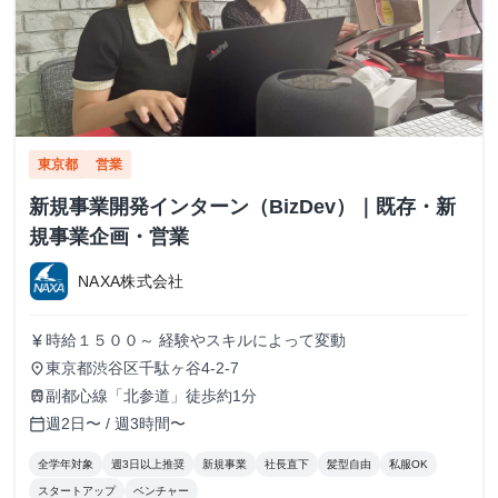
東京都
営業
新規事業開発インターン（BizDev）｜既存・新
規事業企画・営業
NAXA株式会社
時給１５００～ 経験やスキルによって変動
currency_yen
東京都渋谷区千駄ヶ谷4-2-7
place
副都心線「北参道」徒歩約1分
train
週2日〜 / 週3時間〜
calendar_today
全学年対象
週3日以上推奨
新規事業
社長直下
髪型自由
私服OK
スタートアップ
ベンチャー