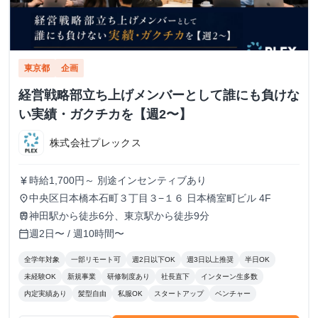
東京都
企画
経営戦略部立ち上げメンバーとして誰にも負けな
い実績・ガクチカを【週2〜】
株式会社プレックス
時給1,700円～ 別途インセンティブあり
currency_yen
中央区日本橋本石町３丁目３−１６ 日本橋室町ビル 4F
place
神田駅から徒歩6分、東京駅から徒歩9分
train
週2日〜 / 週10時間〜
calendar_today
全学年対象
一部リモート可
週2日以下OK
週3日以上推奨
半日OK
未経験OK
新規事業
研修制度あり
社長直下
インターン生多数
内定実績あり
髪型自由
私服OK
スタートアップ
ベンチャー