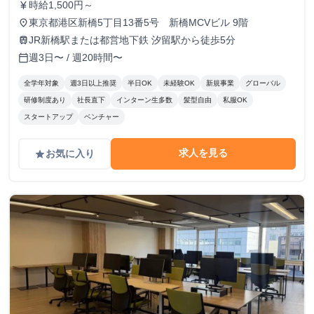
時給1,500円～
currency_yen
東京都港区新橋5丁目13番5号 新橋MCVビル 9階
place
JR新橋駅または都営地下鉄 汐留駅から徒歩5分
train
週3日〜 / 週20時間〜
calendar_today
全学年対象
週3日以上推奨
半日OK
未経験OK
新規事業
グローバル
研修制度あり
社長直下
インターン生多数
髪型自由
私服OK
スタートアップ
ベンチャー
求人を見る
お気に入り
grade