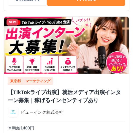
NEW
東京都
マーケティング
【TikTokライブ出演】就活メディア出演インタ
ーン募集｜稼げるインセンティブあり
ビューイング株式会社
時給1400円
currency_yen