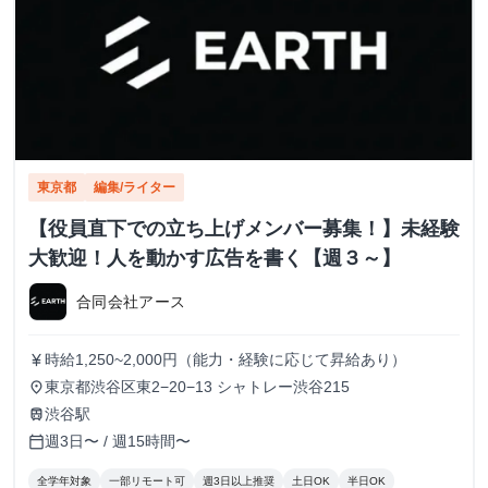
東京都
編集/ライター
【役員直下での立ち上げメンバー募集！】未経験
大歓迎！人を動かす広告を書く【週３～】
合同会社アース
時給1,250~2,000円（能力・経験に応じて昇給あり）
currency_yen
東京都渋谷区東2−20−13 シャトレー渋谷215
place
渋谷駅
train
週3日〜 / 週15時間〜
calendar_today
全学年対象
一部リモート可
週3日以上推奨
土日OK
半日OK