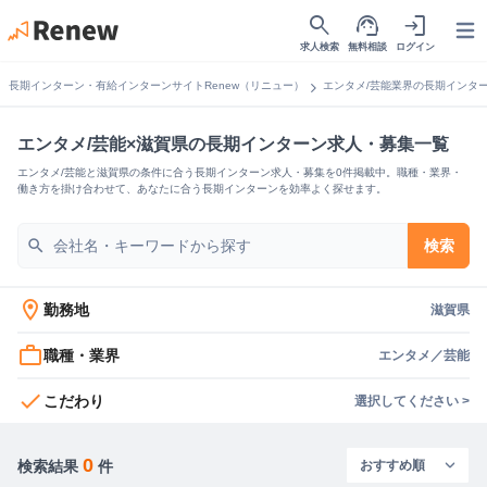
search
support_agent
login
Open
求人検索
無料相談
ログイン
chevron_right
長期インターン・有給インターンサイトRenew（リニュー）
エンタメ/芸能業界の長期インタ
エンタメ/芸能×滋賀県の長期インターン求人・募集一覧
エンタメ/芸能と滋賀県の条件に合う長期インターン求人・募集を0件掲載中。職種・業界・
働き方を掛け合わせて、あなたに合う長期インターンを効率よく探せます。
search
検索
location_on
勤務地
滋賀県
work_outline
職種・業界
エンタメ／芸能
check
こだわり
選択してください >
0
検索結果
件