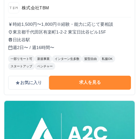
株式会社TBM
時給1,500円〜1,800円※経験・能力に応じて要相談
currency_yen
東京都千代田区有楽町1-2-2 東宝日比谷ビル15F
place
日比谷駅
train
週2日〜 / 週16時間〜
calendar_today
一部リモート可
新規事業
インターン生多数
髪型自由
私服OK
スタートアップ
ベンチャー
求人を見る
お気に入り
grade