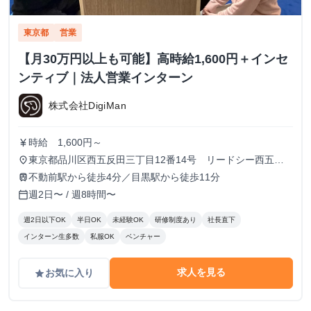
東京都
営業
【月30万円以上も可能】高時給1,600円＋インセ
ンティブ｜法人営業インターン
株式会社DigiMan
時給 1,600円～
currency_yen
東京都品川区西五反田三丁目12番14号 リードシー西五反
place
田ビル7-8階（受付8階）
不動前駅から徒歩4分／目黒駅から徒歩11分
train
週2日〜 / 週8時間〜
calendar_today
週2日以下OK
半日OK
未経験OK
研修制度あり
社長直下
インターン生多数
私服OK
ベンチャー
求人を見る
お気に入り
grade