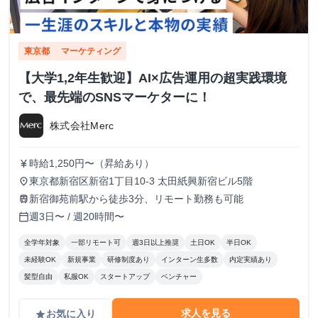
東京都
マーケティング
【大学1,2年生歓迎】AI×広告運用の超実践環境
で、最先端のSNSマーケターに！
株式会社Merc
時給1,250円〜（昇給あり）
currency_yen
東京都新宿区新宿1丁目10-3 太田紙興新宿ビル5階
place
新宿御苑前駅から徒歩3分、リモート勤務も可能
train
週3日〜 / 週20時間〜
calendar_today
全学年対象
一部リモート可
週3日以上推奨
土日OK
半日OK
未経験OK
新規事業
研修制度あり
インターン生多数
内定実績あり
髪型自由
私服OK
スタートアップ
ベンチャー
求人を見る
お気に入り
grade