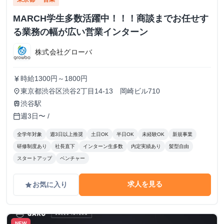
MARCH学生多数活躍中！！！商談までお任せす
る業務の幅が広い営業インターン
株式会社グローバ
時給1300円～1800円
currency_yen
東京都渋谷区渋谷2丁目14-13 岡崎ビル710
place
渋谷駅
train
週3日〜 /
calendar_today
全学年対象
週3日以上推奨
土日OK
半日OK
未経験OK
新規事業
研修制度あり
社長直下
インターン生多数
内定実績あり
髪型自由
スタートアップ
ベンチャー
求人を見る
お気に入り
grade
NEW