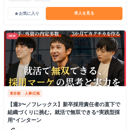
求人を見る
お気に入り
grade
NEW
東京都
人事/広報
【週3〜／フレックス】新卒採用責任者の直下で
組織づくりに挑む。就活で無双できる“実践型採
用”インターン