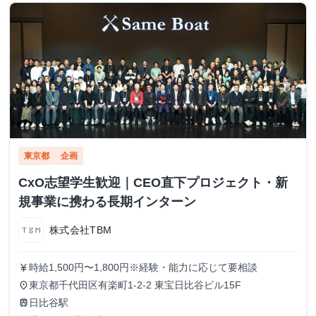
東京都
企画
CxO志望学生歓迎｜CEO直下プロジェクト・新
規事業に携わる長期インターン
株式会社TBM
時給1,500円〜1,800円※経験・能力に応じて要相談
currency_yen
東京都千代田区有楽町1-2-2 東宝日比谷ビル15F
place
日比谷駅
train