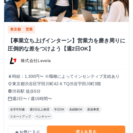
東京都
営業
【事業立ち上げインターン】営業力を磨き周りに
圧倒的な差をつけよう【週2日OK】
株式会社Levela
時給：1,300円〜 ※職種によってインセンティブ支給あり
currency_yen
東京都渋谷区宇田川町42-6 TQ渋谷宇田川町3階
place
渋谷駅 徒歩5分
train
週2日〜 / 週15時間〜
calendar_today
全学年対象
週3日以上推奨
半日OK
未経験OK
新規事業
スタートアップ
ベンチャー
求人を見る
お気に入り
grade