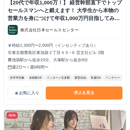
【20代で年収1,000万！】 経営幹部直下でトップ
セールスマンへと鍛えます！ 大学生から本物の
営業力を身につけて年収1,000万円目指してみま
せんか？ ※当社直結内定あり #学歴不問 #未経験
株式会社日本セールスセンター
可 #1.2年生可 - 株式会社日本セールスセンター
の長期・有給インターンシップ
時給1,300円〜2,000円（インセンティブあり）
currency_yen
東京都豊島区東池袋２丁目４５−９ 芸文社ビル 2階
place
池袋駅から徒歩10分、大塚駅から徒歩9分
train
週2日〜 / 週6時間〜
calendar_today
全学年対象
未経験OK
インターン生多数
髪型自由
私服OK
ベンチャー
求人を見る
お気に入り
grade
NEW