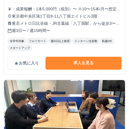
・成果報酬：1本5,000円（税別）〜 ※10〜15本/月〜想定
currency_yen
※経験、実績、能力等によって変動 ※トライアル期間の場
東京都中央区湊1丁目8-11八丁堀エイトビル3階
place
合変動あり
東京メトロ日比谷線・JR京葉線「八丁堀駅」から徒歩3〜6
train
分
週3日〜 / 週15時間〜
calendar_today
全学年対象
フルリモート
週3日以上推奨
インターン生多数
私服OK
スタートアップ
求人を見る
お気に入り
grade