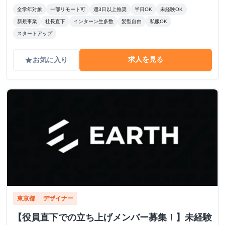
全学年対象
一部リモート可
週3日以上推奨
半日OK
未経験OK
新規事業
社長直下
インターン生多数
髪型自由
私服OK
スタートアップ
求人を見る
お気に入り
grade
東京都
デザイナー
【役員直下での立ち上げメンバー募集！】未経験