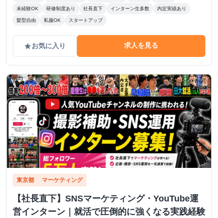
未経験OK
研修制度あり
社長直下
インターン生多数
内定実績あり
髪型自由
私服OK
スタートアップ
求人を見る
お気に入り
grade
東京都
マーケティング
【社長直下】SNSマーケティング・YouTube運
営インターン｜就活で圧倒的に強くなる実践経験