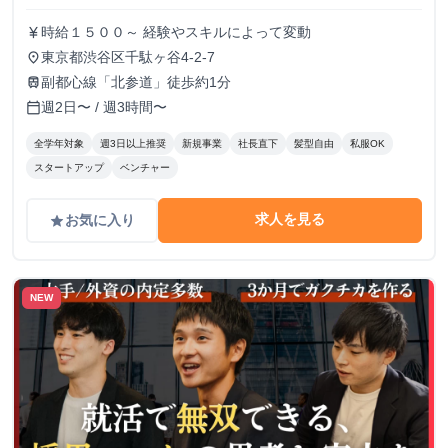
時給１５００～ 経験やスキルによって変動
currency_yen
東京都渋谷区千駄ヶ谷4-2-7
place
副都心線「北参道」徒歩約1分
train
週2日〜 / 週3時間〜
calendar_today
全学年対象
週3日以上推奨
新規事業
社長直下
髪型自由
私服OK
スタートアップ
ベンチャー
求人を見る
お気に入り
grade
NEW