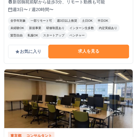
新宿御苑前駅から徒歩3分、リモート勤務も可能
train
週3日〜 / 週20時間〜
calendar_today
全学年対象
一部リモート可
週3日以上推奨
土日OK
半日OK
未経験OK
新規事業
研修制度あり
インターン生多数
内定実績あり
髪型自由
私服OK
スタートアップ
ベンチャー
求人を見る
お気に入り
grade
東京都
コンサルタント