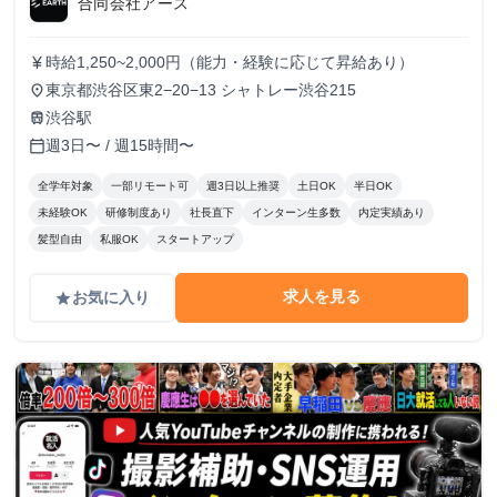
合同会社アース
時給1,250~2,000円（能力・経験に応じて昇給あり）
currency_yen
東京都渋谷区東2−20−13 シャトレー渋谷215
place
渋谷駅
train
週3日〜 / 週15時間〜
calendar_today
全学年対象
一部リモート可
週3日以上推奨
土日OK
半日OK
未経験OK
研修制度あり
社長直下
インターン生多数
内定実績あり
髪型自由
私服OK
スタートアップ
求人を見る
お気に入り
grade