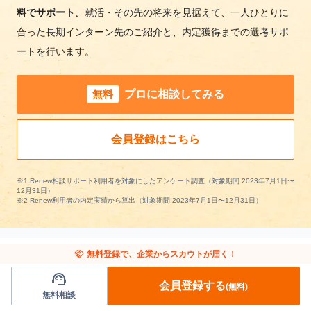
料でサポート。
就活・その先の将来を見据えて、一人ひとりに
合った長期インターン先のご紹介と、内定獲得までの選考サポ
ートを行います。
無料
プロに相談してみる
会員登録はこちら
※1 Renew相談サポート利用者を対象にしたアンケート調査（対象期間:2023年7月1日〜
12月31日）
※2 Renew利用者の内定実績から算出（対象期間:2023年7月1日〜12月31日）
handshake
無料登録で、企業からスカウトが届く！
support_agent
他の条件から長期インターンを探す
会員登録する
(無料)
無料相談