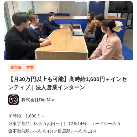
東京都
営業
【月30万円以上も可能】高時給1,600円＋インセ
ンティブ｜法人営業インターン
株式会社DigiMan
時給 1,600円～
currency_yen
東京都品川区西五反田三丁目12番14号 リードシー西五反
place
田ビル7-8階（受付8階）
不動前駅から徒歩4分／目黒駅から徒歩11分
train