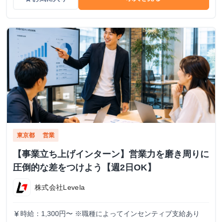
東京都
営業
【事業立ち上げインターン】営業力を磨き周りに
圧倒的な差をつけよう【週2日OK】
株式会社Levela
時給：1,300円〜 ※職種によってインセンティブ支給あり
currency_yen