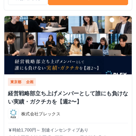
東京都
企画
経営戦略部立ち上げメンバーとして誰にも負けな
い実績・ガクチカを【週2〜】
株式会社プレックス
時給1,700円～ 別途インセンティブあり
currency_yen