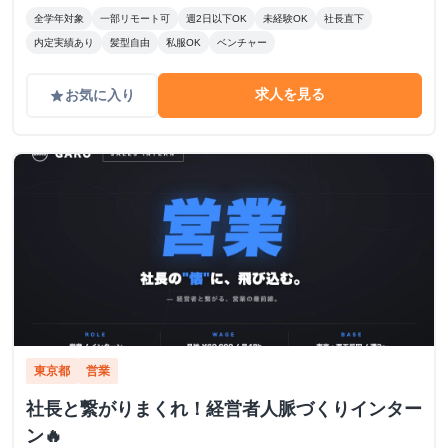
全学年対象
一部リモート可
週2日以下OK
未経験OK
社長直下
内定実績あり
髪型自由
私服OK
ベンチャー
求人を見る
お気に入り
grade
東京都
営業
社長と繋がりまくれ！経営者人脈づくりインター
ン🔥