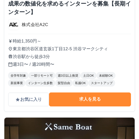
成果の数値化を求めるインターンを募集【長期イ
ンターン】
株式会社A2C
時給1,350円～
currency_yen
東京都渋谷区道玄坂1丁目12-5 渋谷マークシティ
place
渋谷駅から徒歩3分
train
週3日〜 / 週20時間〜
calendar_today
全学年対象
一部リモート可
週3日以上推奨
土日OK
未経験OK
新規事業
インターン生多数
髪型自由
私服OK
スタートアップ
求人を見る
お気に入り
grade