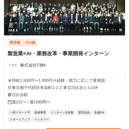
東京都
その他
製造業×AI・業務改革・事業開発インターン
株式会社TBM
時給1,500円〜1,800円※経験・能力に応じて要相談
currency_yen
東京都千代田区有楽町1-2-2 東宝日比谷ビル15F
place
日比谷駅
train
週2日〜 / 週16時間〜
calendar_today
一部リモート可
新規事業
インターン生多数
髪型自由
私服OK
スタートアップ
ベンチャー