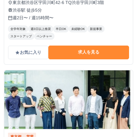
東京都渋谷区宇田川町42-6 TQ渋谷宇田川町3階
place
渋谷駅 徒歩5分
train
週2日〜 / 週15時間〜
calendar_today
全学年対象
週3日以上推奨
半日OK
未経験OK
新規事業
スタートアップ
ベンチャー
求人を見る
お気に入り
grade
東京都
営業