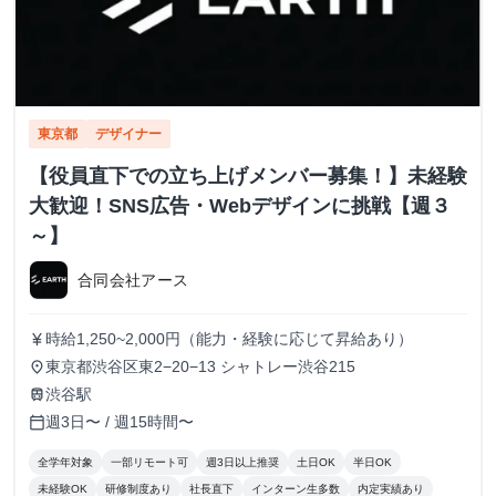
東京都
デザイナー
【役員直下での立ち上げメンバー募集！】未経験
大歓迎！SNS広告・Webデザインに挑戦【週３
～】
合同会社アース
時給1,250~2,000円（能力・経験に応じて昇給あり）
currency_yen
東京都渋谷区東2−20−13 シャトレー渋谷215
place
渋谷駅
train
週3日〜 / 週15時間〜
calendar_today
全学年対象
一部リモート可
週3日以上推奨
土日OK
半日OK
未経験OK
研修制度あり
社長直下
インターン生多数
内定実績あり