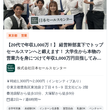
東京都
営業
【20代で年収1,000万！】 経営幹部直下でトップ
セールスマンへと鍛えます！ 大学生から本物の
営業力を身につけて年収1,000万円目指してみま
せんか？ ※当社直結内定あり #学歴不問 #未経験
株式会社日本セールスセンター
可 #1.2年生可 - 株式会社日本セールスセンター
の長期・有給インターンシップ
時給1,300円〜2,000円（インセンティブあり）
currency_yen
東京都豊島区東池袋２丁目４５−９ 芸文社ビル 2階
place
池袋駅から徒歩10分、大塚駅から徒歩9分
train
週2日〜 / 週6時間〜
calendar_today
全学年対象
未経験OK
インターン生多数
髪型自由
私服OK
ベンチャー