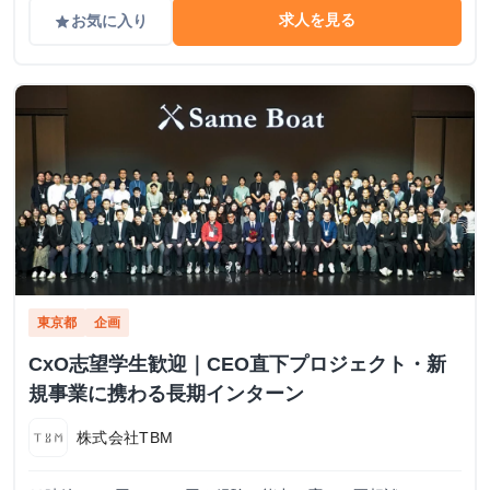
求人を見る
お気に入り
grade
東京都
企画
CxO志望学生歓迎｜CEO直下プロジェクト・新
規事業に携わる長期インターン
株式会社TBM