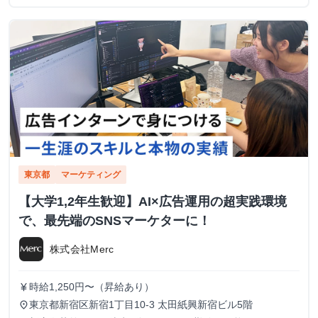
東京都
マーケティング
【大学1,2年生歓迎】AI×広告運用の超実践環境
で、最先端のSNSマーケターに！
株式会社Merc
時給1,250円〜（昇給あり）
currency_yen
東京都新宿区新宿1丁目10-3 太田紙興新宿ビル5階
place