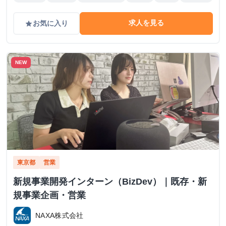
求人を見る
お気に入り
grade
NEW
東京都
営業
新規事業開発インターン（BizDev）｜既存・新
規事業企画・営業
NAXA株式会社