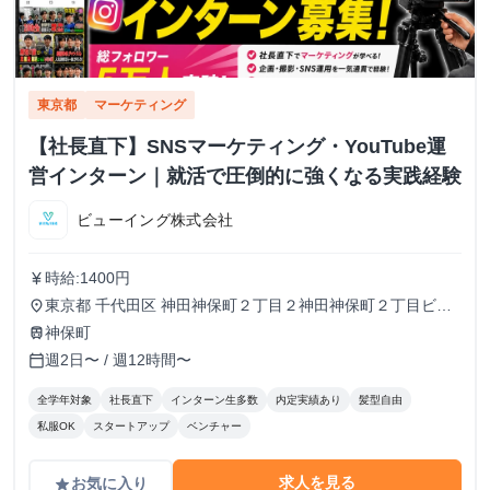
東京都
マーケティング
【社長直下】SNSマーケティング・YouTube運
営インターン｜就活で圧倒的に強くなる実践経験
ビューイング株式会社
時給:1400円
currency_yen
東京都 千代田区 神田神保町２丁目２神田神保町２丁目ビル
place
５０２号室
神保町
train
週2日〜 / 週12時間〜
calendar_today
全学年対象
社長直下
インターン生多数
内定実績あり
髪型自由
私服OK
スタートアップ
ベンチャー
求人を見る
お気に入り
grade