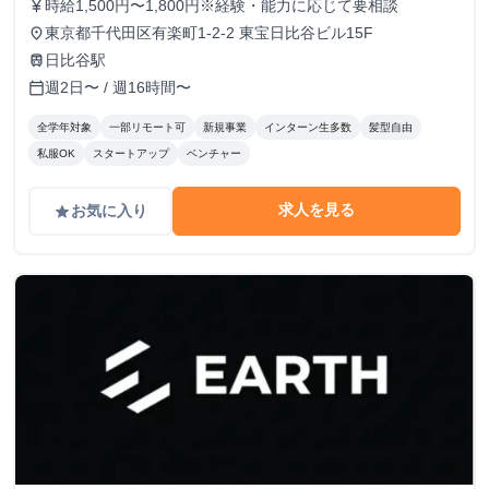
時給1,500円〜1,800円※経験・能力に応じて要相談
currency_yen
東京都千代田区有楽町1-2-2 東宝日比谷ビル15F
place
日比谷駅
train
週2日〜 / 週16時間〜
calendar_today
全学年対象
一部リモート可
新規事業
インターン生多数
髪型自由
私服OK
スタートアップ
ベンチャー
求人を見る
お気に入り
grade