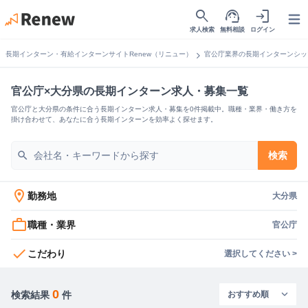
search
support_agent
login
Open
求人検索
無料相談
ログイン
chevron_right
長期インターン・有給インターンサイトRenew（リニュー）
官公庁業界の長期インターンシッ
官公庁×大分県の長期インターン求人・募集一覧
官公庁と大分県の条件に合う長期インターン求人・募集を0件掲載中。職種・業界・働き方を
掛け合わせて、あなたに合う長期インターンを効率よく探せます。
search
検索
location_on
勤務地
大分県
work_outline
職種・業界
官公庁
check
こだわり
選択してください >
0
検索結果
件