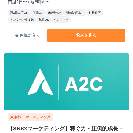
週2日〜 / 週8時間〜
calendar_today
週2日以下OK
半日OK
未経験OK
研修制度あり
社長直下
インターン生多数
私服OK
ベンチャー
求人を見る
お気に入り
grade
東京都
マーケティング
【SNS×マーケティング】稼ぐ力・圧倒的成長・