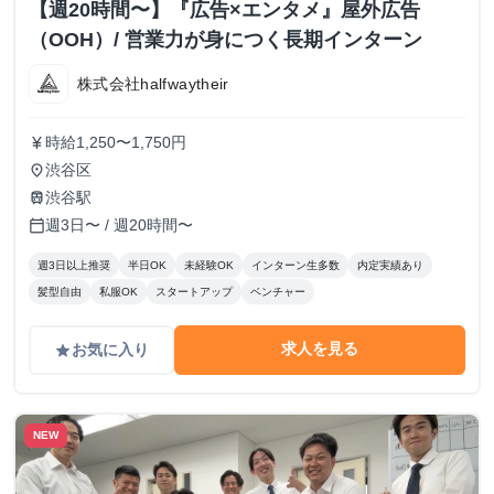
【週20時間〜】『広告×エンタメ』屋外広告
（OOH）/ 営業力が身につく長期インターン
株式会社halfwaytheir
時給1,250〜1,750円
currency_yen
渋谷区
place
渋谷駅
train
週3日〜 / 週20時間〜
calendar_today
週3日以上推奨
半日OK
未経験OK
インターン生多数
内定実績あり
髪型自由
私服OK
スタートアップ
ベンチャー
求人を見る
お気に入り
grade
NEW