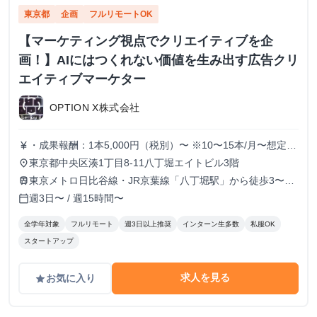
東京都
企画
フルリモートOK
【マーケティング視点でクリエイティブを企
画！】AIにはつくれない価値を生み出す広告クリ
エイティブマーケター
OPTION X株式会社
・成果報酬：1本5,000円（税別）〜 ※10〜15本/月〜想定
currency_yen
※経験、実績、能力等によって変動 ※トライアル期間の場
東京都中央区湊1丁目8-11八丁堀エイトビル3階
place
合変動あり
東京メトロ日比谷線・JR京葉線「八丁堀駅」から徒歩3〜6
train
分
週3日〜 / 週15時間〜
calendar_today
全学年対象
フルリモート
週3日以上推奨
インターン生多数
私服OK
スタートアップ
求人を見る
お気に入り
grade