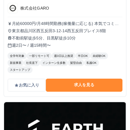
株式会社GARO
月給60000円/月48時間勤務(稼働量に応じる) 本気でコミッ
currency_yen
トすれば、学生でも圧倒的な実績と報酬を得られる環境で
東京都品川区西五反田3-12-14西五反田プレイス8階
place
す！
不動前駅徒歩5分、目黒駅徒歩10分
train
週2日〜 / 週15時間〜
calendar_today
全学年対象
一部リモート可
週3日以上推奨
半日OK
未経験OK
新規事業
社長直下
インターン生多数
髪型自由
私服OK
スタートアップ
求人を見る
お気に入り
grade