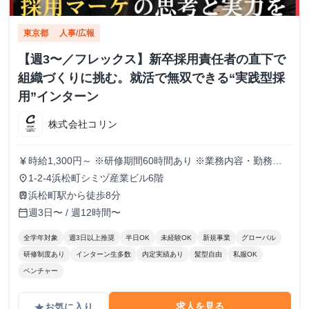
東京都
人事/広報
【週3〜／フレックス】新卒採用責任者の直下で
組織づくりに挑む。就活で無双できる“実践型採
用”インターン
株式会社コリン
時給1,300円～ ※研修期間60時間あり ※業務内容・勤務状
currency_yen
況により決定
1-2-4浜松町シミヅ産業ビル6階
place
浜松町駅から徒歩8分
train
週3日〜 / 週12時間〜
calendar_today
全学年対象
週3日以上推奨
半日OK
未経験OK
新規事業
グローバル
研修制度あり
インターン生多数
内定実績あり
髪型自由
私服OK
ベンチャー
求人を見る
お気に入り
grade