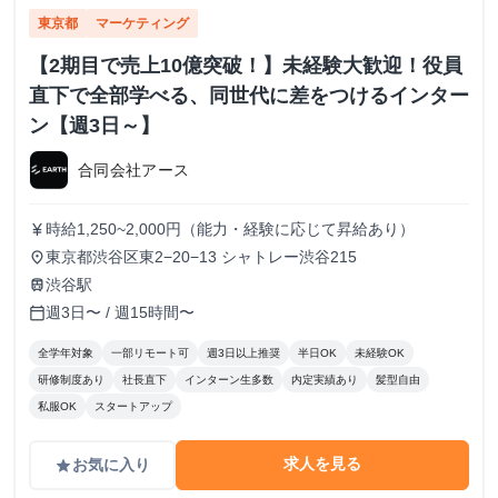
東京都
マーケティング
【2期目で売上10億突破！】未経験大歓迎！役員
直下で全部学べる、同世代に差をつけるインター
ン【週3日～】
合同会社アース
時給1,250~2,000円（能力・経験に応じて昇給あり）
currency_yen
東京都渋谷区東2−20−13 シャトレー渋谷215
place
渋谷駅
train
週3日〜 / 週15時間〜
calendar_today
全学年対象
一部リモート可
週3日以上推奨
半日OK
未経験OK
研修制度あり
社長直下
インターン生多数
内定実績あり
髪型自由
私服OK
スタートアップ
求人を見る
お気に入り
grade