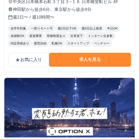
中央区日本橋本石町３丁目３−１６ 日本橋室町ビル 4F
place
神田駅から徒歩6分、東京駅から徒歩9分
train
週2日〜 / 週10時間〜
calendar_today
全学年対象
一部リモート可
週2日以下OK
週3日以上推奨
半日OK
未経験OK
新規事業
研修制度あり
社長直下
インターン生多数
内定実績あり
髪型自由
私服OK
スタートアップ
ベンチャー
求人を見る
お気に入り
grade