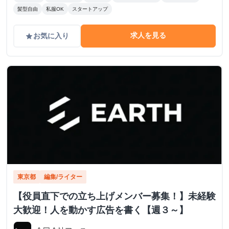
髪型自由
私服OK
スタートアップ
求人を見る
お気に入り
grade
東京都
編集/ライター
【役員直下での立ち上げメンバー募集！】未経験
大歓迎！人を動かす広告を書く【週３～】