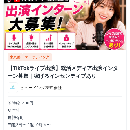
東京都
マーケティング
【TikTokライブ出演】就活メディア出演インタ
ーン募集｜稼げるインセンティブあり
ビューイング株式会社
時給1400円
currency_yen
本社
place
神保町
train
週2日〜 / 週10時間〜
calendar_today