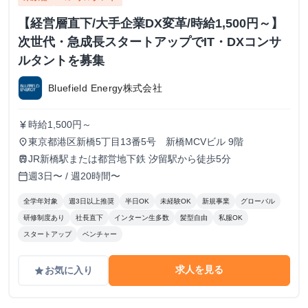
【経営層直下/大手企業DX変革/時給1,500円～】
次世代・急成長スタートアップでIT・DXコンサ
ルタントを募集
Bluefield Energy株式会社
時給1,500円～
currency_yen
東京都港区新橋5丁目13番5号 新橋MCVビル 9階
place
JR新橋駅または都営地下鉄 汐留駅から徒歩5分
train
週3日〜 / 週20時間〜
calendar_today
全学年対象
週3日以上推奨
半日OK
未経験OK
新規事業
グローバル
研修制度あり
社長直下
インターン生多数
髪型自由
私服OK
スタートアップ
ベンチャー
求人を見る
お気に入り
grade