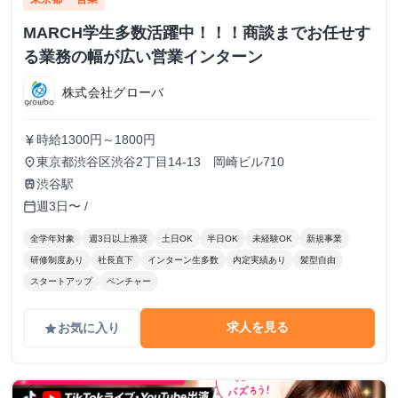
MARCH学生多数活躍中！！！商談までお任せす
る業務の幅が広い営業インターン
株式会社グローバ
時給1300円～1800円
currency_yen
東京都渋谷区渋谷2丁目14-13 岡崎ビル710
place
渋谷駅
train
週3日〜 /
calendar_today
全学年対象
週3日以上推奨
土日OK
半日OK
未経験OK
新規事業
研修制度あり
社長直下
インターン生多数
内定実績あり
髪型自由
スタートアップ
ベンチャー
求人を見る
お気に入り
grade