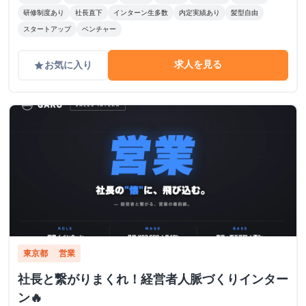
研修制度あり
社長直下
インターン生多数
内定実績あり
髪型自由
スタートアップ
ベンチャー
求人を見る
お気に入り
grade
東京都
営業
社長と繋がりまくれ！経営者人脈づくりインター
ン🔥