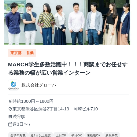
東京都
営業
MARCH学生多数活躍中！！！商談までお任せす
る業務の幅が広い営業インターン
株式会社グローバ
時給1300円～1800円
currency_yen
東京都渋谷区渋谷2丁目14-13 岡崎ビル710
place
渋谷駅
train
週3日〜 /
calendar_today
全学年対象
週3日以上推奨
土日OK
半日OK
未経験OK
新規事業