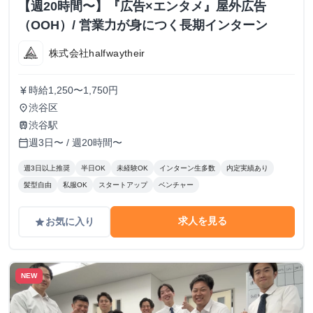
【週20時間〜】『広告×エンタメ』屋外広告
（OOH）/ 営業力が身につく長期インターン
株式会社halfwaytheir
時給1,250〜1,750円
currency_yen
渋谷区
place
渋谷駅
train
週3日〜 / 週20時間〜
calendar_today
週3日以上推奨
半日OK
未経験OK
インターン生多数
内定実績あり
髪型自由
私服OK
スタートアップ
ベンチャー
求人を見る
お気に入り
grade
NEW