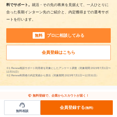
料でサポート。
就活・その先の将来を見据えて、一人ひとりに
合った長期インターン先のご紹介と、内定獲得までの選考サポ
ートを行います。
無料
プロに相談してみる
会員登録はこちら
※1 Renew相談サポート利用者を対象にしたアンケート調査（対象期間:2023年7月1日〜
12月31日）
※2 Renew利用者の内定実績から算出（対象期間:2023年7月1日〜12月31日）
handshake
無料登録で、企業からスカウトが届く！
support_agent
他の条件から長期インターンを探す
会員登録する
(無料)
無料相談