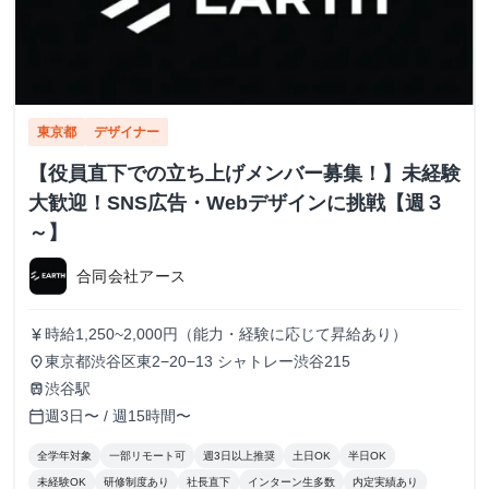
東京都
デザイナー
【役員直下での立ち上げメンバー募集！】未経験
大歓迎！SNS広告・Webデザインに挑戦【週３
～】
合同会社アース
時給1,250~2,000円（能力・経験に応じて昇給あり）
currency_yen
東京都渋谷区東2−20−13 シャトレー渋谷215
place
渋谷駅
train
週3日〜 / 週15時間〜
calendar_today
全学年対象
一部リモート可
週3日以上推奨
土日OK
半日OK
未経験OK
研修制度あり
社長直下
インターン生多数
内定実績あり