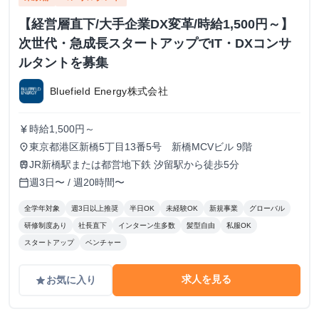
【経営層直下/大手企業DX変革/時給1,500円～】
次世代・急成長スタートアップでIT・DXコンサ
ルタントを募集
Bluefield Energy株式会社
時給1,500円～
currency_yen
東京都港区新橋5丁目13番5号 新橋MCVビル 9階
place
JR新橋駅または都営地下鉄 汐留駅から徒歩5分
train
週3日〜 / 週20時間〜
calendar_today
全学年対象
週3日以上推奨
半日OK
未経験OK
新規事業
グローバル
研修制度あり
社長直下
インターン生多数
髪型自由
私服OK
スタートアップ
ベンチャー
求人を見る
お気に入り
grade