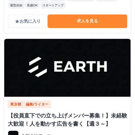
髪型自由
私服OK
スタートアップ
求人を見る
お気に入り
grade
東京都
編集/ライター
【役員直下での立ち上げメンバー募集！】未経験
大歓迎！人を動かす広告を書く【週３～】