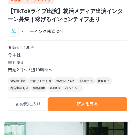
【TikTokライブ出演】就活メディア出演インタ
ーン募集｜稼げるインセンティブあり
ビューイング株式会社
時給1400円
currency_yen
本社
place
神保町
train
週2日〜 / 週10時間〜
calendar_today
全学年対象
一部リモート可
週2日以下OK
未経験OK
社長直下
内定実績あり
髪型自由
私服OK
ベンチャー
求人を見る
お気に入り
grade