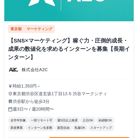
東京都
マーケティング
【SNS×マーケティング】稼ぐ力・圧倒的成長・
成果の数値化を求めるインターンを募集【長期イ
ンターン】
株式会社A2C
時給1,350円～
currency_yen
東京都渋谷区道玄坂1丁目12-5 渋谷マークシティ
place
渋谷駅から徒歩3分
train
週3日〜 / 週20時間〜
calendar_today
全学年対象
一部リモート可
週3日以上推奨
土日OK
未経験OK
新規事業
インターン生多数
髪型自由
私服OK
スタートアップ