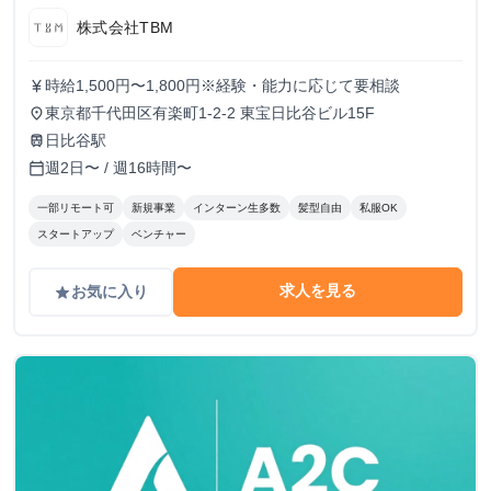
株式会社TBM
時給1,500円〜1,800円※経験・能力に応じて要相談
currency_yen
東京都千代田区有楽町1-2-2 東宝日比谷ビル15F
place
日比谷駅
train
週2日〜 / 週16時間〜
calendar_today
一部リモート可
新規事業
インターン生多数
髪型自由
私服OK
スタートアップ
ベンチャー
求人を見る
お気に入り
grade