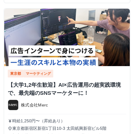
東京都
マーケティング
【大学1,2年生歓迎】AI×広告運用の超実践環境
で、最先端のSNSマーケターに！
株式会社Merc
時給1,250円〜（昇給あり）
currency_yen
東京都新宿区新宿1丁目10-3 太田紙興新宿ビル5階
place