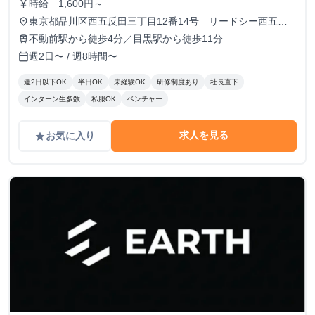
時給 1,600円～
currency_yen
東京都品川区西五反田三丁目12番14号 リードシー西五反
place
田ビル7-8階（受付8階）
不動前駅から徒歩4分／目黒駅から徒歩11分
train
週2日〜 / 週8時間〜
calendar_today
週2日以下OK
半日OK
未経験OK
研修制度あり
社長直下
インターン生多数
私服OK
ベンチャー
求人を見る
お気に入り
grade