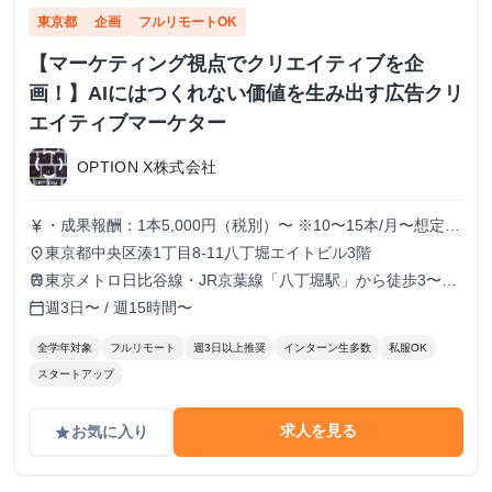
東京都
企画
フルリモートOK
【マーケティング視点でクリエイティブを企
画！】AIにはつくれない価値を生み出す広告クリ
エイティブマーケター
OPTION X株式会社
・成果報酬：1本5,000円（税別）〜 ※10〜15本/月〜想定
currency_yen
※経験、実績、能力等によって変動 ※トライアル期間の場
東京都中央区湊1丁目8-11八丁堀エイトビル3階
place
合変動あり
東京メトロ日比谷線・JR京葉線「八丁堀駅」から徒歩3〜6
train
分
週3日〜 / 週15時間〜
calendar_today
全学年対象
フルリモート
週3日以上推奨
インターン生多数
私服OK
スタートアップ
求人を見る
お気に入り
grade