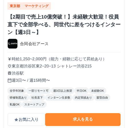
東京都
マーケティング
【2期目で売上10億突破！】未経験大歓迎！役員
直下で全部学べる、同世代に差をつけるインター
ン【週3日～】
合同会社アース
時給1,250~2,000円（能力・経験に応じて昇給あり）
currency_yen
東京都渋谷区東2−20−13 シャトレー渋谷215
place
渋谷駅
train
週3日〜 / 週15時間〜
calendar_today
全学年対象
一部リモート可
週3日以上推奨
半日OK
未経験OK
研修制度あり
社長直下
インターン生多数
内定実績あり
髪型自由
私服OK
スタートアップ
求人を見る
お気に入り
grade