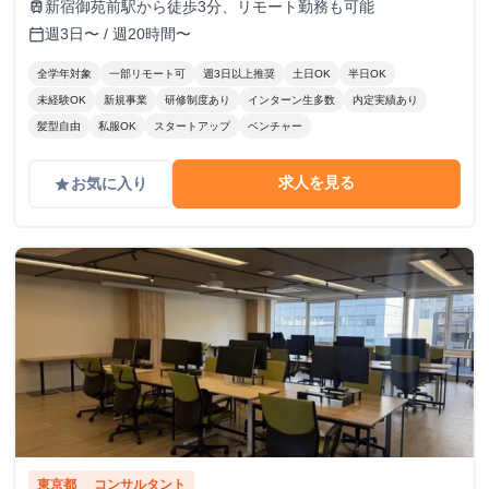
新宿御苑前駅から徒歩3分、リモート勤務も可能
train
週3日〜 / 週20時間〜
calendar_today
全学年対象
一部リモート可
週3日以上推奨
土日OK
半日OK
未経験OK
新規事業
研修制度あり
インターン生多数
内定実績あり
髪型自由
私服OK
スタートアップ
ベンチャー
求人を見る
お気に入り
grade
東京都
コンサルタント