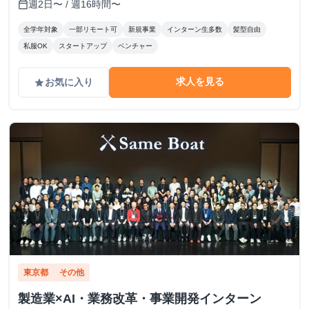
週2日〜 / 週16時間〜
calendar_today
全学年対象
一部リモート可
新規事業
インターン生多数
髪型自由
私服OK
スタートアップ
ベンチャー
求人を見る
お気に入り
grade
東京都
その他
製造業×AI・業務改革・事業開発インターン