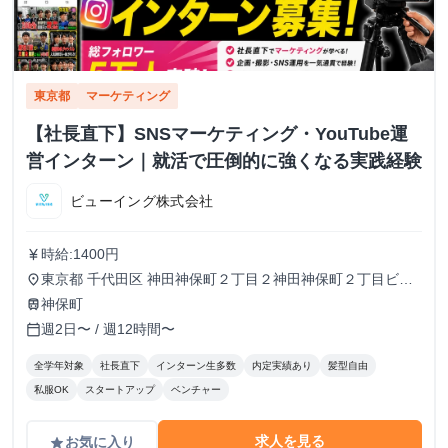
東京都
マーケティング
【社長直下】SNSマーケティング・YouTube運
営インターン｜就活で圧倒的に強くなる実践経験
ビューイング株式会社
時給:1400円
currency_yen
東京都 千代田区 神田神保町２丁目２神田神保町２丁目ビル
place
５０２号室
神保町
train
週2日〜 / 週12時間〜
calendar_today
全学年対象
社長直下
インターン生多数
内定実績あり
髪型自由
私服OK
スタートアップ
ベンチャー
求人を見る
お気に入り
grade