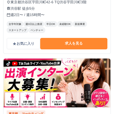
東京都渋谷区宇田川町42-6 TQ渋谷宇田川町3階
place
渋谷駅 徒歩5分
train
週2日〜 / 週15時間〜
calendar_today
全学年対象
週3日以上推奨
半日OK
未経験OK
新規事業
スタートアップ
ベンチャー
求人を見る
お気に入り
grade
東京都
マーケティング