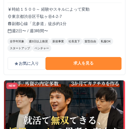
時給１５００～ 経験やスキルによって変動
currency_yen
東京都渋谷区千駄ヶ谷4-2-7
place
副都心線「北参道」徒歩約1分
train
週2日〜 / 週3時間〜
calendar_today
全学年対象
週3日以上推奨
新規事業
社長直下
髪型自由
私服OK
スタートアップ
ベンチャー
求人を見る
お気に入り
grade
NEW