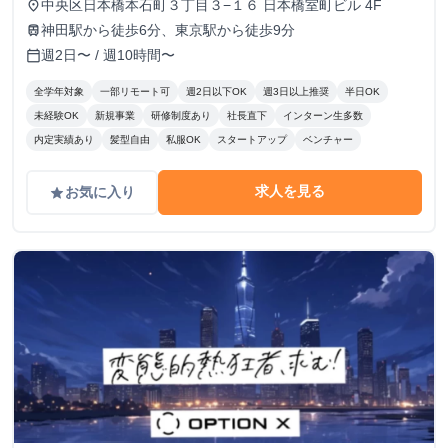
中央区日本橋本石町３丁目３−１６ 日本橋室町ビル 4F
place
神田駅から徒歩6分、東京駅から徒歩9分
train
週2日〜 / 週10時間〜
calendar_today
全学年対象
一部リモート可
週2日以下OK
週3日以上推奨
半日OK
未経験OK
新規事業
研修制度あり
社長直下
インターン生多数
内定実績あり
髪型自由
私服OK
スタートアップ
ベンチャー
求人を見る
お気に入り
grade