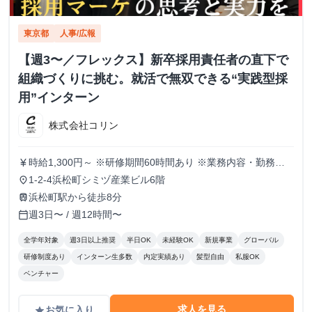
東京都
人事/広報
【週3〜／フレックス】新卒採用責任者の直下で
組織づくりに挑む。就活で無双できる“実践型採
用”インターン
株式会社コリン
時給1,300円～ ※研修期間60時間あり ※業務内容・勤務状
currency_yen
況により決定
1-2-4浜松町シミヅ産業ビル6階
place
浜松町駅から徒歩8分
train
週3日〜 / 週12時間〜
calendar_today
全学年対象
週3日以上推奨
半日OK
未経験OK
新規事業
グローバル
研修制度あり
インターン生多数
内定実績あり
髪型自由
私服OK
ベンチャー
求人を見る
お気に入り
grade