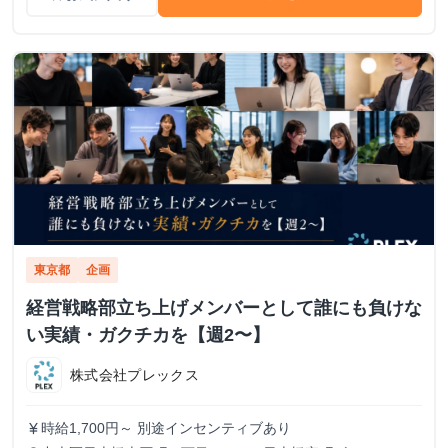
東京都
企画
経営戦略部立ち上げメンバーとして誰にも負けな
い実績・ガクチカを【週2〜】
株式会社プレックス
時給1,700円～ 別途インセンティブあり
currency_yen