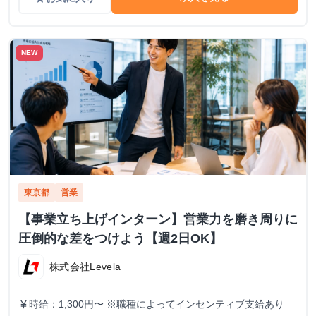
NEW
東京都
営業
【事業立ち上げインターン】営業力を磨き周りに
圧倒的な差をつけよう【週2日OK】
株式会社Levela
時給：1,300円〜 ※職種によってインセンティブ支給あり
currency_yen