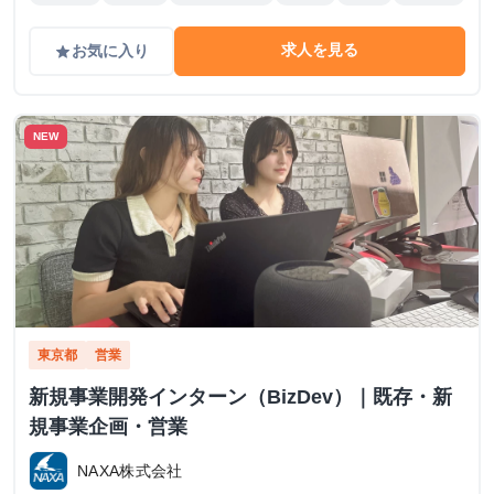
求人を見る
お気に入り
grade
NEW
東京都
営業
新規事業開発インターン（BizDev）｜既存・新
規事業企画・営業
NAXA株式会社