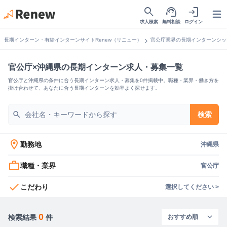
search
support_agent
login
Open
求人検索
無料相談
ログイン
chevron_right
長期インターン・有給インターンサイトRenew（リニュー）
官公庁業界の長期インターンシッ
官公庁×沖縄県の長期インターン求人・募集一覧
官公庁と沖縄県の条件に合う長期インターン求人・募集を0件掲載中。職種・業界・働き方を
掛け合わせて、あなたに合う長期インターンを効率よく探せます。
search
検索
location_on
勤務地
沖縄県
work_outline
職種・業界
官公庁
check
こだわり
選択してください >
0
検索結果
件