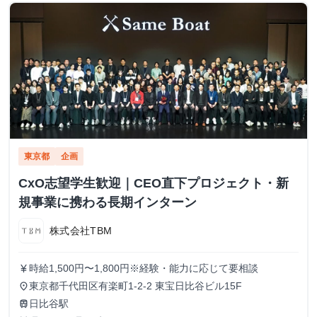
東京都
企画
CxO志望学生歓迎｜CEO直下プロジェクト・新
規事業に携わる長期インターン
株式会社TBM
時給1,500円〜1,800円※経験・能力に応じて要相談
currency_yen
東京都千代田区有楽町1-2-2 東宝日比谷ビル15F
place
日比谷駅
train