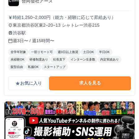
合同会社アース
時給1,250~2,000円（能力・経験に応じて昇給あり）
currency_yen
東京都渋谷区東2−20−13 シャトレー渋谷215
place
渋谷駅
train
週3日〜 / 週15時間〜
calendar_today
全学年対象
一部リモート可
週3日以上推奨
土日OK
半日OK
未経験OK
研修制度あり
社長直下
インターン生多数
内定実績あり
髪型自由
私服OK
スタートアップ
求人を見る
お気に入り
grade