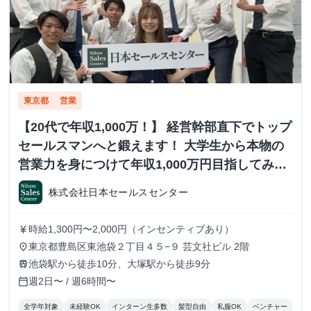
東京都
営業
【20代で年収1,000万！】 経営幹部直下でトップ
セールスマンへと鍛えます！ 大学生から本物の
営業力を身につけて年収1,000万円目指してみま
せんか？ ※当社直結内定あり #学歴不問 #未経験
株式会社日本セールスセンター
可 #1.2年生可 - 株式会社日本セールスセンター
の長期・有給インターンシップ
時給1,300円〜2,000円（インセンティブあり）
currency_yen
東京都豊島区東池袋２丁目４５−９ 芸文社ビル 2階
place
池袋駅から徒歩10分、大塚駅から徒歩9分
train
週2日〜 / 週6時間〜
calendar_today
全学年対象
未経験OK
インターン生多数
髪型自由
私服OK
ベンチャー