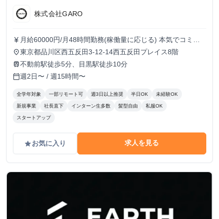
株式会社GARO
月給60000円/月48時間勤務(稼働量に応じる) 本気でコミッ
currency_yen
トすれば、学生でも圧倒的な実績と報酬を得られる環境で
東京都品川区西五反田3-12-14西五反田プレイス8階
place
す！
不動前駅徒歩5分、目黒駅徒歩10分
train
週2日〜 / 週15時間〜
calendar_today
全学年対象
一部リモート可
週3日以上推奨
半日OK
未経験OK
新規事業
社長直下
インターン生多数
髪型自由
私服OK
スタートアップ
求人を見る
お気に入り
grade