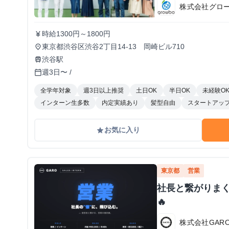
株式会社グロ
時給1300円～1800円
currency_yen
東京都渋谷区渋谷2丁目14-13 岡崎ビル710
place
渋谷駅
train
週3日〜 /
calendar_today
全学年対象
週3日以上推奨
土日OK
半日OK
未経験O
インターン生多数
内定実績あり
髪型自由
スタートアッ
お気に入り
grade
東京都
営業
社長と繋がりま
🔥
株式会社GAR