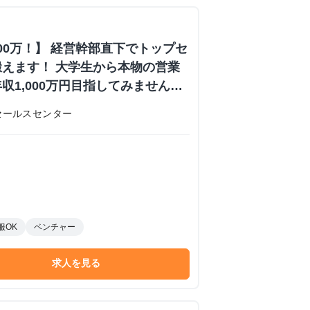
000万！】 経営幹部直下でトップセ
えます！ 大学生から本物の営業
収1,000万円目指してみません
内定あり #学歴不問 #未経験可
セールスセンター
 株式会社日本セールスセンターの長
ーンシップ
服OK
ベンチャー
求人を見る