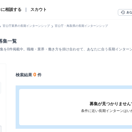
ロに相談する
｜
スカウト
history
あ
n_right
chevron_right
官公庁業界の長期インターンシップ
官公庁・鳥取県の長期インターンシップ
募集一覧
集を0件掲載中。職種・業界・働き方を掛け合わせて、あなたに合う長期インター
0
検索結果
件
募集が見つかりません
条件に近い長期インターンはい