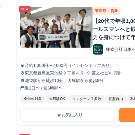
NEW
東京都
営業
【20代で年収1,
ールスマンへと鍛
力を身につけて年
か？ ※当社直結
株式会社日本
#1.2年生可 -
期・有給インタ
時給1,300円〜2,000円（インセンティブあり）
currency_yen
東京都豊島区東池袋２丁目４５−９ 芸文社ビル 2階
place
池袋駅から徒歩10分、大塚駅から徒歩9分
train
週2日〜 / 週6時間〜
calendar_today
全学年対象
未経験OK
インターン生多数
髪型自由
私
お気に入り
grade