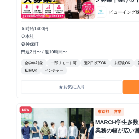
ビューイング
時給1400円
currency_yen
本社
place
神保町
train
週2日〜 / 週10時間〜
calendar_today
全学年対象
一部リモート可
週2日以下OK
未経験OK
私服OK
ベンチャー
お気に入り
grade
NEW
東京都
営業
MARCH学生多
業務の幅が広い