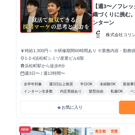
【週3〜／フレ
織づくりに挑む。
ンターン
株式会社コリ
時給1,300円～ ※研修期間60時間あり ※業務内容・勤
currency_yen
1-2-4浜松町シミヅ産業ビル6階
place
浜松町駅から徒歩8分
train
週3日〜 / 週12時間〜
calendar_today
全学年対象
週3日以上推奨
半日OK
未経験OK
新規事
インターン生多数
内定実績あり
髪型自由
私服OK
ベ
お気に入り
grade
NEW
東京都
営業