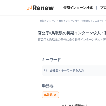
長期インターン検索
｜
プ
chevro
長期インターン・有給インターンサイトRenew（リニュー）
官公庁×鳥取県の長期インターン求人・
官公庁と鳥取県の条件に合う長期インターン求人・募
キーワード
search
勤務地
鳥取県
close