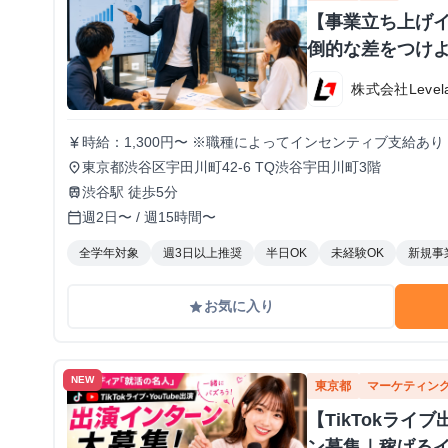
【事業立ち上げ
倒的な差をつけよ
株式会社Level
時給：1,300円〜 ※職種によってインセンティブ支給あり
currency_yen
東京都渋谷区宇田川町42-6 TQ渋谷宇田川町3階
place
渋谷駅 徒歩5分
train
週2日〜 / 週15時間〜
calendar_today
全学年対象
週3日以上推奨
半日OK
未経験OK
新規事
お気に入り
grade
NEW
東京都
マーケティン
【TikTokラ
ン募集｜稼げる