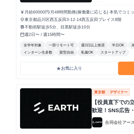
月給60000円/月48時間勤務(稼働量に応じる) 本気で
currency_yen
得られる環境です！
東京都品川区西五反田3-12-14西五反田プレイス8階
place
不動前駅徒歩5分、目黒駅徒歩10分
train
週2日〜 / 週15時間〜
calendar_today
全学年対象
一部リモート可
週3日以上推奨
半日OK
インターン生多数
髪型自由
私服OK
スタートアップ
お気に入り
grade
東京都
デザイナー
【役員直下での
歓迎！SNS広告
合同会社アー