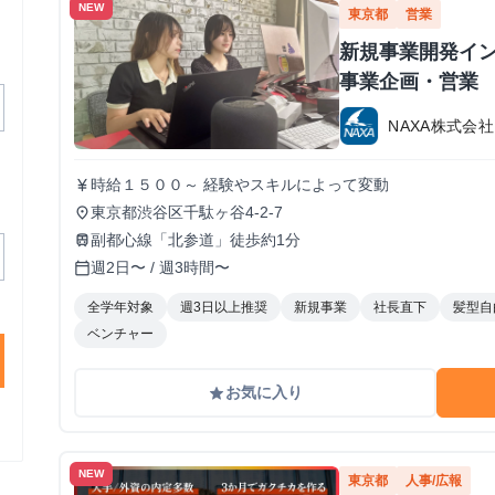
NEW
東京都
営業
新規事業開発イン
事業企画・営業
NAXA株式会社
時給１５００～ 経験やスキルによって変動
currency_yen
東京都渋谷区千駄ヶ谷4-2-7
place
副都心線「北参道」徒歩約1分
train
週2日〜 / 週3時間〜
calendar_today
全学年対象
週3日以上推奨
新規事業
社長直下
髪型自
ベンチャー
お気に入り
grade
NEW
東京都
人事/広報