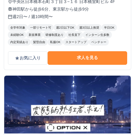
中央区日本橋本石町３丁目３−１６ 日本橋室町ビル 4F
place
神田駅から徒歩6分、東京駅から徒歩9分
train
週2日〜 / 週10時間〜
calendar_today
全学年対象
一部リモート可
週2日以下OK
週3日以上推奨
半日OK
未経験OK
新規事業
研修制度あり
社長直下
インターン生多数
内定実績あり
髪型自由
私服OK
スタートアップ
ベンチャー
求人を見る
お気に入り
grade