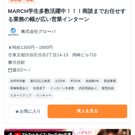
MARCH学生多数活躍中！！！商談までお任せす
る業務の幅が広い営業インターン
株式会社グローバ
時給1300円～1800円
currency_yen
東京都渋谷区渋谷2丁目14-13 岡崎ビル710
place
渋谷駅
train
週3日〜 /
calendar_today
全学年対象
週3日以上推奨
土日OK
半日OK
未経験OK
新規事業
研修制度あり
社長直下
インターン生多数
内定実績あり
髪型自由
スタートアップ
ベンチャー
求人を見る
お気に入り
grade