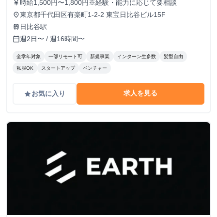
時給1,500円〜1,800円※経験・能力に応じて要相談
currency_yen
東京都千代田区有楽町1-2-2 東宝日比谷ビル15F
place
日比谷駅
train
週2日〜 / 週16時間〜
calendar_today
全学年対象
一部リモート可
新規事業
インターン生多数
髪型自由
私服OK
スタートアップ
ベンチャー
求人を見る
お気に入り
grade