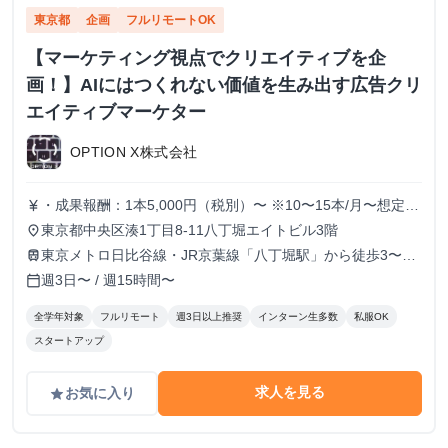
東京都
企画
フルリモートOK
【マーケティング視点でクリエイティブを企
画！】AIにはつくれない価値を生み出す広告クリ
エイティブマーケター
OPTION X株式会社
・成果報酬：1本5,000円（税別）〜 ※10〜15本/月〜想定
currency_yen
※経験、実績、能力等によって変動 ※トライアル期間の場
東京都中央区湊1丁目8-11八丁堀エイトビル3階
place
合変動あり
東京メトロ日比谷線・JR京葉線「八丁堀駅」から徒歩3〜6
train
分
週3日〜 / 週15時間〜
calendar_today
全学年対象
フルリモート
週3日以上推奨
インターン生多数
私服OK
スタートアップ
求人を見る
お気に入り
grade