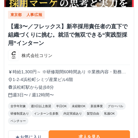
東京都
人事/広報
【週3〜／フレックス】新卒採用責任者の直下で
組織づくりに挑む。就活で無双できる“実践型採
用”インターン
株式会社コリン
時給1,300円～ ※研修期間60時間あり ※業務内容・勤務状
currency_yen
況により決定
1-2-4浜松町シミヅ産業ビル6階
place
浜松町駅から徒歩8分
train
週3日〜 / 週12時間〜
calendar_today
全学年対象
週3日以上推奨
半日OK
未経験OK
新規事業
グローバル
研修制度あり
インターン生多数
内定実績あり
髪型自由
私服OK
ベンチャー
求人を見る
お気に入り
grade