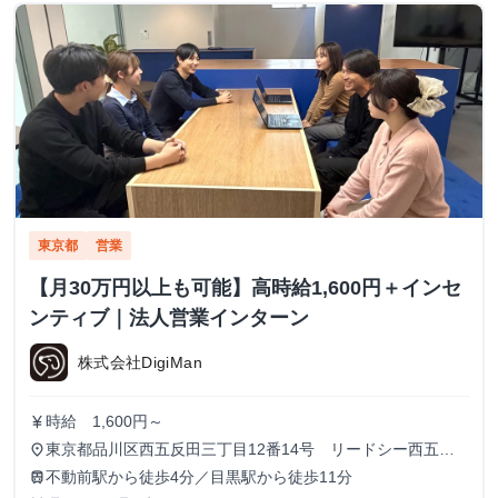
東京都
営業
【月30万円以上も可能】高時給1,600円＋インセ
ンティブ｜法人営業インターン
株式会社DigiMan
時給 1,600円～
currency_yen
東京都品川区西五反田三丁目12番14号 リードシー西五反
place
田ビル7-8階（受付8階）
不動前駅から徒歩4分／目黒駅から徒歩11分
train