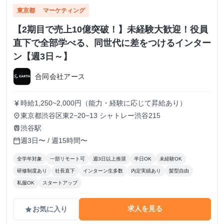
東京都
マーケティング
【2期目で売上10億突破！】未経験大歓迎！役員
直下で全部学べる、同世代に差をつけるインター
ン【週3日～】
合同会社アース
時給1,250~2,000円（能力・経験に応じて昇給あり）
currency_yen
東京都渋谷区東2−20−13 シャトレー渋谷215
place
渋谷駅
train
週3日〜 / 週15時間〜
calendar_today
全学年対象
一部リモート可
週3日以上推奨
半日OK
未経験OK
研修制度あり
社長直下
インターン生多数
内定実績あり
髪型自由
私服OK
スタートアップ
求人を見る
お気に入り
grade