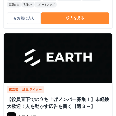
髪型自由
私服OK
スタートアップ
求人を見る
お気に入り
grade
東京都
編集/ライター
【役員直下での立ち上げメンバー募集！】未経験
大歓迎！人を動かす広告を書く【週３～】