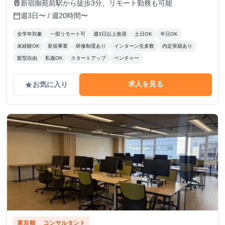
新宿御苑前駅から徒歩3分、リモート勤務も可能
train
週3日〜 / 週20時間〜
calendar_today
全学年対象
一部リモート可
週3日以上推奨
土日OK
半日OK
未経験OK
新規事業
研修制度あり
インターン生多数
内定実績あり
髪型自由
私服OK
スタートアップ
ベンチャー
求人を見る
お気に入り
grade
東京都
コンサルタント