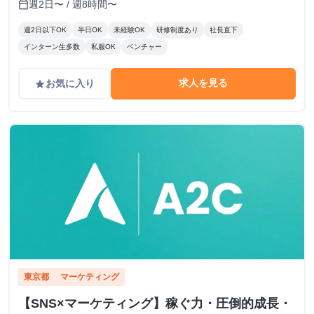
週2日〜 / 週8時間〜
calendar_today
週2日以下OK
半日OK
未経験OK
研修制度あり
社長直下
インターン生多数
私服OK
ベンチャー
求人を見る
お気に入り
grade
東京都
マーケティング
【SNS×マーケティング】稼ぐ力・圧倒的成長・