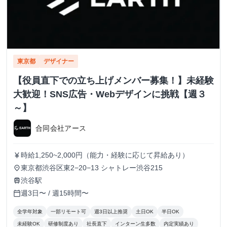
東京都
デザイナー
【役員直下での立ち上げメンバー募集！】未経験
大歓迎！SNS広告・Webデザインに挑戦【週３
～】
合同会社アース
時給1,250~2,000円（能力・経験に応じて昇給あり）
currency_yen
東京都渋谷区東2−20−13 シャトレー渋谷215
place
渋谷駅
train
週3日〜 / 週15時間〜
calendar_today
全学年対象
一部リモート可
週3日以上推奨
土日OK
半日OK
未経験OK
研修制度あり
社長直下
インターン生多数
内定実績あり