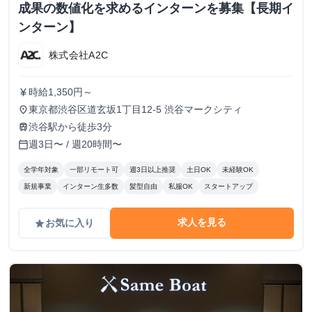
成果の数値化を求めるインターンを募集【長期イ
ンターン】
株式会社A2C
時給1,350円～
currency_yen
東京都渋谷区道玄坂1丁目12-5 渋谷マークシティ
place
渋谷駅から徒歩3分
train
週3日〜 / 週20時間〜
calendar_today
全学年対象
一部リモート可
週3日以上推奨
土日OK
未経験OK
新規事業
インターン生多数
髪型自由
私服OK
スタートアップ
求人を見る
お気に入り
grade