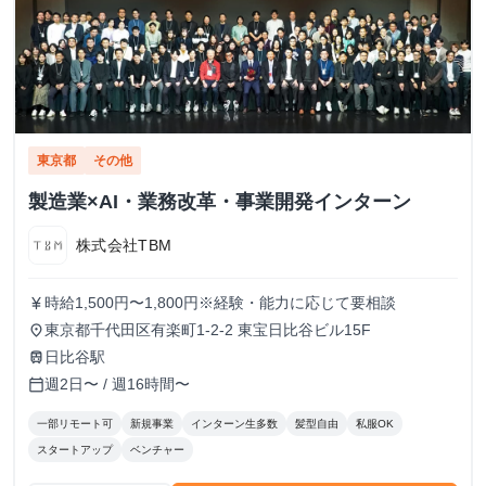
東京都
その他
製造業×AI・業務改革・事業開発インターン
株式会社TBM
時給1,500円〜1,800円※経験・能力に応じて要相談
currency_yen
東京都千代田区有楽町1-2-2 東宝日比谷ビル15F
place
日比谷駅
train
週2日〜 / 週16時間〜
calendar_today
一部リモート可
新規事業
インターン生多数
髪型自由
私服OK
スタートアップ
ベンチャー