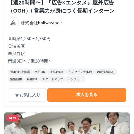
【週20時間〜】『広告×エンタメ』屋外広告
（OOH）/ 営業力が身につく長期インターン
株式会社halfwaytheir
時給1,250〜1,750円
currency_yen
渋谷区
place
渋谷駅
train
週3日〜 / 週20時間〜
calendar_today
週3日以上推奨
半日OK
未経験OK
インターン生多数
内定実績あり
髪型自由
私服OK
スタートアップ
ベンチャー
求人を見る
お気に入り
grade
NEW