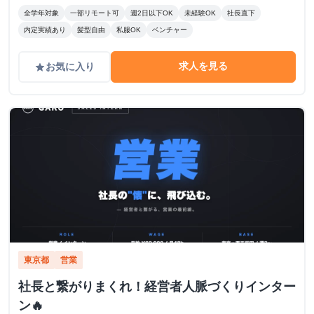
全学年対象
一部リモート可
週2日以下OK
未経験OK
社長直下
内定実績あり
髪型自由
私服OK
ベンチャー
求人を見る
お気に入り
grade
東京都
営業
社長と繋がりまくれ！経営者人脈づくりインター
ン🔥