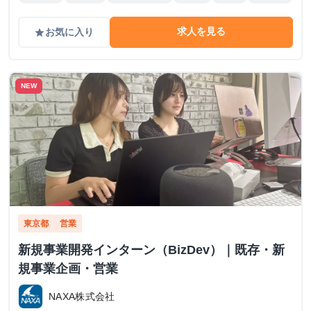
求人を見る
お気に入り
grade
NEW
東京都
営業
新規事業開発インターン（BizDev）｜既存・新
規事業企画・営業
NAXA株式会社