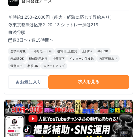
合同会社アース
時給1,250~2,000円（能力・経験に応じて昇給あり）
currency_yen
東京都渋谷区東2−20−13 シャトレー渋谷215
place
渋谷駅
train
週3日〜 / 週15時間〜
calendar_today
全学年対象
一部リモート可
週3日以上推奨
土日OK
半日OK
未経験OK
研修制度あり
社長直下
インターン生多数
内定実績あり
髪型自由
私服OK
スタートアップ
求人を見る
お気に入り
grade