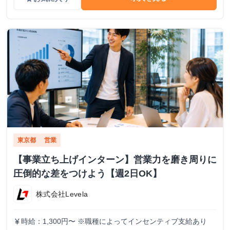
東京都
営業
【事業立ち上げインターン】営業力を磨き周りに
圧倒的な差をつけよう【週2日OK】
株式会社Levela
時給：1,300円〜 ※職種によってインセンティブ支給あり
currency_yen