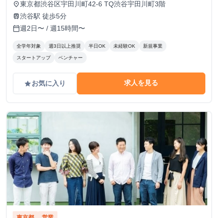
東京都渋谷区宇田川町42-6 TQ渋谷宇田川町3階
place
渋谷駅 徒歩5分
train
週2日〜 / 週15時間〜
calendar_today
全学年対象
週3日以上推奨
半日OK
未経験OK
新規事業
スタートアップ
ベンチャー
求人を見る
お気に入り
grade
東京都
営業