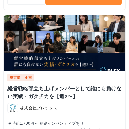
東京都
企画
経営戦略部立ち上げメンバーとして誰にも負けな
い実績・ガクチカを【週2〜】
株式会社プレックス
時給1,700円～ 別途インセンティブあり
currency_yen