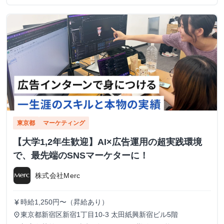
東京都
マーケティング
【大学1,2年生歓迎】AI×広告運用の超実践環境
で、最先端のSNSマーケターに！
株式会社Merc
時給1,250円〜（昇給あり）
currency_yen
東京都新宿区新宿1丁目10-3 太田紙興新宿ビル5階
place