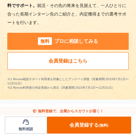
料でサポート。
就活・その先の将来を見据えて、一人ひとりに
合った長期インターン先のご紹介と、内定獲得までの選考サポ
ートを行います。
無料
プロに相談してみる
会員登録はこちら
※1 Renew相談サポート利用者を対象にしたアンケート調査（対象期間:2023年7月1日〜
12月31日）
※2 Renew利用者の内定実績から算出（対象期間:2023年7月1日〜12月31日）
handshake
無料登録で、企業からスカウトが届く！
support_agent
交通/インフラの長期インターンを条件で絞り
会員登録する
(無料)
無料相談
込む