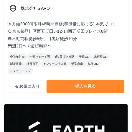
株式会社GARO
月給60000円/月48時間勤務(稼働量に応じる) 本気でコミッ
currency_yen
トすれば、学生でも圧倒的な実績と報酬を得られる環境で
東京都品川区西五反田3-12-14西五反田プレイス8階
place
す！
不動前駅徒歩5分、目黒駅徒歩10分
train
週2日〜 / 週15時間〜
calendar_today
全学年対象
一部リモート可
週3日以上推奨
半日OK
未経験OK
新規事業
社長直下
インターン生多数
髪型自由
私服OK
スタートアップ
求人を見る
お気に入り
grade