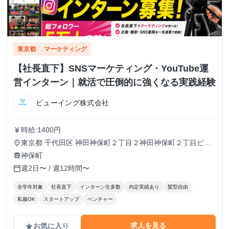
東京都
マーケティング
【社長直下】SNSマーケティング・YouTube運
営インターン｜就活で圧倒的に強くなる実践経験
ビューイング株式会社
時給:1400円
currency_yen
東京都 千代田区 神田神保町２丁目２神田神保町２丁目ビル
place
５０２号室
神保町
train
週2日〜 / 週12時間〜
calendar_today
全学年対象
社長直下
インターン生多数
内定実績あり
髪型自由
私服OK
スタートアップ
ベンチャー
求人を見る
お気に入り
grade