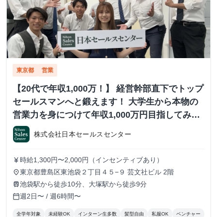
東京都
営業
【20代で年収1,000万！】 経営幹部直下でトップ
セールスマンへと鍛えます！ 大学生から本物の
営業力を身につけて年収1,000万円目指してみま
せんか？ ※当社直結内定あり #学歴不問 #未経験
株式会社日本セールスセンター
可 #1.2年生可 - 株式会社日本セールスセンター
の長期・有給インターンシップ
時給1,300円〜2,000円（インセンティブあり）
currency_yen
東京都豊島区東池袋２丁目４５−９ 芸文社ビル 2階
place
池袋駅から徒歩10分、大塚駅から徒歩9分
train
週2日〜 / 週6時間〜
calendar_today
全学年対象
未経験OK
インターン生多数
髪型自由
私服OK
ベンチャー