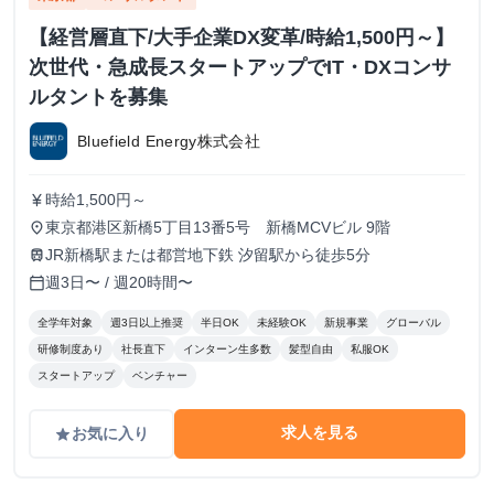
【経営層直下/大手企業DX変革/時給1,500円～】
次世代・急成長スタートアップでIT・DXコンサ
ルタントを募集
Bluefield Energy株式会社
時給1,500円～
currency_yen
東京都港区新橋5丁目13番5号 新橋MCVビル 9階
place
JR新橋駅または都営地下鉄 汐留駅から徒歩5分
train
週3日〜 / 週20時間〜
calendar_today
全学年対象
週3日以上推奨
半日OK
未経験OK
新規事業
グローバル
研修制度あり
社長直下
インターン生多数
髪型自由
私服OK
スタートアップ
ベンチャー
求人を見る
お気に入り
grade