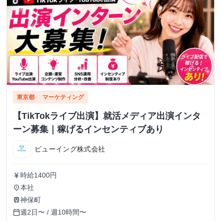
東京都
マーケティング
【TikTokライブ出演】就活メディア出演インタ
ーン募集｜稼げるインセンティブあり
ビューイング株式会社
時給1400円
currency_yen
本社
place
神保町
train
週2日〜 / 週10時間〜
calendar_today