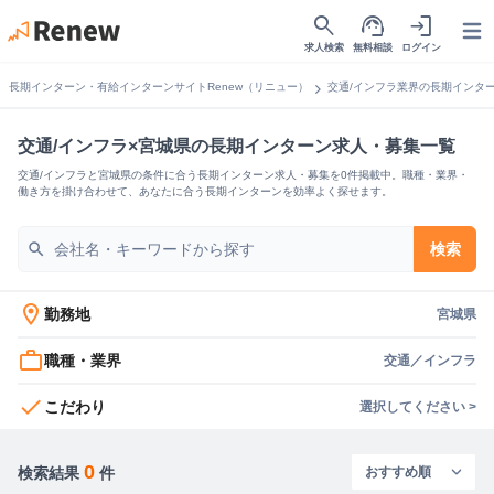
search
support_agent
login
Open
求人検索
無料相談
ログイン
chevron_right
長期インターン・有給インターンサイトRenew（リニュー）
交通/インフラ業界の長期インタ
交通/インフラ×宮城県の長期インターン求人・募集一覧
交通/インフラと宮城県の条件に合う長期インターン求人・募集を0件掲載中。職種・業界・
働き方を掛け合わせて、あなたに合う長期インターンを効率よく探せます。
search
検索
location_on
勤務地
宮城県
work_outline
職種・業界
交通／インフラ
check
こだわり
選択してください >
0
検索結果
件