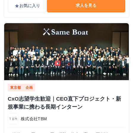
求人を見る
お気に入り
grade
東京都
企画
CxO志望学生歓迎｜CEO直下プロジェクト・新
規事業に携わる長期インターン
株式会社TBM