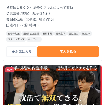
時給１５００～ 経験やスキルによって変動
currency_yen
東京都渋谷区千駄ヶ谷4-2-7
place
副都心線「北参道」徒歩約1分
train
週2日〜 / 週3時間〜
calendar_today
全学年対象
週3日以上推奨
新規事業
社長直下
髪型自由
私服OK
スタートアップ
ベンチャー
求人を見る
お気に入り
grade
NEW