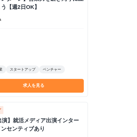
う【週2日OK】
a
業
スタートアップ
ベンチャー
求人を見る
グ
イブ出演】就活メディア出演インター
インセンティブあり