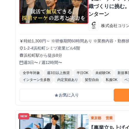
織づくりに挑む。
ンターン
株式会社コリ
時給1,300円～ ※研修期間60時間あり ※業務内容・勤
currency_yen
1-2-4浜松町シミヅ産業ビル6階
place
浜松町駅から徒歩8分
train
週3日〜 / 週12時間〜
calendar_today
全学年対象
週3日以上推奨
半日OK
未経験OK
新規事
インターン生多数
内定実績あり
髪型自由
私服OK
ベ
お気に入り
grade
NEW
東京都
営業
【事業立ち上げ