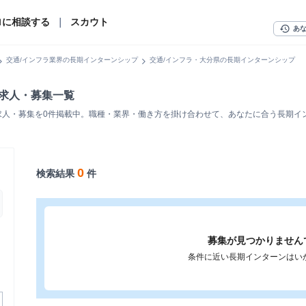
ロに相談する
｜
スカウト
history
あ
n_right
chevron_right
交通/インフラ業界の長期インターンシップ
交通/インフラ・大分県の長期インターンシップ
ン求人・募集一覧
求人・募集を0件掲載中。職種・業界・働き方を掛け合わせて、あなたに合う長期イ
0
検索結果
件
募集が見つかりません
条件に近い長期インターンはい