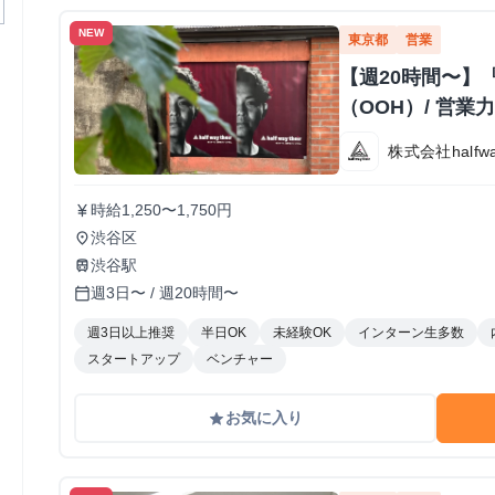
NEW
東京都
営業
【週20時間〜】
（OOH）/ 営
株式会社halfway
時給1,250〜1,750円
currency_yen
渋谷区
place
渋谷駅
train
週3日〜 / 週20時間〜
calendar_today
週3日以上推奨
半日OK
未経験OK
インターン生多数
スタートアップ
ベンチャー
お気に入り
grade