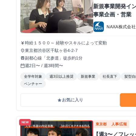
新規事業開発イン
事業企画・営業
NAXA株式会社
時給１５００～ 経験やスキルによって変動
currency_yen
東京都渋谷区千駄ヶ谷4-2-7
place
副都心線「北参道」徒歩約1分
train
週2日〜 / 週3時間〜
calendar_today
全学年対象
週3日以上推奨
新規事業
社長直下
髪型自
ベンチャー
お気に入り
grade
NEW
東京都
人事/広報
【週3〜／フレ