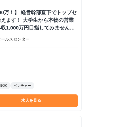
000万！】 経営幹部直下でトップセ
えます！ 大学生から本物の営業
収1,000万円目指してみません
内定あり #学歴不問 #未経験可
セールスセンター
 株式会社日本セールスセンターの長
ーンシップ
服OK
ベンチャー
求人を見る