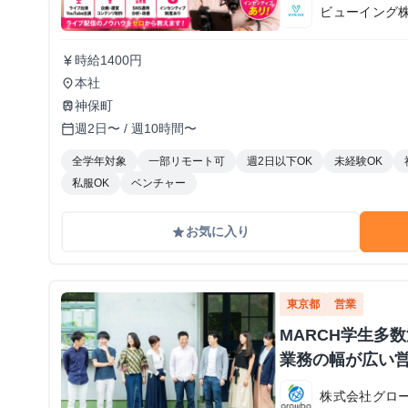
ビューイング
時給1400円
currency_yen
本社
place
神保町
train
週2日〜 / 週10時間〜
calendar_today
全学年対象
一部リモート可
週2日以下OK
未経験OK
私服OK
ベンチャー
お気に入り
grade
東京都
営業
MARCH学生多
業務の幅が広い
株式会社グロ