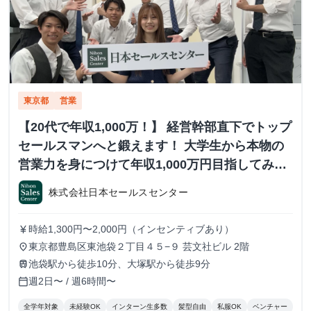
東京都
営業
【20代で年収1,000万！】 経営幹部直下でトップ
セールスマンへと鍛えます！ 大学生から本物の
営業力を身につけて年収1,000万円目指してみま
せんか？ ※当社直結内定あり #学歴不問 #未経験
株式会社日本セールスセンター
可 #1.2年生可 - 株式会社日本セールスセンター
の長期・有給インターンシップ
時給1,300円〜2,000円（インセンティブあり）
currency_yen
東京都豊島区東池袋２丁目４５−９ 芸文社ビル 2階
place
池袋駅から徒歩10分、大塚駅から徒歩9分
train
週2日〜 / 週6時間〜
calendar_today
全学年対象
未経験OK
インターン生多数
髪型自由
私服OK
ベンチャー