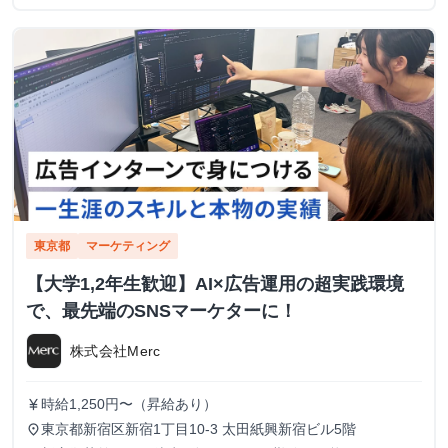
東京都
マーケティング
【大学1,2年生歓迎】AI×広告運用の超実践環境
で、最先端のSNSマーケターに！
株式会社Merc
時給1,250円〜（昇給あり）
currency_yen
東京都新宿区新宿1丁目10-3 太田紙興新宿ビル5階
place