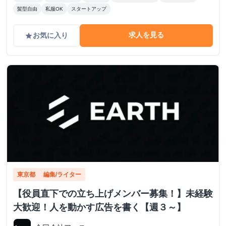
髪型自由
私服OK
スタートアップ
求人を見る
お気に入り
grade
東京都
編集/ライター
【役員直下での立ち上げメンバー募集！】未経験
大歓迎！人を動かす広告を書く【週３～】