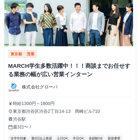
東京都
営業
MARCH学生多数活躍中！！！商談までお任せす
る業務の幅が広い営業インターン
株式会社グローバ
時給1300円～1800円
currency_yen
東京都渋谷区渋谷2丁目14-13 岡崎ビル710
place
渋谷駅
train
週3日〜 /
calendar_today
全学年対象
週3日以上推奨
土日OK
半日OK
未経験OK
新規事業