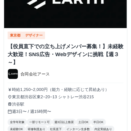
東京都
デザイナー
【役員直下での立ち上げメンバー募集！】未経験
大歓迎！SNS広告・Webデザインに挑戦【週３
～】
合同会社アース
時給1,250~2,000円（能力・経験に応じて昇給あり）
currency_yen
東京都渋谷区東2−20−13 シャトレー渋谷215
place
渋谷駅
train
週3日〜 / 週15時間〜
calendar_today
全学年対象
一部リモート可
週3日以上推奨
土日OK
半日OK
未経験OK
研修制度あり
社長直下
インターン生多数
内定実績あり