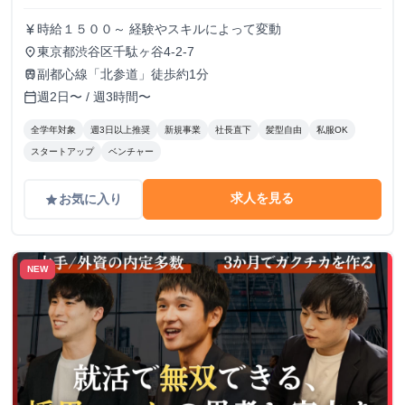
時給１５００～ 経験やスキルによって変動
currency_yen
東京都渋谷区千駄ヶ谷4-2-7
place
副都心線「北参道」徒歩約1分
train
週2日〜 / 週3時間〜
calendar_today
全学年対象
週3日以上推奨
新規事業
社長直下
髪型自由
私服OK
スタートアップ
ベンチャー
求人を見る
お気に入り
grade
NEW