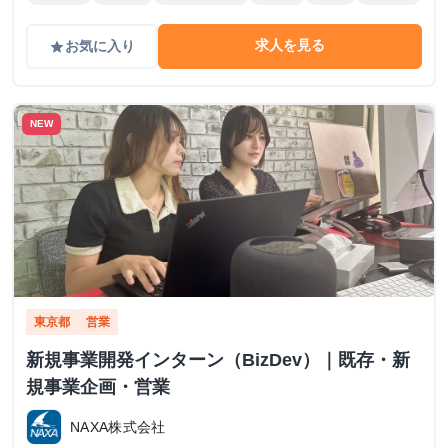
求人を見る
お気に入り
grade
NEW
東京都
営業
新規事業開発インターン（BizDev）｜既存・新
規事業企画・営業
NAXA株式会社