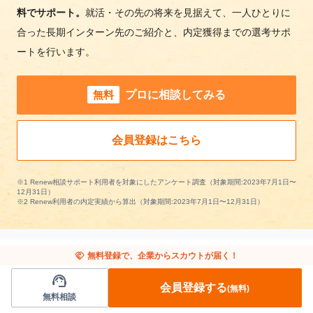
料でサポート。
就活・その先の将来を見据えて、一人ひとりに
合った長期インターン先のご紹介と、内定獲得までの選考サポ
ートを行います。
無料
プロに相談してみる
会員登録はこちら
※1 Renew相談サポート利用者を対象にしたアンケート調査（対象期間:2023年7月1日〜
12月31日）
※2 Renew利用者の内定実績から算出（対象期間:2023年7月1日〜12月31日）
handshake
無料登録で、企業からスカウトが届く！
support_agent
交通/インフラの長期インターンを条件で絞り
会員登録する
(無料)
無料相談
込む