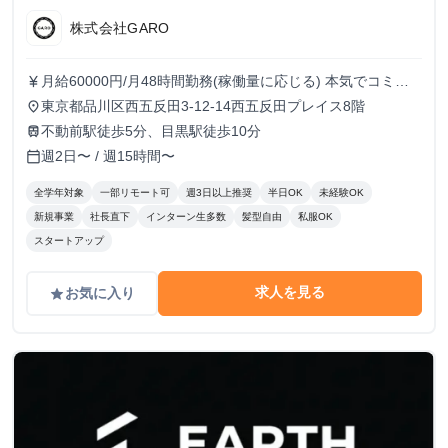
株式会社GARO
月給60000円/月48時間勤務(稼働量に応じる) 本気でコミッ
currency_yen
トすれば、学生でも圧倒的な実績と報酬を得られる環境で
東京都品川区西五反田3-12-14西五反田プレイス8階
place
す！
不動前駅徒歩5分、目黒駅徒歩10分
train
週2日〜 / 週15時間〜
calendar_today
全学年対象
一部リモート可
週3日以上推奨
半日OK
未経験OK
新規事業
社長直下
インターン生多数
髪型自由
私服OK
スタートアップ
求人を見る
お気に入り
grade