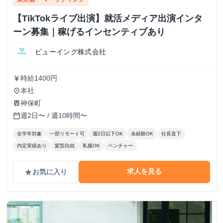
【TikTokライブ出演】就活メディア出演インタ
ーン募集｜稼げるインセンティブあり
ビューイング株式会社
時給1400円
currency_yen
本社
place
神保町
train
週2日〜 / 週10時間〜
calendar_today
全学年対象
一部リモート可
週2日以下OK
未経験OK
社長直下
内定実績あり
髪型自由
私服OK
ベンチャー
求人を見る
お気に入り
grade