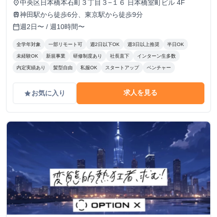
中央区日本橋本石町３丁目３−１６ 日本橋室町ビル 4F
place
神田駅から徒歩6分、東京駅から徒歩9分
train
週2日〜 / 週10時間〜
calendar_today
全学年対象
一部リモート可
週2日以下OK
週3日以上推奨
半日OK
未経験OK
新規事業
研修制度あり
社長直下
インターン生多数
内定実績あり
髪型自由
私服OK
スタートアップ
ベンチャー
求人を見る
お気に入り
grade