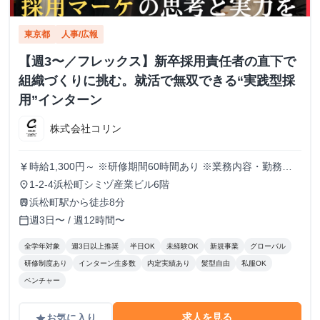
東京都
人事/広報
【週3〜／フレックス】新卒採用責任者の直下で
組織づくりに挑む。就活で無双できる“実践型採
用”インターン
株式会社コリン
時給1,300円～ ※研修期間60時間あり ※業務内容・勤務状
currency_yen
況により決定
1-2-4浜松町シミヅ産業ビル6階
place
浜松町駅から徒歩8分
train
週3日〜 / 週12時間〜
calendar_today
全学年対象
週3日以上推奨
半日OK
未経験OK
新規事業
グローバル
研修制度あり
インターン生多数
内定実績あり
髪型自由
私服OK
ベンチャー
求人を見る
お気に入り
grade