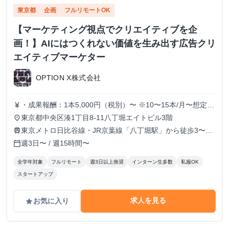
東京都
企画
フルリモートOK
【マーケティング視点でクリエイティブを企
画！】AIにはつくれない価値を生み出す広告クリ
エイティブマーケター
OPTION X株式会社
・成果報酬：1本5,000円（税別）〜 ※10〜15本/月〜想定
currency_yen
※経験、実績、能力等によって変動 ※トライアル期間の場
東京都中央区湊1丁目8-11八丁堀エイトビル3階
place
合変動あり
東京メトロ日比谷線・JR京葉線「八丁堀駅」から徒歩3〜6
train
分
週3日〜 / 週15時間〜
calendar_today
全学年対象
フルリモート
週3日以上推奨
インターン生多数
私服OK
スタートアップ
求人を見る
お気に入り
grade