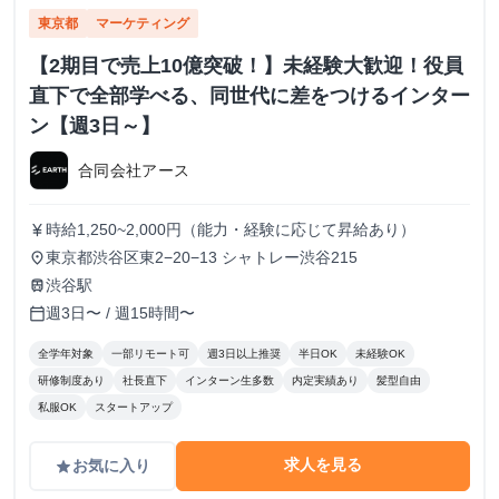
東京都
マーケティング
【2期目で売上10億突破！】未経験大歓迎！役員
直下で全部学べる、同世代に差をつけるインター
ン【週3日～】
合同会社アース
時給1,250~2,000円（能力・経験に応じて昇給あり）
currency_yen
東京都渋谷区東2−20−13 シャトレー渋谷215
place
渋谷駅
train
週3日〜 / 週15時間〜
calendar_today
全学年対象
一部リモート可
週3日以上推奨
半日OK
未経験OK
研修制度あり
社長直下
インターン生多数
内定実績あり
髪型自由
私服OK
スタートアップ
求人を見る
お気に入り
grade