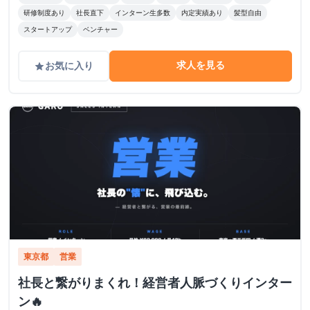
研修制度あり
社長直下
インターン生多数
内定実績あり
髪型自由
スタートアップ
ベンチャー
求人を見る
お気に入り
grade
東京都
営業
社長と繋がりまくれ！経営者人脈づくりインター
ン🔥