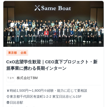
東京都
企画
CxO志望学生歓迎｜CEO直下プロジェクト・新
規事業に携わる長期インターン
株式会社TBM
時給1,500円〜1,800円※経験・能力に応じて要相談
currency_yen
東京都千代田区有楽町1-2-2 東宝日比谷ビル15F
place
日比谷駅
train