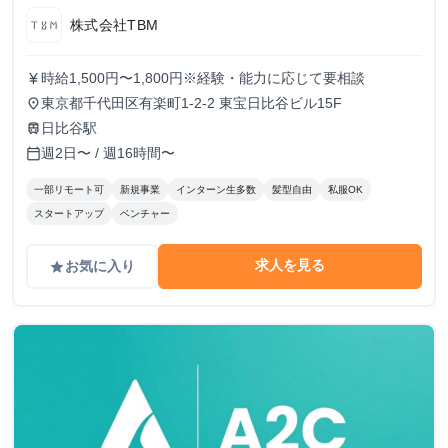
株式会社TBM
時給1,500円〜1,800円※経験・能力に応じて要相談
currency_yen
東京都千代田区有楽町1-2-2 東宝日比谷ビル15F
place
日比谷駅
train
週2日〜 / 週16時間〜
calendar_today
一部リモート可
新規事業
インターン生多数
髪型自由
私服OK
スタートアップ
ベンチャー
求人を見る
お気に入り
grade