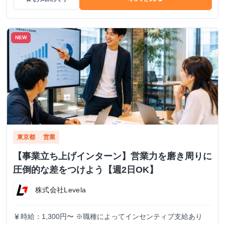
NEW
東京都
営業
【事業立ち上げインターン】営業力を磨き周りに
圧倒的な差をつけよう【週2日OK】
株式会社Levela
時給：1,300円〜 ※職種によってインセンティブ支給あり
currency_yen