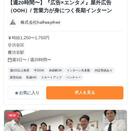
【週20時間〜】『広告×エンタメ』屋外広告
（OOH）/ 営業力が身につく長期インターン
株式会社halfwaytheir
時給1,250〜1,750円
currency_yen
渋谷区
place
渋谷駅
train
週3日〜 / 週20時間〜
calendar_today
週3日以上推奨
半日OK
未経験OK
インターン生多数
内定実績あり
髪型自由
私服OK
スタートアップ
ベンチャー
求人を見る
お気に入り
grade
NEW