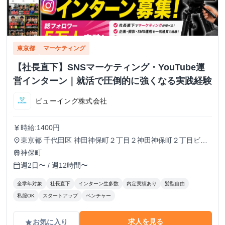
東京都
マーケティング
【社長直下】SNSマーケティング・YouTube運
営インターン｜就活で圧倒的に強くなる実践経験
ビューイング株式会社
時給:1400円
currency_yen
東京都 千代田区 神田神保町２丁目２神田神保町２丁目ビル
place
５０２号室
神保町
train
週2日〜 / 週12時間〜
calendar_today
全学年対象
社長直下
インターン生多数
内定実績あり
髪型自由
私服OK
スタートアップ
ベンチャー
求人を見る
お気に入り
grade