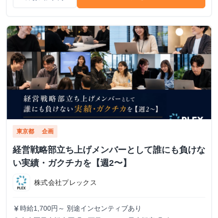
東京都
企画
経営戦略部立ち上げメンバーとして誰にも負けな
い実績・ガクチカを【週2〜】
株式会社プレックス
時給1,700円～ 別途インセンティブあり
currency_yen