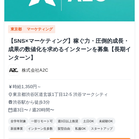
東京都
マーケティング
【SNS×マーケティング】稼ぐ力・圧倒的成長・
成果の数値化を求めるインターンを募集【長期イ
ンターン】
株式会社A2C
時給1,350円～
currency_yen
東京都渋谷区道玄坂1丁目12-5 渋谷マークシティ
place
渋谷駅から徒歩3分
train
週3日〜 / 週20時間〜
calendar_today
全学年対象
一部リモート可
週3日以上推奨
土日OK
未経験OK
新規事業
インターン生多数
髪型自由
私服OK
スタートアップ