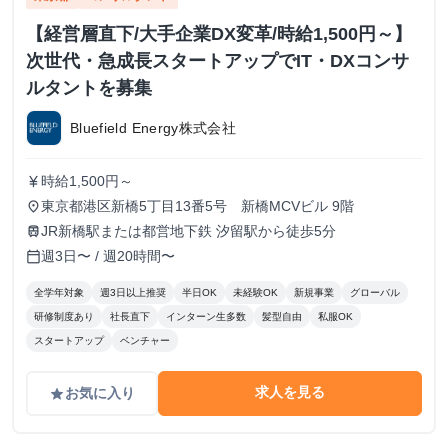
【経営層直下/大手企業DX変革/時給1,500円～】
次世代・急成長スタートアップでIT・DXコンサ
ルタントを募集
Bluefield Energy株式会社
時給1,500円～
currency_yen
東京都港区新橋5丁目13番5号 新橋MCVビル 9階
place
JR新橋駅または都営地下鉄 汐留駅から徒歩5分
train
週3日〜 / 週20時間〜
calendar_today
全学年対象
週3日以上推奨
半日OK
未経験OK
新規事業
グローバル
研修制度あり
社長直下
インターン生多数
髪型自由
私服OK
スタートアップ
ベンチャー
求人を見る
お気に入り
grade