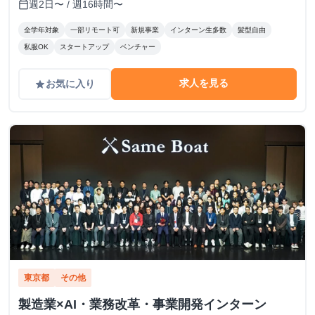
週2日〜 / 週16時間〜
calendar_today
全学年対象
一部リモート可
新規事業
インターン生多数
髪型自由
私服OK
スタートアップ
ベンチャー
求人を見る
お気に入り
grade
東京都
その他
製造業×AI・業務改革・事業開発インターン