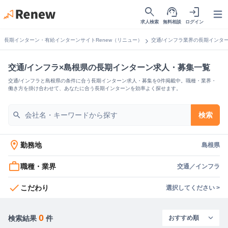
search
support_agent
login
Open
求人検索
無料相談
ログイン
chevron_right
長期インターン・有給インターンサイトRenew（リニュー）
交通/インフラ業界の長期インタ
交通/インフラ×島根県の長期インターン求人・募集一覧
交通/インフラと島根県の条件に合う長期インターン求人・募集を0件掲載中。職種・業界・
働き方を掛け合わせて、あなたに合う長期インターンを効率よく探せます。
search
検索
location_on
勤務地
島根県
work_outline
職種・業界
交通／インフラ
check
こだわり
選択してください >
0
検索結果
件