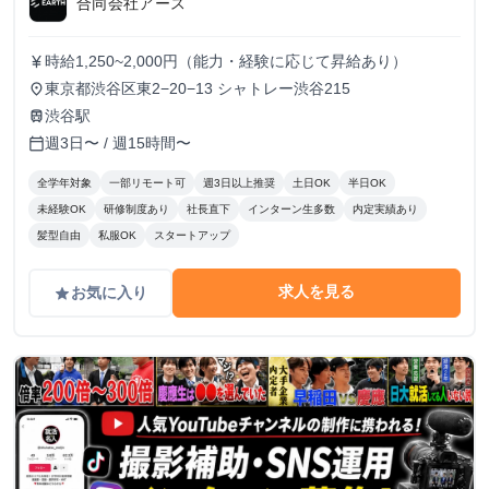
合同会社アース
時給1,250~2,000円（能力・経験に応じて昇給あり）
currency_yen
東京都渋谷区東2−20−13 シャトレー渋谷215
place
渋谷駅
train
週3日〜 / 週15時間〜
calendar_today
全学年対象
一部リモート可
週3日以上推奨
土日OK
半日OK
未経験OK
研修制度あり
社長直下
インターン生多数
内定実績あり
髪型自由
私服OK
スタートアップ
求人を見る
お気に入り
grade