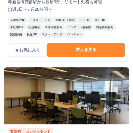
新宿御苑前駅から徒歩3分、リモート勤務も可能
train
週3日〜 / 週20時間〜
calendar_today
全学年対象
一部リモート可
週3日以上推奨
土日OK
半日OK
未経験OK
新規事業
研修制度あり
インターン生多数
内定実績あり
髪型自由
私服OK
スタートアップ
ベンチャー
求人を見る
お気に入り
grade
東京都
コンサルタント