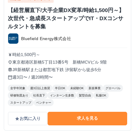
【経営層直下/大手企業DX変革/時給1,500円～】
次世代・急成長スタートアップでIT・DXコンサ
ルタントを募集
Bluefield Energy株式会社
時給1,500円～
currency_yen
東京都港区新橋5丁目13番5号 新橋MCVビル 9階
place
JR新橋駅または都営地下鉄 汐留駅から徒歩5分
train
週3日〜 / 週20時間〜
calendar_today
全学年対象
週3日以上推奨
半日OK
未経験OK
新規事業
グローバル
研修制度あり
社長直下
インターン生多数
髪型自由
私服OK
スタートアップ
ベンチャー
求人を見る
お気に入り
grade