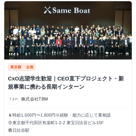
東京都
企画
CxO志望学生歓迎｜CEO直下プロジェクト・新
規事業に携わる長期インターン
株式会社TBM
時給1,500円〜1,800円※経験・能力に応じて要相談
currency_yen
東京都千代田区有楽町1-2-2 東宝日比谷ビル15F
place
日比谷駅
train