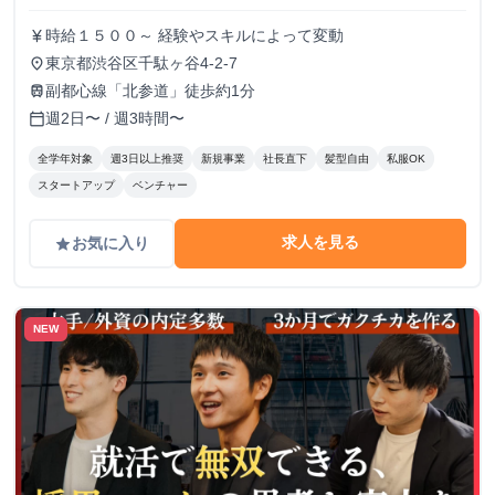
時給１５００～ 経験やスキルによって変動
currency_yen
東京都渋谷区千駄ヶ谷4-2-7
place
副都心線「北参道」徒歩約1分
train
週2日〜 / 週3時間〜
calendar_today
全学年対象
週3日以上推奨
新規事業
社長直下
髪型自由
私服OK
スタートアップ
ベンチャー
求人を見る
お気に入り
grade
NEW