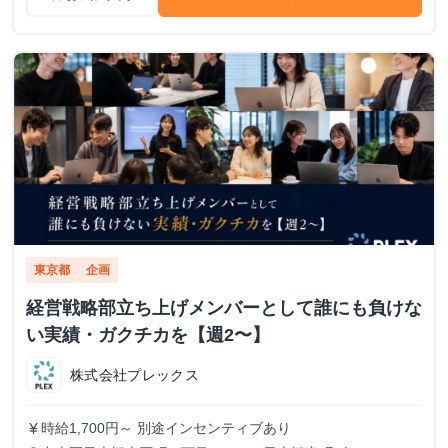
東京都
企画
経営戦略部立ち上げメンバーとして誰にも負けな
い実績・ガクチカを【週2〜】
株式会社プレックス
時給1,700円～ 別途インセンティブあり
currency_yen