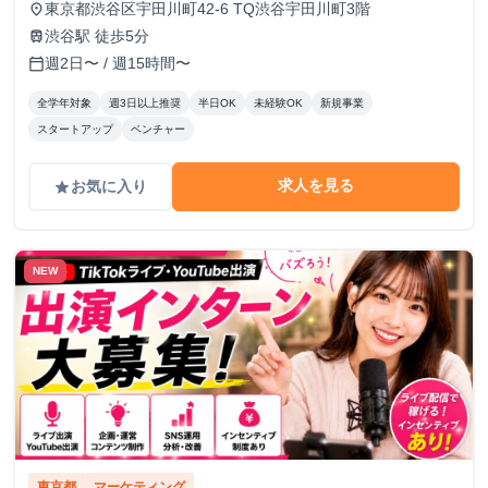
東京都渋谷区宇田川町42-6 TQ渋谷宇田川町3階
place
渋谷駅 徒歩5分
train
週2日〜 / 週15時間〜
calendar_today
全学年対象
週3日以上推奨
半日OK
未経験OK
新規事業
スタートアップ
ベンチャー
求人を見る
お気に入り
grade
NEW
東京都
マーケティング