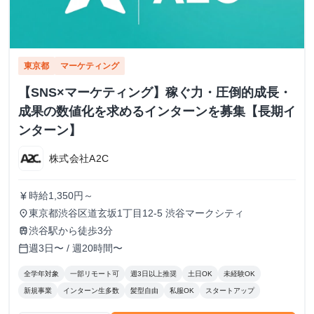
東京都
マーケティング
【SNS×マーケティング】稼ぐ力・圧倒的成長・
成果の数値化を求めるインターンを募集【長期イ
ンターン】
株式会社A2C
時給1,350円～
currency_yen
東京都渋谷区道玄坂1丁目12-5 渋谷マークシティ
place
渋谷駅から徒歩3分
train
週3日〜 / 週20時間〜
calendar_today
全学年対象
一部リモート可
週3日以上推奨
土日OK
未経験OK
新規事業
インターン生多数
髪型自由
私服OK
スタートアップ