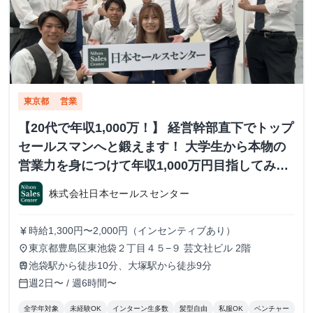
東京都
営業
【20代で年収1,000万！】 経営幹部直下でトップ
セールスマンへと鍛えます！ 大学生から本物の
営業力を身につけて年収1,000万円目指してみま
せんか？ ※当社直結内定あり #学歴不問 #未経験
株式会社日本セールスセンター
可 #1.2年生可 - 株式会社日本セールスセンター
の長期・有給インターンシップ
時給1,300円〜2,000円（インセンティブあり）
currency_yen
東京都豊島区東池袋２丁目４５−９ 芸文社ビル 2階
place
池袋駅から徒歩10分、大塚駅から徒歩9分
train
週2日〜 / 週6時間〜
calendar_today
全学年対象
未経験OK
インターン生多数
髪型自由
私服OK
ベンチャー