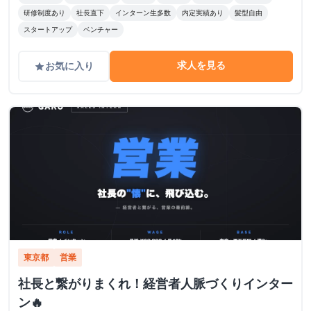
研修制度あり
社長直下
インターン生多数
内定実績あり
髪型自由
スタートアップ
ベンチャー
求人を見る
お気に入り
grade
東京都
営業
社長と繋がりまくれ！経営者人脈づくりインター
ン🔥