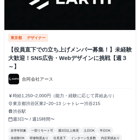
東京都
デザイナー
【役員直下での立ち上げメンバー募集！】未経験
大歓迎！SNS広告・Webデザインに挑戦【週３
～】
合同会社アース
時給1,250~2,000円（能力・経験に応じて昇給あり）
currency_yen
東京都渋谷区東2−20−13 シャトレー渋谷215
place
渋谷駅
train
週3日〜 / 週15時間〜
calendar_today
全学年対象
一部リモート可
週3日以上推奨
土日OK
半日OK
未経験OK
研修制度あり
社長直下
インターン生多数
内定実績あり