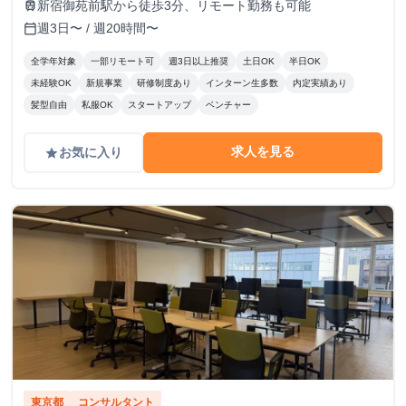
新宿御苑前駅から徒歩3分、リモート勤務も可能
train
週3日〜 / 週20時間〜
calendar_today
全学年対象
一部リモート可
週3日以上推奨
土日OK
半日OK
未経験OK
新規事業
研修制度あり
インターン生多数
内定実績あり
髪型自由
私服OK
スタートアップ
ベンチャー
求人を見る
お気に入り
grade
東京都
コンサルタント