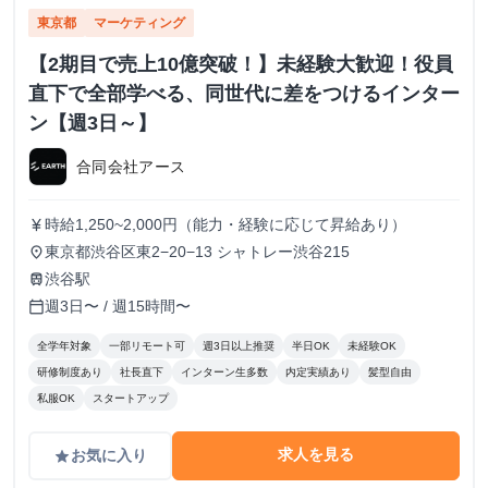
東京都
マーケティング
【2期目で売上10億突破！】未経験大歓迎！役員
直下で全部学べる、同世代に差をつけるインター
ン【週3日～】
合同会社アース
時給1,250~2,000円（能力・経験に応じて昇給あり）
currency_yen
東京都渋谷区東2−20−13 シャトレー渋谷215
place
渋谷駅
train
週3日〜 / 週15時間〜
calendar_today
全学年対象
一部リモート可
週3日以上推奨
半日OK
未経験OK
研修制度あり
社長直下
インターン生多数
内定実績あり
髪型自由
私服OK
スタートアップ
求人を見る
お気に入り
grade