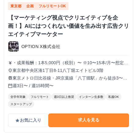
東京都
企画
フルリモートOK
【マーケティング視点でクリエイティブを企
画！】AIにはつくれない価値を生み出す広告クリ
エイティブマーケター
OPTION X株式会社
・成果報酬：1本5,000円（税別）〜 ※10〜15本/月〜想定
currency_yen
※経験、実績、能力等によって変動 ※トライアル期間の場
東京都中央区湊1丁目8-11八丁堀エイトビル3階
place
合変動あり
東京メトロ日比谷線・JR京葉線「八丁堀駅」から徒歩3〜6
train
分
週3日〜 / 週15時間〜
calendar_today
全学年対象
フルリモート
週3日以上推奨
インターン生多数
私服OK
スタートアップ
求人を見る
お気に入り
grade