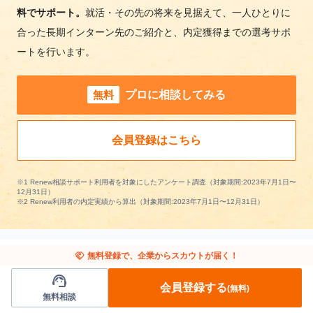
料でサポート。
就活・その先の将来を見据えて、一人ひとりに
合った長期インターン先のご紹介と、内定獲得までの選考サポ
ートを行います。
無料
プロに相談してみる
会員登録はこちら
※1 Renew相談サポート利用者を対象にしたアンケート調査（対象期間:2023年7月1日〜
12月31日）
※2 Renew利用者の内定実績から算出（対象期間:2023年7月1日〜12月31日）
handshake
無料登録で、企業からスカウトが届く！
support_agent
他の条件から長期インターンを探す
会員登録する
(無料)
無料相談