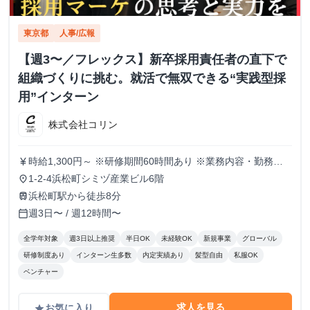
東京都
人事/広報
【週3〜／フレックス】新卒採用責任者の直下で
組織づくりに挑む。就活で無双できる“実践型採
用”インターン
株式会社コリン
時給1,300円～ ※研修期間60時間あり ※業務内容・勤務状
currency_yen
況により決定
1-2-4浜松町シミヅ産業ビル6階
place
浜松町駅から徒歩8分
train
週3日〜 / 週12時間〜
calendar_today
全学年対象
週3日以上推奨
半日OK
未経験OK
新規事業
グローバル
研修制度あり
インターン生多数
内定実績あり
髪型自由
私服OK
ベンチャー
求人を見る
お気に入り
grade