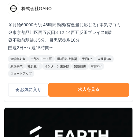
株式会社GARO
月給60000円/月48時間勤務(稼働量に応じる) 本気でコミッ
currency_yen
トすれば、学生でも圧倒的な実績と報酬を得られる環境で
東京都品川区西五反田3-12-14西五反田プレイス8階
place
す！
不動前駅徒歩5分、目黒駅徒歩10分
train
週2日〜 / 週15時間〜
calendar_today
全学年対象
一部リモート可
週3日以上推奨
半日OK
未経験OK
新規事業
社長直下
インターン生多数
髪型自由
私服OK
スタートアップ
求人を見る
お気に入り
grade