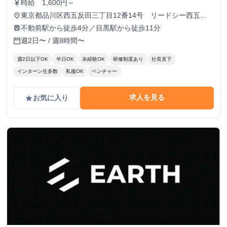
時給 1,600円～
currency_yen
東京都品川区西五反田三丁目12番14号 リードシー西五反
place
田ビル7-8階（受付8階）
不動前駅から徒歩4分／目黒駅から徒歩11分
train
週2日〜 / 週8時間〜
calendar_today
週2日以下OK
半日OK
未経験OK
研修制度あり
社長直下
インターン生多数
私服OK
ベンチャー
求人を見る
お気に入り
grade