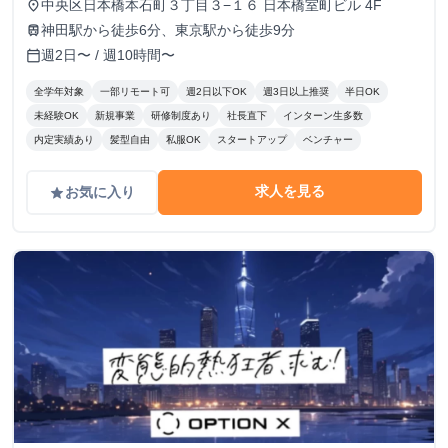
中央区日本橋本石町３丁目３−１６ 日本橋室町ビル 4F
place
神田駅から徒歩6分、東京駅から徒歩9分
train
週2日〜 / 週10時間〜
calendar_today
全学年対象
一部リモート可
週2日以下OK
週3日以上推奨
半日OK
未経験OK
新規事業
研修制度あり
社長直下
インターン生多数
内定実績あり
髪型自由
私服OK
スタートアップ
ベンチャー
求人を見る
お気に入り
grade