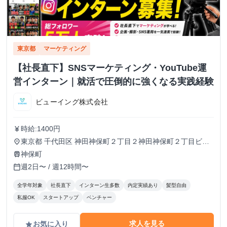
東京都
マーケティング
【社長直下】SNSマーケティング・YouTube運
営インターン｜就活で圧倒的に強くなる実践経験
ビューイング株式会社
時給:1400円
currency_yen
東京都 千代田区 神田神保町２丁目２神田神保町２丁目ビル
place
５０２号室
神保町
train
週2日〜 / 週12時間〜
calendar_today
全学年対象
社長直下
インターン生多数
内定実績あり
髪型自由
私服OK
スタートアップ
ベンチャー
求人を見る
お気に入り
grade