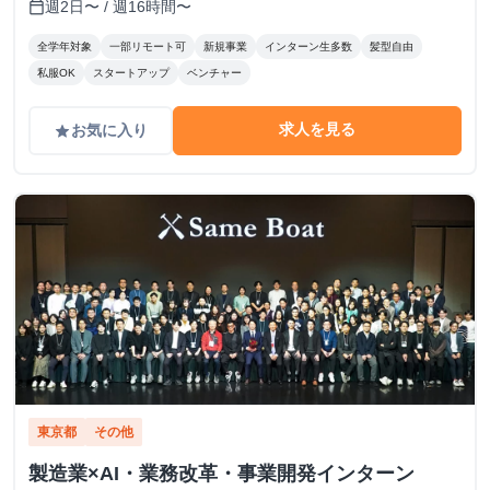
週2日〜 / 週16時間〜
calendar_today
全学年対象
一部リモート可
新規事業
インターン生多数
髪型自由
私服OK
スタートアップ
ベンチャー
求人を見る
お気に入り
grade
東京都
その他
製造業×AI・業務改革・事業開発インターン