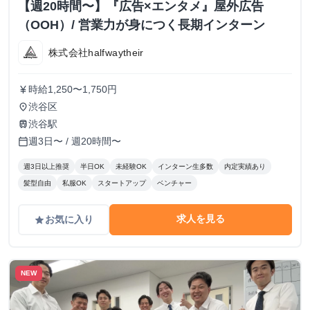
【週20時間〜】『広告×エンタメ』屋外広告
（OOH）/ 営業力が身につく長期インターン
株式会社halfwaytheir
時給1,250〜1,750円
currency_yen
渋谷区
place
渋谷駅
train
週3日〜 / 週20時間〜
calendar_today
週3日以上推奨
半日OK
未経験OK
インターン生多数
内定実績あり
髪型自由
私服OK
スタートアップ
ベンチャー
求人を見る
お気に入り
grade
NEW