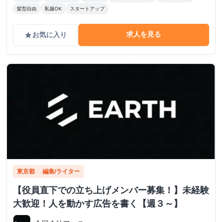
髪型自由
私服OK
スタートアップ
求人を見る
お気に入り
grade
東京都
編集/ライター
【役員直下での立ち上げメンバー募集！】未経験
大歓迎！人を動かす広告を書く【週３～】