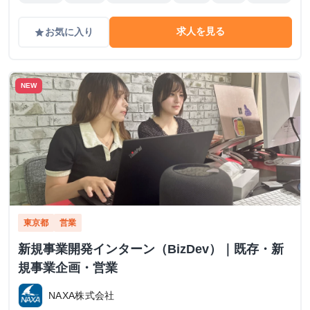
求人を見る
お気に入り
grade
NEW
東京都
営業
新規事業開発インターン（BizDev）｜既存・新
規事業企画・営業
NAXA株式会社