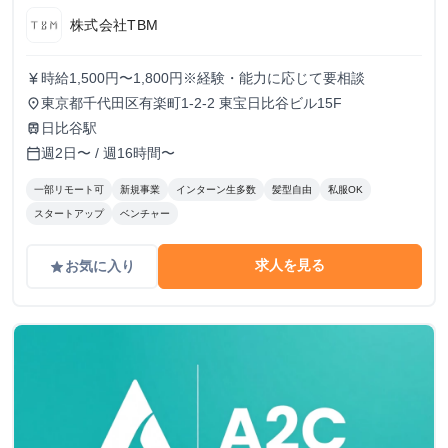
株式会社TBM
時給1,500円〜1,800円※経験・能力に応じて要相談
currency_yen
東京都千代田区有楽町1-2-2 東宝日比谷ビル15F
place
日比谷駅
train
週2日〜 / 週16時間〜
calendar_today
一部リモート可
新規事業
インターン生多数
髪型自由
私服OK
スタートアップ
ベンチャー
求人を見る
お気に入り
grade