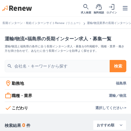
search
support_agent
login
Open
求人検索
無料相談
ログイン
chevron_right
長期インターン・有給インターンサイトRenew（リニュー）
運輸/物流業界の長期インターン
運輸/物流×福島県の長期インターン求人・募集一覧
運輸/物流と福島県の条件に合う長期インターン求人・募集を0件掲載中。職種・業界・働き
方を掛け合わせて、あなたに合う長期インターンを効率よく探せます。
search
検索
location_on
勤務地
福島県
work_outline
職種・業界
運輸／物流
check
こだわり
選択してください >
0
検索結果
件