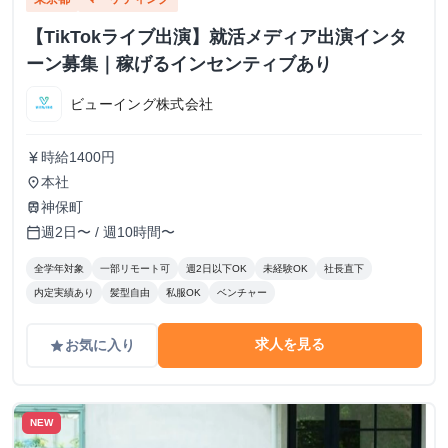
【TikTokライブ出演】就活メディア出演インタ
ーン募集｜稼げるインセンティブあり
ビューイング株式会社
時給1400円
currency_yen
本社
place
神保町
train
週2日〜 / 週10時間〜
calendar_today
全学年対象
一部リモート可
週2日以下OK
未経験OK
社長直下
内定実績あり
髪型自由
私服OK
ベンチャー
求人を見る
お気に入り
grade
NEW