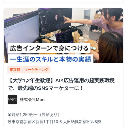
東京都
マーケティング
【大学1,2年生歓迎】AI×広告運用の超実践環境
で、最先端のSNSマーケターに！
株式会社Merc
時給1,250円〜（昇給あり）
currency_yen
東京都新宿区新宿1丁目10-3 太田紙興新宿ビル5階
place