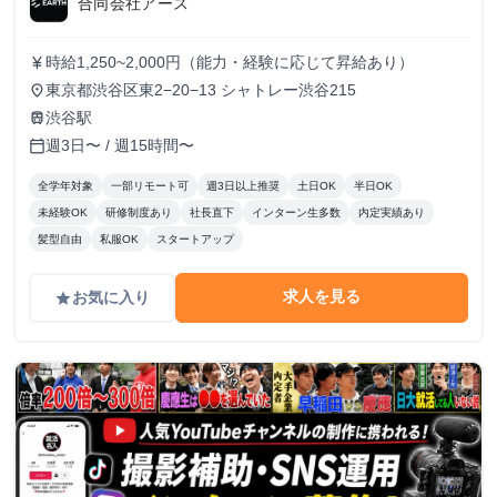
合同会社アース
時給1,250~2,000円（能力・経験に応じて昇給あり）
currency_yen
東京都渋谷区東2−20−13 シャトレー渋谷215
place
渋谷駅
train
週3日〜 / 週15時間〜
calendar_today
全学年対象
一部リモート可
週3日以上推奨
土日OK
半日OK
未経験OK
研修制度あり
社長直下
インターン生多数
内定実績あり
髪型自由
私服OK
スタートアップ
求人を見る
お気に入り
grade