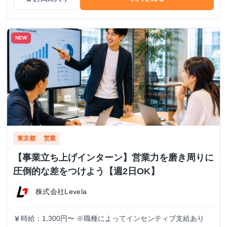
NEW
東京都
営業
【事業立ち上げインターン】営業力を磨き周りに
圧倒的な差をつけよう【週2日OK】
株式会社Levela
時給：1,300円〜 ※職種によってインセンティブ支給あり
currency_yen