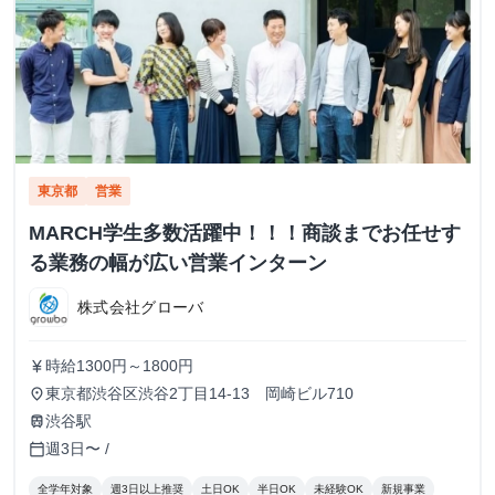
東京都
営業
MARCH学生多数活躍中！！！商談までお任せす
る業務の幅が広い営業インターン
株式会社グローバ
時給1300円～1800円
currency_yen
東京都渋谷区渋谷2丁目14-13 岡崎ビル710
place
渋谷駅
train
週3日〜 /
calendar_today
全学年対象
週3日以上推奨
土日OK
半日OK
未経験OK
新規事業