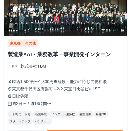
東京都
その他
製造業×AI・業務改革・事業開発インターン
株式会社TBM
時給1,500円〜1,800円※経験・能力に応じて要相談
currency_yen
東京都千代田区有楽町1-2-2 東宝日比谷ビル15F
place
日比谷駅
train
週2日〜 / 週16時間〜
calendar_today
一部リモート可
新規事業
インターン生多数
髪型自由
私服OK
スタートアップ
ベンチャー