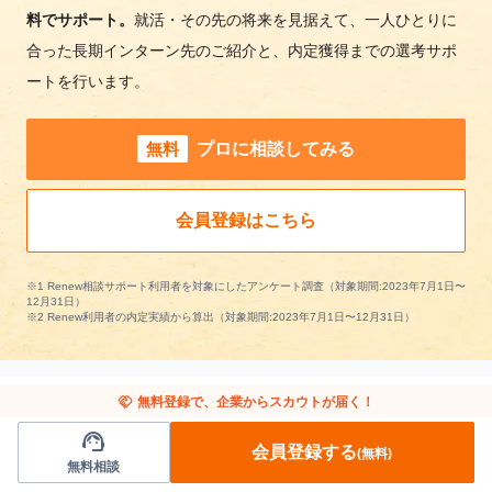
料でサポート。
就活・その先の将来を見据えて、一人ひとりに
合った長期インターン先のご紹介と、内定獲得までの選考サポ
ートを行います。
無料
プロに相談してみる
会員登録はこちら
※1 Renew相談サポート利用者を対象にしたアンケート調査（対象期間:2023年7月1日〜
12月31日）
※2 Renew利用者の内定実績から算出（対象期間:2023年7月1日〜12月31日）
handshake
無料登録で、企業からスカウトが届く！
support_agent
他の条件から長期インターンを探す
会員登録する
(無料)
無料相談