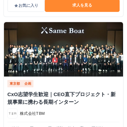
求人を見る
お気に入り
grade
東京都
企画
CxO志望学生歓迎｜CEO直下プロジェクト・新
規事業に携わる長期インターン
株式会社TBM