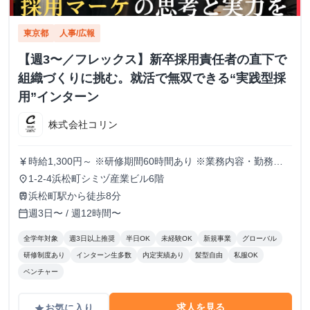
東京都
人事/広報
【週3〜／フレックス】新卒採用責任者の直下で
組織づくりに挑む。就活で無双できる“実践型採
用”インターン
株式会社コリン
時給1,300円～ ※研修期間60時間あり ※業務内容・勤務状
currency_yen
況により決定
1-2-4浜松町シミヅ産業ビル6階
place
浜松町駅から徒歩8分
train
週3日〜 / 週12時間〜
calendar_today
全学年対象
週3日以上推奨
半日OK
未経験OK
新規事業
グローバル
研修制度あり
インターン生多数
内定実績あり
髪型自由
私服OK
ベンチャー
求人を見る
お気に入り
grade