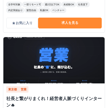
全学年対象
一部リモート可
週2日以下OK
未経験OK
社長直下
内定実績あり
髪型自由
私服OK
ベンチャー
求人を見る
お気に入り
grade
東京都
営業
社長と繋がりまくれ！経営者人脈づくりインター
ン🔥