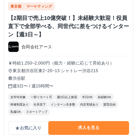
東京都
マーケティング
【2期目で売上10億突破！】未経験大歓迎！役員
直下で全部学べる、同世代に差をつけるインター
ン【週3日～】
合同会社アース
時給1,250~2,000円（能力・経験に応じて昇給あり）
currency_yen
東京都渋谷区東2−20−13 シャトレー渋谷215
place
渋谷駅
train
週3日〜 / 週15時間〜
calendar_today
全学年対象
一部リモート可
週3日以上推奨
半日OK
未経験OK
研修制度あり
社長直下
インターン生多数
内定実績あり
髪型自由
私服OK
スタートアップ
求人を見る
お気に入り
grade