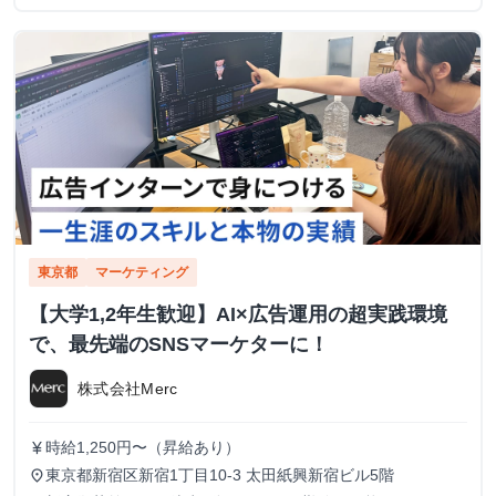
東京都
マーケティング
【大学1,2年生歓迎】AI×広告運用の超実践環境
で、最先端のSNSマーケターに！
株式会社Merc
時給1,250円〜（昇給あり）
currency_yen
東京都新宿区新宿1丁目10-3 太田紙興新宿ビル5階
place