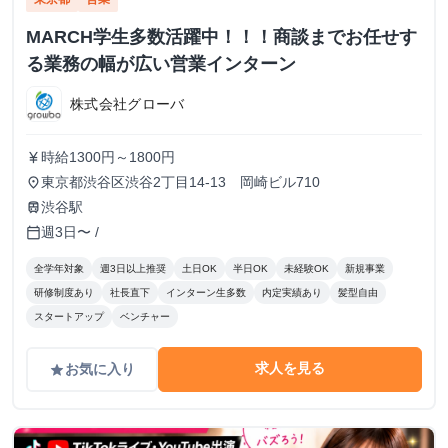
MARCH学生多数活躍中！！！商談までお任せす
る業務の幅が広い営業インターン
株式会社グローバ
時給1300円～1800円
currency_yen
東京都渋谷区渋谷2丁目14-13 岡崎ビル710
place
渋谷駅
train
週3日〜 /
calendar_today
全学年対象
週3日以上推奨
土日OK
半日OK
未経験OK
新規事業
研修制度あり
社長直下
インターン生多数
内定実績あり
髪型自由
スタートアップ
ベンチャー
求人を見る
お気に入り
grade