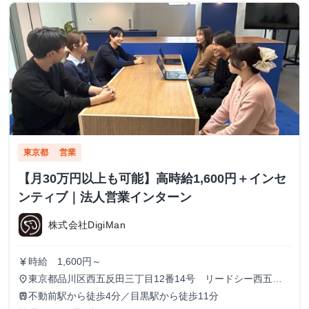
東京都
営業
【月30万円以上も可能】高時給1,600円＋インセ
ンティブ｜法人営業インターン
株式会社DigiMan
時給 1,600円～
currency_yen
東京都品川区西五反田三丁目12番14号 リードシー西五反
place
田ビル7-8階（受付8階）
不動前駅から徒歩4分／目黒駅から徒歩11分
train