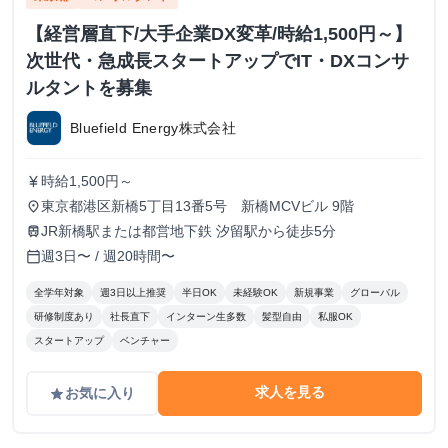
【経営層直下/大手企業DX変革/時給1,500円～】
次世代・急成長スタートアップでIT・DXコンサ
ルタントを募集
Bluefield Energy株式会社
時給1,500円～
currency_yen
東京都港区新橋5丁目13番5号 新橋MCVビル 9階
place
JR新橋駅または都営地下鉄 汐留駅から徒歩5分
train
週3日〜 / 週20時間〜
calendar_today
全学年対象
週3日以上推奨
半日OK
未経験OK
新規事業
グローバル
研修制度あり
社長直下
インターン生多数
髪型自由
私服OK
スタートアップ
ベンチャー
求人を見る
お気に入り
grade