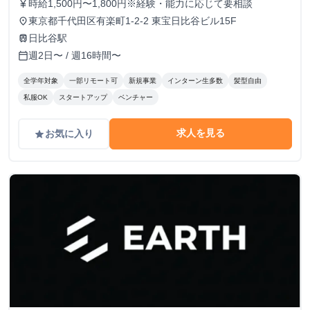
時給1,500円〜1,800円※経験・能力に応じて要相談
currency_yen
東京都千代田区有楽町1-2-2 東宝日比谷ビル15F
place
日比谷駅
train
週2日〜 / 週16時間〜
calendar_today
全学年対象
一部リモート可
新規事業
インターン生多数
髪型自由
私服OK
スタートアップ
ベンチャー
求人を見る
お気に入り
grade