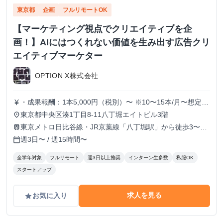
東京都
企画
フルリモートOK
【マーケティング視点でクリエイティブを企
画！】AIにはつくれない価値を生み出す広告クリ
エイティブマーケター
OPTION X株式会社
・成果報酬：1本5,000円（税別）〜 ※10〜15本/月〜想定
currency_yen
※経験、実績、能力等によって変動 ※トライアル期間の場
東京都中央区湊1丁目8-11八丁堀エイトビル3階
place
合変動あり
東京メトロ日比谷線・JR京葉線「八丁堀駅」から徒歩3〜6
train
分
週3日〜 / 週15時間〜
calendar_today
全学年対象
フルリモート
週3日以上推奨
インターン生多数
私服OK
スタートアップ
求人を見る
お気に入り
grade