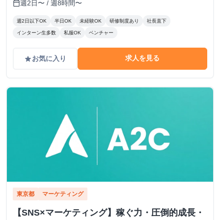
週2日〜 / 週8時間〜
calendar_today
週2日以下OK
半日OK
未経験OK
研修制度あり
社長直下
インターン生多数
私服OK
ベンチャー
求人を見る
お気に入り
grade
東京都
マーケティング
【SNS×マーケティング】稼ぐ力・圧倒的成長・