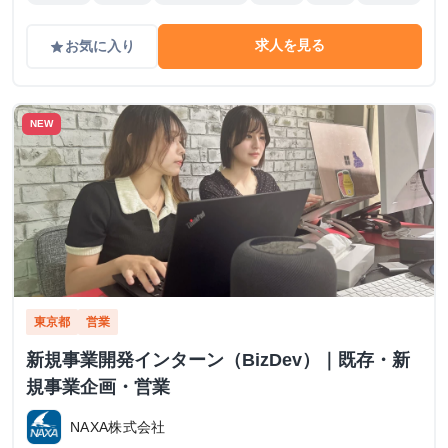
求人を見る
お気に入り
grade
NEW
東京都
営業
新規事業開発インターン（BizDev）｜既存・新
規事業企画・営業
NAXA株式会社