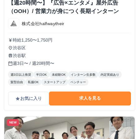
【週20時間〜】『広告×エンタメ』屋外広告
（OOH）/ 営業力が身につく長期インターン
株式会社halfwaytheir
時給1,250〜1,750円
currency_yen
渋谷区
place
渋谷駅
train
週3日〜 / 週20時間〜
calendar_today
週3日以上推奨
半日OK
未経験OK
インターン生多数
内定実績あり
髪型自由
私服OK
スタートアップ
ベンチャー
求人を見る
お気に入り
grade
NEW