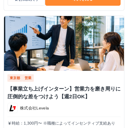
東京都
営業
【事業立ち上げインターン】営業力を磨き周りに
圧倒的な差をつけよう【週2日OK】
株式会社Levela
時給：1,300円〜 ※職種によってインセンティブ支給あり
currency_yen