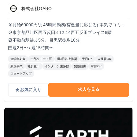
株式会社GARO
月給60000円/月48時間勤務(稼働量に応じる) 本気でコミッ
currency_yen
トすれば、学生でも圧倒的な実績と報酬を得られる環境で
東京都品川区西五反田3-12-14西五反田プレイス8階
place
す！
不動前駅徒歩5分、目黒駅徒歩10分
train
週2日〜 / 週15時間〜
calendar_today
全学年対象
一部リモート可
週3日以上推奨
半日OK
未経験OK
新規事業
社長直下
インターン生多数
髪型自由
私服OK
スタートアップ
求人を見る
お気に入り
grade