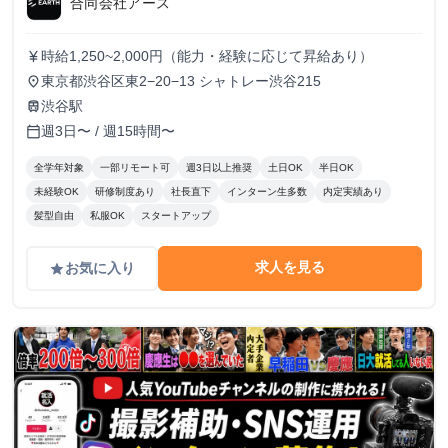
合同会社アース
時給1,250~2,000円（能力・経験に応じて昇給あり）
currency_yen
東京都渋谷区東2−20−13 シャトレー渋谷215
place
渋谷駅
train
週3日〜 / 週15時間〜
calendar_today
全学年対象
一部リモート可
週3日以上推奨
土日OK
半日OK
未経験OK
研修制度あり
社長直下
インターン生多数
内定実績あり
髪型自由
私服OK
スタートアップ
求人を見る
お気に入り
grade