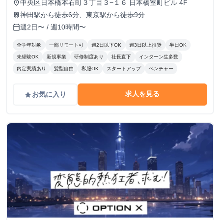
中央区日本橋本石町３丁目３−１６ 日本橋室町ビル 4F
place
神田駅から徒歩6分、東京駅から徒歩9分
train
週2日〜 / 週10時間〜
calendar_today
全学年対象
一部リモート可
週2日以下OK
週3日以上推奨
半日OK
未経験OK
新規事業
研修制度あり
社長直下
インターン生多数
内定実績あり
髪型自由
私服OK
スタートアップ
ベンチャー
求人を見る
お気に入り
grade