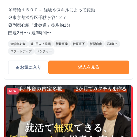
時給１５００～ 経験やスキルによって変動
currency_yen
東京都渋谷区千駄ヶ谷4-2-7
place
副都心線「北参道」徒歩約1分
train
週2日〜 / 週3時間〜
calendar_today
全学年対象
週3日以上推奨
新規事業
社長直下
髪型自由
私服OK
スタートアップ
ベンチャー
求人を見る
お気に入り
grade
NEW