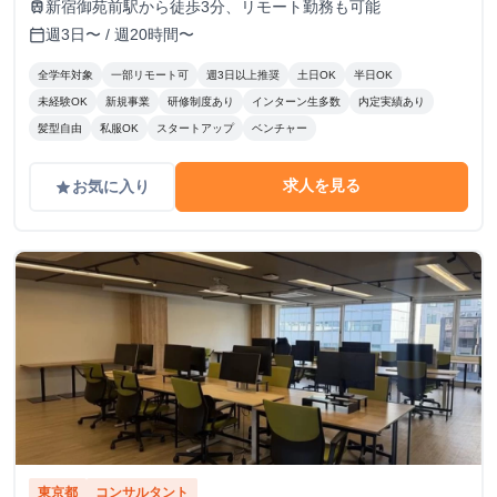
新宿御苑前駅から徒歩3分、リモート勤務も可能
train
週3日〜 / 週20時間〜
calendar_today
全学年対象
一部リモート可
週3日以上推奨
土日OK
半日OK
未経験OK
新規事業
研修制度あり
インターン生多数
内定実績あり
髪型自由
私服OK
スタートアップ
ベンチャー
求人を見る
お気に入り
grade
東京都
コンサルタント