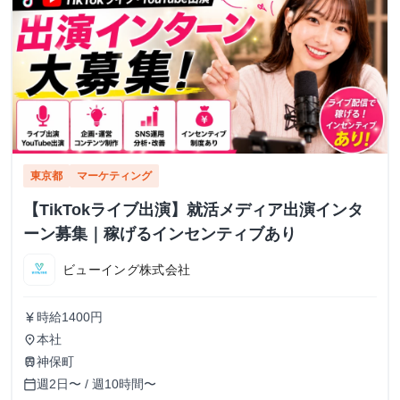
東京都
マーケティング
【TikTokライブ出演】就活メディア出演インタ
ーン募集｜稼げるインセンティブあり
ビューイング株式会社
時給1400円
currency_yen
本社
place
神保町
train
週2日〜 / 週10時間〜
calendar_today