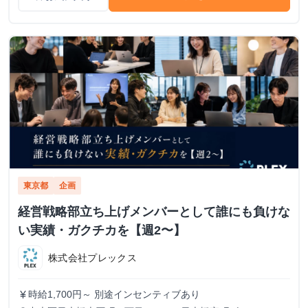
東京都
企画
経営戦略部立ち上げメンバーとして誰にも負けな
い実績・ガクチカを【週2〜】
株式会社プレックス
時給1,700円～ 別途インセンティブあり
currency_yen