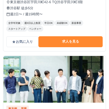
東京都渋谷区宇田川町42-6 TQ渋谷宇田川町3階
place
渋谷駅 徒歩5分
train
週2日〜 / 週15時間〜
calendar_today
全学年対象
週3日以上推奨
半日OK
未経験OK
新規事業
スタートアップ
ベンチャー
求人を見る
お気に入り
grade
東京都
営業