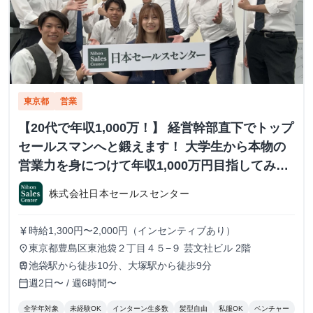
東京都
営業
【20代で年収1,000万！】 経営幹部直下でトップ
セールスマンへと鍛えます！ 大学生から本物の
営業力を身につけて年収1,000万円目指してみま
せんか？ ※当社直結内定あり #学歴不問 #未経験
株式会社日本セールスセンター
可 #1.2年生可 - 株式会社日本セールスセンター
の長期・有給インターンシップ
時給1,300円〜2,000円（インセンティブあり）
currency_yen
東京都豊島区東池袋２丁目４５−９ 芸文社ビル 2階
place
池袋駅から徒歩10分、大塚駅から徒歩9分
train
週2日〜 / 週6時間〜
calendar_today
全学年対象
未経験OK
インターン生多数
髪型自由
私服OK
ベンチャー