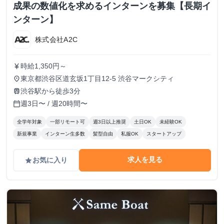
成果の数値化を求めるインターンを募集【長期イ
ンターン】
株式会社A2C
時給1,350円～
currency_yen
東京都渋谷区道玄坂1丁目12-5 渋谷マークシティ
place
渋谷駅から徒歩3分
train
週3日〜 / 週20時間〜
calendar_today
全学年対象
一部リモート可
週3日以上推奨
土日OK
未経験OK
新規事業
インターン生多数
髪型自由
私服OK
スタートアップ
求人を見る
お気に入り
grade