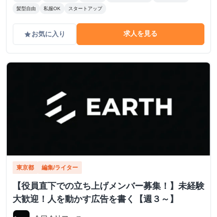
髪型自由
私服OK
スタートアップ
求人を見る
お気に入り
grade
東京都
編集/ライター
【役員直下での立ち上げメンバー募集！】未経験
大歓迎！人を動かす広告を書く【週３～】