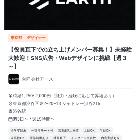
東京都
デザイナー
【役員直下での立ち上げメンバー募集！】未経験
大歓迎！SNS広告・Webデザインに挑戦【週３
～】
合同会社アース
時給1,250~2,000円（能力・経験に応じて昇給あり）
currency_yen
東京都渋谷区東2−20−13 シャトレー渋谷215
place
渋谷駅
train
週3日〜 / 週15時間〜
calendar_today
全学年対象
一部リモート可
週3日以上推奨
土日OK
半日OK
未経験OK
研修制度あり
社長直下
インターン生多数
内定実績あり