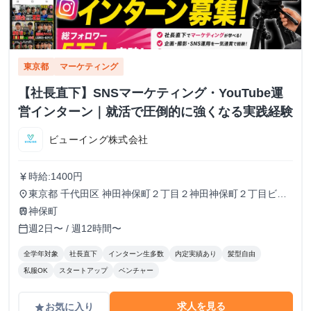
東京都
マーケティング
【社長直下】SNSマーケティング・YouTube運
営インターン｜就活で圧倒的に強くなる実践経験
ビューイング株式会社
時給:1400円
currency_yen
東京都 千代田区 神田神保町２丁目２神田神保町２丁目ビル
place
５０２号室
神保町
train
週2日〜 / 週12時間〜
calendar_today
全学年対象
社長直下
インターン生多数
内定実績あり
髪型自由
私服OK
スタートアップ
ベンチャー
求人を見る
お気に入り
grade