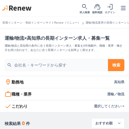
search
support_agent
login
Open
求人検索
無料相談
ログイン
chevron_right
長期インターン・有給インターンサイトRenew（リニュー）
運輸/物流業界の長期インターン
運輸/物流×高知県の長期インターン求人・募集一覧
運輸/物流と高知県の条件に合う長期インターン求人・募集を0件掲載中。職種・業界・働き
方を掛け合わせて、あなたに合う長期インターンを効率よく探せます。
search
検索
location_on
勤務地
高知県
work_outline
職種・業界
運輸／物流
check
こだわり
選択してください >
0
検索結果
件