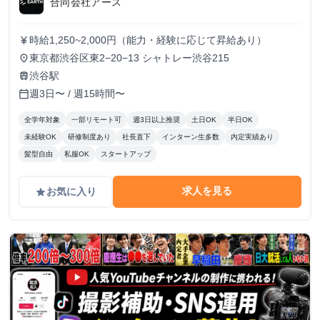
合同会社アース
時給1,250~2,000円（能力・経験に応じて昇給あり）
currency_yen
東京都渋谷区東2−20−13 シャトレー渋谷215
place
渋谷駅
train
週3日〜 / 週15時間〜
calendar_today
全学年対象
一部リモート可
週3日以上推奨
土日OK
半日OK
未経験OK
研修制度あり
社長直下
インターン生多数
内定実績あり
髪型自由
私服OK
スタートアップ
求人を見る
お気に入り
grade