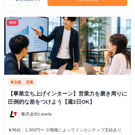
NEW
東京都
営業
【事業立ち上げインターン】営業力を磨き周りに
圧倒的な差をつけよう【週2日OK】
株式会社Levela
時給：1,300円〜 ※職種によってインセンティブ支給あり
currency_yen