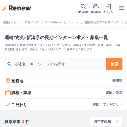
search
support_agent
login
Open
求人検索
無料相談
ログイン
chevron_right
長期インターン・有給インターンサイトRenew（リニュー）
運輸/物流業界の長期インターン
運輸/物流×新潟県の長期インターン求人・募集一覧
運輸/物流と新潟県の条件に合う長期インターン求人・募集を0件掲載中。職種・業界・働き
方を掛け合わせて、あなたに合う長期インターンを効率よく探せます。
search
検索
location_on
勤務地
新潟県
work_outline
職種・業界
運輸／物流
check
こだわり
選択してください >
0
検索結果
件