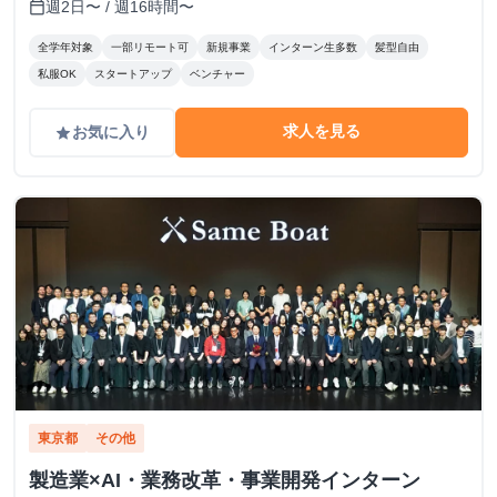
週2日〜 / 週16時間〜
calendar_today
全学年対象
一部リモート可
新規事業
インターン生多数
髪型自由
私服OK
スタートアップ
ベンチャー
求人を見る
お気に入り
grade
東京都
その他
製造業×AI・業務改革・事業開発インターン