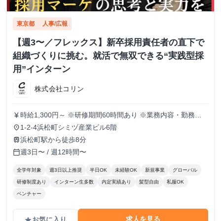
東京都
人事/広報
【週3〜／フレックス】新卒採用責任者の直下で
組織づくりに挑む。就活で無双できる“実践型採
用”インターン
株式会社コリン
時給1,300円～ ※研修期間60時間あり ※業務内容・勤務状
currency_yen
況により決定
1-2-4浜松町シミヅ産業ビル6階
place
浜松町駅から徒歩8分
train
週3日〜 / 週12時間〜
calendar_today
全学年対象
週3日以上推奨
半日OK
未経験OK
新規事業
グローバル
研修制度あり
インターン生多数
内定実績あり
髪型自由
私服OK
ベンチャー
求人を見る
お気に入り
grade