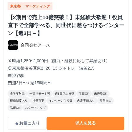
東京都
マーケティング
【2期目で売上10億突破！】未経験大歓迎！役員
直下で全部学べる、同世代に差をつけるインター
ン【週3日～】
合同会社アース
時給1,250~2,000円（能力・経験に応じて昇給あり）
currency_yen
東京都渋谷区東2−20−13 シャトレー渋谷215
place
渋谷駅
train
週3日〜 / 週15時間〜
calendar_today
全学年対象
一部リモート可
週3日以上推奨
半日OK
未経験OK
研修制度あり
社長直下
インターン生多数
内定実績あり
髪型自由
私服OK
スタートアップ
求人を見る
お気に入り
grade