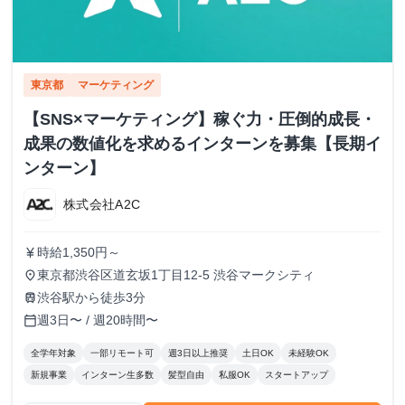
東京都
マーケティング
【SNS×マーケティング】稼ぐ力・圧倒的成長・
成果の数値化を求めるインターンを募集【長期イ
ンターン】
株式会社A2C
時給1,350円～
currency_yen
東京都渋谷区道玄坂1丁目12-5 渋谷マークシティ
place
渋谷駅から徒歩3分
train
週3日〜 / 週20時間〜
calendar_today
全学年対象
一部リモート可
週3日以上推奨
土日OK
未経験OK
新規事業
インターン生多数
髪型自由
私服OK
スタートアップ