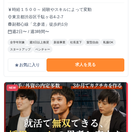
時給１５００～ 経験やスキルによって変動
currency_yen
東京都渋谷区千駄ヶ谷4-2-7
place
副都心線「北参道」徒歩約1分
train
週2日〜 / 週3時間〜
calendar_today
全学年対象
週3日以上推奨
新規事業
社長直下
髪型自由
私服OK
スタートアップ
ベンチャー
求人を見る
お気に入り
grade
NEW