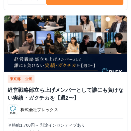
東京都
企画
経営戦略部立ち上げメンバーとして誰にも負けな
い実績・ガクチカを【週2〜】
株式会社プレックス
時給1,700円～ 別途インセンティブあり
currency_yen