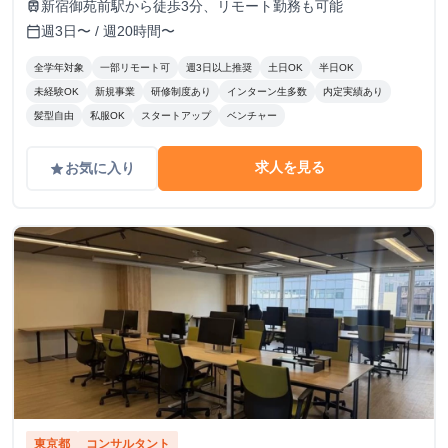
新宿御苑前駅から徒歩3分、リモート勤務も可能
train
週3日〜 / 週20時間〜
calendar_today
全学年対象
一部リモート可
週3日以上推奨
土日OK
半日OK
未経験OK
新規事業
研修制度あり
インターン生多数
内定実績あり
髪型自由
私服OK
スタートアップ
ベンチャー
求人を見る
お気に入り
grade
東京都
コンサルタント