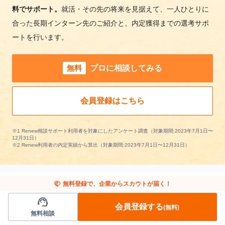
料でサポート。
就活・その先の将来を見据えて、一人ひとりに
合った長期インターン先のご紹介と、内定獲得までの選考サポ
ートを行います。
無料
プロに相談してみる
会員登録はこちら
※1 Renew相談サポート利用者を対象にしたアンケート調査（対象期間:2023年7月1日〜
12月31日）
※2 Renew利用者の内定実績から算出（対象期間:2023年7月1日〜12月31日）
handshake
無料登録で、企業からスカウトが届く！
support_agent
他の条件から長期インターンを探す
会員登録する
(無料)
無料相談