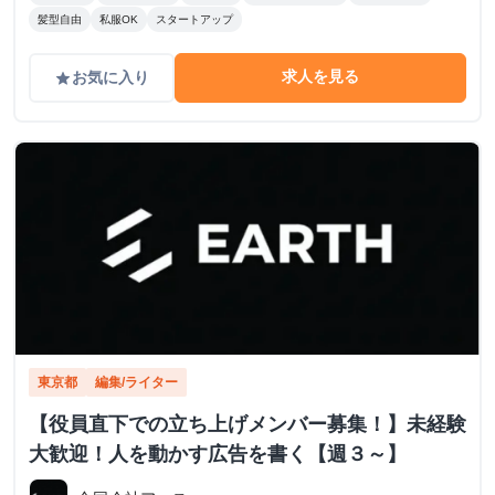
髪型自由
私服OK
スタートアップ
求人を見る
お気に入り
grade
東京都
編集/ライター
【役員直下での立ち上げメンバー募集！】未経験
大歓迎！人を動かす広告を書く【週３～】