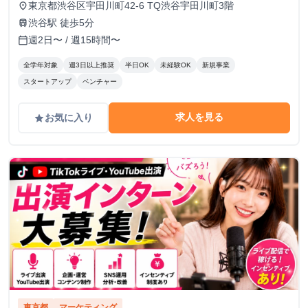
東京都渋谷区宇田川町42-6 TQ渋谷宇田川町3階
place
渋谷駅 徒歩5分
train
週2日〜 / 週15時間〜
calendar_today
全学年対象
週3日以上推奨
半日OK
未経験OK
新規事業
スタートアップ
ベンチャー
求人を見る
お気に入り
grade
東京都
マーケティング