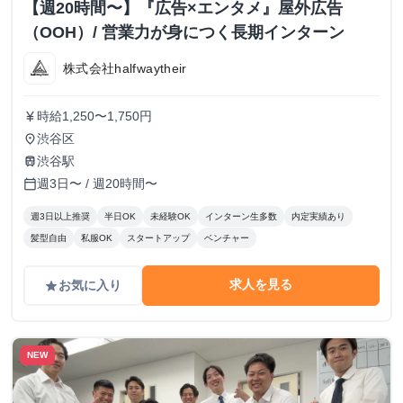
【週20時間〜】『広告×エンタメ』屋外広告
（OOH）/ 営業力が身につく長期インターン
株式会社halfwaytheir
時給1,250〜1,750円
currency_yen
渋谷区
place
渋谷駅
train
週3日〜 / 週20時間〜
calendar_today
週3日以上推奨
半日OK
未経験OK
インターン生多数
内定実績あり
髪型自由
私服OK
スタートアップ
ベンチャー
求人を見る
お気に入り
grade
NEW