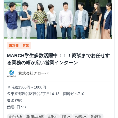
東京都
営業
MARCH学生多数活躍中！！！商談までお任せす
る業務の幅が広い営業インターン
株式会社グローバ
時給1300円～1800円
currency_yen
東京都渋谷区渋谷2丁目14-13 岡崎ビル710
place
渋谷駅
train
週3日〜 /
calendar_today
全学年対象
週3日以上推奨
土日OK
半日OK
未経験OK
新規事業