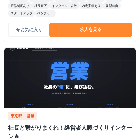
研修制度あり
社長直下
インターン生多数
内定実績あり
髪型自由
スタートアップ
ベンチャー
求人を見る
お気に入り
grade
東京都
営業
社長と繋がりまくれ！経営者人脈づくりインター
ン🔥