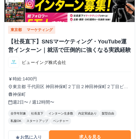
東京都
マーケティング
【社長直下】SNSマーケティング・YouTube運
営インターン｜就活で圧倒的に強くなる実践経験
ビューイング株式会社
時給:1400円
currency_yen
東京都 千代田区 神田神保町２丁目２神田神保町２丁目ビル
place
５０２号室
神保町
train
週2日〜 / 週12時間〜
calendar_today
全学年対象
社長直下
インターン生多数
内定実績あり
髪型自由
私服OK
スタートアップ
ベンチャー
求人を見る
お気に入り
grade