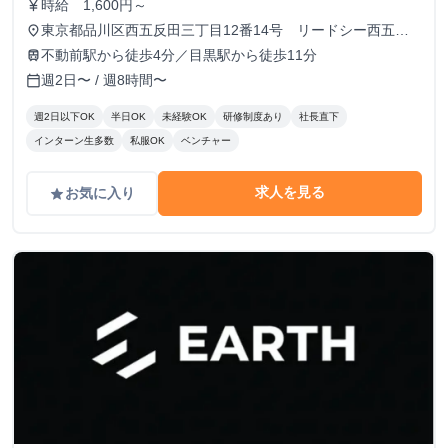
時給 1,600円～
currency_yen
東京都品川区西五反田三丁目12番14号 リードシー西五反
place
田ビル7-8階（受付8階）
不動前駅から徒歩4分／目黒駅から徒歩11分
train
週2日〜 / 週8時間〜
calendar_today
週2日以下OK
半日OK
未経験OK
研修制度あり
社長直下
インターン生多数
私服OK
ベンチャー
求人を見る
お気に入り
grade