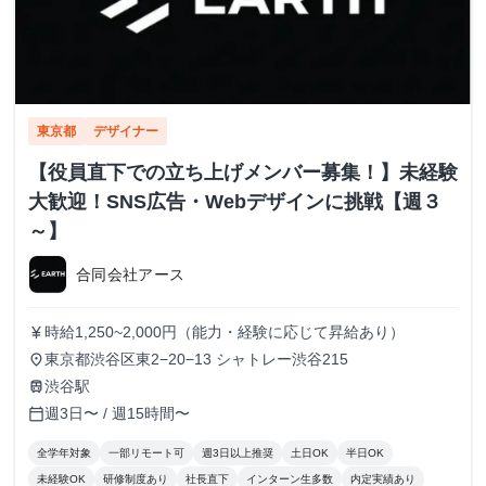
東京都
デザイナー
【役員直下での立ち上げメンバー募集！】未経験
大歓迎！SNS広告・Webデザインに挑戦【週３
～】
合同会社アース
時給1,250~2,000円（能力・経験に応じて昇給あり）
currency_yen
東京都渋谷区東2−20−13 シャトレー渋谷215
place
渋谷駅
train
週3日〜 / 週15時間〜
calendar_today
全学年対象
一部リモート可
週3日以上推奨
土日OK
半日OK
未経験OK
研修制度あり
社長直下
インターン生多数
内定実績あり