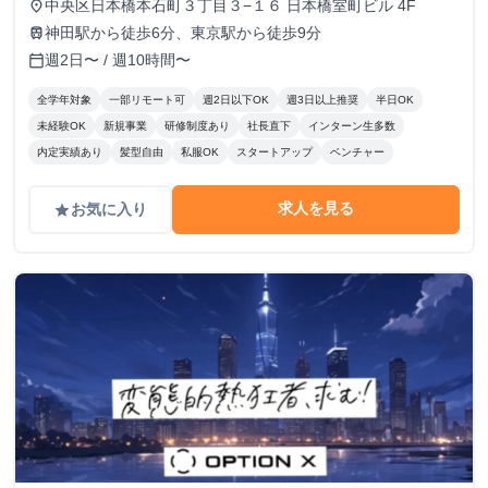
中央区日本橋本石町３丁目３−１６ 日本橋室町ビル 4F
place
神田駅から徒歩6分、東京駅から徒歩9分
train
週2日〜 / 週10時間〜
calendar_today
全学年対象
一部リモート可
週2日以下OK
週3日以上推奨
半日OK
未経験OK
新規事業
研修制度あり
社長直下
インターン生多数
内定実績あり
髪型自由
私服OK
スタートアップ
ベンチャー
求人を見る
お気に入り
grade