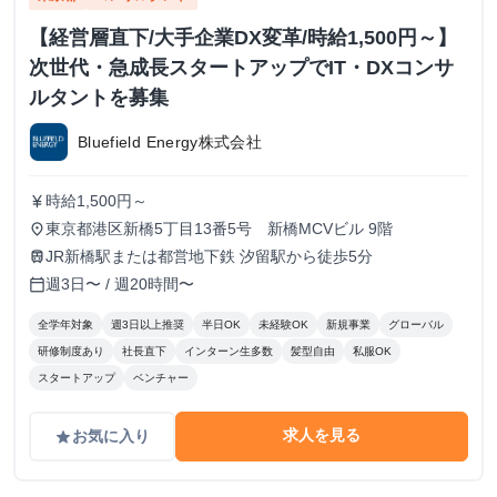
【経営層直下/大手企業DX変革/時給1,500円～】
次世代・急成長スタートアップでIT・DXコンサ
ルタントを募集
Bluefield Energy株式会社
時給1,500円～
currency_yen
東京都港区新橋5丁目13番5号 新橋MCVビル 9階
place
JR新橋駅または都営地下鉄 汐留駅から徒歩5分
train
週3日〜 / 週20時間〜
calendar_today
全学年対象
週3日以上推奨
半日OK
未経験OK
新規事業
グローバル
研修制度あり
社長直下
インターン生多数
髪型自由
私服OK
スタートアップ
ベンチャー
求人を見る
お気に入り
grade