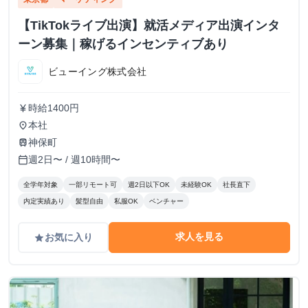
【TikTokライブ出演】就活メディア出演インタ
ーン募集｜稼げるインセンティブあり
ビューイング株式会社
時給1400円
currency_yen
本社
place
神保町
train
週2日〜 / 週10時間〜
calendar_today
全学年対象
一部リモート可
週2日以下OK
未経験OK
社長直下
内定実績あり
髪型自由
私服OK
ベンチャー
求人を見る
お気に入り
grade