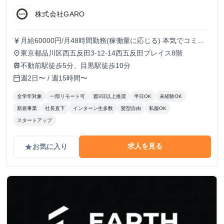
株式会社GARO
月給60000円/月48時間勤務(稼働量に応じる) 本気でコミッ
currency_yen
トすれば、学生でも圧倒的な実績と報酬を得られる環境で
東京都品川区西五反田3-12-14西五反田プレイス8階
place
す！
不動前駅徒歩5分、目黒駅徒歩10分
train
週2日〜 / 週15時間〜
calendar_today
全学年対象
一部リモート可
週3日以上推奨
半日OK
未経験OK
新規事業
社長直下
インターン生多数
髪型自由
私服OK
スタートアップ
求人を見る
お気に入り
grade