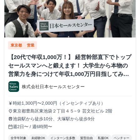
東京都
営業
【20代で年収1,000万！】 経営幹部直下でトップ
セールスマンへと鍛えます！ 大学生から本物の
営業力を身につけて年収1,000万円目指してみま
せんか？ ※当社直結内定あり #学歴不問 #未経験
株式会社日本セールスセンター
可 #1.2年生可 - 株式会社日本セールスセンター
の長期・有給インターンシップ
時給1,300円〜2,000円（インセンティブあり）
currency_yen
東京都豊島区東池袋２丁目４５−９ 芸文社ビル 2階
place
池袋駅から徒歩10分、大塚駅から徒歩9分
train
週2日〜 / 週6時間〜
calendar_today
全学年対象
未経験OK
インターン生多数
髪型自由
私服OK
ベンチャー