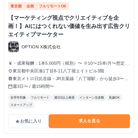
東京都
企画
フルリモートOK
【マーケティング視点でクリエイティブを企
画！】AIにはつくれない価値を生み出す広告クリ
エイティブマーケター
OPTION X株式会社
・成果報酬：1本5,000円（税別）〜 ※10〜15本/月〜想定
currency_yen
※経験、実績、能力等によって変動 ※トライアル期間の場
東京都中央区湊1丁目8-11八丁堀エイトビル3階
place
合変動あり
東京メトロ日比谷線・JR京葉線「八丁堀駅」から徒歩3〜6
train
分
週3日〜 / 週15時間〜
calendar_today
全学年対象
フルリモート
週3日以上推奨
インターン生多数
私服OK
スタートアップ
求人を見る
お気に入り
grade