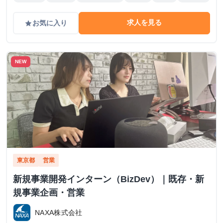
求人を見る
お気に入り
grade
NEW
東京都
営業
新規事業開発インターン（BizDev）｜既存・新
規事業企画・営業
NAXA株式会社