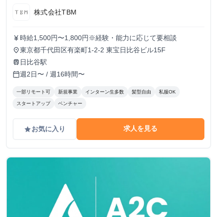
株式会社TBM
時給1,500円〜1,800円※経験・能力に応じて要相談
currency_yen
東京都千代田区有楽町1-2-2 東宝日比谷ビル15F
place
日比谷駅
train
週2日〜 / 週16時間〜
calendar_today
一部リモート可
新規事業
インターン生多数
髪型自由
私服OK
スタートアップ
ベンチャー
求人を見る
お気に入り
grade