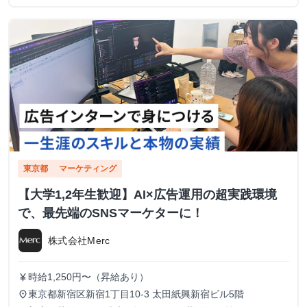
東京都
マーケティング
【大学1,2年生歓迎】AI×広告運用の超実践環境
で、最先端のSNSマーケターに！
株式会社Merc
時給1,250円〜（昇給あり）
currency_yen
東京都新宿区新宿1丁目10-3 太田紙興新宿ビル5階
place