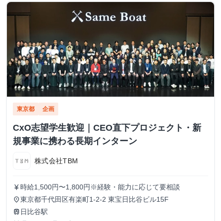
東京都
企画
CxO志望学生歓迎｜CEO直下プロジェクト・新
規事業に携わる長期インターン
株式会社TBM
時給1,500円〜1,800円※経験・能力に応じて要相談
currency_yen
東京都千代田区有楽町1-2-2 東宝日比谷ビル15F
place
日比谷駅
train