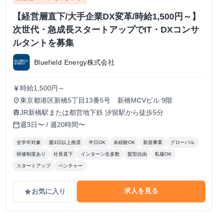
【経営層直下/大手企業DX変革/時給1,500円～】
次世代・急成長スタートアップでIT・DXコンサ
ルタントを募集
Bluefield Energy株式会社
時給1,500円～
currency_yen
東京都港区新橋5丁目13番5号 新橋MCVビル 9階
place
JR新橋駅または都営地下鉄 汐留駅から徒歩5分
train
週3日〜 / 週20時間〜
calendar_today
全学年対象
週3日以上推奨
半日OK
未経験OK
新規事業
グローバル
研修制度あり
社長直下
インターン生多数
髪型自由
私服OK
スタートアップ
ベンチャー
求人を見る
お気に入り
grade