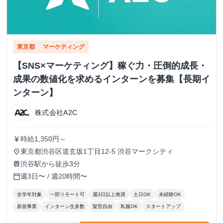
東京都
マーケティング
【SNS×マーケティング】稼ぐ力・圧倒的成長・
成果の数値化を求めるインターンを募集【長期イ
ンターン】
株式会社A2C
時給1,350円～
currency_yen
東京都渋谷区道玄坂1丁目12-5 渋谷マークシティ
place
渋谷駅から徒歩3分
train
週3日〜 / 週20時間〜
calendar_today
全学年対象
一部リモート可
週3日以上推奨
土日OK
未経験OK
新規事業
インターン生多数
髪型自由
私服OK
スタートアップ