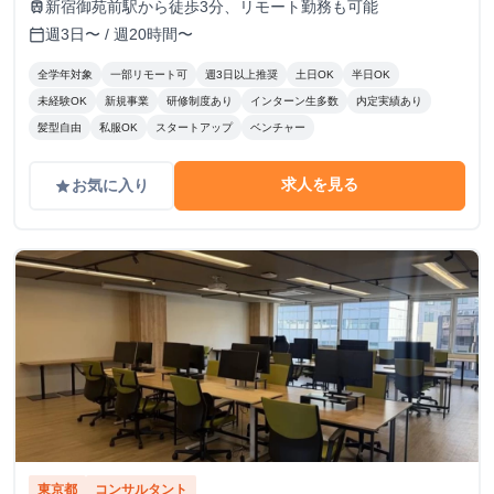
新宿御苑前駅から徒歩3分、リモート勤務も可能
train
週3日〜 / 週20時間〜
calendar_today
全学年対象
一部リモート可
週3日以上推奨
土日OK
半日OK
未経験OK
新規事業
研修制度あり
インターン生多数
内定実績あり
髪型自由
私服OK
スタートアップ
ベンチャー
求人を見る
お気に入り
grade
東京都
コンサルタント