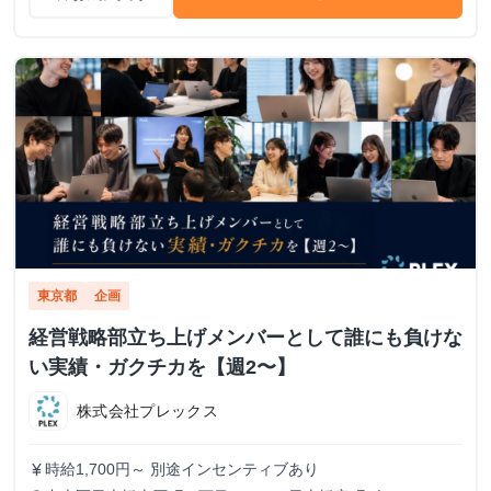
東京都
企画
経営戦略部立ち上げメンバーとして誰にも負けな
い実績・ガクチカを【週2〜】
株式会社プレックス
時給1,700円～ 別途インセンティブあり
currency_yen