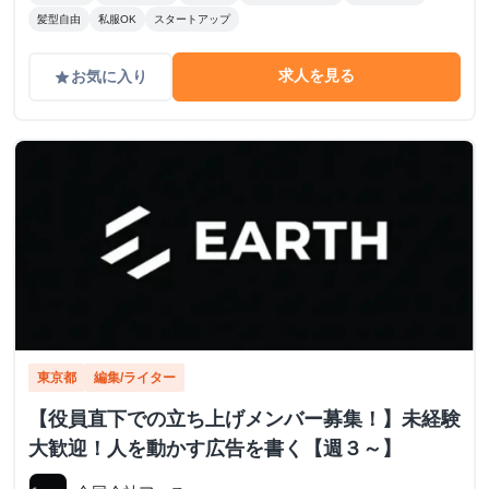
髪型自由
私服OK
スタートアップ
求人を見る
お気に入り
grade
東京都
編集/ライター
【役員直下での立ち上げメンバー募集！】未経験
大歓迎！人を動かす広告を書く【週３～】