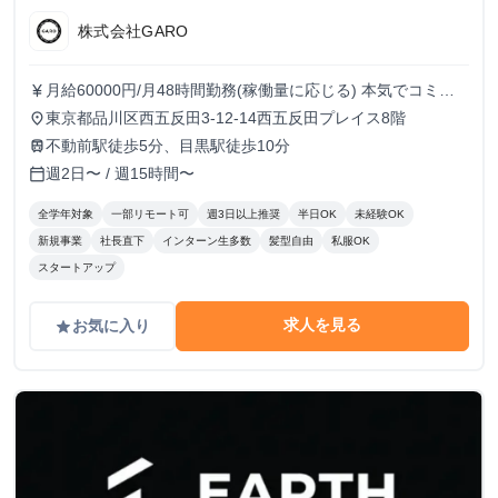
株式会社GARO
月給60000円/月48時間勤務(稼働量に応じる) 本気でコミッ
currency_yen
トすれば、学生でも圧倒的な実績と報酬を得られる環境で
東京都品川区西五反田3-12-14西五反田プレイス8階
place
す！
不動前駅徒歩5分、目黒駅徒歩10分
train
週2日〜 / 週15時間〜
calendar_today
全学年対象
一部リモート可
週3日以上推奨
半日OK
未経験OK
新規事業
社長直下
インターン生多数
髪型自由
私服OK
スタートアップ
求人を見る
お気に入り
grade