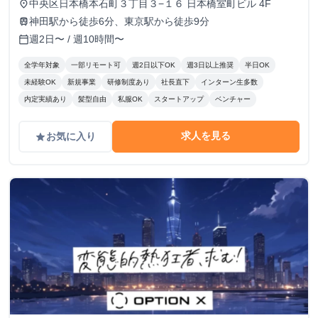
中央区日本橋本石町３丁目３−１６ 日本橋室町ビル 4F
place
神田駅から徒歩6分、東京駅から徒歩9分
train
週2日〜 / 週10時間〜
calendar_today
全学年対象
一部リモート可
週2日以下OK
週3日以上推奨
半日OK
未経験OK
新規事業
研修制度あり
社長直下
インターン生多数
内定実績あり
髪型自由
私服OK
スタートアップ
ベンチャー
求人を見る
お気に入り
grade