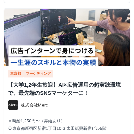
東京都
マーケティング
【大学1,2年生歓迎】AI×広告運用の超実践環境
で、最先端のSNSマーケターに！
株式会社Merc
時給1,250円〜（昇給あり）
currency_yen
東京都新宿区新宿1丁目10-3 太田紙興新宿ビル5階
place