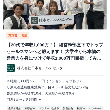
東京都
営業
【20代で年収1,000万！】 経営幹部直下でトップ
セールスマンへと鍛えます！ 大学生から本物の
営業力を身につけて年収1,000万円目指してみま
せんか？ ※当社直結内定あり #学歴不問 #未経験
株式会社日本セールスセンター
可 #1.2年生可 - 株式会社日本セールスセンター
の長期・有給インターンシップ
時給1,300円〜2,000円（インセンティブあり）
currency_yen
東京都豊島区東池袋２丁目４５−９ 芸文社ビル 2階
place
池袋駅から徒歩10分、大塚駅から徒歩9分
train
週2日〜 / 週6時間〜
calendar_today
全学年対象
未経験OK
インターン生多数
髪型自由
私服OK
ベンチャー