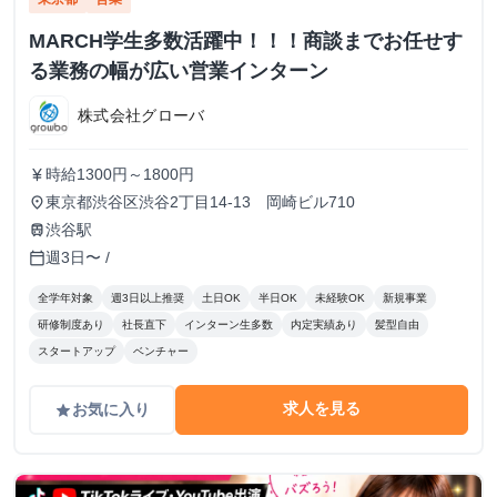
MARCH学生多数活躍中！！！商談までお任せす
る業務の幅が広い営業インターン
株式会社グローバ
時給1300円～1800円
currency_yen
東京都渋谷区渋谷2丁目14-13 岡崎ビル710
place
渋谷駅
train
週3日〜 /
calendar_today
全学年対象
週3日以上推奨
土日OK
半日OK
未経験OK
新規事業
研修制度あり
社長直下
インターン生多数
内定実績あり
髪型自由
スタートアップ
ベンチャー
求人を見る
お気に入り
grade