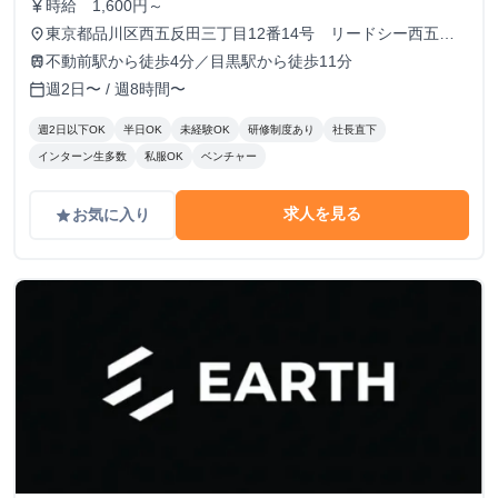
時給 1,600円～
currency_yen
東京都品川区西五反田三丁目12番14号 リードシー西五反
place
田ビル7-8階（受付8階）
不動前駅から徒歩4分／目黒駅から徒歩11分
train
週2日〜 / 週8時間〜
calendar_today
週2日以下OK
半日OK
未経験OK
研修制度あり
社長直下
インターン生多数
私服OK
ベンチャー
求人を見る
お気に入り
grade