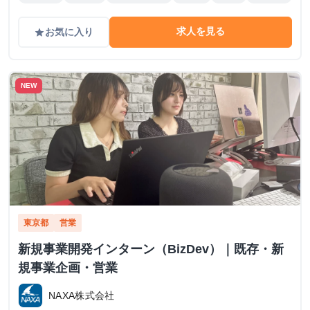
求人を見る
お気に入り
grade
NEW
東京都
営業
新規事業開発インターン（BizDev）｜既存・新
規事業企画・営業
NAXA株式会社