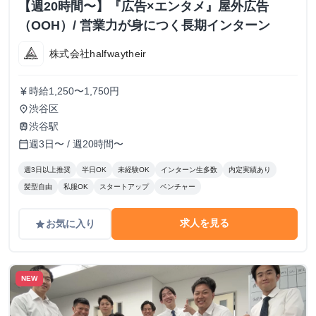
【週20時間〜】『広告×エンタメ』屋外広告
（OOH）/ 営業力が身につく長期インターン
株式会社halfwaytheir
時給1,250〜1,750円
currency_yen
渋谷区
place
渋谷駅
train
週3日〜 / 週20時間〜
calendar_today
週3日以上推奨
半日OK
未経験OK
インターン生多数
内定実績あり
髪型自由
私服OK
スタートアップ
ベンチャー
求人を見る
お気に入り
grade
NEW