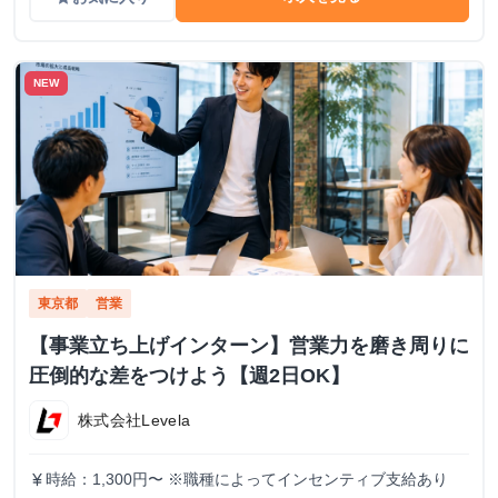
NEW
東京都
営業
【事業立ち上げインターン】営業力を磨き周りに
圧倒的な差をつけよう【週2日OK】
株式会社Levela
時給：1,300円〜 ※職種によってインセンティブ支給あり
currency_yen