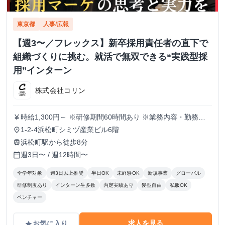
東京都
人事/広報
【週3〜／フレックス】新卒採用責任者の直下で
組織づくりに挑む。就活で無双できる“実践型採
用”インターン
株式会社コリン
時給1,300円～ ※研修期間60時間あり ※業務内容・勤務状
currency_yen
況により決定
1-2-4浜松町シミヅ産業ビル6階
place
浜松町駅から徒歩8分
train
週3日〜 / 週12時間〜
calendar_today
全学年対象
週3日以上推奨
半日OK
未経験OK
新規事業
グローバル
研修制度あり
インターン生多数
内定実績あり
髪型自由
私服OK
ベンチャー
求人を見る
お気に入り
grade