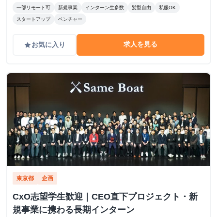
一部リモート可
新規事業
インターン生多数
髪型自由
私服OK
スタートアップ
ベンチャー
求人を見る
お気に入り
grade
東京都
企画
CxO志望学生歓迎｜CEO直下プロジェクト・新
規事業に携わる長期インターン