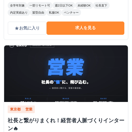
全学年対象
一部リモート可
週2日以下OK
未経験OK
社長直下
内定実績あり
髪型自由
私服OK
ベンチャー
求人を見る
お気に入り
grade
東京都
営業
社長と繋がりまくれ！経営者人脈づくりインター
ン🔥