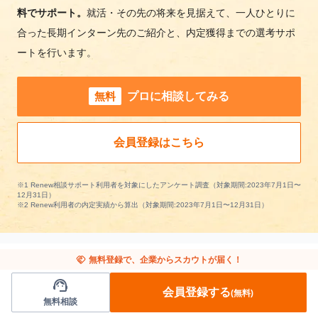
料でサポート。
就活・その先の将来を見据えて、一人ひとりに
合った長期インターン先のご紹介と、内定獲得までの選考サポ
ートを行います。
無料
プロに相談してみる
会員登録はこちら
※1 Renew相談サポート利用者を対象にしたアンケート調査（対象期間:2023年7月1日〜
12月31日）
※2 Renew利用者の内定実績から算出（対象期間:2023年7月1日〜12月31日）
handshake
無料登録で、企業からスカウトが届く！
support_agent
他の条件から長期インターンを探す
会員登録する
(無料)
無料相談