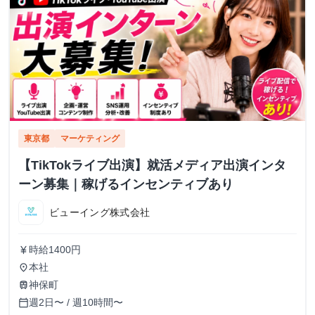
東京都
マーケティング
【TikTokライブ出演】就活メディア出演インタ
ーン募集｜稼げるインセンティブあり
ビューイング株式会社
時給1400円
currency_yen
本社
place
神保町
train
週2日〜 / 週10時間〜
calendar_today