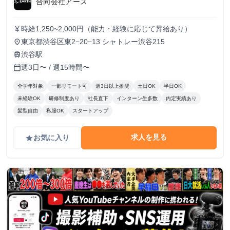
合同会社アース
時給1,250~2,000円（能力・経験に応じて昇給あり）
currency_yen
東京都渋谷区東2−20−13 シャトレー渋谷215
place
渋谷駅
train
週3日〜 / 週15時間〜
calendar_today
全学年対象
一部リモート可
週3日以上推奨
土日OK
半日OK
未経験OK
研修制度あり
社長直下
インターン生多数
内定実績あり
髪型自由
私服OK
スタートアップ
求人を見る
お気に入り
grade