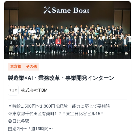
東京都
その他
製造業×AI・業務改革・事業開発インターン
株式会社TBM
時給1,500円〜1,800円※経験・能力に応じて要相談
currency_yen
東京都千代田区有楽町1-2-2 東宝日比谷ビル15F
place
日比谷駅
train
週2日〜 / 週16時間〜
calendar_today