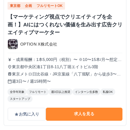
東京都
企画
フルリモートOK
【マーケティング視点でクリエイティブを企
画！】AIにはつくれない価値を生み出す広告クリ
エイティブマーケター
OPTION X株式会社
・成果報酬：1本5,000円（税別）〜 ※10〜15本/月〜想定
currency_yen
※経験、実績、能力等によって変動 ※トライアル期間の場
東京都中央区湊1丁目8-11八丁堀エイトビル3階
place
合変動あり
東京メトロ日比谷線・JR京葉線「八丁堀駅」から徒歩3〜6
train
分
週3日〜 / 週15時間〜
calendar_today
全学年対象
フルリモート
週3日以上推奨
インターン生多数
私服OK
スタートアップ
求人を見る
お気に入り
grade