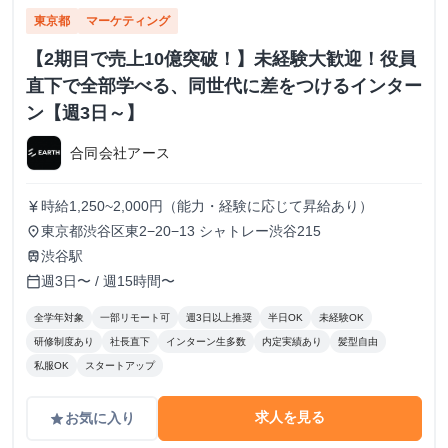
東京都
マーケティング
【2期目で売上10億突破！】未経験大歓迎！役員
直下で全部学べる、同世代に差をつけるインター
ン【週3日～】
合同会社アース
時給1,250~2,000円（能力・経験に応じて昇給あり）
currency_yen
東京都渋谷区東2−20−13 シャトレー渋谷215
place
渋谷駅
train
週3日〜 / 週15時間〜
calendar_today
全学年対象
一部リモート可
週3日以上推奨
半日OK
未経験OK
研修制度あり
社長直下
インターン生多数
内定実績あり
髪型自由
私服OK
スタートアップ
求人を見る
お気に入り
grade