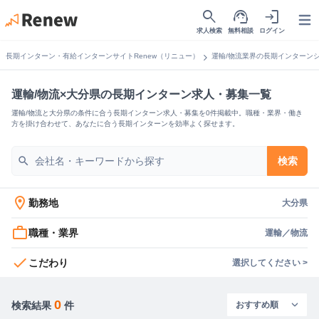
search
support_agent
login
Open
求人検索
無料相談
ログイン
chevron_right
長期インターン・有給インターンサイトRenew（リニュー）
運輸/物流業界の長期インターン
運輸/物流×大分県の長期インターン求人・募集一覧
運輸/物流と大分県の条件に合う長期インターン求人・募集を0件掲載中。職種・業界・働き
方を掛け合わせて、あなたに合う長期インターンを効率よく探せます。
search
検索
location_on
勤務地
大分県
work_outline
職種・業界
運輸／物流
check
こだわり
選択してください >
0
検索結果
件