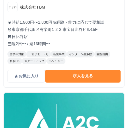
株式会社TBM
時給1,500円〜1,800円※経験・能力に応じて要相談
currency_yen
東京都千代田区有楽町1-2-2 東宝日比谷ビル15F
place
日比谷駅
train
週2日〜 / 週16時間〜
calendar_today
全学年対象
一部リモート可
新規事業
インターン生多数
髪型自由
私服OK
スタートアップ
ベンチャー
求人を見る
お気に入り
grade