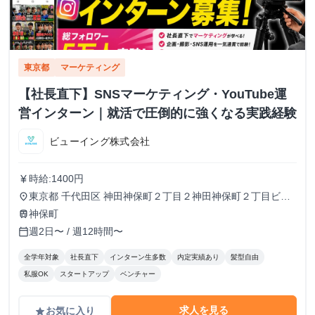
東京都
マーケティング
【社長直下】SNSマーケティング・YouTube運
営インターン｜就活で圧倒的に強くなる実践経験
ビューイング株式会社
時給:1400円
currency_yen
東京都 千代田区 神田神保町２丁目２神田神保町２丁目ビル
place
５０２号室
神保町
train
週2日〜 / 週12時間〜
calendar_today
全学年対象
社長直下
インターン生多数
内定実績あり
髪型自由
私服OK
スタートアップ
ベンチャー
求人を見る
お気に入り
grade