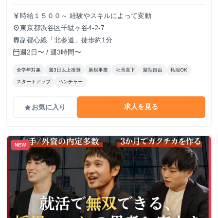
時給１５００～ 経験やスキルによって変動
currency_yen
東京都渋谷区千駄ヶ谷4-2-7
place
副都心線「北参道」徒歩約1分
train
週2日〜 / 週3時間〜
calendar_today
全学年対象
週3日以上推奨
新規事業
社長直下
髪型自由
私服OK
スタートアップ
ベンチャー
求人を見る
お気に入り
grade
NEW