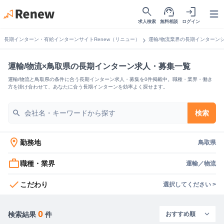
search
support_agent
login
Open
求人検索
無料相談
ログイン
chevron_right
長期インターン・有給インターンサイトRenew（リニュー）
運輸/物流業界の長期インターン
運輸/物流×鳥取県の長期インターン求人・募集一覧
運輸/物流と鳥取県の条件に合う長期インターン求人・募集を0件掲載中。職種・業界・働き
方を掛け合わせて、あなたに合う長期インターンを効率よく探せます。
search
検索
location_on
勤務地
鳥取県
work_outline
職種・業界
運輸／物流
check
こだわり
選択してください >
0
検索結果
件