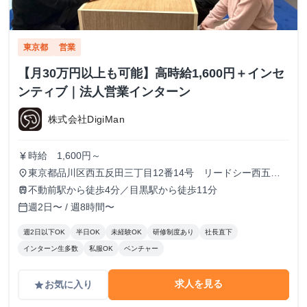
東京都
営業
【月30万円以上も可能】高時給1,600円＋インセ
ンティブ｜法人営業インターン
株式会社DigiMan
時給 1,600円～
currency_yen
東京都品川区西五反田三丁目12番14号 リードシー西五反
place
田ビル7-8階（受付8階）
不動前駅から徒歩4分／目黒駅から徒歩11分
train
週2日〜 / 週8時間〜
calendar_today
週2日以下OK
半日OK
未経験OK
研修制度あり
社長直下
インターン生多数
私服OK
ベンチャー
求人を見る
お気に入り
grade