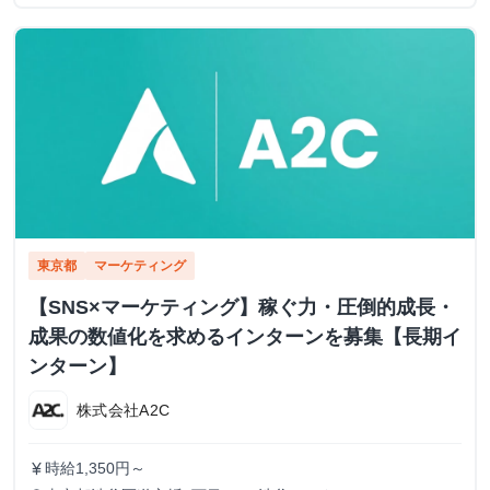
東京都
マーケティング
【SNS×マーケティング】稼ぐ力・圧倒的成長・
成果の数値化を求めるインターンを募集【長期イ
ンターン】
株式会社A2C
時給1,350円～
currency_yen