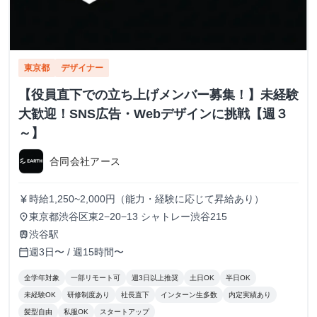
東京都
デザイナー
【役員直下での立ち上げメンバー募集！】未経験
大歓迎！SNS広告・Webデザインに挑戦【週３
～】
合同会社アース
時給1,250~2,000円（能力・経験に応じて昇給あり）
currency_yen
東京都渋谷区東2−20−13 シャトレー渋谷215
place
渋谷駅
train
週3日〜 / 週15時間〜
calendar_today
全学年対象
一部リモート可
週3日以上推奨
土日OK
半日OK
未経験OK
研修制度あり
社長直下
インターン生多数
内定実績あり
髪型自由
私服OK
スタートアップ