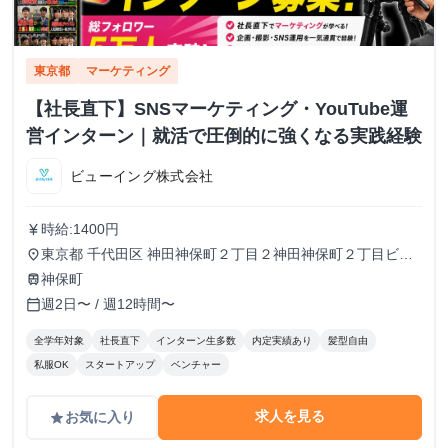
東京都
マーケティング
【社長直下】SNSマーケティング・YouTube運
営インターン｜就活で圧倒的に強くなる実践経験
ビューイング株式会社
時給:1400円
currency_yen
東京都 千代田区 神田神保町２丁目２神田神保町２丁目ビル
place
５０２号室
神保町
train
週2日〜 / 週12時間〜
calendar_today
全学年対象
社長直下
インターン生多数
内定実績あり
髪型自由
私服OK
スタートアップ
ベンチャー
求人を見る
お気に入り
grade