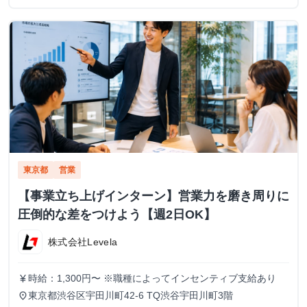
東京都
営業
【事業立ち上げインターン】営業力を磨き周りに
圧倒的な差をつけよう【週2日OK】
株式会社Levela
時給：1,300円〜 ※職種によってインセンティブ支給あり
currency_yen
東京都渋谷区宇田川町42-6 TQ渋谷宇田川町3階
place