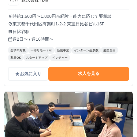
時給1,500円〜1,800円※経験・能力に応じて要相談
currency_yen
東京都千代田区有楽町1-2-2 東宝日比谷ビル15F
place
日比谷駅
train
週2日〜 / 週16時間〜
calendar_today
全学年対象
一部リモート可
新規事業
インターン生多数
髪型自由
私服OK
スタートアップ
ベンチャー
求人を見る
お気に入り
grade