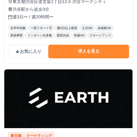
東京都渋谷区道玄坂1丁目12-5 渋谷マークシティ
place
渋谷駅から徒歩3分
train
週3日〜 / 週20時間〜
calendar_today
全学年対象
一部リモート可
週3日以上推奨
土日OK
未経験OK
新規事業
インターン生多数
髪型自由
私服OK
スタートアップ
求人を見る
お気に入り
grade
東京都
マーケティング