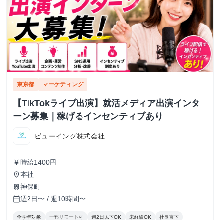
東京都
マーケティング
【TikTokライブ出演】就活メディア出演インタ
ーン募集｜稼げるインセンティブあり
ビューイング株式会社
時給1400円
currency_yen
本社
place
神保町
train
週2日〜 / 週10時間〜
calendar_today
全学年対象
一部リモート可
週2日以下OK
未経験OK
社長直下