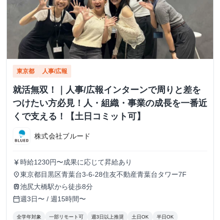
東京都
人事/広報
就活無双！｜人事/広報インターンで周りと差を
つけたい方必見！人・組織・事業の成長を一番近
くで支える！【土日コミット可】
株式会社ブルード
時給1230円〜成果に応じて昇給あり
currency_yen
東京都目黒区青葉台3-6-28住友不動産青葉台タワー7F
place
池尻大橋駅から徒歩8分
train
週3日〜 / 週15時間〜
calendar_today
全学年対象
一部リモート可
週3日以上推奨
土日OK
半日OK