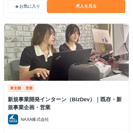
求人を見る
お気に入り
grade
東京都
営業
新規事業開発インターン（BizDev）｜既存・新
規事業企画・営業
NAXA株式会社