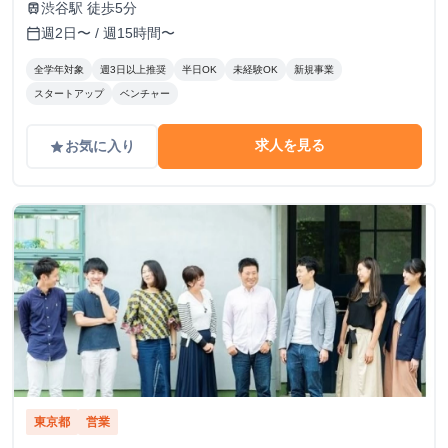
渋谷駅 徒歩5分
train
週2日〜 / 週15時間〜
calendar_today
全学年対象
週3日以上推奨
半日OK
未経験OK
新規事業
スタートアップ
ベンチャー
求人を見る
お気に入り
grade
東京都
営業