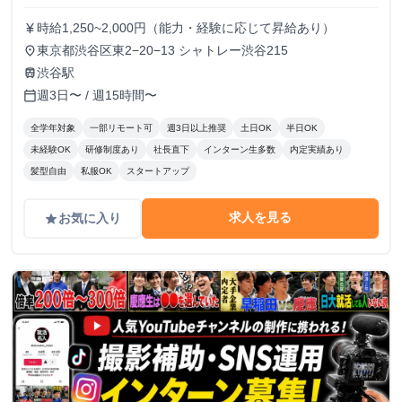
時給1,250~2,000円（能力・経験に応じて昇給あり）
currency_yen
東京都渋谷区東2−20−13 シャトレー渋谷215
place
渋谷駅
train
週3日〜 / 週15時間〜
calendar_today
全学年対象
一部リモート可
週3日以上推奨
土日OK
半日OK
未経験OK
研修制度あり
社長直下
インターン生多数
内定実績あり
髪型自由
私服OK
スタートアップ
求人を見る
お気に入り
grade