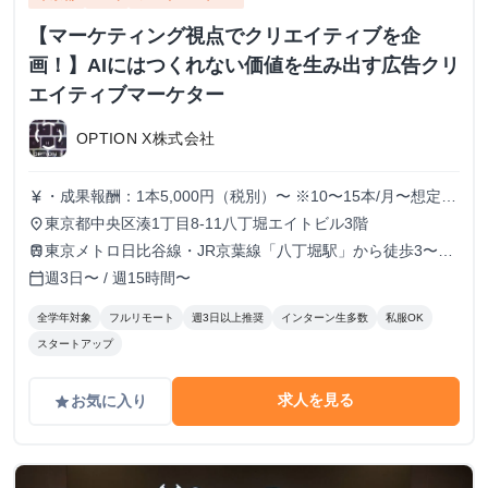
【マーケティング視点でクリエイティブを企
画！】AIにはつくれない価値を生み出す広告クリ
エイティブマーケター
OPTION X株式会社
・成果報酬：1本5,000円（税別）〜 ※10〜15本/月〜想定
currency_yen
※経験、実績、能力等によって変動 ※トライアル期間の場
東京都中央区湊1丁目8-11八丁堀エイトビル3階
place
合変動あり
東京メトロ日比谷線・JR京葉線「八丁堀駅」から徒歩3〜6
train
分
週3日〜 / 週15時間〜
calendar_today
全学年対象
フルリモート
週3日以上推奨
インターン生多数
私服OK
スタートアップ
求人を見る
お気に入り
grade