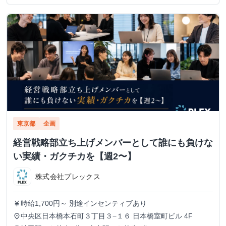
東京都
企画
経営戦略部立ち上げメンバーとして誰にも負けな
い実績・ガクチカを【週2〜】
株式会社プレックス
時給1,700円～ 別途インセンティブあり
currency_yen
中央区日本橋本石町３丁目３−１６ 日本橋室町ビル 4F
place