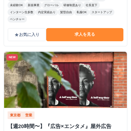
未経験OK
新規事業
グローバル
研修制度あり
社長直下
インターン生多数
内定実績あり
髪型自由
私服OK
スタートアップ
ベンチャー
求人を見る
お気に入り
grade
NEW
東京都
営業
【週20時間〜】『広告×エンタメ』屋外広告