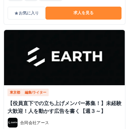
求人を見る
お気に入り
grade
東京都
編集/ライター
【役員直下での立ち上げメンバー募集！】未経験
大歓迎！人を動かす広告を書く【週３～】
合同会社アース