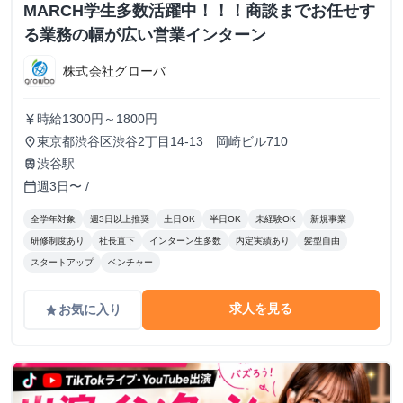
MARCH学生多数活躍中！！！商談までお任せす
る業務の幅が広い営業インターン
株式会社グローバ
時給1300円～1800円
currency_yen
東京都渋谷区渋谷2丁目14-13 岡崎ビル710
place
渋谷駅
train
週3日〜 /
calendar_today
全学年対象
週3日以上推奨
土日OK
半日OK
未経験OK
新規事業
研修制度あり
社長直下
インターン生多数
内定実績あり
髪型自由
スタートアップ
ベンチャー
求人を見る
お気に入り
grade