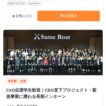
スタートアップ
ベンチャー
求人を見る
お気に入り
grade
東京都
企画
CxO志望学生歓迎｜CEO直下プロジェクト・新
規事業に携わる長期インターン
株式会社TBM