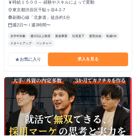
時給１５００～ 経験やスキルによって変動
currency_yen
東京都渋谷区千駄ヶ谷4-2-7
place
副都心線「北参道」徒歩約1分
train
週2日〜 / 週3時間〜
calendar_today
全学年対象
週3日以上推奨
新規事業
社長直下
髪型自由
私服OK
スタートアップ
ベンチャー
求人を見る
お気に入り
grade