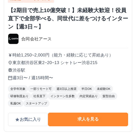
【2期目で売上10億突破！】未経験大歓迎！役員
直下で全部学べる、同世代に差をつけるインター
ン【週3日～】
合同会社アース
時給1,250~2,000円（能力・経験に応じて昇給あり）
currency_yen
東京都渋谷区東2−20−13 シャトレー渋谷215
place
渋谷駅
train
週3日〜 / 週15時間〜
calendar_today
全学年対象
一部リモート可
週3日以上推奨
半日OK
未経験OK
研修制度あり
社長直下
インターン生多数
内定実績あり
髪型自由
私服OK
スタートアップ
求人を見る
お気に入り
grade