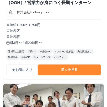
（OOH）/ 営業力が身につく長期インターン
株式会社halfwaytheir
時給1,250〜1,750円
currency_yen
渋谷区
place
渋谷駅
train
週3日〜 / 週20時間〜
calendar_today
週3日以上推奨
半日OK
未経験OK
インターン生多数
内定実績あり
髪型自由
私服OK
スタートアップ
ベンチャー
求人を見る
お気に入り
grade