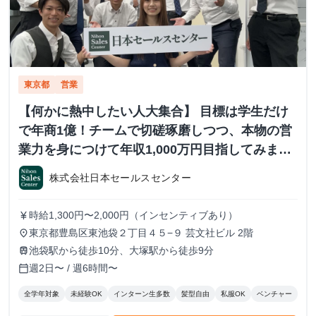
東京都
営業
【何かに熱中したい人大集合】 目標は学生だけ
で年商1億！チームで切磋琢磨しつつ、本物の営
業力を身につけて年収1,000万円目指してみませ
んか？ ※当社直結内定あり #学歴不問 #未経験可
株式会社日本セールスセンター
#1.2年生可
時給1,300円〜2,000円（インセンティブあり）
currency_yen
東京都豊島区東池袋２丁目４５−９ 芸文社ビル 2階
place
池袋駅から徒歩10分、大塚駅から徒歩9分
train
週2日〜 / 週6時間〜
calendar_today
全学年対象
未経験OK
インターン生多数
髪型自由
私服OK
ベンチャー