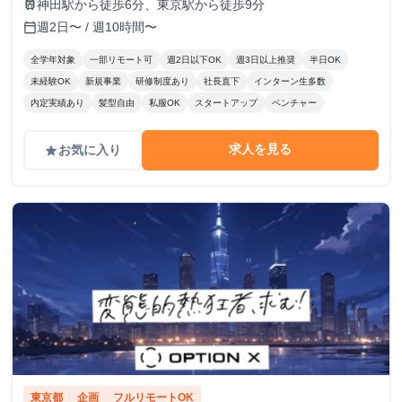
神田駅から徒歩6分、東京駅から徒歩9分
train
週2日〜 / 週10時間〜
calendar_today
全学年対象
一部リモート可
週2日以下OK
週3日以上推奨
半日OK
未経験OK
新規事業
研修制度あり
社長直下
インターン生多数
内定実績あり
髪型自由
私服OK
スタートアップ
ベンチャー
求人を見る
お気に入り
grade
東京都
企画
フルリモートOK