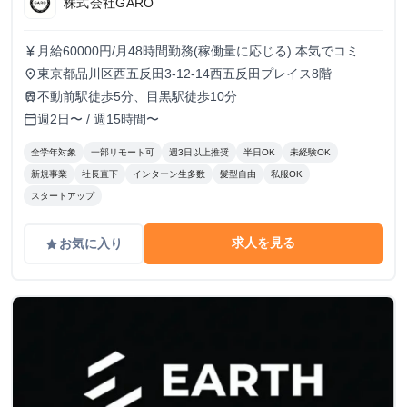
株式会社GARO
月給60000円/月48時間勤務(稼働量に応じる) 本気でコミッ
currency_yen
トすれば、学生でも圧倒的な実績と報酬を得られる環境で
東京都品川区西五反田3-12-14西五反田プレイス8階
place
す！
不動前駅徒歩5分、目黒駅徒歩10分
train
週2日〜 / 週15時間〜
calendar_today
全学年対象
一部リモート可
週3日以上推奨
半日OK
未経験OK
新規事業
社長直下
インターン生多数
髪型自由
私服OK
スタートアップ
求人を見る
お気に入り
grade