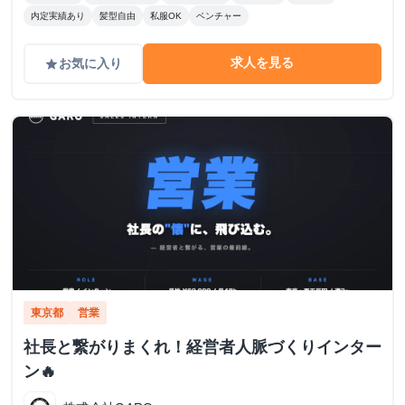
内定実績あり
髪型自由
私服OK
ベンチャー
求人を見る
お気に入り
grade
東京都
営業
社長と繋がりまくれ！経営者人脈づくりインター
ン🔥