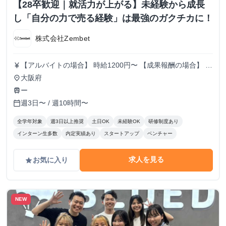
【28卒歓迎｜就活力が上がる】未経験から成長
し「自分の力で売る経験」は最強のガクチカに！
株式会社Zembet
【アルバイトの場合】 時給1200円〜 【成果報酬の場合】 ✔︎
currency_yen
1件成約あたり3万円 ✔︎ 最大4万円まで単価アップ 業界でも
大阪府
place
トップクラスの水準です。 例えば、 月5件 → 15万円 月10
ー
train
件 → 30万円 月15件 → 45万円 学生のうちに、 “自分の実力
週3日〜 / 週10時間〜
calendar_today
で月30〜50万円を作る”経験ができます。
全学年対象
週3日以上推奨
土日OK
未経験OK
研修制度あり
インターン生多数
内定実績あり
スタートアップ
ベンチャー
求人を見る
お気に入り
grade
NEW