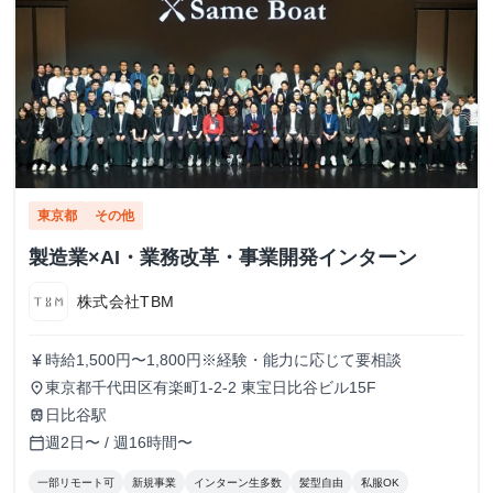
東京都
その他
製造業×AI・業務改革・事業開発インターン
株式会社TBM
時給1,500円〜1,800円※経験・能力に応じて要相談
currency_yen
東京都千代田区有楽町1-2-2 東宝日比谷ビル15F
place
日比谷駅
train
週2日〜 / 週16時間〜
calendar_today
一部リモート可
新規事業
インターン生多数
髪型自由
私服OK