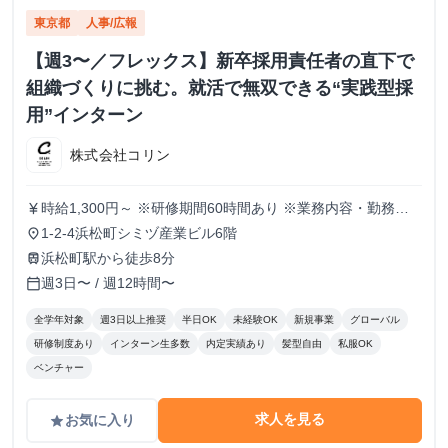
東京都
人事/広報
【週3〜／フレックス】新卒採用責任者の直下で
組織づくりに挑む。就活で無双できる“実践型採
用”インターン
株式会社コリン
時給1,300円～ ※研修期間60時間あり ※業務内容・勤務状
currency_yen
況により決定
1-2-4浜松町シミヅ産業ビル6階
place
浜松町駅から徒歩8分
train
週3日〜 / 週12時間〜
calendar_today
全学年対象
週3日以上推奨
半日OK
未経験OK
新規事業
グローバル
研修制度あり
インターン生多数
内定実績あり
髪型自由
私服OK
ベンチャー
求人を見る
お気に入り
grade