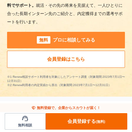
料でサポート。
就活・その先の将来を見据えて、一人ひとりに
合った長期インターン先のご紹介と、内定獲得までの選考サポ
ートを行います。
無料
プロに相談してみる
会員登録はこちら
※1 Renew相談サポート利用者を対象にしたアンケート調査（対象期間:2023年7月1日〜
12月31日）
※2 Renew利用者の内定実績から算出（対象期間:2023年7月1日〜12月31日）
handshake
無料登録で、企業からスカウトが届く！
support_agent
他の条件から長期インターンを探す
会員登録する
(無料)
無料相談