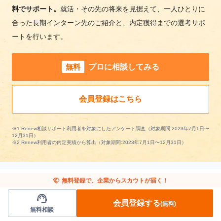
料でサポート。
就活・その先の将来を見据えて、一人ひとりに
合った長期インターン先のご紹介と、内定獲得までの選考サポ
ートを行います。
無料
プロに相談してみる
会員登録はこちら
※1 Renew相談サポート利用者を対象にしたアンケート調査（対象期間:2023年7月1日〜
12月31日）
※2 Renew利用者の内定実績から算出（対象期間:2023年7月1日〜12月31日）
handshake
無料登録で、企業からスカウトが届く！
support_agent
他の条件から長期インターンを探す
会員登録する
(無料)
無料相談