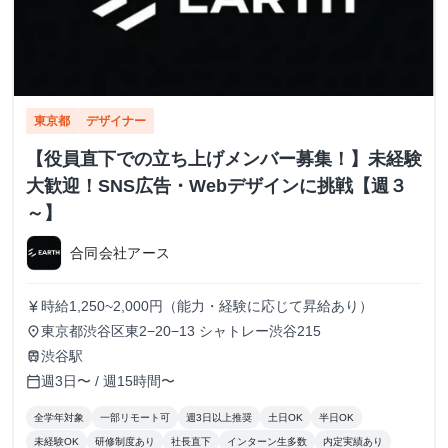
東京都
デザイナー
【役員直下での立ち上げメンバー募集！】未経験
大歓迎！SNS広告・Webデザインに挑戦【週３
～】
合同会社アース
時給1,250~2,000円（能力・経験に応じて昇給あり）
currency_yen
東京都渋谷区東2−20−13 シャトレー渋谷215
place
渋谷駅
train
週3日〜 / 週15時間〜
calendar_today
全学年対象
一部リモート可
週3日以上推奨
土日OK
半日OK
未経験OK
研修制度あり
社長直下
インターン生多数
内定実績あり