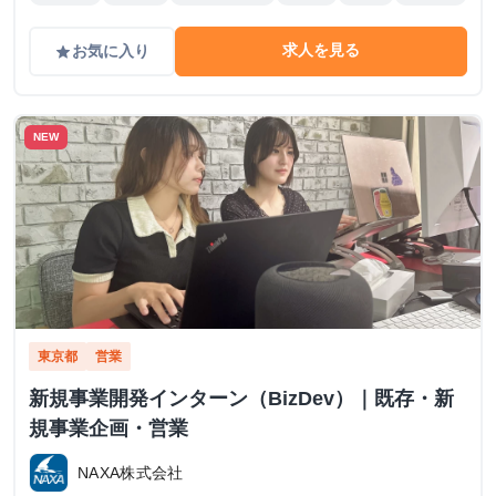
求人を見る
お気に入り
grade
NEW
東京都
営業
新規事業開発インターン（BizDev）｜既存・新
規事業企画・営業
NAXA株式会社