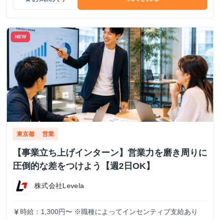
NEW
東京都
営業
【事業立ち上げインターン】営業力を磨き周りに
圧倒的な差をつけよう【週2日OK】
株式会社Levela
時給：1,300円〜 ※職種によってインセンティブ支給あり
currency_yen