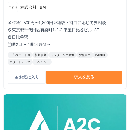
株式会社TBM
時給1,500円〜1,800円※経験・能力に応じて要相談
currency_yen
東京都千代田区有楽町1-2-2 東宝日比谷ビル15F
place
日比谷駅
train
週2日〜 / 週16時間〜
calendar_today
一部リモート可
新規事業
インターン生多数
髪型自由
私服OK
スタートアップ
ベンチャー
求人を見る
お気に入り
grade