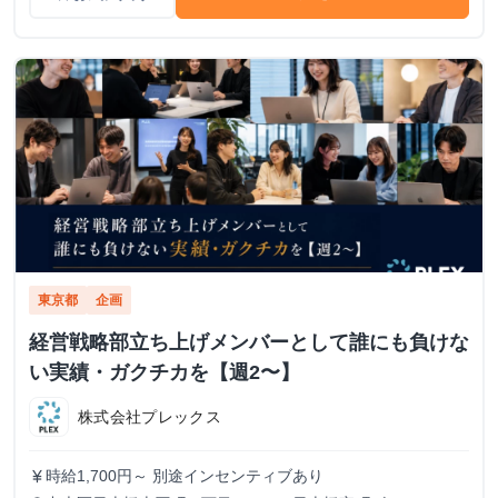
東京都
企画
経営戦略部立ち上げメンバーとして誰にも負けな
い実績・ガクチカを【週2〜】
株式会社プレックス
時給1,700円～ 別途インセンティブあり
currency_yen