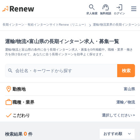
search
support_agent
login
Open
求人検索
無料相談
ログイン
chevron_right
長期インターン・有給インターンサイトRenew（リニュー）
運輸/物流業界の長期インターン
運輸/物流×富山県の長期インターン求人・募集一覧
運輸/物流と富山県の条件に合う長期インターン求人・募集を0件掲載中。職種・業界・働き
方を掛け合わせて、あなたに合う長期インターンを効率よく探せます。
search
検索
location_on
勤務地
富山県
work_outline
職種・業界
運輸／物流
check
こだわり
選択してください >
0
検索結果
件