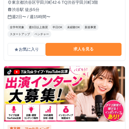
東京都渋谷区宇田川町42-6 TQ渋谷宇田川町3階
place
渋谷駅 徒歩5分
train
週2日〜 / 週15時間〜
calendar_today
全学年対象
週3日以上推奨
半日OK
未経験OK
新規事業
スタートアップ
ベンチャー
求人を見る
お気に入り
grade
東京都
マーケティング