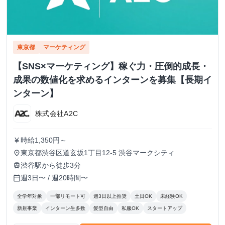
東京都
マーケティング
【SNS×マーケティング】稼ぐ力・圧倒的成長・
成果の数値化を求めるインターンを募集【長期イ
ンターン】
株式会社A2C
時給1,350円～
currency_yen
東京都渋谷区道玄坂1丁目12-5 渋谷マークシティ
place
渋谷駅から徒歩3分
train
週3日〜 / 週20時間〜
calendar_today
全学年対象
一部リモート可
週3日以上推奨
土日OK
未経験OK
新規事業
インターン生多数
髪型自由
私服OK
スタートアップ