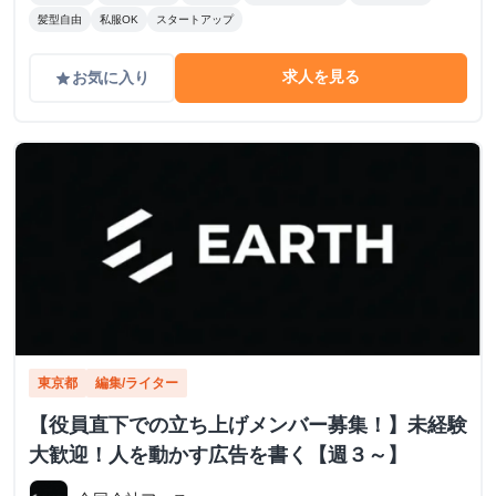
髪型自由
私服OK
スタートアップ
求人を見る
お気に入り
grade
東京都
編集/ライター
【役員直下での立ち上げメンバー募集！】未経験
大歓迎！人を動かす広告を書く【週３～】