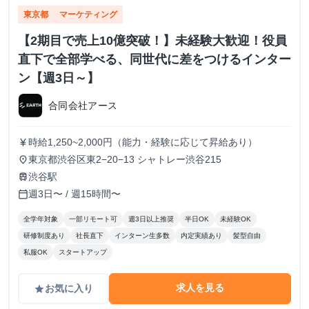
東京都
マーケティング
【2期目で売上10億突破！】未経験大歓迎！役員
直下で全部学べる、同世代に差をつけるインター
ン【週3日～】
合同会社アース
時給1,250~2,000円（能力・経験に応じて昇給あり）
currency_yen
東京都渋谷区東2−20−13 シャトレー渋谷215
place
渋谷駅
train
週3日〜 / 週15時間〜
calendar_today
全学年対象
一部リモート可
週3日以上推奨
半日OK
未経験OK
研修制度あり
社長直下
インターン生多数
内定実績あり
髪型自由
私服OK
スタートアップ
求人を見る
お気に入り
grade