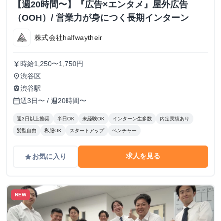
【週20時間〜】『広告×エンタメ』屋外広告
（OOH）/ 営業力が身につく長期インターン
株式会社halfwaytheir
時給1,250〜1,750円
currency_yen
渋谷区
place
渋谷駅
train
週3日〜 / 週20時間〜
calendar_today
週3日以上推奨
半日OK
未経験OK
インターン生多数
内定実績あり
髪型自由
私服OK
スタートアップ
ベンチャー
求人を見る
お気に入り
grade
NEW