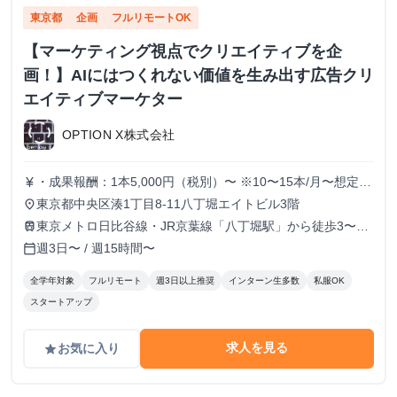
東京都
企画
フルリモートOK
【マーケティング視点でクリエイティブを企
画！】AIにはつくれない価値を生み出す広告クリ
エイティブマーケター
OPTION X株式会社
・成果報酬：1本5,000円（税別）〜 ※10〜15本/月〜想定
currency_yen
※経験、実績、能力等によって変動 ※トライアル期間の場
東京都中央区湊1丁目8-11八丁堀エイトビル3階
place
合変動あり
東京メトロ日比谷線・JR京葉線「八丁堀駅」から徒歩3〜6
train
分
週3日〜 / 週15時間〜
calendar_today
全学年対象
フルリモート
週3日以上推奨
インターン生多数
私服OK
スタートアップ
求人を見る
お気に入り
grade