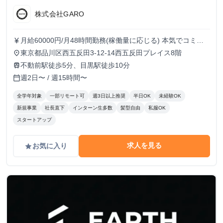
株式会社GARO
月給60000円/月48時間勤務(稼働量に応じる) 本気でコミッ
currency_yen
トすれば、学生でも圧倒的な実績と報酬を得られる環境で
東京都品川区西五反田3-12-14西五反田プレイス8階
place
す！
不動前駅徒歩5分、目黒駅徒歩10分
train
週2日〜 / 週15時間〜
calendar_today
全学年対象
一部リモート可
週3日以上推奨
半日OK
未経験OK
新規事業
社長直下
インターン生多数
髪型自由
私服OK
スタートアップ
求人を見る
お気に入り
grade