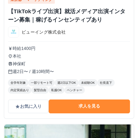
【TikTokライブ出演】就活メディア出演インタ
ーン募集｜稼げるインセンティブあり
ビューイング株式会社
時給1400円
currency_yen
本社
place
神保町
train
週2日〜 / 週10時間〜
calendar_today
全学年対象
一部リモート可
週2日以下OK
未経験OK
社長直下
内定実績あり
髪型自由
私服OK
ベンチャー
求人を見る
お気に入り
grade