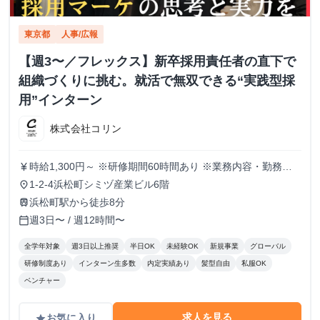
東京都
人事/広報
【週3〜／フレックス】新卒採用責任者の直下で
組織づくりに挑む。就活で無双できる“実践型採
用”インターン
株式会社コリン
時給1,300円～ ※研修期間60時間あり ※業務内容・勤務状
currency_yen
況により決定
1-2-4浜松町シミヅ産業ビル6階
place
浜松町駅から徒歩8分
train
週3日〜 / 週12時間〜
calendar_today
全学年対象
週3日以上推奨
半日OK
未経験OK
新規事業
グローバル
研修制度あり
インターン生多数
内定実績あり
髪型自由
私服OK
ベンチャー
求人を見る
お気に入り
grade