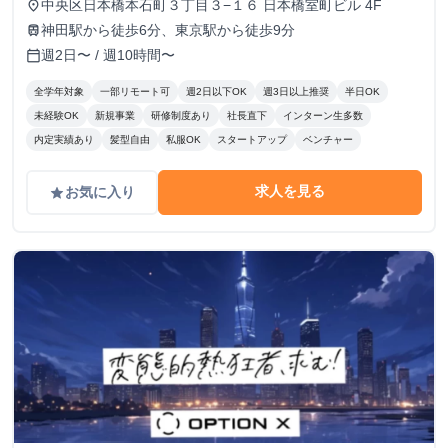
中央区日本橋本石町３丁目３−１６ 日本橋室町ビル 4F
place
神田駅から徒歩6分、東京駅から徒歩9分
train
週2日〜 / 週10時間〜
calendar_today
全学年対象
一部リモート可
週2日以下OK
週3日以上推奨
半日OK
未経験OK
新規事業
研修制度あり
社長直下
インターン生多数
内定実績あり
髪型自由
私服OK
スタートアップ
ベンチャー
求人を見る
お気に入り
grade