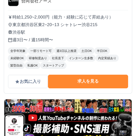
合同会社アース
時給1,250~2,000円（能力・経験に応じて昇給あり）
currency_yen
東京都渋谷区東2−20−13 シャトレー渋谷215
place
渋谷駅
train
週3日〜 / 週15時間〜
calendar_today
全学年対象
一部リモート可
週3日以上推奨
土日OK
半日OK
未経験OK
研修制度あり
社長直下
インターン生多数
内定実績あり
髪型自由
私服OK
スタートアップ
求人を見る
お気に入り
grade