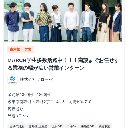
東京都
営業
MARCH学生多数活躍中！！！商談までお任せす
る業務の幅が広い営業インターン
株式会社グローバ
時給1300円～1800円
currency_yen
東京都渋谷区渋谷2丁目14-13 岡崎ビル710
place
渋谷駅
train
週3日〜 /
calendar_today
全学年対象
週3日以上推奨
土日OK
半日OK
未経験OK
新規事業