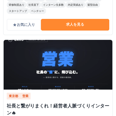
研修制度あり
社長直下
インターン生多数
内定実績あり
髪型自由
スタートアップ
ベンチャー
求人を見る
お気に入り
grade
東京都
営業
社長と繋がりまくれ！経営者人脈づくりインター
ン🔥