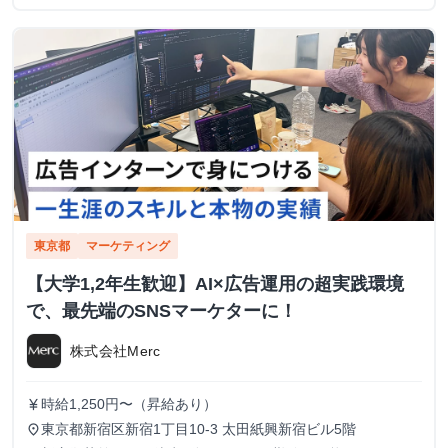
東京都
マーケティング
【大学1,2年生歓迎】AI×広告運用の超実践環境
で、最先端のSNSマーケターに！
株式会社Merc
時給1,250円〜（昇給あり）
currency_yen
東京都新宿区新宿1丁目10-3 太田紙興新宿ビル5階
place