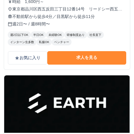
時給 1,600円～
currency_yen
東京都品川区西五反田三丁目12番14号 リードシー西五反
place
田ビル7-8階（受付8階）
不動前駅から徒歩4分／目黒駅から徒歩11分
train
週2日〜 / 週8時間〜
calendar_today
週2日以下OK
半日OK
未経験OK
研修制度あり
社長直下
インターン生多数
私服OK
ベンチャー
求人を見る
お気に入り
grade