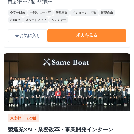
週2日〜 / 週16時間〜
calendar_today
全学年対象
一部リモート可
新規事業
インターン生多数
髪型自由
私服OK
スタートアップ
ベンチャー
求人を見る
お気に入り
grade
東京都
その他
製造業×AI・業務改革・事業開発インターン