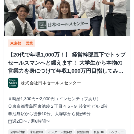
東京都
営業
【20代で年収1,000万！】 経営幹部直下でトップ
セールスマンへと鍛えます！ 大学生から本物の
営業力を身につけて年収1,000万円目指してみま
せんか？ ※当社直結内定あり #学歴不問 #未経験
株式会社日本セールスセンター
可 #1.2年生可 - 株式会社日本セールスセンター
の長期・有給インターンシップ
時給1,300円〜2,000円（インセンティブあり）
currency_yen
東京都豊島区東池袋２丁目４５−９ 芸文社ビル 2階
place
池袋駅から徒歩10分、大塚駅から徒歩9分
train
週2日〜 / 週6時間〜
calendar_today
全学年対象
未経験OK
インターン生多数
髪型自由
私服OK
ベンチャー