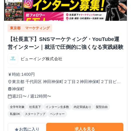
東京都
マーケティング
【社長直下】SNSマーケティング・YouTube運
営インターン｜就活で圧倒的に強くなる実践経験
ビューイング株式会社
時給:1400円
currency_yen
東京都 千代田区 神田神保町２丁目２神田神保町２丁目ビル
place
５０２号室
神保町
train
週2日〜 / 週12時間〜
calendar_today
全学年対象
社長直下
インターン生多数
内定実績あり
髪型自由
私服OK
スタートアップ
ベンチャー
求人を見る
お気に入り
grade