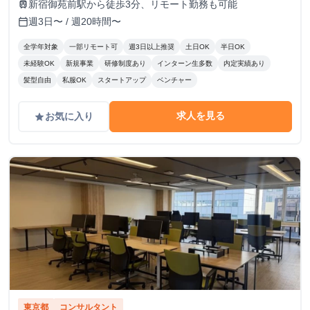
新宿御苑前駅から徒歩3分、リモート勤務も可能
train
週3日〜 / 週20時間〜
calendar_today
全学年対象
一部リモート可
週3日以上推奨
土日OK
半日OK
未経験OK
新規事業
研修制度あり
インターン生多数
内定実績あり
髪型自由
私服OK
スタートアップ
ベンチャー
求人を見る
お気に入り
grade
東京都
コンサルタント