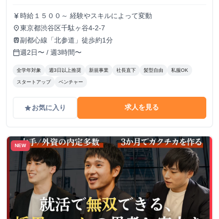
時給１５００～ 経験やスキルによって変動
currency_yen
東京都渋谷区千駄ヶ谷4-2-7
place
副都心線「北参道」徒歩約1分
train
週2日〜 / 週3時間〜
calendar_today
全学年対象
週3日以上推奨
新規事業
社長直下
髪型自由
私服OK
スタートアップ
ベンチャー
求人を見る
お気に入り
grade
NEW