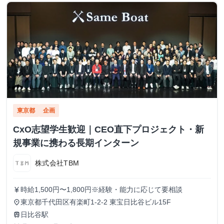
東京都
企画
CxO志望学生歓迎｜CEO直下プロジェクト・新
規事業に携わる長期インターン
株式会社TBM
時給1,500円〜1,800円※経験・能力に応じて要相談
currency_yen
東京都千代田区有楽町1-2-2 東宝日比谷ビル15F
place
日比谷駅
train