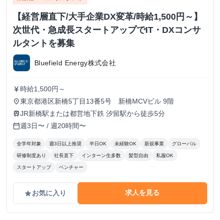
【経営層直下/大手企業DX変革/時給1,500円～】
次世代・急成長スタートアップでIT・DXコンサ
ルタントを募集
Bluefield Energy株式会社
時給1,500円～
currency_yen
東京都港区新橋5丁目13番5号 新橋MCVビル 9階
place
JR新橋駅または都営地下鉄 汐留駅から徒歩5分
train
週3日〜 / 週20時間〜
calendar_today
全学年対象
週3日以上推奨
半日OK
未経験OK
新規事業
グローバル
研修制度あり
社長直下
インターン生多数
髪型自由
私服OK
スタートアップ
ベンチャー
求人を見る
お気に入り
grade