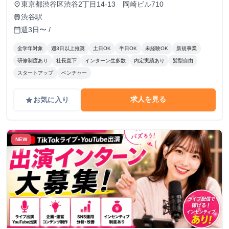
東京都渋谷区渋谷2丁目14-13 岡崎ビル710
place
渋谷駅
train
週3日〜 /
calendar_today
全学年対象
週3日以上推奨
土日OK
半日OK
未経験OK
新規事業
研修制度あり
社長直下
インターン生多数
内定実績あり
髪型自由
スタートアップ
ベンチャー
求人を見る
お気に入り
grade
NEW