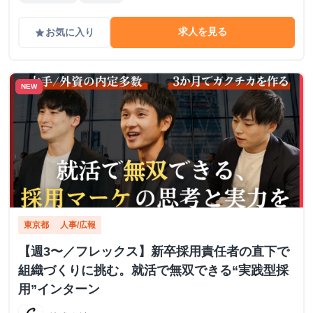
求人を見る
お気に入り
grade
NEW
東京都
人事/広報
【週3〜／フレックス】新卒採用責任者の直下で
組織づくりに挑む。就活で無双できる“実践型採
用”インターン