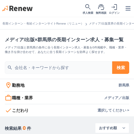
search
support_agent
login
Open
求人検索
無料相談
ログイン
chevron_right
長期インターン・有給インターンサイトRenew（リニュー）
メディア/出版業界の長期インタ
メディア/出版×群馬県の長期インターン求人・募集一覧
メディア/出版と群馬県の条件に合う長期インターン求人・募集を0件掲載中。職種・業界・
働き方を掛け合わせて、あなたに合う長期インターンを効率よく探せます。
search
検索
location_on
勤務地
群馬県
work_outline
職種・業界
メディア／出版
check
こだわり
選択してください >
0
検索結果
件