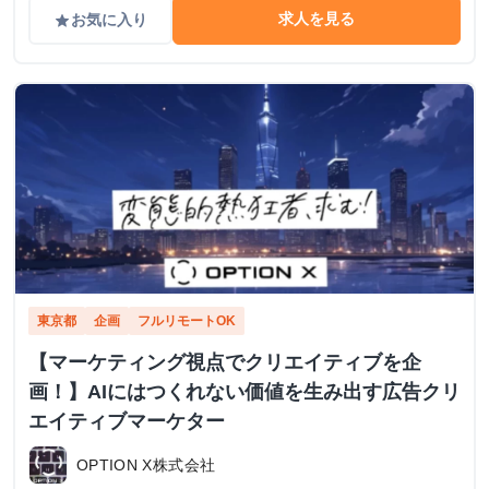
求人を見る
お気に入り
grade
東京都
企画
フルリモートOK
【マーケティング視点でクリエイティブを企
画！】AIにはつくれない価値を生み出す広告クリ
エイティブマーケター
OPTION X株式会社