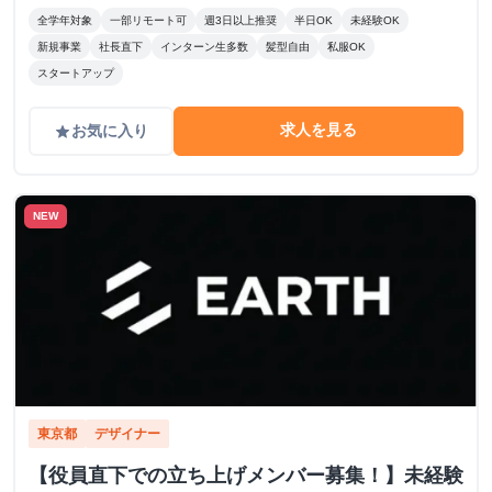
全学年対象
一部リモート可
週3日以上推奨
半日OK
未経験OK
新規事業
社長直下
インターン生多数
髪型自由
私服OK
スタートアップ
求人を見る
お気に入り
grade
NEW
東京都
デザイナー
【役員直下での立ち上げメンバー募集！】未経験