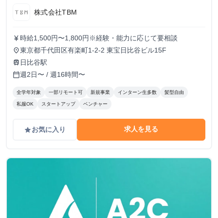
株式会社TBM
時給1,500円〜1,800円※経験・能力に応じて要相談
currency_yen
東京都千代田区有楽町1-2-2 東宝日比谷ビル15F
place
日比谷駅
train
週2日〜 / 週16時間〜
calendar_today
全学年対象
一部リモート可
新規事業
インターン生多数
髪型自由
私服OK
スタートアップ
ベンチャー
求人を見る
お気に入り
grade