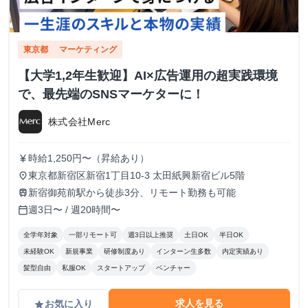
東京都
マーケティング
【大学1,2年生歓迎】AI×広告運用の超実践環境
で、最先端のSNSマーケターに！
株式会社Merc
時給1,250円〜（昇給あり）
currency_yen
東京都新宿区新宿1丁目10-3 太田紙興新宿ビル5階
place
新宿御苑前駅から徒歩3分、リモート勤務も可能
train
週3日〜 / 週20時間〜
calendar_today
全学年対象
一部リモート可
週3日以上推奨
土日OK
半日OK
未経験OK
新規事業
研修制度あり
インターン生多数
内定実績あり
髪型自由
私服OK
スタートアップ
ベンチャー
求人を見る
お気に入り
grade