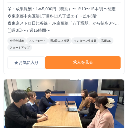
・成果報酬：1本5,000円（税別）〜 ※10〜15本/月〜想定
currency_yen
※経験、実績、能力等によって変動 ※トライアル期間の場
東京都中央区湊1丁目8-11八丁堀エイトビル3階
place
合変動あり
東京メトロ日比谷線・JR京葉線「八丁堀駅」から徒歩3〜6
train
分
週3日〜 / 週15時間〜
calendar_today
全学年対象
フルリモート
週3日以上推奨
インターン生多数
私服OK
スタートアップ
求人を見る
お気に入り
grade