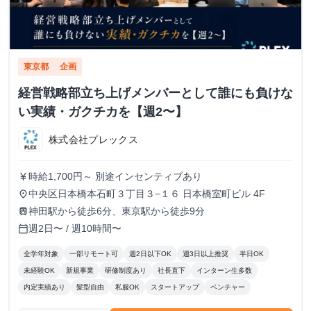
東京都
企画
経営戦略部立ち上げメンバーとして誰にも負けな
い実績・ガクチカを【週2〜】
株式会社プレックス
時給1,700円～ 別途インセンティブあり
currency_yen
中央区日本橋本石町３丁目３−１６ 日本橋室町ビル 4F
place
神田駅から徒歩6分、東京駅から徒歩9分
train
週2日〜 / 週10時間〜
calendar_today
全学年対象
一部リモート可
週2日以下OK
週3日以上推奨
半日OK
未経験OK
新規事業
研修制度あり
社長直下
インターン生多数
内定実績あり
髪型自由
私服OK
スタートアップ
ベンチャー