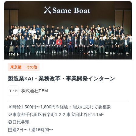
東京都
その他
製造業×AI・業務改革・事業開発インターン
株式会社TBM
時給1,500円〜1,800円※経験・能力に応じて要相談
currency_yen
東京都千代田区有楽町1-2-2 東宝日比谷ビル15F
place
日比谷駅
train
週2日〜 / 週16時間〜
calendar_today