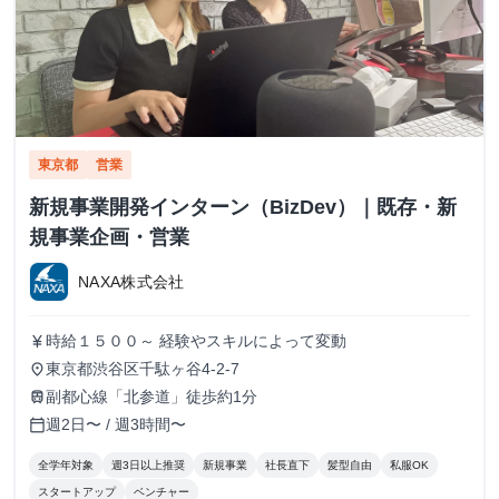
東京都
営業
新規事業開発インターン（BizDev）｜既存・新
規事業企画・営業
NAXA株式会社
時給１５００～ 経験やスキルによって変動
currency_yen
東京都渋谷区千駄ヶ谷4-2-7
place
副都心線「北参道」徒歩約1分
train
週2日〜 / 週3時間〜
calendar_today
全学年対象
週3日以上推奨
新規事業
社長直下
髪型自由
私服OK
スタートアップ
ベンチャー