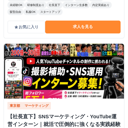
未経験OK
研修制度あり
社長直下
インターン生多数
内定実績あり
髪型自由
私服OK
スタートアップ
求人を見る
お気に入り
grade
東京都
マーケティング
【社長直下】SNSマーケティング・YouTube運
営インターン｜就活で圧倒的に強くなる実践経験