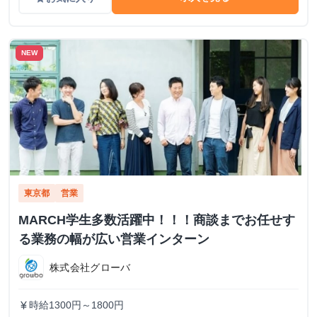
NEW
東京都
営業
MARCH学生多数活躍中！！！商談までお任せす
る業務の幅が広い営業インターン
株式会社グローバ
時給1300円～1800円
currency_yen