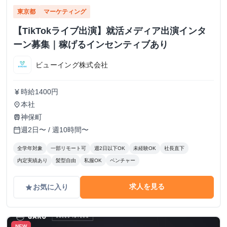
東京都
マーケティング
【TikTokライブ出演】就活メディア出演インタ
ーン募集｜稼げるインセンティブあり
ビューイング株式会社
時給1400円
currency_yen
本社
place
神保町
train
週2日〜 / 週10時間〜
calendar_today
全学年対象
一部リモート可
週2日以下OK
未経験OK
社長直下
内定実績あり
髪型自由
私服OK
ベンチャー
求人を見る
お気に入り
grade
NEW