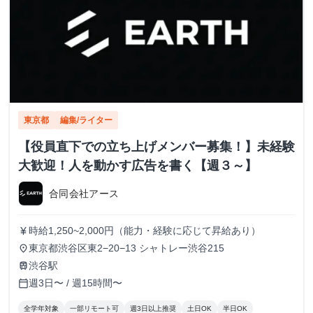
東京都
編集/ライター
【役員直下での立ち上げメンバー募集！】未経験
大歓迎！人を動かす広告を書く【週３～】
合同会社アース
時給1,250~2,000円（能力・経験に応じて昇給あり）
currency_yen
東京都渋谷区東2−20−13 シャトレー渋谷215
place
渋谷駅
train
週3日〜 / 週15時間〜
calendar_today
全学年対象
一部リモート可
週3日以上推奨
土日OK
半日OK