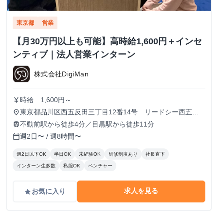
東京都
営業
【月30万円以上も可能】高時給1,600円＋インセ
ンティブ｜法人営業インターン
株式会社DigiMan
時給 1,600円～
currency_yen
東京都品川区西五反田三丁目12番14号 リードシー西五反
place
田ビル7-8階（受付8階）
不動前駅から徒歩4分／目黒駅から徒歩11分
train
週2日〜 / 週8時間〜
calendar_today
週2日以下OK
半日OK
未経験OK
研修制度あり
社長直下
インターン生多数
私服OK
ベンチャー
求人を見る
お気に入り
grade