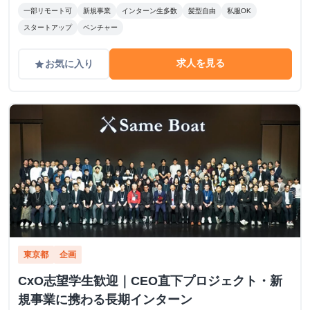
一部リモート可
新規事業
インターン生多数
髪型自由
私服OK
スタートアップ
ベンチャー
求人を見る
お気に入り
grade
東京都
企画
CxO志望学生歓迎｜CEO直下プロジェクト・新
規事業に携わる長期インターン