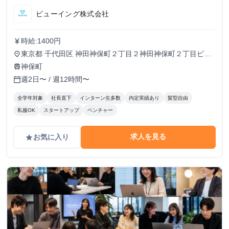
ビューイング株式会社
時給:1400円
currency_yen
東京都 千代田区 神田神保町２丁目２神田神保町２丁目ビル
place
５０２号室
神保町
train
週2日〜 / 週12時間〜
calendar_today
全学年対象
社長直下
インターン生多数
内定実績あり
髪型自由
私服OK
スタートアップ
ベンチャー
求人を見る
お気に入り
grade