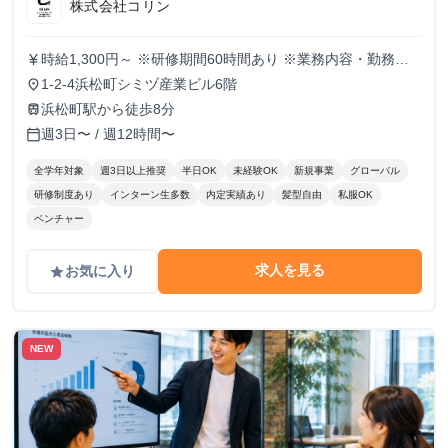
株式会社コリン
時給1,300円～ ※研修期間60時間あり ※業務内容・勤務状
currency_yen
況により決定
1-2-4浜松町シミヅ産業ビル6階
place
浜松町駅から徒歩8分
train
週3日〜 / 週12時間〜
calendar_today
全学年対象
週3日以上推奨
半日OK
未経験OK
新規事業
グローバル
研修制度あり
インターン生多数
内定実績あり
髪型自由
私服OK
ベンチャー
求人を見る
お気に入り
grade
NEW