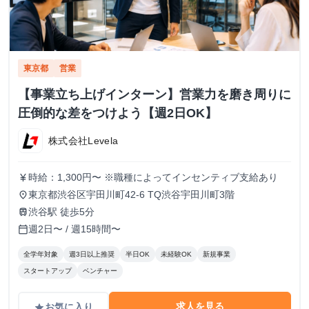
東京都
営業
【事業立ち上げインターン】営業力を磨き周りに
圧倒的な差をつけよう【週2日OK】
株式会社Levela
時給：1,300円〜 ※職種によってインセンティブ支給あり
currency_yen
東京都渋谷区宇田川町42-6 TQ渋谷宇田川町3階
place
渋谷駅 徒歩5分
train
週2日〜 / 週15時間〜
calendar_today
全学年対象
週3日以上推奨
半日OK
未経験OK
新規事業
スタートアップ
ベンチャー
求人を見る
お気に入り
grade