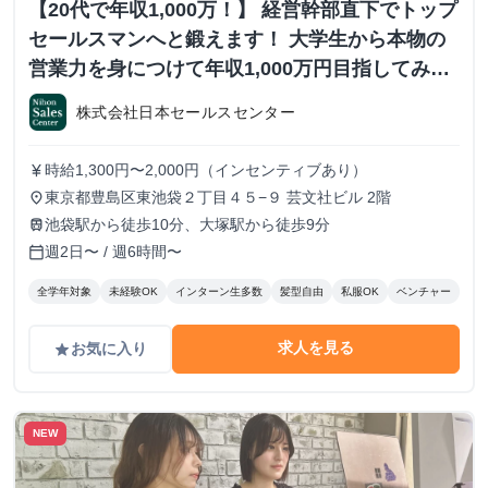
【20代で年収1,000万！】 経営幹部直下でトップ
セールスマンへと鍛えます！ 大学生から本物の
営業力を身につけて年収1,000万円目指してみま
せんか？ ※当社直結内定あり #学歴不問 #未経験
株式会社日本セールスセンター
可 #1.2年生可 - 株式会社日本セールスセンター
の長期・有給インターンシップ
時給1,300円〜2,000円（インセンティブあり）
currency_yen
東京都豊島区東池袋２丁目４５−９ 芸文社ビル 2階
place
池袋駅から徒歩10分、大塚駅から徒歩9分
train
週2日〜 / 週6時間〜
calendar_today
全学年対象
未経験OK
インターン生多数
髪型自由
私服OK
ベンチャー
求人を見る
お気に入り
grade
NEW