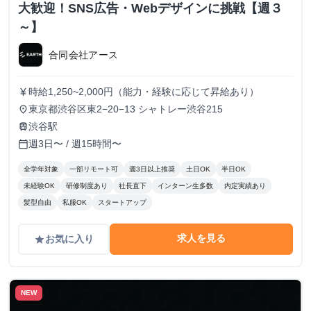
大歓迎！SNS広告・Webデザインに挑戦【週３
～】
合同会社アース
時給1,250~2,000円（能力・経験に応じて昇給あり）
currency_yen
東京都渋谷区東2−20−13 シャトレー渋谷215
place
渋谷駅
train
週3日〜 / 週15時間〜
calendar_today
全学年対象
一部リモート可
週3日以上推奨
土日OK
半日OK
未経験OK
研修制度あり
社長直下
インターン生多数
内定実績あり
髪型自由
私服OK
スタートアップ
求人を見る
お気に入り
grade
NEW