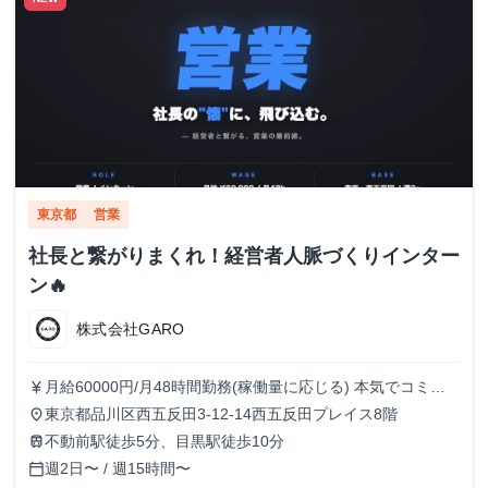
東京都
営業
社長と繋がりまくれ！経営者人脈づくりインター
ン🔥
株式会社GARO
月給60000円/月48時間勤務(稼働量に応じる) 本気でコミッ
currency_yen
トすれば、学生でも圧倒的な実績と報酬を得られる環境で
東京都品川区西五反田3-12-14西五反田プレイス8階
place
す！
不動前駅徒歩5分、目黒駅徒歩10分
train
週2日〜 / 週15時間〜
calendar_today