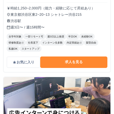
時給1,250~2,000円（能力・経験に応じて昇給あり）
currency_yen
東京都渋谷区東2−20−13 シャトレー渋谷215
place
渋谷駅
train
週3日〜 / 週15時間〜
calendar_today
全学年対象
一部リモート可
週3日以上推奨
半日OK
未経験OK
研修制度あり
社長直下
インターン生多数
内定実績あり
髪型自由
私服OK
スタートアップ
求人を見る
お気に入り
grade