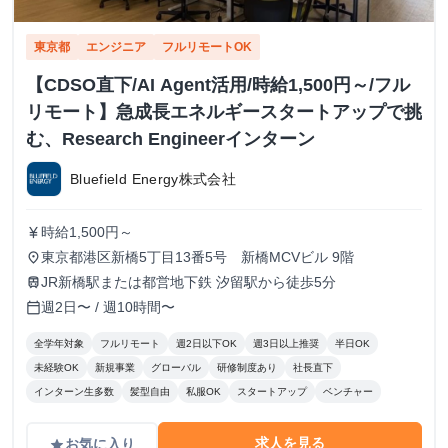
東京都
エンジニア
フルリモートOK
【CDSO直下/AI Agent活用/時給1,500円～/フル
リモート】急成長エネルギースタートアップで挑
む、Research Engineerインターン
Bluefield Energy株式会社
時給1,500円～
currency_yen
東京都港区新橋5丁目13番5号 新橋MCVビル 9階
place
JR新橋駅または都営地下鉄 汐留駅から徒歩5分
train
週2日〜 / 週10時間〜
calendar_today
全学年対象
フルリモート
週2日以下OK
週3日以上推奨
半日OK
未経験OK
新規事業
グローバル
研修制度あり
社長直下
インターン生多数
髪型自由
私服OK
スタートアップ
ベンチャー
求人を見る
お気に入り
grade