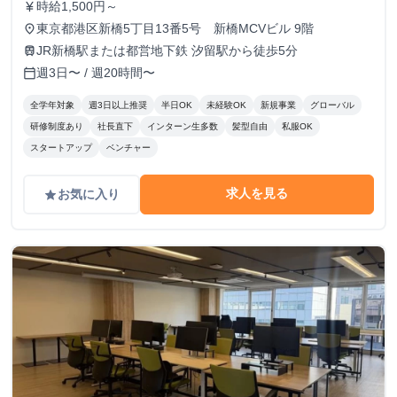
時給1,500円～
currency_yen
東京都港区新橋5丁目13番5号 新橋MCVビル 9階
place
JR新橋駅または都営地下鉄 汐留駅から徒歩5分
train
週3日〜 / 週20時間〜
calendar_today
全学年対象
週3日以上推奨
半日OK
未経験OK
新規事業
グローバル
研修制度あり
社長直下
インターン生多数
髪型自由
私服OK
スタートアップ
ベンチャー
求人を見る
お気に入り
grade