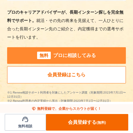
プロのキャリアアドバイザーが、長期インターン探しを完全無
料でサポート。
就活・その先の将来を見据えて、一人ひとりに
合った長期インターン先のご紹介と、内定獲得までの選考サポ
ートを行います。
無料
プロに相談してみる
会員登録はこちら
※1 Renew相談サポート利用者を対象にしたアンケート調査（対象期間:2023年7月1日〜
12月31日）
※2 Renew利用者の内定実績から算出（対象期間:2023年7月1日〜12月31日）
handshake
無料登録で、企業からスカウトが届く！
support_agent
会員登録する
(無料)
無料相談