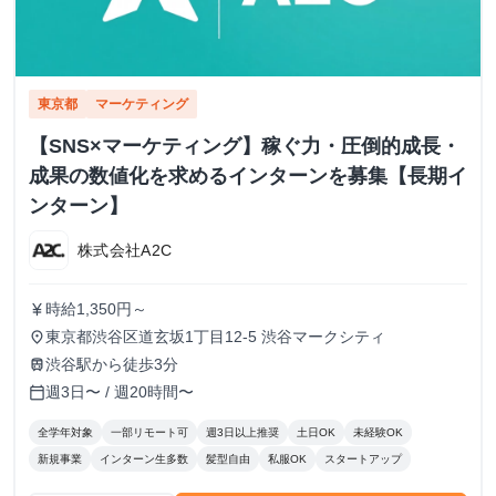
東京都
マーケティング
【SNS×マーケティング】稼ぐ力・圧倒的成長・
成果の数値化を求めるインターンを募集【長期イ
ンターン】
株式会社A2C
時給1,350円～
currency_yen
東京都渋谷区道玄坂1丁目12-5 渋谷マークシティ
place
渋谷駅から徒歩3分
train
週3日〜 / 週20時間〜
calendar_today
全学年対象
一部リモート可
週3日以上推奨
土日OK
未経験OK
新規事業
インターン生多数
髪型自由
私服OK
スタートアップ