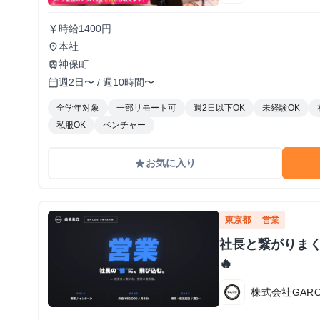
時給1400円
currency_yen
本社
place
神保町
train
週2日〜 / 週10時間〜
calendar_today
全学年対象
一部リモート可
週2日以下OK
未経験OK
私服OK
ベンチャー
お気に入り
grade
東京都
営業
社長と繋がりま
🔥
株式会社GAR