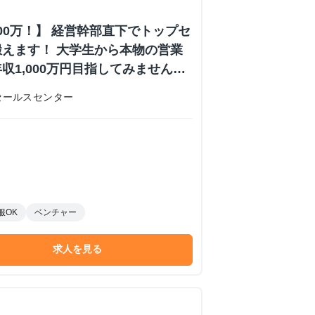
000万！】 経営幹部直下でトップセ
えます！ 大学生から本物の営業
収1,000万円目指してみません
内定あり #学歴不問 #未経験可
セールスセンター
 株式会社日本セールスセンターの長
ーンシップ
服OK
ベンチャー
求人を見る