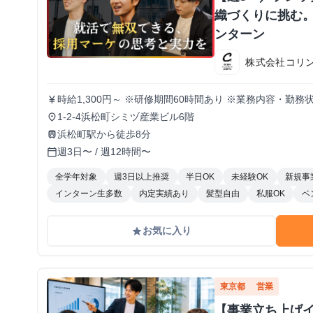
織づくりに挑む。
ンターン
株式会社コリ
時給1,300円～ ※研修期間60時間あり ※業務内容・勤
currency_yen
1-2-4浜松町シミヅ産業ビル6階
place
浜松町駅から徒歩8分
train
週3日〜 / 週12時間〜
calendar_today
全学年対象
週3日以上推奨
半日OK
未経験OK
新規事
インターン生多数
内定実績あり
髪型自由
私服OK
ベ
お気に入り
grade
東京都
営業
【事業立ち上げ