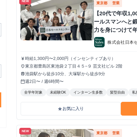
NEW
東京都
営業
【20代で年収1,
ールスマンへと鍛
力を身につけて年
か？ ※当社直結
株式会社日本
#1.2年生可 -
期・有給インタ
時給1,300円〜2,000円（インセンティブあり）
currency_yen
東京都豊島区東池袋２丁目４５−９ 芸文社ビル 2階
place
池袋駅から徒歩10分、大塚駅から徒歩9分
train
週2日〜 / 週6時間〜
calendar_today
全学年対象
未経験OK
インターン生多数
髪型自由
私
お気に入り
grade
NEW
東京都
営業