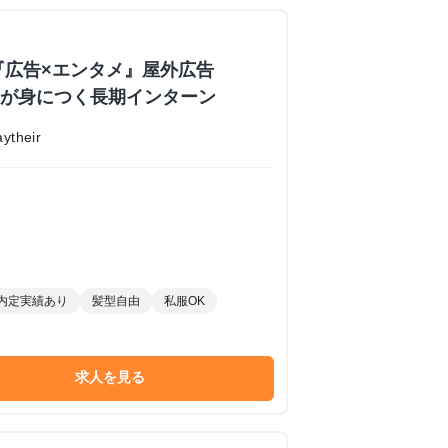
『広告×エンタメ』屋外広告
業力が身につく長期インターン
their
内定実績あり
髪型自由
私服OK
求人を見る