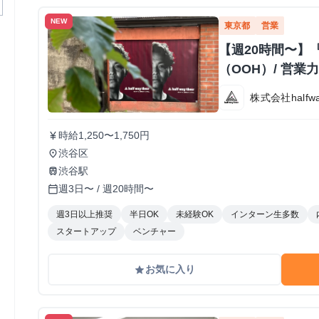
NEW
東京都
営業
【週20時間〜】
（OOH）/ 営
株式会社halfway
時給1,250〜1,750円
currency_yen
渋谷区
place
渋谷駅
train
週3日〜 / 週20時間〜
calendar_today
週3日以上推奨
半日OK
未経験OK
インターン生多数
スタートアップ
ベンチャー
お気に入り
grade