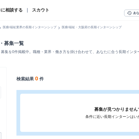
ロに相談する
｜
スカウト
history
あ
n_right
chevron_right
医療/福祉業界の長期インターンシップ
医療/福祉・大阪府の長期インターンシップ
人・募集一覧
・募集を0件掲載中。職種・業界・働き方を掛け合わせて、あなたに合う長期インタ
0
検索結果
件
募集が見つかりません
条件に近い長期インターンはい