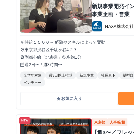
新規事業開発イン
事業企画・営業
NAXA株式会社
時給１５００～ 経験やスキルによって変動
currency_yen
東京都渋谷区千駄ヶ谷4-2-7
place
副都心線「北参道」徒歩約1分
train
週2日〜 / 週3時間〜
calendar_today
全学年対象
週3日以上推奨
新規事業
社長直下
髪型自
ベンチャー
お気に入り
grade
NEW
東京都
人事/広報
【週3〜／フレ