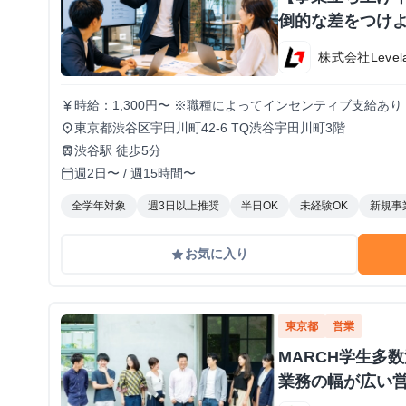
倒的な差をつけよ
株式会社Level
時給：1,300円〜 ※職種によってインセンティブ支給あり
currency_yen
東京都渋谷区宇田川町42-6 TQ渋谷宇田川町3階
place
渋谷駅 徒歩5分
train
週2日〜 / 週15時間〜
calendar_today
全学年対象
週3日以上推奨
半日OK
未経験OK
新規事
お気に入り
grade
東京都
営業
MARCH学生多
業務の幅が広い