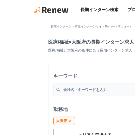
長期インターン検索
｜
プ
chevro
長期インターン・有給インターンサイトRenew（リニュー）
医療/福祉×大阪府の長期インターン求
医療/福祉と大阪府の条件に合う長期インターン求人
キーワード
search
勤務地
大阪府
close