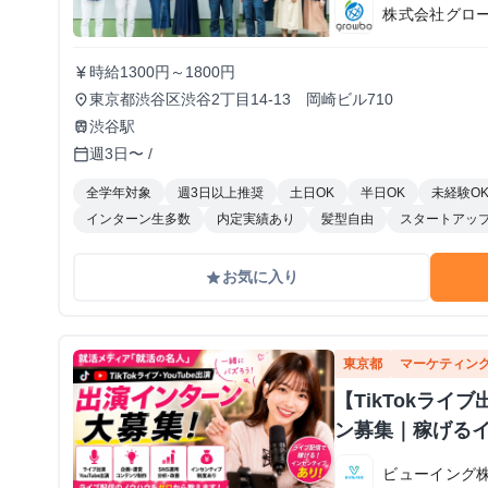
株式会社グロ
時給1300円～1800円
currency_yen
東京都渋谷区渋谷2丁目14-13 岡崎ビル710
place
渋谷駅
train
週3日〜 /
calendar_today
全学年対象
週3日以上推奨
土日OK
半日OK
未経験O
インターン生多数
内定実績あり
髪型自由
スタートアッ
お気に入り
grade
東京都
マーケティン
【TikTokラ
ン募集｜稼げる
ビューイング