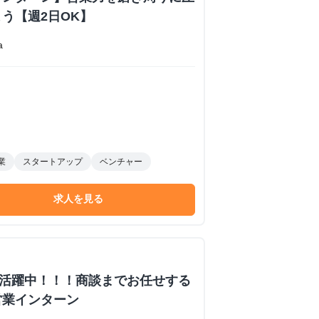
う【週2日OK】
a
業
スタートアップ
ベンチャー
求人を見る
数活躍中！！！商談までお任せする
営業インターン