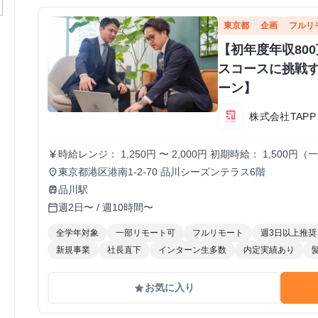
東京都
企画
フルリ
【初年度年収80
スコースに挑戦
ーン】
株式会社TAPP
時給レンジ： 1,250円 〜 2,000円 初期時給： 1,50
currency_yen
の契約更新時 評価基準： 以下の4項目を5段階でスコア
東京都港区港南1-2-70 品川シーズンテラス6階
place
(詳細はシートに記載） S評価： 期待を大きく上回り、社
品川駅
train
通り。安定して高品質な成果を出している。（※現状維持〜
週2日〜 / 週10時間〜
calendar_today
が悪く、教育コストが成果を上回っている。 ※時給を下
ていたスキルレベルに達していない場合に適用します。
全学年対象
一部リモート可
フルリモート
週3日以上推奨
新規事業
社長直下
インターン生多数
内定実績あり
お気に入り
grade