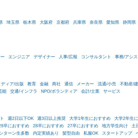
県
埼玉県
栃木県
大阪府
京都府
兵庫県
奈良県
愛知県
静岡県
ター
エンジニア
デザイナー
人事/広報
コンサルタント
事務/アシ
メディア/出版
教育
金融
商社
通信
メーカー
流通/小売
不動産/
芸能
交通/インフラ
NPO/ボランティア
会計/士業
サービス
ト
週2日以下OK
週3日以上推奨
大学1年生におすすめ
大学2年生
29卒におすすめ
28卒におすすめ
27卒におすすめ
地方学生向け
土
ンターン生多数
内定実績あり
髪型自由
私服OK
スタートアップ