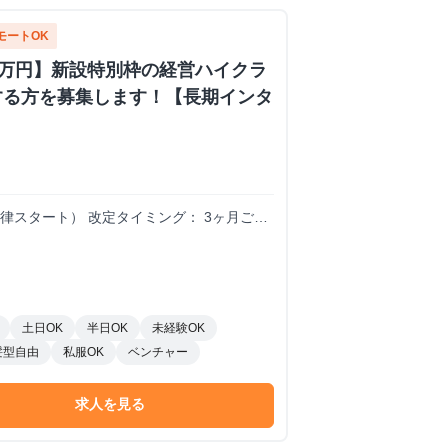
モートOK
0万円】新設特別枠の経営ハイクラ
する方を募集します！【長期インタ
0円（一律スタート） 改定タイミング： 3ヶ月ごと
リングし、時給を決定。 時給変動のロジック
員と同等のバリューを発揮。 A評価： 期待
微増） B/C評価： 期待を下回る。手離れ
げる判断は、業務範囲の縮小や、当初想定し
土日OK
半日OK
未経験OK
髪型自由
私服OK
ベンチャー
求人を見る