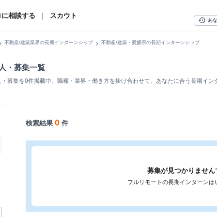
ロに相談する
｜
スカウト
history
あ
n_right
chevron_right
不動産/建築業界の長期インターンシップ
不動産/建築・愛媛県の長期インターンシップ
求人・募集一覧
人・募集を0件掲載中。職種・業界・働き方を掛け合わせて、あなたに合う長期イン
0
検索結果
件
募集が見つかりません
フルリモートの長期インターンは