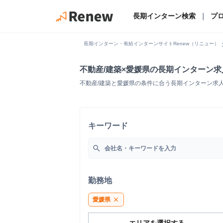
長期インターン検索
｜
プ
chevro
長期インターン・有給インターンサイトRenew（リニュー）
不動産/建築×愛媛県の長期インターン
不動産/建築と愛媛県の条件に合う長期インターン求
キーワード
search
勤務地
愛媛県
close