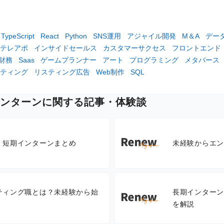
TypeScript
React
Python
SNS運用
アジャイル開発
M＆A
デー
テレアポ
インサイドセールス
カスタマーサクセス
フロントエンド
財務
Saas
ゲームプランナー
アート
プログラミング
メタバース
ケティング
リスティング広告
Web制作
SQL
インターンに関する記事・体験談
・短期インターンまとめ
未経験からエン
ティング職とは？未経験から始
長期インターン
を解説