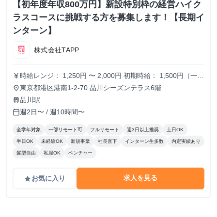
【初年度年収800万円】新設特別枠の経営ハイク
ラスコースに挑戦する方を募集します！【長期イ
ンターン】
株式会社TAPP
時給レンジ： 1,250円 〜 2,000円 初期時給： 1,500円（一律
currency_yen
スタート） 改定タイミング： 3ヶ月ごとの契約更新時 評価
東京都港区港南1-2-70 品川シーズンテラス6階
place
基準： 以下の4項目を5段階でスコアリングし、時給を決
品川駅
train
定。 時給変動のロジック(詳細はシートに記載） S評価： 期
週2日〜 / 週10時間〜
calendar_today
待を大きく上回り、社員と同等のバリューを発揮。 A評価：
期待通り。安定して高品質な成果を出している。（※現状維
全学年対象
一部リモート可
フルリモート
週3日以上推奨
土日OK
持〜微増） B/C評価： 期待を下回る。手離れが悪く、教育コ
半日OK
未経験OK
新規事業
社長直下
インターン生多数
内定実績あり
ストが成果を上回っている。 ※時給を下げる判断は、業務
髪型自由
私服OK
ベンチャー
範囲の縮小や、当初想定していたスキルレベルに達していな
い場合に適用します。
求人を見る
お気に入り
grade