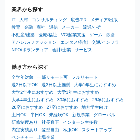
業界から探す
IT
人材
コンサルティング
広告/PR
メディア/出版
教育
金融
商社
通信
メーカー
流通/小売
不動産/建築
医療/福祉
VC/起業支援
ゲーム
飲食
アパレル/ファッション
エンタメ/芸能
交通/インフラ
NPO/ボランティア
会計/士業
サービス
働き方から探す
全学年対象
一部リモート可
フルリモート
週2日以下OK
週3日以上推奨
大学1年生におすすめ
大学2年生におすすめ
大学3年生におすすめ
大学4年生におすすめ
30卒におすすめ
29卒におすすめ
28卒におすすめ
27卒におすすめ
地方学生向け
土日OK
半日OK
未経験OK
新規事業
グローバル
研修制度あり
社長直下
インターン生多数
内定実績あり
髪型自由
私服OK
スタートアップ
ベンチャー
上場企業