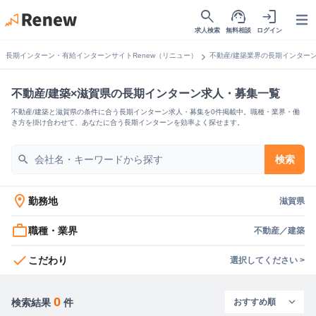
search
support_agent
login
Open
求人検索
無料相談
ログイン
chevron_right
長期インターン・有給インターンサイトRenew（リニュー）
不動産/建築業界の長期インター
不動産/建築×滋賀県の長期インターン求人・募集一覧
不動産/建築と滋賀県の条件に合う長期インターン求人・募集を0件掲載中。職種・業界・働
き方を掛け合わせて、あなたに合う長期インターンを効率よく探せます。
search
検索
location_on
勤務地
滋賀県
work_outline
職種・業界
不動産／建築
check
こだわり
選択してください >
0
検索結果
件