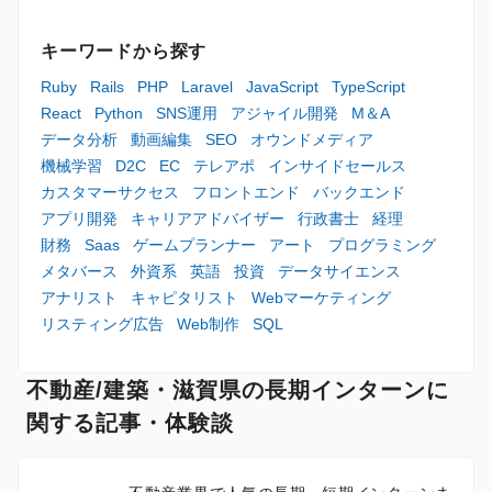
キーワードから探す
Ruby
Rails
PHP
Laravel
JavaScript
TypeScript
React
Python
SNS運用
アジャイル開発
M＆A
データ分析
動画編集
SEO
オウンドメディア
機械学習
D2C
EC
テレアポ
インサイドセールス
カスタマーサクセス
フロントエンド
バックエンド
アプリ開発
キャリアアドバイザー
行政書士
経理
財務
Saas
ゲームプランナー
アート
プログラミング
メタバース
外資系
英語
投資
データサイエンス
アナリスト
キャピタリスト
Webマーケティング
リスティング広告
Web制作
SQL
不動産/建築・滋賀県の長期インターンに
関する記事・体験談