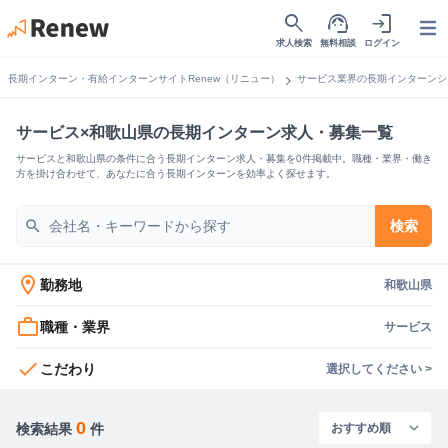
search
support_agent
login
Open
求人検索
無料相談
ログイン
chevron_right
長期インターン・有給インターンサイトRenew（リニュー）
サービス業界の長期インターンシ
サービス×和歌山県の長期インターン求人・募集一覧
サービスと和歌山県の条件に合う長期インターン求人・募集を0件掲載中。職種・業界・働き
方を掛け合わせて、あなたに合う長期インターンを効率よく探せます。
search
検索
location_on
勤務地
和歌山県
work_outline
職種・業界
サービス
check
こだわり
選択してください >
0
検索結果
件