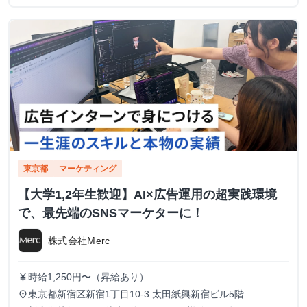
東京都
マーケティング
【大学1,2年生歓迎】AI×広告運用の超実践環境
で、最先端のSNSマーケターに！
株式会社Merc
時給1,250円〜（昇給あり）
currency_yen
東京都新宿区新宿1丁目10-3 太田紙興新宿ビル5階
place