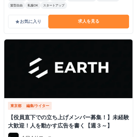
髪型自由
私服OK
スタートアップ
求人を見る
お気に入り
grade
東京都
編集/ライター
【役員直下での立ち上げメンバー募集！】未経験
大歓迎！人を動かす広告を書く【週３～】