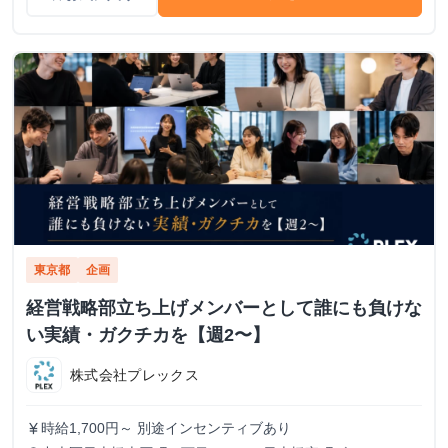
東京都
企画
経営戦略部立ち上げメンバーとして誰にも負けな
い実績・ガクチカを【週2〜】
株式会社プレックス
時給1,700円～ 別途インセンティブあり
currency_yen