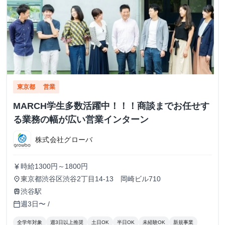
東京都
営業
MARCH学生多数活躍中！！！商談までお任せす
る業務の幅が広い営業インターン
株式会社グローバ
時給1300円～1800円
currency_yen
東京都渋谷区渋谷2丁目14-13 岡崎ビル710
place
渋谷駅
train
週3日〜 /
calendar_today
全学年対象
週3日以上推奨
土日OK
半日OK
未経験OK
新規事業