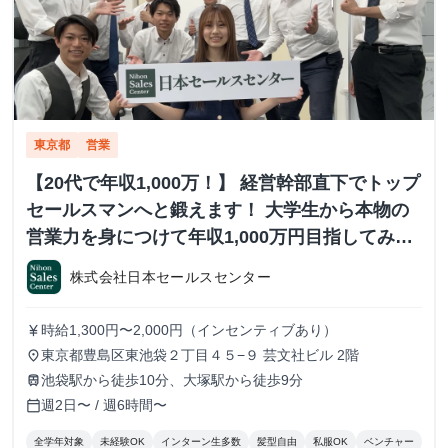
東京都
営業
【20代で年収1,000万！】 経営幹部直下でトップ
セールスマンへと鍛えます！ 大学生から本物の
営業力を身につけて年収1,000万円目指してみま
せんか？ ※当社直結内定あり #学歴不問 #未経験
株式会社日本セールスセンター
可 #1.2年生可 - 株式会社日本セールスセンター
の長期・有給インターンシップ
時給1,300円〜2,000円（インセンティブあり）
currency_yen
東京都豊島区東池袋２丁目４５−９ 芸文社ビル 2階
place
池袋駅から徒歩10分、大塚駅から徒歩9分
train
週2日〜 / 週6時間〜
calendar_today
全学年対象
未経験OK
インターン生多数
髪型自由
私服OK
ベンチャー