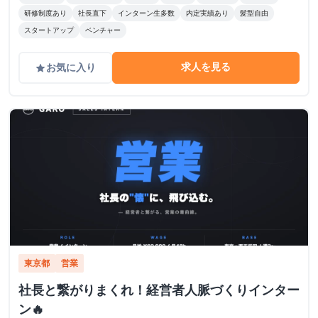
研修制度あり
社長直下
インターン生多数
内定実績あり
髪型自由
スタートアップ
ベンチャー
求人を見る
お気に入り
grade
東京都
営業
社長と繋がりまくれ！経営者人脈づくりインター
ン🔥