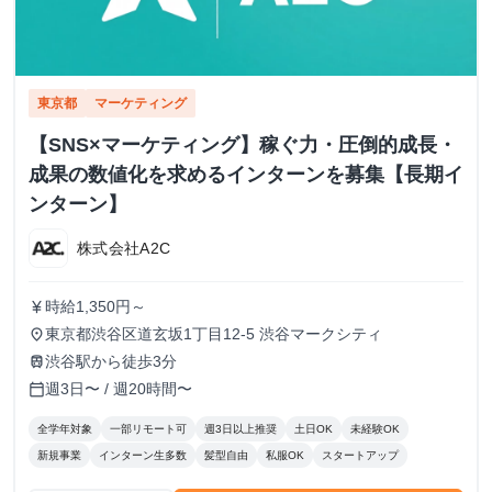
東京都
マーケティング
【SNS×マーケティング】稼ぐ力・圧倒的成長・
成果の数値化を求めるインターンを募集【長期イ
ンターン】
株式会社A2C
時給1,350円～
currency_yen
東京都渋谷区道玄坂1丁目12-5 渋谷マークシティ
place
渋谷駅から徒歩3分
train
週3日〜 / 週20時間〜
calendar_today
全学年対象
一部リモート可
週3日以上推奨
土日OK
未経験OK
新規事業
インターン生多数
髪型自由
私服OK
スタートアップ