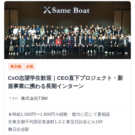
東京都
企画
CxO志望学生歓迎｜CEO直下プロジェクト・新
規事業に携わる長期インターン
株式会社TBM
時給1,500円〜1,800円※経験・能力に応じて要相談
currency_yen
東京都千代田区有楽町1-2-2 東宝日比谷ビル15F
place
日比谷駅
train