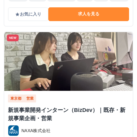
求人を見る
お気に入り
grade
NEW
東京都
営業
新規事業開発インターン（BizDev）｜既存・新
規事業企画・営業
NAXA株式会社