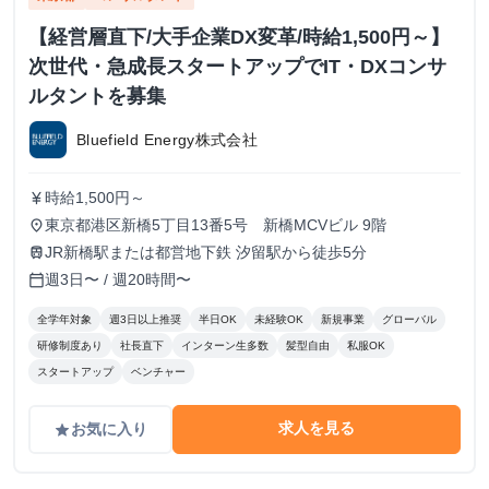
【経営層直下/大手企業DX変革/時給1,500円～】
次世代・急成長スタートアップでIT・DXコンサ
ルタントを募集
Bluefield Energy株式会社
時給1,500円～
currency_yen
東京都港区新橋5丁目13番5号 新橋MCVビル 9階
place
JR新橋駅または都営地下鉄 汐留駅から徒歩5分
train
週3日〜 / 週20時間〜
calendar_today
全学年対象
週3日以上推奨
半日OK
未経験OK
新規事業
グローバル
研修制度あり
社長直下
インターン生多数
髪型自由
私服OK
スタートアップ
ベンチャー
求人を見る
お気に入り
grade