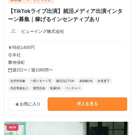
【TikTokライブ出演】就活メディア出演インタ
ーン募集｜稼げるインセンティブあり
ビューイング株式会社
時給1400円
currency_yen
本社
place
神保町
train
週2日〜 / 週10時間〜
calendar_today
全学年対象
一部リモート可
週2日以下OK
未経験OK
社長直下
内定実績あり
髪型自由
私服OK
ベンチャー
求人を見る
お気に入り
grade
NEW