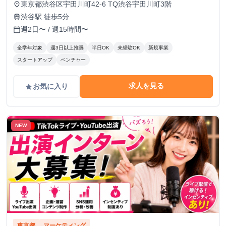
東京都渋谷区宇田川町42-6 TQ渋谷宇田川町3階
place
渋谷駅 徒歩5分
train
週2日〜 / 週15時間〜
calendar_today
全学年対象
週3日以上推奨
半日OK
未経験OK
新規事業
スタートアップ
ベンチャー
求人を見る
お気に入り
grade
NEW
東京都
マーケティング