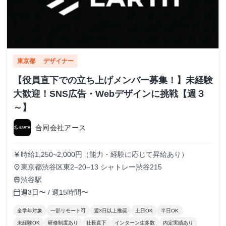
東京都
デザイナー
【役員直下での立ち上げメンバー募集！】未経験
大歓迎！SNS広告・Webデザインに挑戦【週３
～】
合同会社アース
時給1,250~2,000円（能力・経験に応じて昇給あり）
currency_yen
東京都渋谷区東2−20−13 シャトレー渋谷215
place
渋谷駅
train
週3日〜 / 週15時間〜
calendar_today
全学年対象
一部リモート可
週3日以上推奨
土日OK
半日OK
未経験OK
研修制度あり
社長直下
インターン生多数
内定実績あり