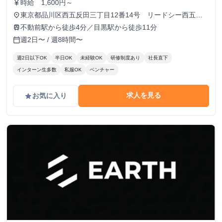
時給 1,600円～
currency_yen
東京都品川区西五反田三丁目12番14号 リードシー西五反
place
田ビル7-8階（受付8階）
不動前駅から徒歩4分／目黒駅から徒歩11分
train
週2日〜 / 週8時間〜
calendar_today
週2日以下OK
半日OK
未経験OK
研修制度あり
社長直下
インターン生多数
私服OK
ベンチャー
求人を見る
お気に入り
grade