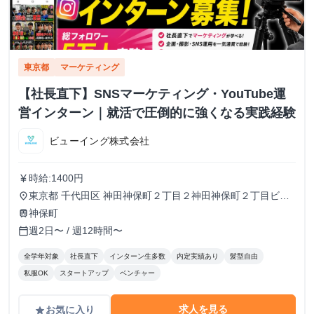
東京都
マーケティング
【社長直下】SNSマーケティング・YouTube運
営インターン｜就活で圧倒的に強くなる実践経験
ビューイング株式会社
時給:1400円
currency_yen
東京都 千代田区 神田神保町２丁目２神田神保町２丁目ビル
place
５０２号室
神保町
train
週2日〜 / 週12時間〜
calendar_today
全学年対象
社長直下
インターン生多数
内定実績あり
髪型自由
私服OK
スタートアップ
ベンチャー
求人を見る
お気に入り
grade