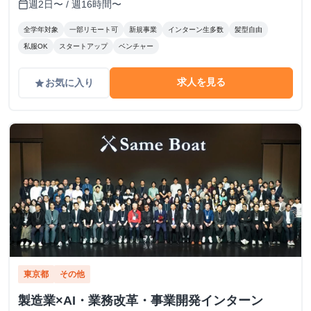
週2日〜 / 週16時間〜
calendar_today
全学年対象
一部リモート可
新規事業
インターン生多数
髪型自由
私服OK
スタートアップ
ベンチャー
求人を見る
お気に入り
grade
東京都
その他
製造業×AI・業務改革・事業開発インターン