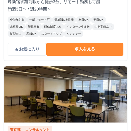
新宿御苑前駅から徒歩3分、リモート勤務も可能
train
週3日〜 / 週20時間〜
calendar_today
全学年対象
一部リモート可
週3日以上推奨
土日OK
半日OK
未経験OK
新規事業
研修制度あり
インターン生多数
内定実績あり
髪型自由
私服OK
スタートアップ
ベンチャー
求人を見る
お気に入り
grade
東京都
コンサルタント