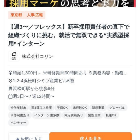
東京都
人事/広報
【週3〜／フレックス】新卒採用責任者の直下で
組織づくりに挑む。就活で無双できる“実践型採
用”インターン
株式会社コリン
時給1,300円～ ※研修期間60時間あり ※業務内容・勤務状
currency_yen
況により決定
1-2-4浜松町シミヅ産業ビル6階
place
浜松町駅から徒歩8分
train
週3日〜 / 週12時間〜
calendar_today
全学年対象
週3日以上推奨
半日OK
未経験OK
新規事業
グローバル
研修制度あり
インターン生多数
内定実績あり
髪型自由
私服OK
ベンチャー
求人を見る
お気に入り
grade