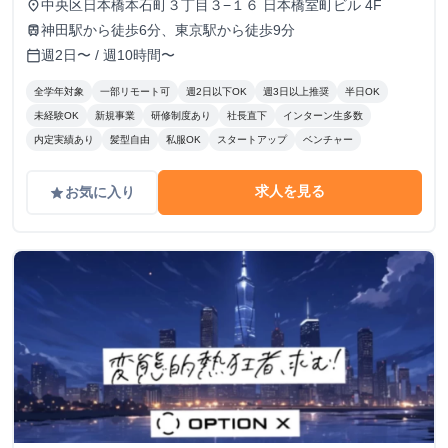
中央区日本橋本石町３丁目３−１６ 日本橋室町ビル 4F
place
神田駅から徒歩6分、東京駅から徒歩9分
train
週2日〜 / 週10時間〜
calendar_today
全学年対象
一部リモート可
週2日以下OK
週3日以上推奨
半日OK
未経験OK
新規事業
研修制度あり
社長直下
インターン生多数
内定実績あり
髪型自由
私服OK
スタートアップ
ベンチャー
求人を見る
お気に入り
grade