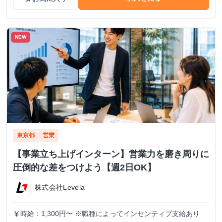
NEW
東京都
営業
【事業立ち上げインターン】営業力を磨き周りに
圧倒的な差をつけよう【週2日OK】
株式会社Levela
時給：1,300円〜 ※職種によってインセンティブ支給あり
currency_yen