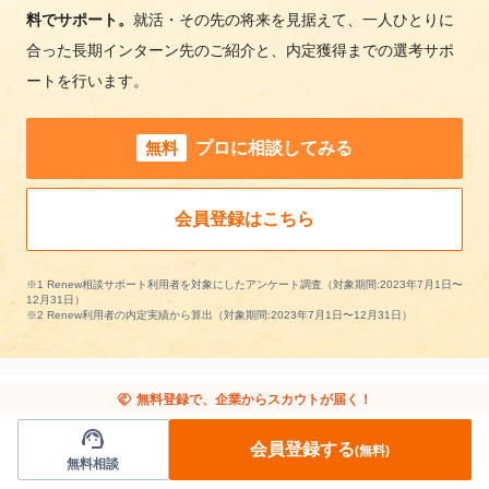
料でサポート。
就活・その先の将来を見据えて、一人ひとりに
合った長期インターン先のご紹介と、内定獲得までの選考サポ
ートを行います。
無料
プロに相談してみる
会員登録はこちら
※1 Renew相談サポート利用者を対象にしたアンケート調査（対象期間:2023年7月1日〜
12月31日）
※2 Renew利用者の内定実績から算出（対象期間:2023年7月1日〜12月31日）
handshake
無料登録で、企業からスカウトが届く！
support_agent
サービスの長期インターンを条件で絞り込む
会員登録する
(無料)
無料相談