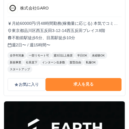
株式会社GARO
月給60000円/月48時間勤務(稼働量に応じる) 本気でコミッ
currency_yen
トすれば、学生でも圧倒的な実績と報酬を得られる環境で
東京都品川区西五反田3-12-14西五反田プレイス8階
place
す！
不動前駅徒歩5分、目黒駅徒歩10分
train
週2日〜 / 週15時間〜
calendar_today
全学年対象
一部リモート可
週3日以上推奨
半日OK
未経験OK
新規事業
社長直下
インターン生多数
髪型自由
私服OK
スタートアップ
求人を見る
お気に入り
grade