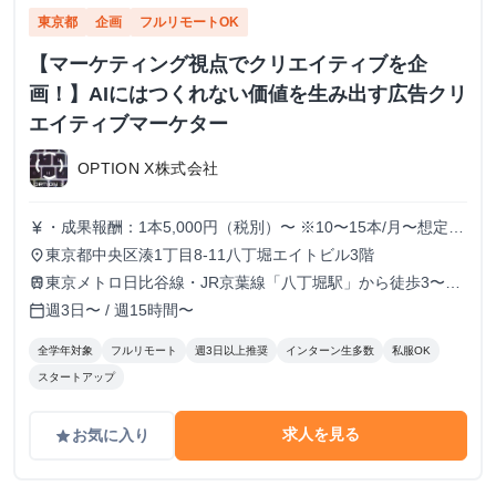
東京都
企画
フルリモートOK
【マーケティング視点でクリエイティブを企
画！】AIにはつくれない価値を生み出す広告クリ
エイティブマーケター
OPTION X株式会社
・成果報酬：1本5,000円（税別）〜 ※10〜15本/月〜想定
currency_yen
※経験、実績、能力等によって変動 ※トライアル期間の場
東京都中央区湊1丁目8-11八丁堀エイトビル3階
place
合変動あり
東京メトロ日比谷線・JR京葉線「八丁堀駅」から徒歩3〜6
train
分
週3日〜 / 週15時間〜
calendar_today
全学年対象
フルリモート
週3日以上推奨
インターン生多数
私服OK
スタートアップ
求人を見る
お気に入り
grade