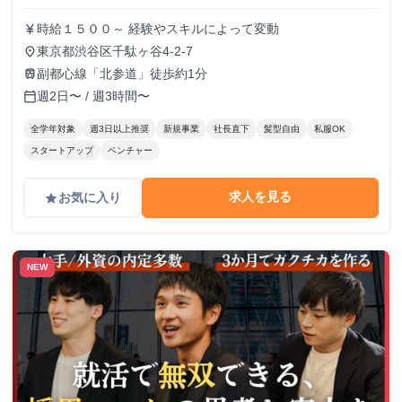
時給１５００～ 経験やスキルによって変動
currency_yen
東京都渋谷区千駄ヶ谷4-2-7
place
副都心線「北参道」徒歩約1分
train
週2日〜 / 週3時間〜
calendar_today
全学年対象
週3日以上推奨
新規事業
社長直下
髪型自由
私服OK
スタートアップ
ベンチャー
求人を見る
お気に入り
grade
NEW