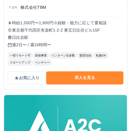
株式会社TBM
時給1,500円〜1,800円※経験・能力に応じて要相談
currency_yen
東京都千代田区有楽町1-2-2 東宝日比谷ビル15F
place
日比谷駅
train
週2日〜 / 週16時間〜
calendar_today
一部リモート可
新規事業
インターン生多数
髪型自由
私服OK
スタートアップ
ベンチャー
求人を見る
お気に入り
grade