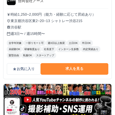
合同会社アース
時給1,250~2,000円（能力・経験に応じて昇給あり）
currency_yen
東京都渋谷区東2−20−13 シャトレー渋谷215
place
渋谷駅
train
週3日〜 / 週15時間〜
calendar_today
全学年対象
一部リモート可
週3日以上推奨
土日OK
半日OK
未経験OK
研修制度あり
社長直下
インターン生多数
内定実績あり
髪型自由
私服OK
スタートアップ
求人を見る
お気に入り
grade