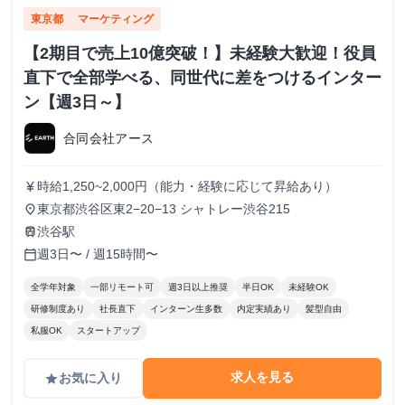
東京都
マーケティング
【2期目で売上10億突破！】未経験大歓迎！役員
直下で全部学べる、同世代に差をつけるインター
ン【週3日～】
合同会社アース
時給1,250~2,000円（能力・経験に応じて昇給あり）
currency_yen
東京都渋谷区東2−20−13 シャトレー渋谷215
place
渋谷駅
train
週3日〜 / 週15時間〜
calendar_today
全学年対象
一部リモート可
週3日以上推奨
半日OK
未経験OK
研修制度あり
社長直下
インターン生多数
内定実績あり
髪型自由
私服OK
スタートアップ
求人を見る
お気に入り
grade