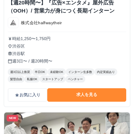
【週20時間〜】『広告×エンタメ』屋外広告
（OOH）/ 営業力が身につく長期インターン
株式会社halfwaytheir
時給1,250〜1,750円
currency_yen
渋谷区
place
渋谷駅
train
週3日〜 / 週20時間〜
calendar_today
週3日以上推奨
半日OK
未経験OK
インターン生多数
内定実績あり
髪型自由
私服OK
スタートアップ
ベンチャー
求人を見る
お気に入り
grade
NEW