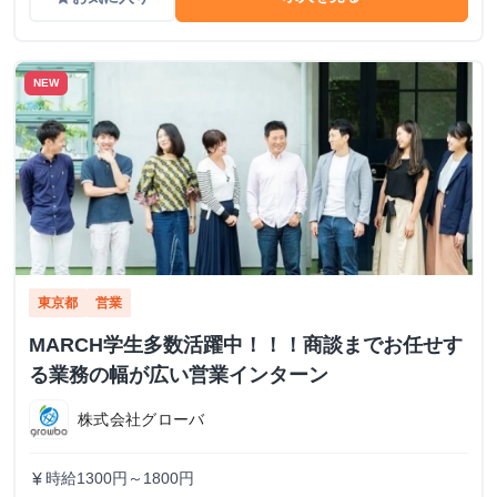
NEW
東京都
営業
MARCH学生多数活躍中！！！商談までお任せす
る業務の幅が広い営業インターン
株式会社グローバ
時給1300円～1800円
currency_yen