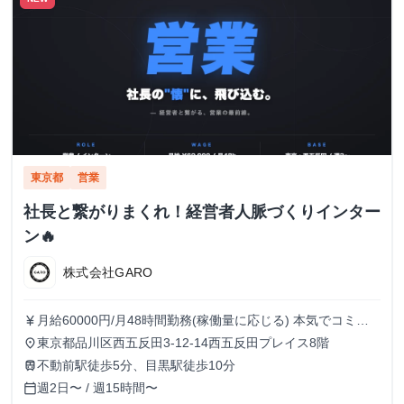
東京都
営業
社長と繋がりまくれ！経営者人脈づくりインター
ン🔥
株式会社GARO
月給60000円/月48時間勤務(稼働量に応じる) 本気でコミッ
currency_yen
トすれば、学生でも圧倒的な実績と報酬を得られる環境で
東京都品川区西五反田3-12-14西五反田プレイス8階
place
す！
不動前駅徒歩5分、目黒駅徒歩10分
train
週2日〜 / 週15時間〜
calendar_today