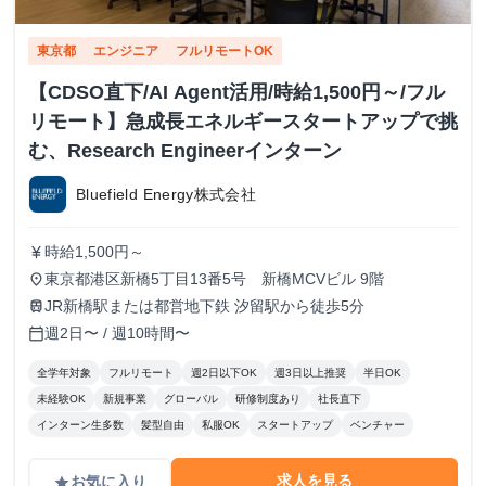
東京都
エンジニア
フルリモートOK
【CDSO直下/AI Agent活用/時給1,500円～/フル
リモート】急成長エネルギースタートアップで挑
む、Research Engineerインターン
Bluefield Energy株式会社
時給1,500円～
currency_yen
東京都港区新橋5丁目13番5号 新橋MCVビル 9階
place
JR新橋駅または都営地下鉄 汐留駅から徒歩5分
train
週2日〜 / 週10時間〜
calendar_today
全学年対象
フルリモート
週2日以下OK
週3日以上推奨
半日OK
未経験OK
新規事業
グローバル
研修制度あり
社長直下
インターン生多数
髪型自由
私服OK
スタートアップ
ベンチャー
求人を見る
お気に入り
grade