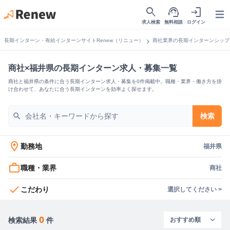
search
support_agent
login
Open
求人検索
無料相談
ログイン
chevron_right
長期インターン・有給インターンサイトRenew（リニュー）
商社業界の長期インターンシップ
商社×福井県の長期インターン求人・募集一覧
商社と福井県の条件に合う長期インターン求人・募集を0件掲載中。職種・業界・働き方を掛
け合わせて、あなたに合う長期インターンを効率よく探せます。
search
検索
location_on
勤務地
福井県
work_outline
職種・業界
商社
check
こだわり
選択してください >
0
検索結果
件