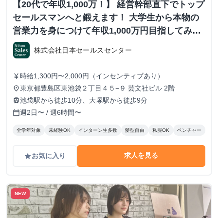
【20代で年収1,000万！】 経営幹部直下でトップ
セールスマンへと鍛えます！ 大学生から本物の
営業力を身につけて年収1,000万円目指してみま
せんか？ ※当社直結内定あり #学歴不問 #未経験
株式会社日本セールスセンター
可 #1.2年生可 - 株式会社日本セールスセンター
の長期・有給インターンシップ
時給1,300円〜2,000円（インセンティブあり）
currency_yen
東京都豊島区東池袋２丁目４５−９ 芸文社ビル 2階
place
池袋駅から徒歩10分、大塚駅から徒歩9分
train
週2日〜 / 週6時間〜
calendar_today
全学年対象
未経験OK
インターン生多数
髪型自由
私服OK
ベンチャー
求人を見る
お気に入り
grade
NEW