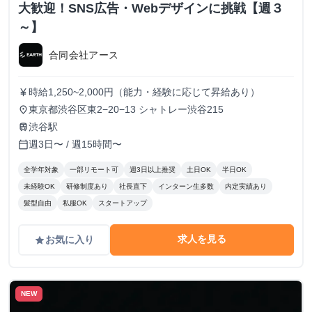
大歓迎！SNS広告・Webデザインに挑戦【週３
～】
合同会社アース
時給1,250~2,000円（能力・経験に応じて昇給あり）
currency_yen
東京都渋谷区東2−20−13 シャトレー渋谷215
place
渋谷駅
train
週3日〜 / 週15時間〜
calendar_today
全学年対象
一部リモート可
週3日以上推奨
土日OK
半日OK
未経験OK
研修制度あり
社長直下
インターン生多数
内定実績あり
髪型自由
私服OK
スタートアップ
求人を見る
お気に入り
grade
NEW