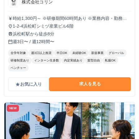
株式会社コリン
時給1,300円～ ※研修期間60時間あり ※業務内容・勤務状
currency_yen
況により決定
1-2-4浜松町シミヅ産業ビル6階
place
浜松町駅から徒歩8分
train
週3日〜 / 週12時間〜
calendar_today
全学年対象
週3日以上推奨
半日OK
未経験OK
新規事業
グローバル
研修制度あり
インターン生多数
内定実績あり
髪型自由
私服OK
ベンチャー
求人を見る
お気に入り
grade
NEW