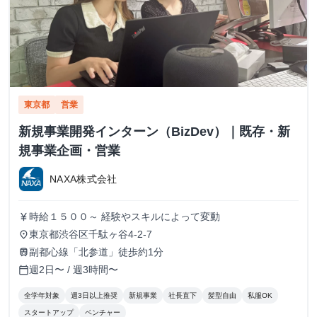
東京都
営業
新規事業開発インターン（BizDev）｜既存・新
規事業企画・営業
NAXA株式会社
時給１５００～ 経験やスキルによって変動
currency_yen
東京都渋谷区千駄ヶ谷4-2-7
place
副都心線「北参道」徒歩約1分
train
週2日〜 / 週3時間〜
calendar_today
全学年対象
週3日以上推奨
新規事業
社長直下
髪型自由
私服OK
スタートアップ
ベンチャー