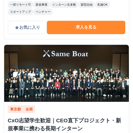
一部リモート可
新規事業
インターン生多数
髪型自由
私服OK
スタートアップ
ベンチャー
求人を見る
お気に入り
grade
東京都
企画
CxO志望学生歓迎｜CEO直下プロジェクト・新
規事業に携わる長期インターン