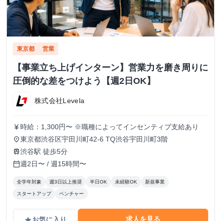
東京都
営業
【事業立ち上げインターン】営業力を磨き周りに
圧倒的な差をつけよう【週2日OK】
株式会社Levela
時給：1,300円〜 ※職種によってインセンティブ支給あり
currency_yen
東京都渋谷区宇田川町42-6 TQ渋谷宇田川町3階
place
渋谷駅 徒歩5分
train
週2日〜 / 週15時間〜
calendar_today
全学年対象
週3日以上推奨
半日OK
未経験OK
新規事業
スタートアップ
ベンチャー
求人を見る
お気に入り
grade