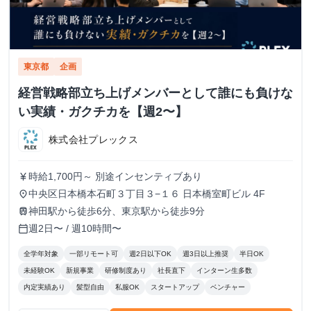
東京都
企画
経営戦略部立ち上げメンバーとして誰にも負けな
い実績・ガクチカを【週2〜】
株式会社プレックス
時給1,700円～ 別途インセンティブあり
currency_yen
中央区日本橋本石町３丁目３−１６ 日本橋室町ビル 4F
place
神田駅から徒歩6分、東京駅から徒歩9分
train
週2日〜 / 週10時間〜
calendar_today
全学年対象
一部リモート可
週2日以下OK
週3日以上推奨
半日OK
未経験OK
新規事業
研修制度あり
社長直下
インターン生多数
内定実績あり
髪型自由
私服OK
スタートアップ
ベンチャー