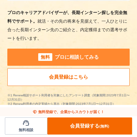
プロのキャリアアドバイザーが、長期インターン探しを完全無
料でサポート。
就活・その先の将来を見据えて、一人ひとりに
合った長期インターン先のご紹介と、内定獲得までの選考サポ
ートを行います。
無料
プロに相談してみる
会員登録はこちら
※1 Renew相談サポート利用者を対象にしたアンケート調査（対象期間:2023年7月1日〜
12月31日）
※2 Renew利用者の内定実績から算出（対象期間:2023年7月1日〜12月31日）
handshake
無料登録で、企業からスカウトが届く！
support_agent
会員登録する
(無料)
無料相談