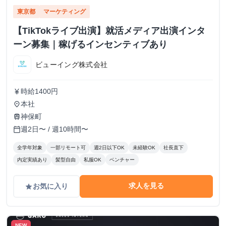
東京都
マーケティング
【TikTokライブ出演】就活メディア出演インタ
ーン募集｜稼げるインセンティブあり
ビューイング株式会社
時給1400円
currency_yen
本社
place
神保町
train
週2日〜 / 週10時間〜
calendar_today
全学年対象
一部リモート可
週2日以下OK
未経験OK
社長直下
内定実績あり
髪型自由
私服OK
ベンチャー
求人を見る
お気に入り
grade
NEW