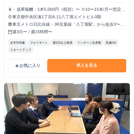
・成果報酬：1本5,000円（税別）〜 ※10〜15本/月〜想定
currency_yen
※経験、実績、能力等によって変動 ※トライアル期間の場
東京都中央区湊1丁目8-11八丁堀エイトビル3階
place
合変動あり
東京メトロ日比谷線・JR京葉線「八丁堀駅」から徒歩3〜6
train
分
週3日〜 / 週15時間〜
calendar_today
全学年対象
フルリモート
週3日以上推奨
インターン生多数
私服OK
スタートアップ
求人を見る
お気に入り
grade