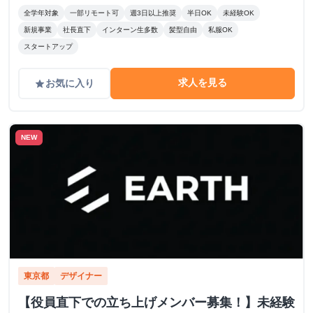
全学年対象
一部リモート可
週3日以上推奨
半日OK
未経験OK
新規事業
社長直下
インターン生多数
髪型自由
私服OK
スタートアップ
求人を見る
お気に入り
grade
NEW
東京都
デザイナー
【役員直下での立ち上げメンバー募集！】未経験