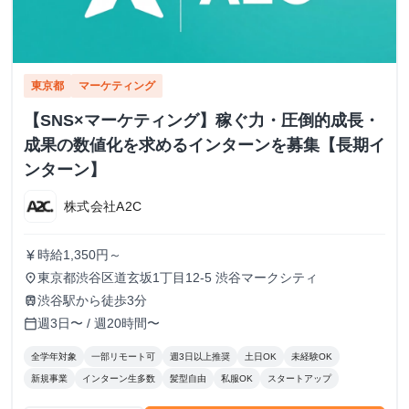
東京都
マーケティング
【SNS×マーケティング】稼ぐ力・圧倒的成長・
成果の数値化を求めるインターンを募集【長期イ
ンターン】
株式会社A2C
時給1,350円～
currency_yen
東京都渋谷区道玄坂1丁目12-5 渋谷マークシティ
place
渋谷駅から徒歩3分
train
週3日〜 / 週20時間〜
calendar_today
全学年対象
一部リモート可
週3日以上推奨
土日OK
未経験OK
新規事業
インターン生多数
髪型自由
私服OK
スタートアップ