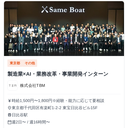
東京都
その他
製造業×AI・業務改革・事業開発インターン
株式会社TBM
時給1,500円〜1,800円※経験・能力に応じて要相談
currency_yen
東京都千代田区有楽町1-2-2 東宝日比谷ビル15F
place
日比谷駅
train
週2日〜 / 週16時間〜
calendar_today