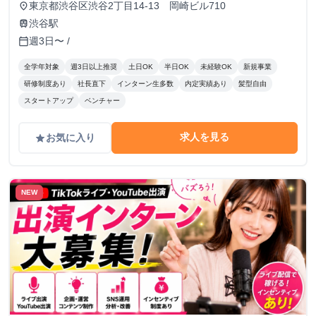
東京都渋谷区渋谷2丁目14-13 岡崎ビル710
place
渋谷駅
train
週3日〜 /
calendar_today
全学年対象
週3日以上推奨
土日OK
半日OK
未経験OK
新規事業
研修制度あり
社長直下
インターン生多数
内定実績あり
髪型自由
スタートアップ
ベンチャー
求人を見る
お気に入り
grade
NEW