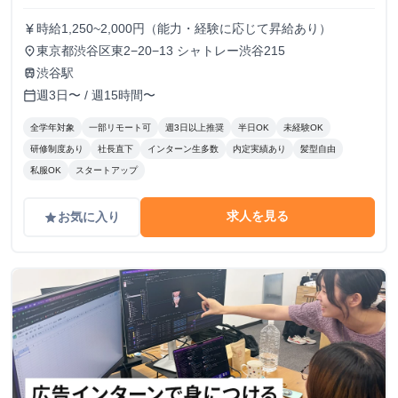
時給1,250~2,000円（能力・経験に応じて昇給あり）
currency_yen
東京都渋谷区東2−20−13 シャトレー渋谷215
place
渋谷駅
train
週3日〜 / 週15時間〜
calendar_today
全学年対象
一部リモート可
週3日以上推奨
半日OK
未経験OK
研修制度あり
社長直下
インターン生多数
内定実績あり
髪型自由
私服OK
スタートアップ
求人を見る
お気に入り
grade