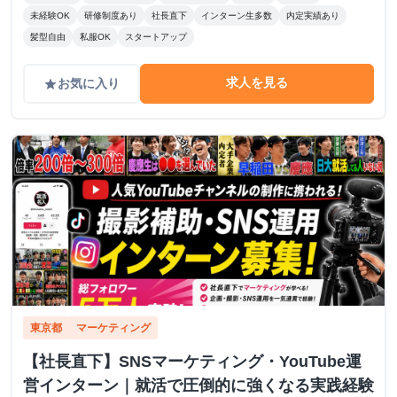
未経験OK
研修制度あり
社長直下
インターン生多数
内定実績あり
髪型自由
私服OK
スタートアップ
求人を見る
お気に入り
grade
東京都
マーケティング
【社長直下】SNSマーケティング・YouTube運
営インターン｜就活で圧倒的に強くなる実践経験