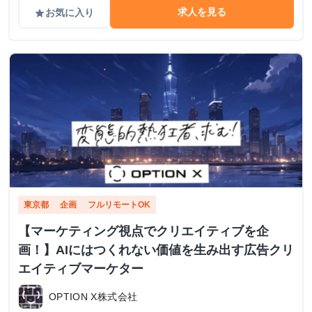
求人を見る
お気に入り
grade
東京都
企画
フルリモートOK
【マーケティング視点でクリエイティブを企
画！】AIにはつくれない価値を生み出す広告クリ
エイティブマーケター
OPTION X株式会社