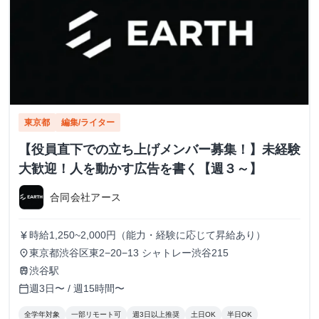
東京都
編集/ライター
【役員直下での立ち上げメンバー募集！】未経験
大歓迎！人を動かす広告を書く【週３～】
合同会社アース
時給1,250~2,000円（能力・経験に応じて昇給あり）
currency_yen
東京都渋谷区東2−20−13 シャトレー渋谷215
place
渋谷駅
train
週3日〜 / 週15時間〜
calendar_today
全学年対象
一部リモート可
週3日以上推奨
土日OK
半日OK