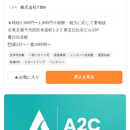
株式会社TBM
時給1,500円〜1,800円※経験・能力に応じて要相談
currency_yen
東京都千代田区有楽町1-2-2 東宝日比谷ビル15F
place
日比谷駅
train
週2日〜 / 週16時間〜
calendar_today
全学年対象
一部リモート可
新規事業
インターン生多数
髪型自由
私服OK
スタートアップ
ベンチャー
求人を見る
お気に入り
grade