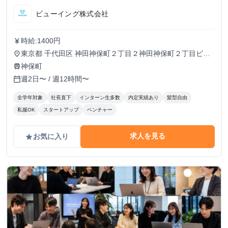
ビューイング株式会社
時給:1400円
currency_yen
東京都 千代田区 神田神保町２丁目２神田神保町２丁目ビル
place
５０２号室
神保町
train
週2日〜 / 週12時間〜
calendar_today
全学年対象
社長直下
インターン生多数
内定実績あり
髪型自由
私服OK
スタートアップ
ベンチャー
求人を見る
お気に入り
grade