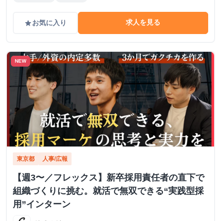
求人を見る
お気に入り
grade
NEW
東京都
人事/広報
【週3〜／フレックス】新卒採用責任者の直下で
組織づくりに挑む。就活で無双できる“実践型採
用”インターン