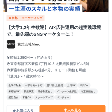
東京都
マーケティング
【大学1,2年生歓迎】AI×広告運用の超実践環境
で、最先端のSNSマーケターに！
株式会社Merc
時給1,250円〜（昇給あり）
currency_yen
東京都新宿区新宿1丁目10-3 太田紙興新宿ビル5階
place
新宿御苑前駅から徒歩3分、リモート勤務も可能
train
週3日〜 / 週20時間〜
calendar_today
全学年対象
一部リモート可
週3日以上推奨
土日OK
半日OK
未経験OK
新規事業
研修制度あり
インターン生多数
内定実績あり
髪型自由
私服OK
スタートアップ
ベンチャー
求人を見る
お気に入り
grade