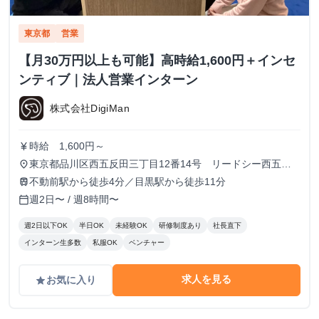
東京都
営業
【月30万円以上も可能】高時給1,600円＋インセ
ンティブ｜法人営業インターン
株式会社DigiMan
時給 1,600円～
currency_yen
東京都品川区西五反田三丁目12番14号 リードシー西五反
place
田ビル7-8階（受付8階）
不動前駅から徒歩4分／目黒駅から徒歩11分
train
週2日〜 / 週8時間〜
calendar_today
週2日以下OK
半日OK
未経験OK
研修制度あり
社長直下
インターン生多数
私服OK
ベンチャー
求人を見る
お気に入り
grade