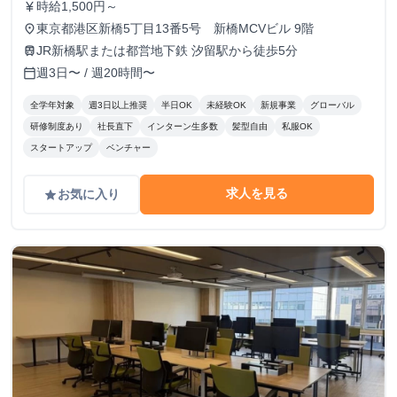
時給1,500円～
currency_yen
東京都港区新橋5丁目13番5号 新橋MCVビル 9階
place
JR新橋駅または都営地下鉄 汐留駅から徒歩5分
train
週3日〜 / 週20時間〜
calendar_today
全学年対象
週3日以上推奨
半日OK
未経験OK
新規事業
グローバル
研修制度あり
社長直下
インターン生多数
髪型自由
私服OK
スタートアップ
ベンチャー
求人を見る
お気に入り
grade