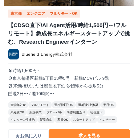
東京都
エンジニア
フルリモートOK
【CDSO直下/AI Agent活用/時給1,500円～/フル
リモート】急成長エネルギースタートアップで挑
む、Research Engineerインターン
Bluefield Energy株式会社
時給1,500円～
currency_yen
東京都港区新橋5丁目13番5号 新橋MCVビル 9階
place
JR新橋駅または都営地下鉄 汐留駅から徒歩5分
train
週2日〜 / 週10時間〜
calendar_today
全学年対象
フルリモート
週2日以下OK
週3日以上推奨
半日OK
未経験OK
新規事業
グローバル
研修制度あり
社長直下
インターン生多数
髪型自由
私服OK
スタートアップ
ベンチャー
求人を見る
お気に入り
grade