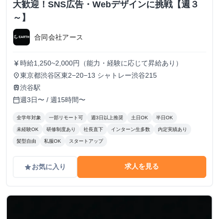
大歓迎！SNS広告・Webデザインに挑戦【週３
～】
合同会社アース
時給1,250~2,000円（能力・経験に応じて昇給あり）
currency_yen
東京都渋谷区東2−20−13 シャトレー渋谷215
place
渋谷駅
train
週3日〜 / 週15時間〜
calendar_today
全学年対象
一部リモート可
週3日以上推奨
土日OK
半日OK
未経験OK
研修制度あり
社長直下
インターン生多数
内定実績あり
髪型自由
私服OK
スタートアップ
求人を見る
お気に入り
grade