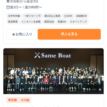
渋谷駅から徒歩3分
train
週3日〜 / 週20時間〜
calendar_today
全学年対象
一部リモート可
週3日以上推奨
土日OK
未経験OK
新規事業
インターン生多数
髪型自由
私服OK
スタートアップ
求人を見る
お気に入り
grade
東京都
その他