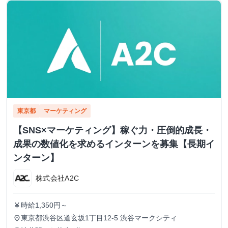
東京都
マーケティング
【SNS×マーケティング】稼ぐ力・圧倒的成長・
成果の数値化を求めるインターンを募集【長期イ
ンターン】
株式会社A2C
時給1,350円～
currency_yen
東京都渋谷区道玄坂1丁目12-5 渋谷マークシティ
place