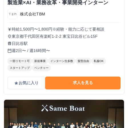
製造業×AI・業務改革・事業開発インターン
株式会社TBM
時給1,500円〜1,800円※経験・能力に応じて要相談
currency_yen
東京都千代田区有楽町1-2-2 東宝日比谷ビル15F
place
日比谷駅
train
週2日〜 / 週16時間〜
calendar_today
一部リモート可
新規事業
インターン生多数
髪型自由
私服OK
スタートアップ
ベンチャー
求人を見る
お気に入り
grade