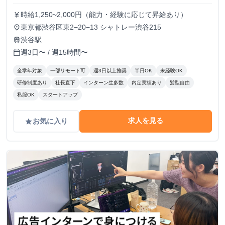
時給1,250~2,000円（能力・経験に応じて昇給あり）
currency_yen
東京都渋谷区東2−20−13 シャトレー渋谷215
place
渋谷駅
train
週3日〜 / 週15時間〜
calendar_today
全学年対象
一部リモート可
週3日以上推奨
半日OK
未経験OK
研修制度あり
社長直下
インターン生多数
内定実績あり
髪型自由
私服OK
スタートアップ
求人を見る
お気に入り
grade