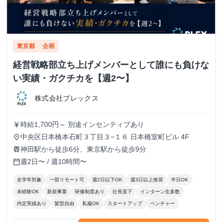
東京都
企画
経営戦略部立ち上げメンバーとして誰にも負けな
い実績・ガクチカを【週2〜】
株式会社プレックス
時給1,700円～ 別途インセンティブあり
currency_yen
中央区日本橋本石町３丁目３−１６ 日本橋室町ビル 4F
place
神田駅から徒歩6分、東京駅から徒歩9分
train
週2日〜 / 週10時間〜
calendar_today
全学年対象
一部リモート可
週2日以下OK
週3日以上推奨
半日OK
未経験OK
新規事業
研修制度あり
社長直下
インターン生多数
内定実績あり
髪型自由
私服OK
スタートアップ
ベンチャー