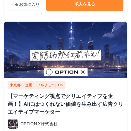
求人を見る
お気に入り
grade
東京都
企画
フルリモートOK
【マーケティング視点でクリエイティブを企
画！】AIにはつくれない価値を生み出す広告クリ
エイティブマーケター
OPTION X株式会社