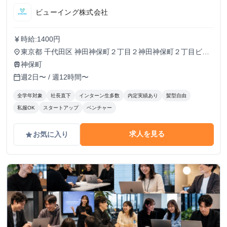
ビューイング株式会社
時給:1400円
currency_yen
東京都 千代田区 神田神保町２丁目２神田神保町２丁目ビル
place
５０２号室
神保町
train
週2日〜 / 週12時間〜
calendar_today
全学年対象
社長直下
インターン生多数
内定実績あり
髪型自由
私服OK
スタートアップ
ベンチャー
求人を見る
お気に入り
grade