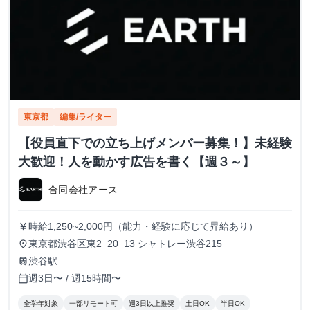
東京都
編集/ライター
【役員直下での立ち上げメンバー募集！】未経験
大歓迎！人を動かす広告を書く【週３～】
合同会社アース
時給1,250~2,000円（能力・経験に応じて昇給あり）
currency_yen
東京都渋谷区東2−20−13 シャトレー渋谷215
place
渋谷駅
train
週3日〜 / 週15時間〜
calendar_today
全学年対象
一部リモート可
週3日以上推奨
土日OK
半日OK