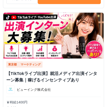
東京都
マーケティング
【TikTokライブ出演】就活メディア出演インタ
ーン募集｜稼げるインセンティブあり
ビューイング株式会社
時給1400円
currency_yen