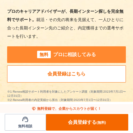
プロのキャリアアドバイザーが、長期インターン探しを完全無
料でサポート。
就活・その先の将来を見据えて、一人ひとりに
合った長期インターン先のご紹介と、内定獲得までの選考サポ
ートを行います。
無料
プロに相談してみる
会員登録はこちら
※1 Renew相談サポート利用者を対象にしたアンケート調査（対象期間:2023年7月1日〜
12月31日）
※2 Renew利用者の内定実績から算出（対象期間:2023年7月1日〜12月31日）
handshake
無料登録で、企業からスカウトが届く！
support_agent
会員登録する
(無料)
無料相談