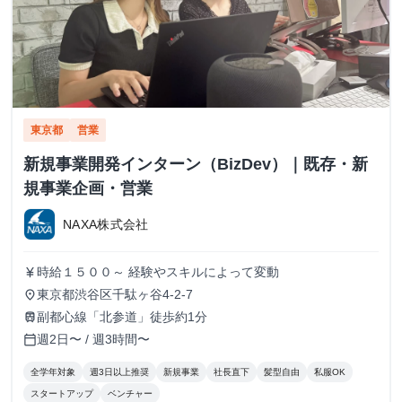
東京都
営業
新規事業開発インターン（BizDev）｜既存・新
規事業企画・営業
NAXA株式会社
時給１５００～ 経験やスキルによって変動
currency_yen
東京都渋谷区千駄ヶ谷4-2-7
place
副都心線「北参道」徒歩約1分
train
週2日〜 / 週3時間〜
calendar_today
全学年対象
週3日以上推奨
新規事業
社長直下
髪型自由
私服OK
スタートアップ
ベンチャー