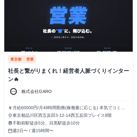
東京都
営業
社長と繋がりまくれ！経営者人脈づくりインター
ン🔥
株式会社GARO
月給60000円/月48時間勤務(稼働量に応じる) 本気でコミッ
currency_yen
トすれば、学生でも圧倒的な実績と報酬を得られる環境で
東京都品川区西五反田3-12-14西五反田プレイス8階
place
す！
不動前駅徒歩5分、目黒駅徒歩10分
train
週2日〜 / 週15時間〜
calendar_today