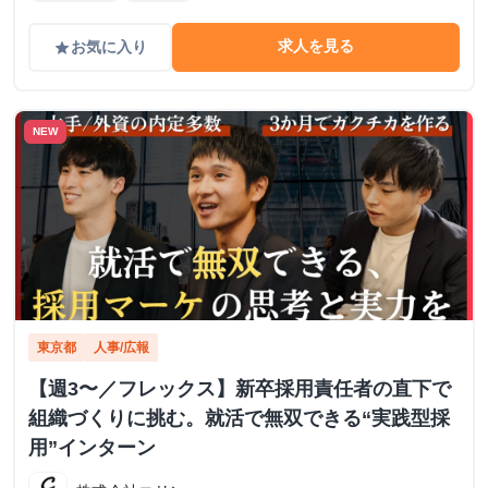
求人を見る
お気に入り
grade
NEW
東京都
人事/広報
【週3〜／フレックス】新卒採用責任者の直下で
組織づくりに挑む。就活で無双できる“実践型採
用”インターン