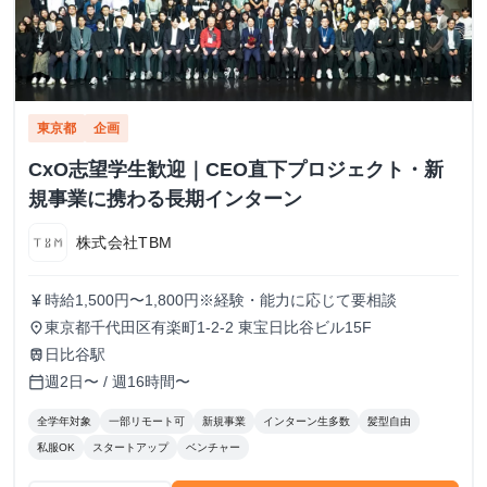
東京都
企画
CxO志望学生歓迎｜CEO直下プロジェクト・新
規事業に携わる長期インターン
株式会社TBM
時給1,500円〜1,800円※経験・能力に応じて要相談
currency_yen
東京都千代田区有楽町1-2-2 東宝日比谷ビル15F
place
日比谷駅
train
週2日〜 / 週16時間〜
calendar_today
全学年対象
一部リモート可
新規事業
インターン生多数
髪型自由
私服OK
スタートアップ
ベンチャー