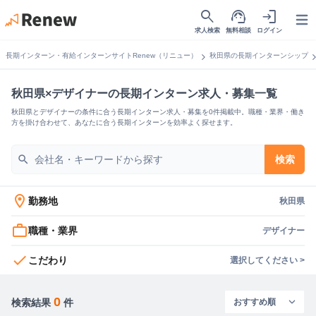
search
support_agent
login
Open
求人検索
無料相談
ログイン
chevron_right
chevron_
長期インターン・有給インターンサイトRenew（リニュー）
秋田県の長期インターンシップ
秋田県×デザイナーの長期インターン求人・募集一覧
秋田県とデザイナーの条件に合う長期インターン求人・募集を0件掲載中。職種・業界・働き
方を掛け合わせて、あなたに合う長期インターンを効率よく探せます。
search
検索
location_on
勤務地
秋田県
work_outline
職種・業界
デザイナー
check
こだわり
選択してください >
0
検索結果
件