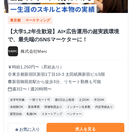
東京都
マーケティング
【大学1,2年生歓迎】AI×広告運用の超実践環境
で、最先端のSNSマーケターに！
株式会社Merc
時給1,250円〜（昇給あり）
currency_yen
東京都新宿区新宿1丁目10-3 太田紙興新宿ビル5階
place
新宿御苑前駅から徒歩3分、リモート勤務も可能
train
週3日〜 / 週20時間〜
calendar_today
全学年対象
一部リモート可
週3日以上推奨
土日OK
半日OK
未経験OK
新規事業
研修制度あり
インターン生多数
内定実績あり
髪型自由
私服OK
スタートアップ
ベンチャー
求人を見る
お気に入り
grade