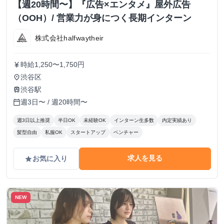
【週20時間〜】『広告×エンタメ』屋外広告
（OOH）/ 営業力が身につく長期インターン
株式会社halfwaytheir
時給1,250〜1,750円
currency_yen
渋谷区
place
渋谷駅
train
週3日〜 / 週20時間〜
calendar_today
週3日以上推奨
半日OK
未経験OK
インターン生多数
内定実績あり
髪型自由
私服OK
スタートアップ
ベンチャー
求人を見る
お気に入り
grade
NEW