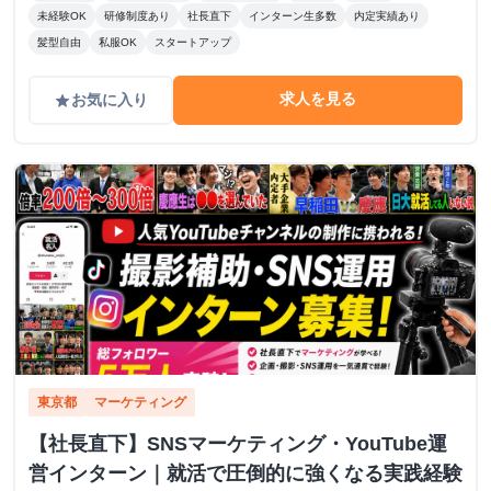
未経験OK
研修制度あり
社長直下
インターン生多数
内定実績あり
髪型自由
私服OK
スタートアップ
求人を見る
お気に入り
grade
東京都
マーケティング
【社長直下】SNSマーケティング・YouTube運
営インターン｜就活で圧倒的に強くなる実践経験