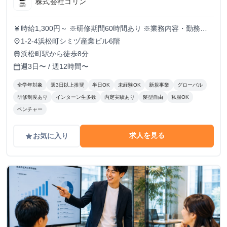
株式会社コリン
時給1,300円～ ※研修期間60時間あり ※業務内容・勤務状
currency_yen
況により決定
1-2-4浜松町シミヅ産業ビル6階
place
浜松町駅から徒歩8分
train
週3日〜 / 週12時間〜
calendar_today
全学年対象
週3日以上推奨
半日OK
未経験OK
新規事業
グローバル
研修制度あり
インターン生多数
内定実績あり
髪型自由
私服OK
ベンチャー
求人を見る
お気に入り
grade