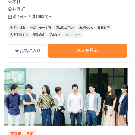
本社
place
神保町
train
週2日〜 / 週10時間〜
calendar_today
全学年対象
一部リモート可
週2日以下OK
未経験OK
社長直下
内定実績あり
髪型自由
私服OK
ベンチャー
求人を見る
お気に入り
grade
東京都
営業