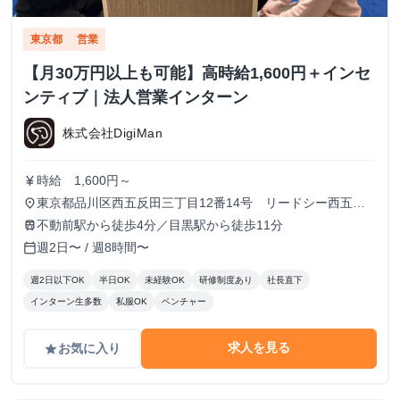
東京都
営業
【月30万円以上も可能】高時給1,600円＋インセ
ンティブ｜法人営業インターン
株式会社DigiMan
時給 1,600円～
currency_yen
東京都品川区西五反田三丁目12番14号 リードシー西五反
place
田ビル7-8階（受付8階）
不動前駅から徒歩4分／目黒駅から徒歩11分
train
週2日〜 / 週8時間〜
calendar_today
週2日以下OK
半日OK
未経験OK
研修制度あり
社長直下
インターン生多数
私服OK
ベンチャー
求人を見る
お気に入り
grade