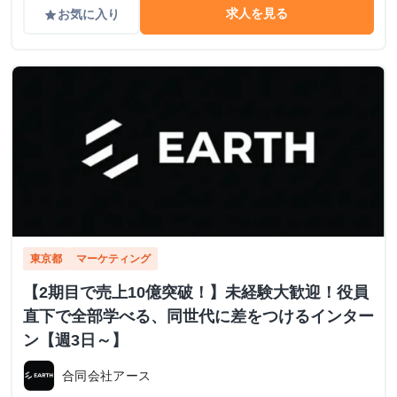
求人を見る
お気に入り
grade
東京都
マーケティング
【2期目で売上10億突破！】未経験大歓迎！役員
直下で全部学べる、同世代に差をつけるインター
ン【週3日～】
合同会社アース