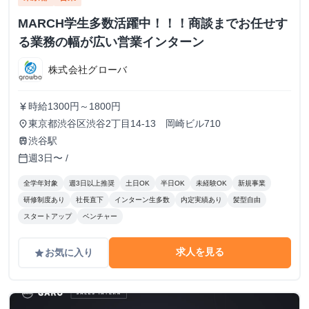
MARCH学生多数活躍中！！！商談までお任せす
る業務の幅が広い営業インターン
株式会社グローバ
時給1300円～1800円
currency_yen
東京都渋谷区渋谷2丁目14-13 岡崎ビル710
place
渋谷駅
train
週3日〜 /
calendar_today
全学年対象
週3日以上推奨
土日OK
半日OK
未経験OK
新規事業
研修制度あり
社長直下
インターン生多数
内定実績あり
髪型自由
スタートアップ
ベンチャー
求人を見る
お気に入り
grade