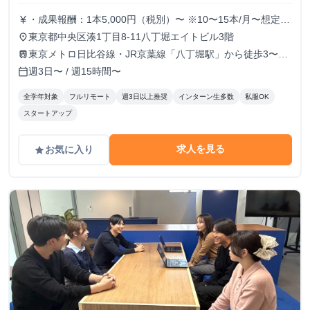
・成果報酬：1本5,000円（税別）〜 ※10〜15本/月〜想定
currency_yen
※経験、実績、能力等によって変動 ※トライアル期間の場
東京都中央区湊1丁目8-11八丁堀エイトビル3階
place
合変動あり
東京メトロ日比谷線・JR京葉線「八丁堀駅」から徒歩3〜6
train
分
週3日〜 / 週15時間〜
calendar_today
全学年対象
フルリモート
週3日以上推奨
インターン生多数
私服OK
スタートアップ
求人を見る
お気に入り
grade