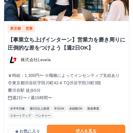
東京都
営業
【事業立ち上げインターン】営業力を磨き周りに
圧倒的な差をつけよう【週2日OK】
株式会社Levela
時給：1,300円〜 ※職種によってインセンティブ支給あり
currency_yen
東京都渋谷区宇田川町42-6 TQ渋谷宇田川町3階
place
渋谷駅 徒歩5分
train
週2日〜 / 週15時間〜
calendar_today
全学年対象
週3日以上推奨
半日OK
未経験OK
新規事業
スタートアップ
ベンチャー
求人を見る
お気に入り
grade