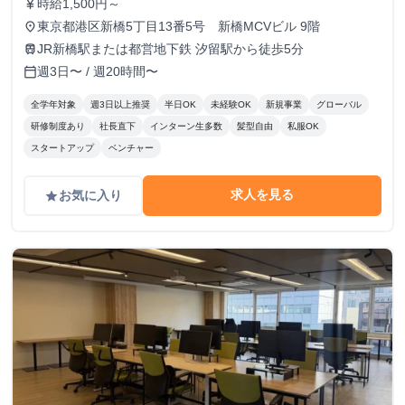
時給1,500円～
currency_yen
東京都港区新橋5丁目13番5号 新橋MCVビル 9階
place
JR新橋駅または都営地下鉄 汐留駅から徒歩5分
train
週3日〜 / 週20時間〜
calendar_today
全学年対象
週3日以上推奨
半日OK
未経験OK
新規事業
グローバル
研修制度あり
社長直下
インターン生多数
髪型自由
私服OK
スタートアップ
ベンチャー
求人を見る
お気に入り
grade