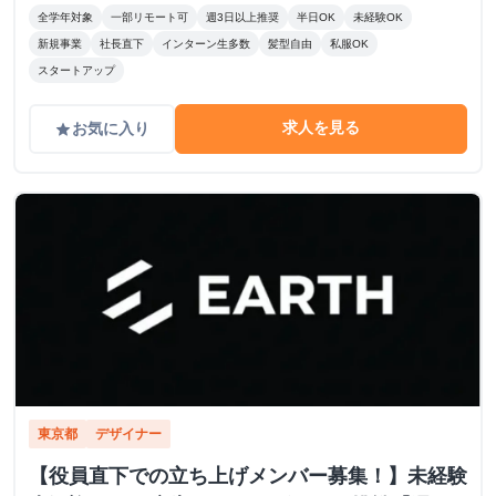
全学年対象
一部リモート可
週3日以上推奨
半日OK
未経験OK
新規事業
社長直下
インターン生多数
髪型自由
私服OK
スタートアップ
求人を見る
お気に入り
grade
東京都
デザイナー
【役員直下での立ち上げメンバー募集！】未経験