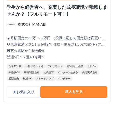
学生から経営者へ、充実した成長環境で飛躍しま
せんか？【フルリモート可！】
株式会社MANABI
月額固定の22万～82万円 （役職に応じて固定額は変更いた
currency_yen
します）
東京都港区芝1丁目5番9号 住友不動産芝ビル2号館4F (フル
place
リモート/出勤は自由です)
芝公園駅から徒歩5分
train
週5日〜 / 週40時間〜
calendar_today
全学年対象
一部リモート可
フルリモート
週3日以上推奨
土日OK
未経験OK
研修制度あり
社長直下
インターン生多数
内定実績あり
髪型自由
私服OK
スタートアップ
ベンチャー
求人を見る
お気に入り
grade