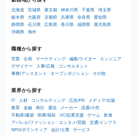
北海道
宮城県
東京都
神奈川県
千葉県
埼玉県
栃木県
大阪府
京都府
兵庫県
奈良県
愛知県
静岡県
石川県
広島県
香川県
福岡県
鹿児島県
沖縄県
海外
職種から探す
営業
企画
マーケティング
編集/ライター
エンジニア
デザイナー
人事/広報
コンサルタント
事務/アシスタント
オープンポジション
その他
業界から探す
IT
人材
コンサルティング
広告/PR
メディア/出版
教育
金融
商社
通信
メーカー
流通/小売
不動産/建築
医療/福祉
VC/起業支援
ゲーム
飲食
アパレル/ファッション
エンタメ/芸能
交通/インフラ
NPO/ボランティア
会計/士業
サービス