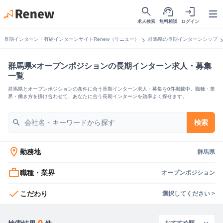
search
support_agent
login
Open
求人検索
無料相談
ログイン
chevron_right
chevron_
長期インターン・有給インターンサイトRenew（リニュー）
群馬県の長期インターンシップ
群馬県×オープンポジションの長期インターン求人・募集
一覧
群馬県とオープンポジションの条件に合う長期インターン求人・募集を0件掲載中。職種・業
界・働き方を掛け合わせて、あなたに合う長期インターンを効率よく探せます。
search
検索
location_on
勤務地
群馬県
work_outline
職種・業界
オープンポジション
check
こだわり
選択してください >
0