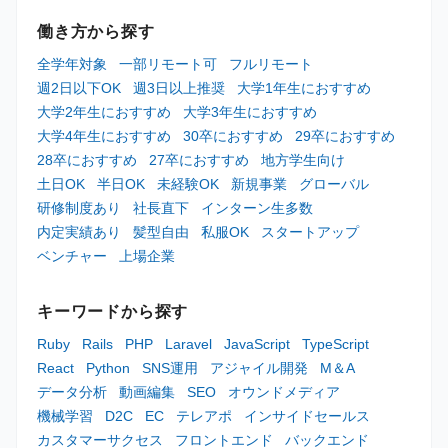
働き方から探す
全学年対象
一部リモート可
フルリモート
週2日以下OK
週3日以上推奨
大学1年生におすすめ
大学2年生におすすめ
大学3年生におすすめ
大学4年生におすすめ
30卒におすすめ
29卒におすすめ
28卒におすすめ
27卒におすすめ
地方学生向け
土日OK
半日OK
未経験OK
新規事業
グローバル
研修制度あり
社長直下
インターン生多数
内定実績あり
髪型自由
私服OK
スタートアップ
ベンチャー
上場企業
キーワードから探す
Ruby
Rails
PHP
Laravel
JavaScript
TypeScript
React
Python
SNS運用
アジャイル開発
M＆A
データ分析
動画編集
SEO
オウンドメディア
機械学習
D2C
EC
テレアポ
インサイドセールス
カスタマーサクセス
フロントエンド
バックエンド