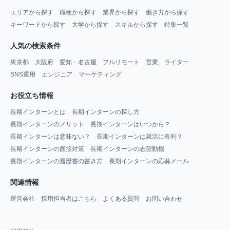
エリアから探す
職種から探す
業界から探す
働き方から探す
キーワードから探す
大学から探す
スキルから探す
特集一覧
人気の検索条件
東京都
大阪府
愛知・名古屋
フルリモート
営業
ライター
SNS運用
エンジニア
マーケティング
お役立ち情報
長期インターンとは
長期インターンの探し方
長期インターンのメリット
長期インターンはいつから？
長期インターンは意味ない？
長期インターンは就活に有利？
長期インターンの面接対策
長期インターンの志望動機
長期インターンの履歴書の書き方
長期インターンの応募メール
関連情報
運営会社
採用担当者はこちら
よくある質問
お問い合わせ