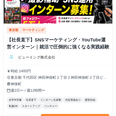
東京都
マーケティング
【社長直下】SNSマーケティング・YouTube運
営インターン｜就活で圧倒的に強くなる実践経験
ビューイング株式会社
時給:1400円
currency_yen
東京都 千代田区 神田神保町２丁目２神田神保町２丁目ビル
place
５０２号室
神保町
train
週2日〜 / 週12時間〜
calendar_today
全学年対象
社長直下
インターン生多数
内定実績あり
髪型自由
私服OK
スタートアップ
ベンチャー