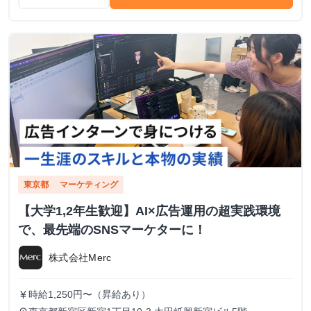
東京都
マーケティング
【大学1,2年生歓迎】AI×広告運用の超実践環境
で、最先端のSNSマーケターに！
株式会社Merc
時給1,250円〜（昇給あり）
currency_yen