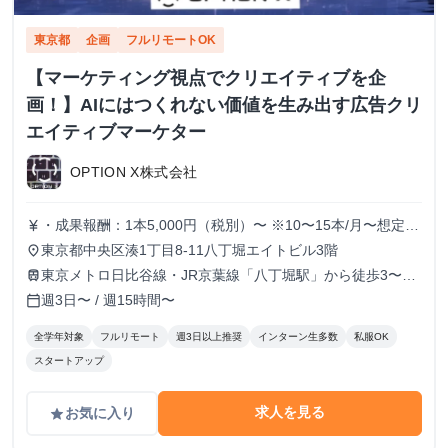
東京都
企画
フルリモートOK
【マーケティング視点でクリエイティブを企
画！】AIにはつくれない価値を生み出す広告クリ
エイティブマーケター
OPTION X株式会社
・成果報酬：1本5,000円（税別）〜 ※10〜15本/月〜想定
currency_yen
※経験、実績、能力等によって変動 ※トライアル期間の場
東京都中央区湊1丁目8-11八丁堀エイトビル3階
place
合変動あり
東京メトロ日比谷線・JR京葉線「八丁堀駅」から徒歩3〜6
train
分
週3日〜 / 週15時間〜
calendar_today
全学年対象
フルリモート
週3日以上推奨
インターン生多数
私服OK
スタートアップ
求人を見る
お気に入り
grade