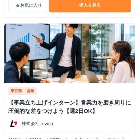
求人を見る
お気に入り
grade
東京都
営業
【事業立ち上げインターン】営業力を磨き周りに
圧倒的な差をつけよう【週2日OK】
株式会社Levela