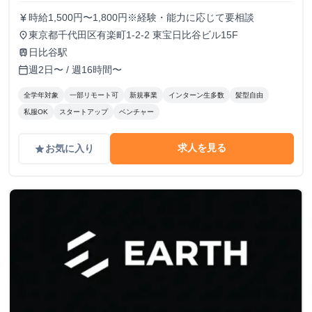
時給1,500円〜1,800円※経験・能力に応じて要相談
currency_yen
東京都千代田区有楽町1-2-2 東宝日比谷ビル15F
place
日比谷駅
train
週2日〜 / 週16時間〜
calendar_today
全学年対象
一部リモート可
新規事業
インターン生多数
髪型自由
私服OK
スタートアップ
ベンチャー
求人を見る
お気に入り
grade