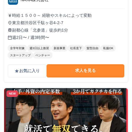
時給１５００～ 経験やスキルによって変動
currency_yen
東京都渋谷区千駄ヶ谷4-2-7
place
副都心線「北参道」徒歩約1分
train
週2日〜 / 週3時間〜
calendar_today
全学年対象
週3日以上推奨
新規事業
社長直下
髪型自由
私服OK
スタートアップ
ベンチャー
求人を見る
お気に入り
grade
NEW