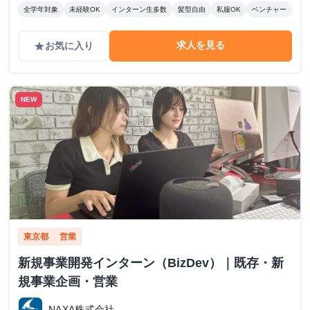
全学年対象
未経験OK
インターン生多数
髪型自由
私服OK
ベンチャー
求人を見る
お気に入り
grade
NEW
東京都
営業
新規事業開発インターン（BizDev）｜既存・新
規事業企画・営業
NAXA株式会社