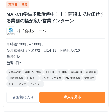
東京都
営業
MARCH学生多数活躍中！！！商談までお任せす
る業務の幅が広い営業インターン
株式会社グローバ
時給1300円～1800円
currency_yen
東京都渋谷区渋谷2丁目14-13 岡崎ビル710
place
渋谷駅
train
週3日〜 /
calendar_today
全学年対象
週3日以上推奨
土日OK
半日OK
未経験OK
新規事業
研修制度あり
社長直下
インターン生多数
内定実績あり
髪型自由
スタートアップ
ベンチャー
求人を見る
お気に入り
grade