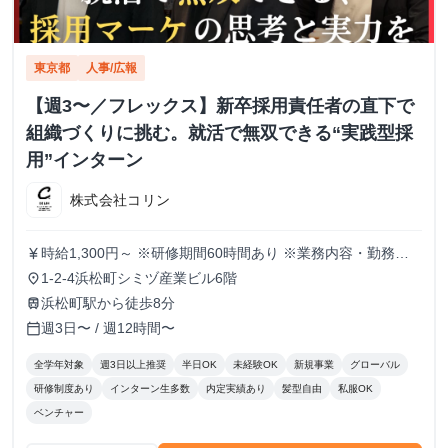
東京都
人事/広報
【週3〜／フレックス】新卒採用責任者の直下で
組織づくりに挑む。就活で無双できる“実践型採
用”インターン
株式会社コリン
時給1,300円～ ※研修期間60時間あり ※業務内容・勤務状
currency_yen
況により決定
1-2-4浜松町シミヅ産業ビル6階
place
浜松町駅から徒歩8分
train
週3日〜 / 週12時間〜
calendar_today
全学年対象
週3日以上推奨
半日OK
未経験OK
新規事業
グローバル
研修制度あり
インターン生多数
内定実績あり
髪型自由
私服OK
ベンチャー