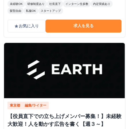
未経験OK
研修制度あり
社長直下
インターン生多数
内定実績あり
髪型自由
私服OK
スタートアップ
求人を見る
お気に入り
grade
東京都
編集/ライター
【役員直下での立ち上げメンバー募集！】未経験
大歓迎！人を動かす広告を書く【週３～】