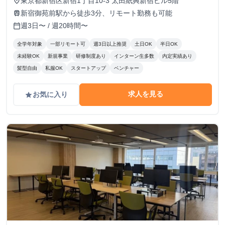
東京都新宿区新宿1丁目10-3 太田紙興新宿ビル5階
place
新宿御苑前駅から徒歩3分、リモート勤務も可能
train
週3日〜 / 週20時間〜
calendar_today
全学年対象
一部リモート可
週3日以上推奨
土日OK
半日OK
未経験OK
新規事業
研修制度あり
インターン生多数
内定実績あり
髪型自由
私服OK
スタートアップ
ベンチャー
求人を見る
お気に入り
grade