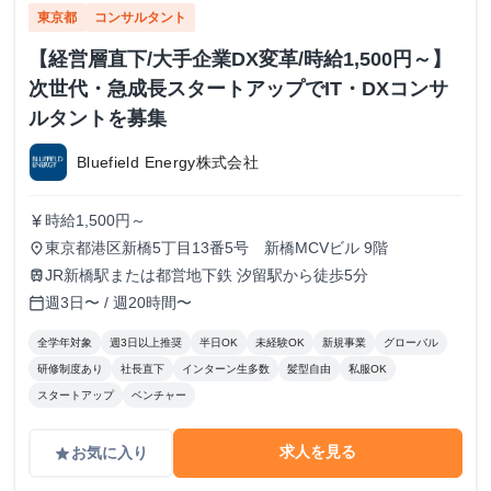
東京都
コンサルタント
【経営層直下/大手企業DX変革/時給1,500円～】
次世代・急成長スタートアップでIT・DXコンサ
ルタントを募集
Bluefield Energy株式会社
時給1,500円～
currency_yen
東京都港区新橋5丁目13番5号 新橋MCVビル 9階
place
JR新橋駅または都営地下鉄 汐留駅から徒歩5分
train
週3日〜 / 週20時間〜
calendar_today
全学年対象
週3日以上推奨
半日OK
未経験OK
新規事業
グローバル
研修制度あり
社長直下
インターン生多数
髪型自由
私服OK
スタートアップ
ベンチャー
求人を見る
お気に入り
grade