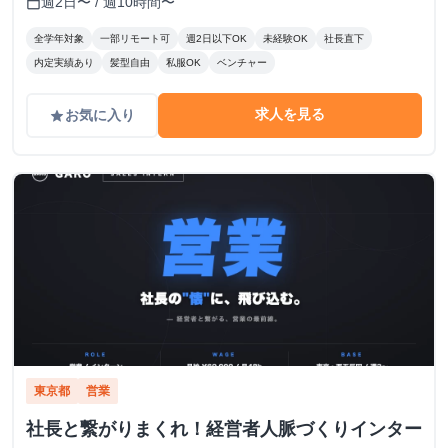
週2日〜 / 週10時間〜
calendar_today
全学年対象
一部リモート可
週2日以下OK
未経験OK
社長直下
内定実績あり
髪型自由
私服OK
ベンチャー
求人を見る
お気に入り
grade
東京都
営業
社長と繋がりまくれ！経営者人脈づくりインター