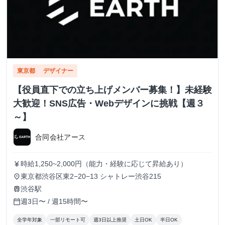
東京都
デザイナー
【役員直下での立ち上げメンバー募集！】未経験
大歓迎！SNS広告・Webデザインに挑戦【週３
～】
合同会社アース
時給1,250~2,000円（能力・経験に応じて昇給あり）
currency_yen
東京都渋谷区東2−20−13 シャトレー渋谷215
place
渋谷駅
train
週3日〜 / 週15時間〜
calendar_today
全学年対象
一部リモート可
週3日以上推奨
土日OK
半日OK