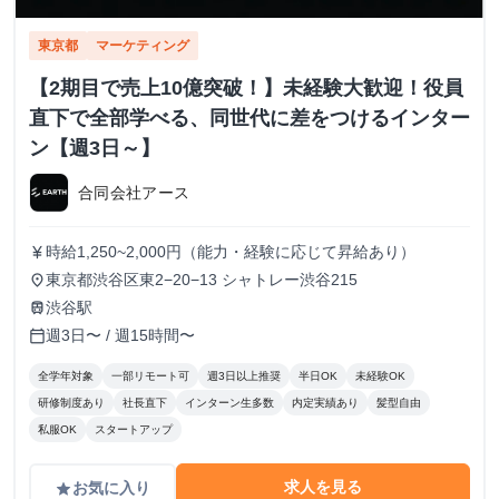
東京都
マーケティング
【2期目で売上10億突破！】未経験大歓迎！役員
直下で全部学べる、同世代に差をつけるインター
ン【週3日～】
合同会社アース
時給1,250~2,000円（能力・経験に応じて昇給あり）
currency_yen
東京都渋谷区東2−20−13 シャトレー渋谷215
place
渋谷駅
train
週3日〜 / 週15時間〜
calendar_today
全学年対象
一部リモート可
週3日以上推奨
半日OK
未経験OK
研修制度あり
社長直下
インターン生多数
内定実績あり
髪型自由
私服OK
スタートアップ
求人を見る
お気に入り
grade