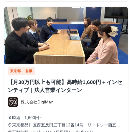
東京都
営業
【月30万円以上も可能】高時給1,600円＋インセ
ンティブ｜法人営業インターン
株式会社DigiMan
時給 1,600円～
currency_yen
東京都品川区西五反田三丁目12番14号 リードシー西五反
place
田ビル7-8階（受付8階）