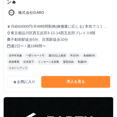
ン🔥
株式会社GARO
月給60000円/月48時間勤務(稼働量に応じる) 本気でコミッ
currency_yen
トすれば、学生でも圧倒的な実績と報酬を得られる環境で
東京都品川区西五反田3-12-14西五反田プレイス8階
place
す！
不動前駅徒歩5分、目黒駅徒歩10分
train
週2日〜 / 週15時間〜
calendar_today
全学年対象
一部リモート可
週3日以上推奨
半日OK
未経験OK
新規事業
社長直下
インターン生多数
髪型自由
私服OK
スタートアップ
求人を見る
お気に入り
grade