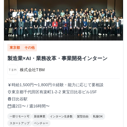
東京都
その他
製造業×AI・業務改革・事業開発インターン
株式会社TBM
時給1,500円〜1,800円※経験・能力に応じて要相談
currency_yen
東京都千代田区有楽町1-2-2 東宝日比谷ビル15F
place
日比谷駅
train
週2日〜 / 週16時間〜
calendar_today
一部リモート可
新規事業
インターン生多数
髪型自由
私服OK
スタートアップ
ベンチャー