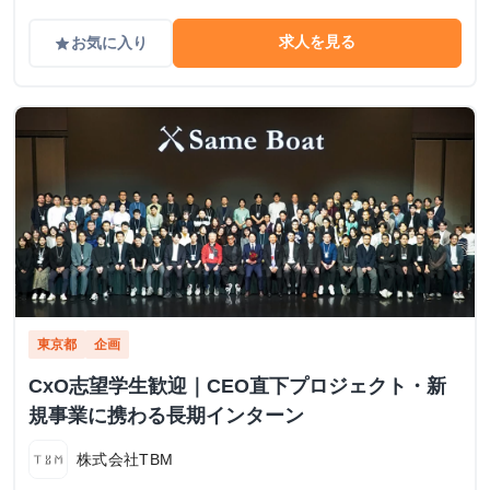
求人を見る
お気に入り
grade
東京都
企画
CxO志望学生歓迎｜CEO直下プロジェクト・新
規事業に携わる長期インターン
株式会社TBM