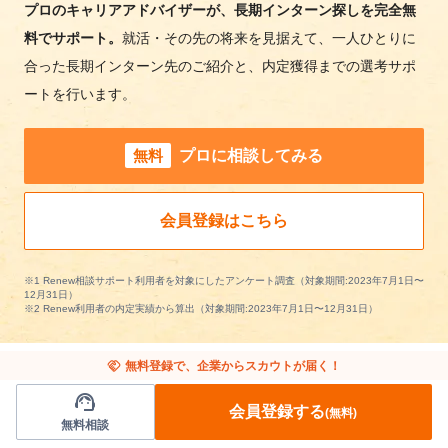
プロのキャリアアドバイザーが、長期インターン探しを完全無
料でサポート。
就活・その先の将来を見据えて、一人ひとりに
合った長期インターン先のご紹介と、内定獲得までの選考サポ
ートを行います。
無料
プロに相談してみる
会員登録はこちら
※1 Renew相談サポート利用者を対象にしたアンケート調査（対象期間:2023年7月1日〜
12月31日）
※2 Renew利用者の内定実績から算出（対象期間:2023年7月1日〜12月31日）
handshake
無料登録で、企業からスカウトが届く！
support_agent
会員登録する
(無料)
広島県の長期インターンを条件で絞り込む
無料相談