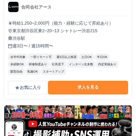
合同会社アース
時給1,250~2,000円（能力・経験に応じて昇給あり）
currency_yen
東京都渋谷区東2−20−13 シャトレー渋谷215
place
渋谷駅
train
週3日〜 / 週15時間〜
calendar_today
全学年対象
一部リモート可
週3日以上推奨
土日OK
半日OK
未経験OK
研修制度あり
社長直下
インターン生多数
内定実績あり
髪型自由
私服OK
スタートアップ
求人を見る
お気に入り
grade