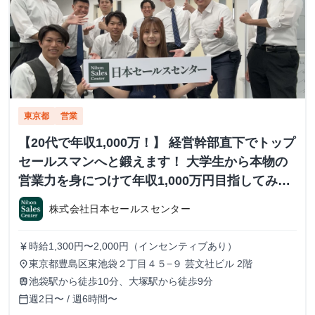
東京都
営業
【20代で年収1,000万！】 経営幹部直下でトップ
セールスマンへと鍛えます！ 大学生から本物の
営業力を身につけて年収1,000万円目指してみま
せんか？ ※当社直結内定あり #学歴不問 #未経験
株式会社日本セールスセンター
可 #1.2年生可 - 株式会社日本セールスセンター
の長期・有給インターンシップ
時給1,300円〜2,000円（インセンティブあり）
currency_yen
東京都豊島区東池袋２丁目４５−９ 芸文社ビル 2階
place
池袋駅から徒歩10分、大塚駅から徒歩9分
train
週2日〜 / 週6時間〜
calendar_today