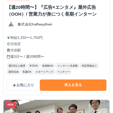
【週20時間〜】『広告×エンタメ』屋外広告
（OOH）/ 営業力が身につく長期インターン
株式会社halfwaytheir
時給1,250〜1,750円
currency_yen
渋谷区
place
渋谷駅
train
週3日〜 / 週20時間〜
calendar_today
週3日以上推奨
半日OK
未経験OK
インターン生多数
内定実績あり
髪型自由
私服OK
スタートアップ
ベンチャー
求人を見る
お気に入り
grade
NEW