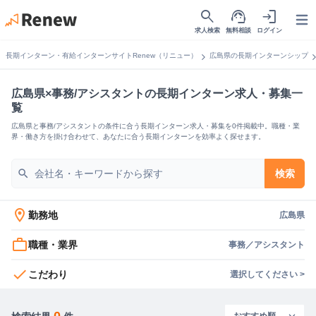
search
support_agent
login
Open
求人検索
無料相談
ログイン
chevron_right
chevron_
長期インターン・有給インターンサイトRenew（リニュー）
広島県の長期インターンシップ
広島県×事務/アシスタントの長期インターン求人・募集一
覧
広島県と事務/アシスタントの条件に合う長期インターン求人・募集を0件掲載中。職種・業
界・働き方を掛け合わせて、あなたに合う長期インターンを効率よく探せます。
search
検索
location_on
勤務地
広島県
work_outline
職種・業界
事務／アシスタント
check
こだわり
選択してください >
0