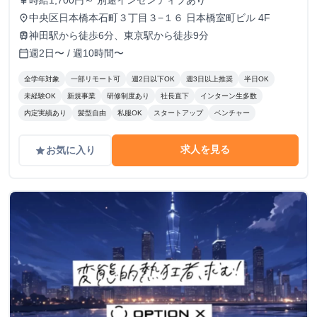
時給1,700円～ 別途インセンティブあり
currency_yen
中央区日本橋本石町３丁目３−１６ 日本橋室町ビル 4F
place
神田駅から徒歩6分、東京駅から徒歩9分
train
週2日〜 / 週10時間〜
calendar_today
全学年対象
一部リモート可
週2日以下OK
週3日以上推奨
半日OK
未経験OK
新規事業
研修制度あり
社長直下
インターン生多数
内定実績あり
髪型自由
私服OK
スタートアップ
ベンチャー
求人を見る
お気に入り
grade