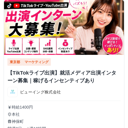
東京都
マーケティング
【TikTokライブ出演】就活メディア出演インタ
ーン募集｜稼げるインセンティブあり
ビューイング株式会社
時給1400円
currency_yen
本社
place
神保町
train