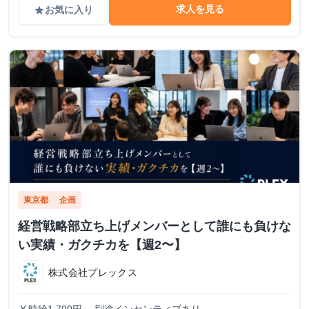
求人を見る
お気に入り
grade
東京都
企画
経営戦略部立ち上げメンバーとして誰にも負けな
い実績・ガクチカを【週2〜】
株式会社プレックス