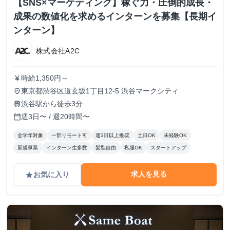
【SNS×マーケティング】稼ぐ力・圧倒的成長・
成果の数値化を求めるインターンを募集【長期イ
ンターン】
株式会社A2C
時給1,350円～
currency_yen
東京都渋谷区道玄坂1丁目12-5 渋谷マークシティ
place
渋谷駅から徒歩3分
train
週3日〜 / 週20時間〜
calendar_today
全学年対象
一部リモート可
週3日以上推奨
土日OK
未経験OK
新規事業
インターン生多数
髪型自由
私服OK
スタートアップ
求人を見る
お気に入り
grade