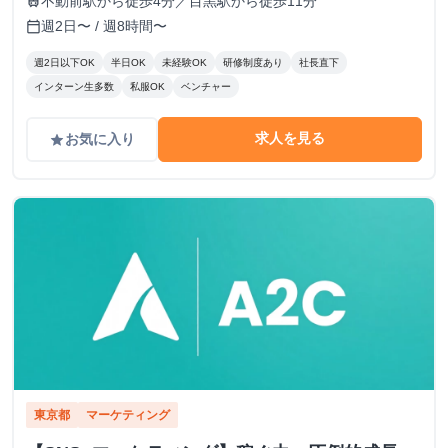
不動前駅から徒歩4分／目黒駅から徒歩11分
train
週2日〜 / 週8時間〜
calendar_today
週2日以下OK
半日OK
未経験OK
研修制度あり
社長直下
インターン生多数
私服OK
ベンチャー
求人を見る
お気に入り
grade
東京都
マーケティング