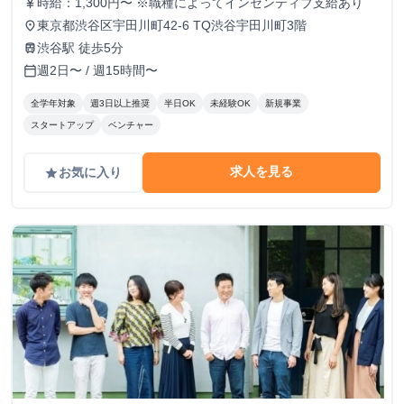
時給：1,300円〜 ※職種によってインセンティブ支給あり
currency_yen
東京都渋谷区宇田川町42-6 TQ渋谷宇田川町3階
place
渋谷駅 徒歩5分
train
週2日〜 / 週15時間〜
calendar_today
全学年対象
週3日以上推奨
半日OK
未経験OK
新規事業
スタートアップ
ベンチャー
求人を見る
お気に入り
grade