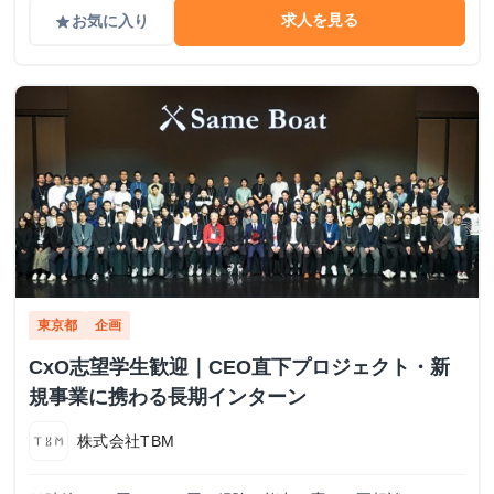
求人を見る
お気に入り
grade
東京都
企画
CxO志望学生歓迎｜CEO直下プロジェクト・新
規事業に携わる長期インターン
株式会社TBM