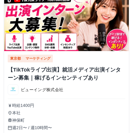
東京都
マーケティング
【TikTokライブ出演】就活メディア出演インタ
ーン募集｜稼げるインセンティブあり
ビューイング株式会社
時給1400円
currency_yen
本社
place
神保町
train
週2日〜 / 週10時間〜
calendar_today