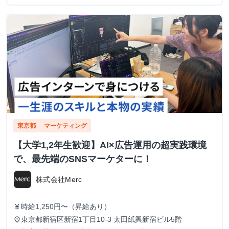
東京都
マーケティング
【大学1,2年生歓迎】AI×広告運用の超実践環境
で、最先端のSNSマーケターに！
株式会社Merc
時給1,250円〜（昇給あり）
currency_yen
東京都新宿区新宿1丁目10-3 太田紙興新宿ビル5階
place