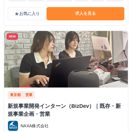
求人を見る
お気に入り
grade
NEW
東京都
営業
新規事業開発インターン（BizDev）｜既存・新
規事業企画・営業
NAXA株式会社