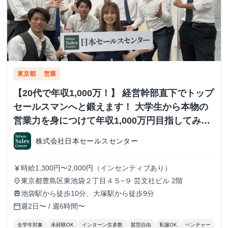
東京都
営業
【20代で年収1,000万！】 経営幹部直下でトップ
セールスマンへと鍛えます！ 大学生から本物の
営業力を身につけて年収1,000万円目指してみま
せんか？ ※当社直結内定あり #学歴不問 #未経験
株式会社日本セールスセンター
可 #1.2年生可 - 株式会社日本セールスセンター
の長期・有給インターンシップ
時給1,300円〜2,000円（インセンティブあり）
currency_yen
東京都豊島区東池袋２丁目４５−９ 芸文社ビル 2階
place
池袋駅から徒歩10分、大塚駅から徒歩9分
train
週2日〜 / 週6時間〜
calendar_today
全学年対象
未経験OK
インターン生多数
髪型自由
私服OK
ベンチャー