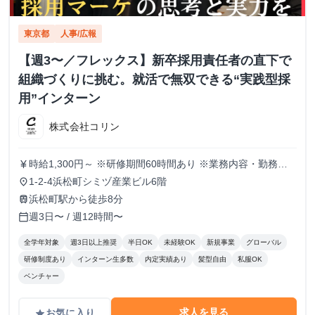
東京都
人事/広報
【週3〜／フレックス】新卒採用責任者の直下で
組織づくりに挑む。就活で無双できる“実践型採
用”インターン
株式会社コリン
時給1,300円～ ※研修期間60時間あり ※業務内容・勤務状
currency_yen
況により決定
1-2-4浜松町シミヅ産業ビル6階
place
浜松町駅から徒歩8分
train
週3日〜 / 週12時間〜
calendar_today
全学年対象
週3日以上推奨
半日OK
未経験OK
新規事業
グローバル
研修制度あり
インターン生多数
内定実績あり
髪型自由
私服OK
ベンチャー
求人を見る
お気に入り
grade