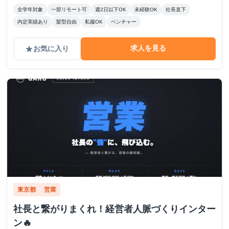
全学年対象
一部リモート可
週2日以下OK
未経験OK
社長直下
内定実績あり
髪型自由
私服OK
ベンチャー
求人を見る
お気に入り
grade
東京都
営業
社長と繋がりまくれ！経営者人脈づくりインター
ン🔥