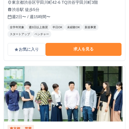
東京都渋谷区宇田川町42-6 TQ渋谷宇田川町3階
place
渋谷駅 徒歩5分
train
週2日〜 / 週15時間〜
calendar_today
全学年対象
週3日以上推奨
半日OK
未経験OK
新規事業
スタートアップ
ベンチャー
求人を見る
お気に入り
grade
東京都
営業