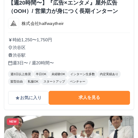
【週20時間〜】『広告×エンタメ』屋外広告
（OOH）/ 営業力が身につく長期インターン
株式会社halfwaytheir
時給1,250〜1,750円
currency_yen
渋谷区
place
渋谷駅
train
週3日〜 / 週20時間〜
calendar_today
週3日以上推奨
半日OK
未経験OK
インターン生多数
内定実績あり
髪型自由
私服OK
スタートアップ
ベンチャー
求人を見る
お気に入り
grade
NEW