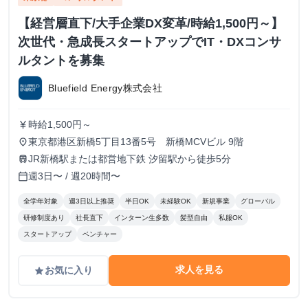
【経営層直下/大手企業DX変革/時給1,500円～】
次世代・急成長スタートアップでIT・DXコンサ
ルタントを募集
Bluefield Energy株式会社
時給1,500円～
currency_yen
東京都港区新橋5丁目13番5号 新橋MCVビル 9階
place
JR新橋駅または都営地下鉄 汐留駅から徒歩5分
train
週3日〜 / 週20時間〜
calendar_today
全学年対象
週3日以上推奨
半日OK
未経験OK
新規事業
グローバル
研修制度あり
社長直下
インターン生多数
髪型自由
私服OK
スタートアップ
ベンチャー
求人を見る
お気に入り
grade