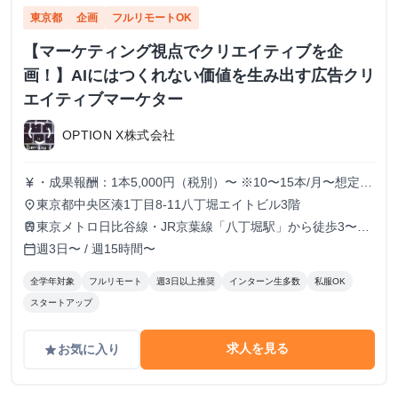
東京都
企画
フルリモートOK
【マーケティング視点でクリエイティブを企
画！】AIにはつくれない価値を生み出す広告クリ
エイティブマーケター
OPTION X株式会社
・成果報酬：1本5,000円（税別）〜 ※10〜15本/月〜想定
currency_yen
※経験、実績、能力等によって変動 ※トライアル期間の場
東京都中央区湊1丁目8-11八丁堀エイトビル3階
place
合変動あり
東京メトロ日比谷線・JR京葉線「八丁堀駅」から徒歩3〜6
train
分
週3日〜 / 週15時間〜
calendar_today
全学年対象
フルリモート
週3日以上推奨
インターン生多数
私服OK
スタートアップ
求人を見る
お気に入り
grade