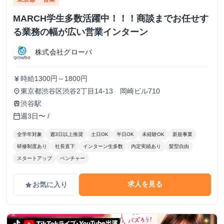
MARCH学生多数活躍中！！！商談までお任せす
る業務の幅が広い営業インターン
株式会社グローバ
時給1300円～1800円
currency_yen
東京都渋谷区渋谷2丁目14-13 岡崎ビル710
place
渋谷駅
train
週3日〜 /
calendar_today
全学年対象
週3日以上推奨
土日OK
半日OK
未経験OK
新規事業
研修制度あり
社長直下
インターン生多数
内定実績あり
髪型自由
スタートアップ
ベンチャー
求人を見る
お気に入り
grade