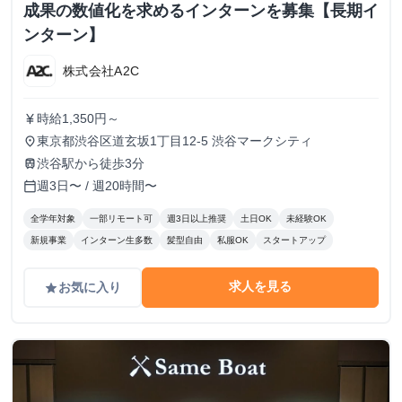
成果の数値化を求めるインターンを募集【長期イ
ンターン】
株式会社A2C
時給1,350円～
currency_yen
東京都渋谷区道玄坂1丁目12-5 渋谷マークシティ
place
渋谷駅から徒歩3分
train
週3日〜 / 週20時間〜
calendar_today
全学年対象
一部リモート可
週3日以上推奨
土日OK
未経験OK
新規事業
インターン生多数
髪型自由
私服OK
スタートアップ
求人を見る
お気に入り
grade