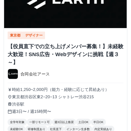
東京都
デザイナー
【役員直下での立ち上げメンバー募集！】未経験
大歓迎！SNS広告・Webデザインに挑戦【週３
～】
合同会社アース
時給1,250~2,000円（能力・経験に応じて昇給あり）
currency_yen
東京都渋谷区東2−20−13 シャトレー渋谷215
place
渋谷駅
train
週3日〜 / 週15時間〜
calendar_today
全学年対象
一部リモート可
週3日以上推奨
土日OK
半日OK
未経験OK
研修制度あり
社長直下
インターン生多数
内定実績あり