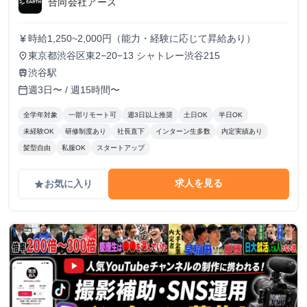
合同会社アース
時給1,250~2,000円（能力・経験に応じて昇給あり）
currency_yen
東京都渋谷区東2−20−13 シャトレー渋谷215
place
渋谷駅
train
週3日〜 / 週15時間〜
calendar_today
全学年対象
一部リモート可
週3日以上推奨
土日OK
半日OK
未経験OK
研修制度あり
社長直下
インターン生多数
内定実績あり
髪型自由
私服OK
スタートアップ
求人を見る
お気に入り
grade