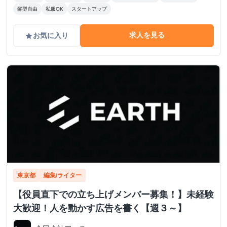
髪型自由
私服OK
スタートアップ
求人を見る
お気に入り
grade
東京都
編集/ライター
【役員直下での立ち上げメンバー募集！】未経験
大歓迎！人を動かす広告を書く【週３～】