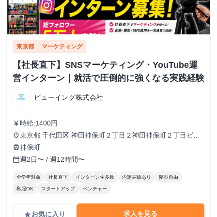
東京都
マーケティング
【社長直下】SNSマーケティング・YouTube運
営インターン｜就活で圧倒的に強くなる実践経験
ビューイング株式会社
時給:1400円
currency_yen
東京都 千代田区 神田神保町２丁目２神田神保町２丁目ビル
place
５０２号室
神保町
train
週2日〜 / 週12時間〜
calendar_today
全学年対象
社長直下
インターン生多数
内定実績あり
髪型自由
私服OK
スタートアップ
ベンチャー
求人を見る
お気に入り
grade