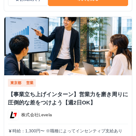
東京都
営業
【事業立ち上げインターン】営業力を磨き周りに
圧倒的な差をつけよう【週2日OK】
株式会社Levela
時給：1,300円〜 ※職種によってインセンティブ支給あり
currency_yen