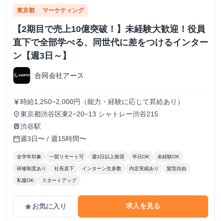
東京都
マーケティング
【2期目で売上10億突破！】未経験大歓迎！役員
直下で全部学べる、同世代に差をつけるインター
ン【週3日～】
合同会社アース
時給1,250~2,000円（能力・経験に応じて昇給あり）
currency_yen
東京都渋谷区東2−20−13 シャトレー渋谷215
place
渋谷駅
train
週3日〜 / 週15時間〜
calendar_today
全学年対象
一部リモート可
週3日以上推奨
半日OK
未経験OK
研修制度あり
社長直下
インターン生多数
内定実績あり
髪型自由
私服OK
スタートアップ
求人を見る
お気に入り
grade