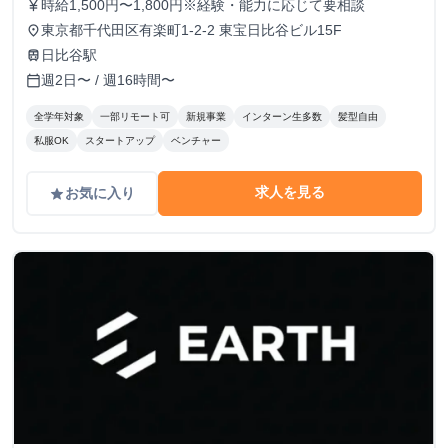
時給1,500円〜1,800円※経験・能力に応じて要相談
currency_yen
東京都千代田区有楽町1-2-2 東宝日比谷ビル15F
place
日比谷駅
train
週2日〜 / 週16時間〜
calendar_today
全学年対象
一部リモート可
新規事業
インターン生多数
髪型自由
私服OK
スタートアップ
ベンチャー
求人を見る
お気に入り
grade