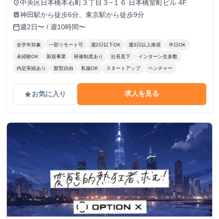
中央区日本橋本石町３丁目３−１６ 日本橋室町ビル 4F
place
神田駅から徒歩6分、東京駅から徒歩9分
train
週2日〜 / 週10時間〜
calendar_today
全学年対象
一部リモート可
週2日以下OK
週3日以上推奨
半日OK
未経験OK
新規事業
研修制度あり
社長直下
インターン生多数
内定実績あり
髪型自由
私服OK
スタートアップ
ベンチャー
求人を見る
お気に入り
grade