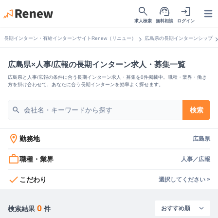
search
support_agent
login
Open
求人検索
無料相談
ログイン
chevron_right
chevron_
長期インターン・有給インターンサイトRenew（リニュー）
広島県の長期インターンシップ
広島県×人事/広報の長期インターン求人・募集一覧
広島県と人事/広報の条件に合う長期インターン求人・募集を0件掲載中。職種・業界・働き
方を掛け合わせて、あなたに合う長期インターンを効率よく探せます。
search
検索
location_on
勤務地
広島県
work_outline
職種・業界
人事／広報
check
こだわり
選択してください >
0
検索結果
件