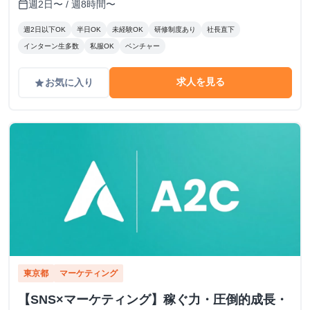
週2日〜 / 週8時間〜
calendar_today
週2日以下OK
半日OK
未経験OK
研修制度あり
社長直下
インターン生多数
私服OK
ベンチャー
求人を見る
お気に入り
grade
東京都
マーケティング
【SNS×マーケティング】稼ぐ力・圧倒的成長・