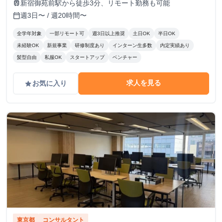
新宿御苑前駅から徒歩3分、リモート勤務も可能
train
週3日〜 / 週20時間〜
calendar_today
全学年対象
一部リモート可
週3日以上推奨
土日OK
半日OK
未経験OK
新規事業
研修制度あり
インターン生多数
内定実績あり
髪型自由
私服OK
スタートアップ
ベンチャー
求人を見る
お気に入り
grade
東京都
コンサルタント