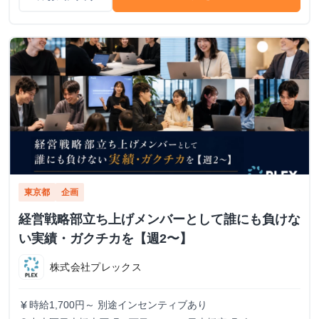
東京都
企画
経営戦略部立ち上げメンバーとして誰にも負けな
い実績・ガクチカを【週2〜】
株式会社プレックス
時給1,700円～ 別途インセンティブあり
currency_yen