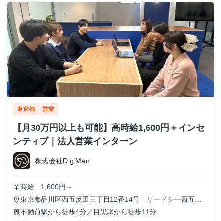
東京都
営業
【月30万円以上も可能】高時給1,600円＋インセ
ンティブ｜法人営業インターン
株式会社DigiMan
時給 1,600円～
currency_yen
東京都品川区西五反田三丁目12番14号 リードシー西五反
place
田ビル7-8階（受付8階）
不動前駅から徒歩4分／目黒駅から徒歩11分
train