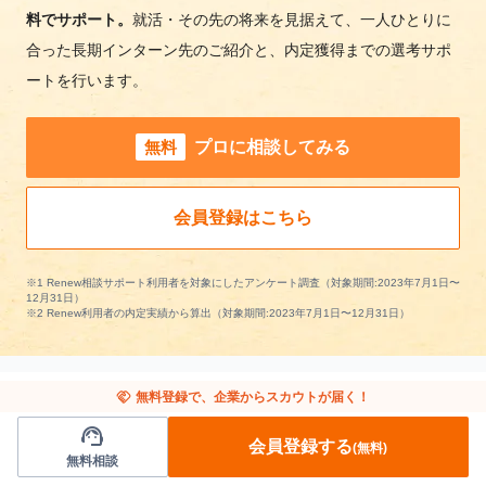
料でサポート。
就活・その先の将来を見据えて、一人ひとりに
合った長期インターン先のご紹介と、内定獲得までの選考サポ
ートを行います。
無料
プロに相談してみる
会員登録はこちら
※1 Renew相談サポート利用者を対象にしたアンケート調査（対象期間:2023年7月1日〜
12月31日）
※2 Renew利用者の内定実績から算出（対象期間:2023年7月1日〜12月31日）
handshake
無料登録で、企業からスカウトが届く！
support_agent
広島県の長期インターンを条件で絞り込む
会員登録する
(無料)
無料相談