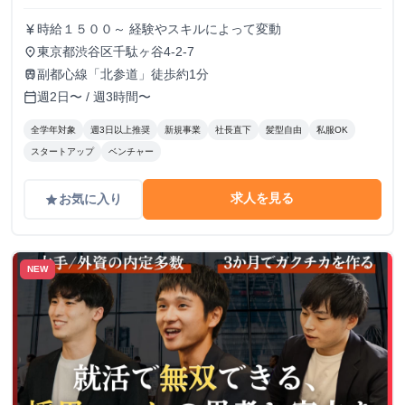
時給１５００～ 経験やスキルによって変動
currency_yen
東京都渋谷区千駄ヶ谷4-2-7
place
副都心線「北参道」徒歩約1分
train
週2日〜 / 週3時間〜
calendar_today
全学年対象
週3日以上推奨
新規事業
社長直下
髪型自由
私服OK
スタートアップ
ベンチャー
求人を見る
お気に入り
grade
NEW