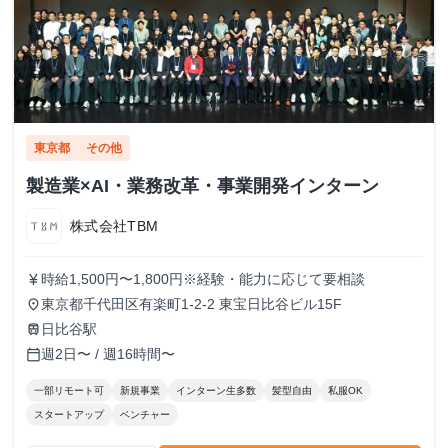
東京都
その他
製造業×AI・業務改革・事業開発インターン
株式会社TBM
時給1,500円〜1,800円※経験・能力に応じて要相談
currency_yen
東京都千代田区有楽町1-2-2 東宝日比谷ビル15F
place
日比谷駅
train
週2日〜 / 週16時間〜
calendar_today
一部リモート可
新規事業
インターン生多数
髪型自由
私服OK
スタートアップ
ベンチャー