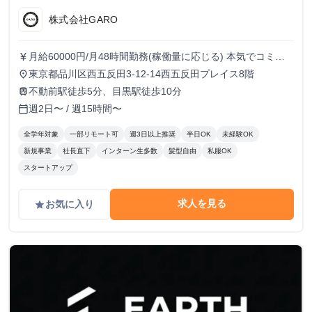
株式会社GARO
月給60000円/月48時間勤務(稼働量に応じる) 本気でコミッ
currency_yen
トすれば、学生でも圧倒的な実績と報酬を得られる環境で
東京都品川区西五反田3-12-14西五反田プレイス8階
place
す！
不動前駅徒歩5分、目黒駅徒歩10分
train
週2日〜 / 週15時間〜
calendar_today
全学年対象
一部リモート可
週3日以上推奨
半日OK
未経験OK
新規事業
社長直下
インターン生多数
髪型自由
私服OK
スタートアップ
求人を見る
お気に入り
grade