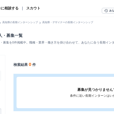
ロに相談する
｜
スカウト
history
あ
n_right
chevron_right
高知県の長期インターンシップ
高知県・デザイナーの長期インターンシップ
人・募集一覧
・募集を0件掲載中。職種・業界・働き方を掛け合わせて、あなたに合う長期イン
0
検索結果
件
募集が見つかりません
条件に近い長期インターンはい