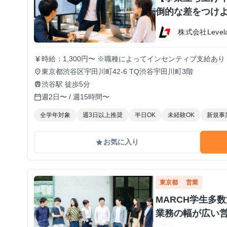
倒的な差をつけよ
株式会社Level
時給：1,300円〜 ※職種によってインセンティブ支給あり
currency_yen
東京都渋谷区宇田川町42-6 TQ渋谷宇田川町3階
place
渋谷駅 徒歩5分
train
週2日〜 / 週15時間〜
calendar_today
全学年対象
週3日以上推奨
半日OK
未経験OK
新規事
お気に入り
grade
東京都
営業
MARCH学生多
業務の幅が広い