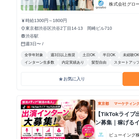
株式会社グロ
時給1300円～1800円
currency_yen
東京都渋谷区渋谷2丁目14-13 岡崎ビル710
place
渋谷駅
train
週3日〜 /
calendar_today
全学年対象
週3日以上推奨
土日OK
半日OK
未経験O
インターン生多数
内定実績あり
髪型自由
スタートアッ
お気に入り
grade
東京都
マーケティン
【TikTokラ
ン募集｜稼げる
ビューイング