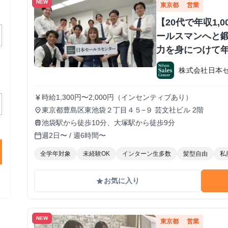
NEW
東京都
営業
【20代で年収1,
ールスマンへと鍛
力を身につけて年
か？ ※当社直結
株式会社日本
#1.2年生可 -
期・有給インタ
時給1,300円〜2,000円（インセンティブあり）
currency_yen
東京都豊島区東池袋２丁目４５−９ 芸文社ビル 2階
place
池袋駅から徒歩10分、大塚駅から徒歩9分
train
週2日〜 / 週6時間〜
calendar_today
全学年対象
未経験OK
インターン生多数
髪型自由
私
お気に入り
grade
NEW
東京都
営業