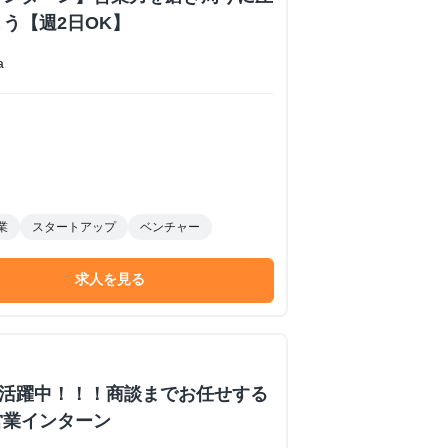
う【週2日OK】
a
業
スタートアップ
ベンチャー
求人を見る
数活躍中！！！商談までお任せする
営業インターン