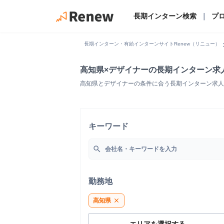
長期インターン検索
｜
プ
chevro
長期インターン・有給インターンサイトRenew（リニュー）
高知県×デザイナーの長期インターン求
高知県とデザイナーの条件に合う長期インターン求人
キーワード
search
勤務地
高知県
close