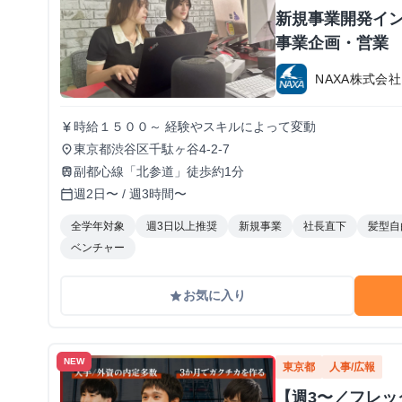
新規事業開発イン
事業企画・営業
NAXA株式会社
時給１５００～ 経験やスキルによって変動
currency_yen
東京都渋谷区千駄ヶ谷4-2-7
place
副都心線「北参道」徒歩約1分
train
週2日〜 / 週3時間〜
calendar_today
全学年対象
週3日以上推奨
新規事業
社長直下
髪型自
ベンチャー
お気に入り
grade
NEW
東京都
人事/広報
【週3〜／フレ