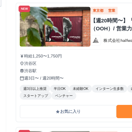
NEW
東京都
営業
【週20時間〜】
（OOH）/ 営
株式会社halfway
時給1,250〜1,750円
currency_yen
渋谷区
place
渋谷駅
train
週3日〜 / 週20時間〜
calendar_today
週3日以上推奨
半日OK
未経験OK
インターン生多数
スタートアップ
ベンチャー
お気に入り
grade