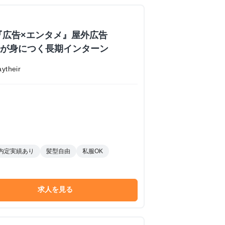
『広告×エンタメ』屋外広告
業力が身につく長期インターン
their
内定実績あり
髪型自由
私服OK
求人を見る