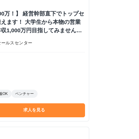
000万！】 経営幹部直下でトップセ
えます！ 大学生から本物の営業
収1,000万円目指してみません
内定あり #学歴不問 #未経験可
セールスセンター
 株式会社日本セールスセンターの長
ーンシップ
服OK
ベンチャー
求人を見る