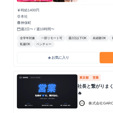
時給1400円
currency_yen
本社
place
神保町
train
週2日〜 / 週10時間〜
calendar_today
全学年対象
一部リモート可
週2日以下OK
未経験OK
私服OK
ベンチャー
お気に入り
grade
東京都
営業
社長と繋がりま
🔥
株式会社GAR