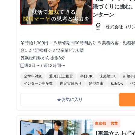
織づくりに挑む。
ンターン
株式会社コリ
時給1,300円～ ※研修期間60時間あり ※業務内容・勤
currency_yen
1-2-4浜松町シミヅ産業ビル6階
place
浜松町駅から徒歩8分
train
週3日〜 / 週12時間〜
calendar_today
全学年対象
週3日以上推奨
半日OK
未経験OK
新規事
インターン生多数
内定実績あり
髪型自由
私服OK
ベ
お気に入り
grade
東京都
営業
【事業立ち上げ