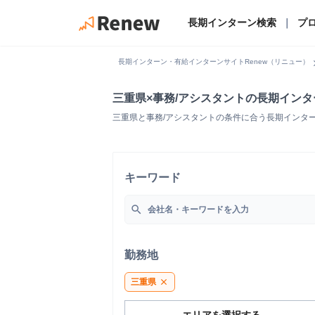
長期インターン検索
｜
プ
chevro
長期インターン・有給インターンサイトRenew（リニュー）
三重県×事務/アシスタントの長期イン
三重県と事務/アシスタントの条件に合う長期インタ
キーワード
search
勤務地
三重県
close