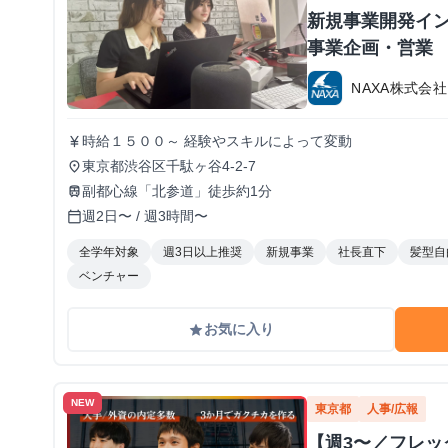
新規事業開発イン
事業企画・営業
NAXA株式会社
時給１５００～ 経験やスキルによって変動
currency_yen
東京都渋谷区千駄ヶ谷4-2-7
place
副都心線「北参道」徒歩約1分
train
週2日〜 / 週3時間〜
calendar_today
全学年対象
週3日以上推奨
新規事業
社長直下
髪型自
ベンチャー
お気に入り
grade
NEW
東京都
人事/広報
【週3〜／フレ