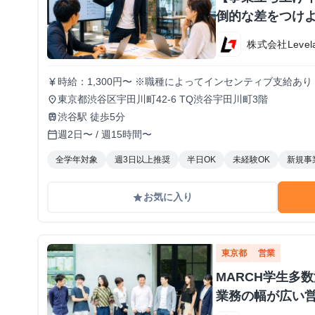
倒的な差をつけよ
株式会社Level
時給：1,300円〜 ※職種によってインセンティブ支給あり
currency_yen
東京都渋谷区宇田川町42-6 TQ渋谷宇田川町3階
place
渋谷駅 徒歩5分
train
週2日〜 / 週15時間〜
calendar_today
全学年対象
週3日以上推奨
半日OK
未経験OK
新規事
お気に入り
grade
東京都
営業
MARCH学生多
業務の幅が広い