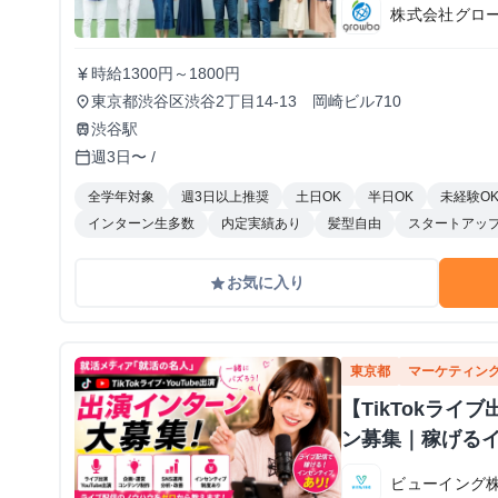
株式会社グロ
時給1300円～1800円
currency_yen
東京都渋谷区渋谷2丁目14-13 岡崎ビル710
place
渋谷駅
train
週3日〜 /
calendar_today
全学年対象
週3日以上推奨
土日OK
半日OK
未経験O
インターン生多数
内定実績あり
髪型自由
スタートアッ
お気に入り
grade
東京都
マーケティン
【TikTokラ
ン募集｜稼げる
ビューイング