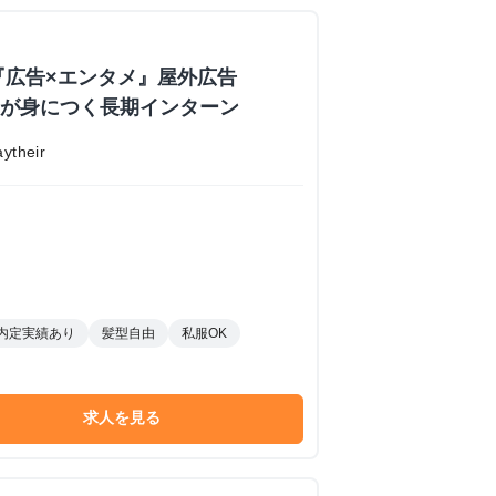
『広告×エンタメ』屋外広告
業力が身につく長期インターン
their
内定実績あり
髪型自由
私服OK
求人を見る