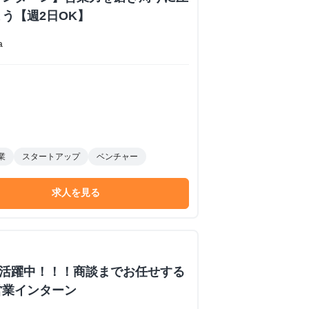
う【週2日OK】
a
業
スタートアップ
ベンチャー
求人を見る
数活躍中！！！商談までお任せする
営業インターン