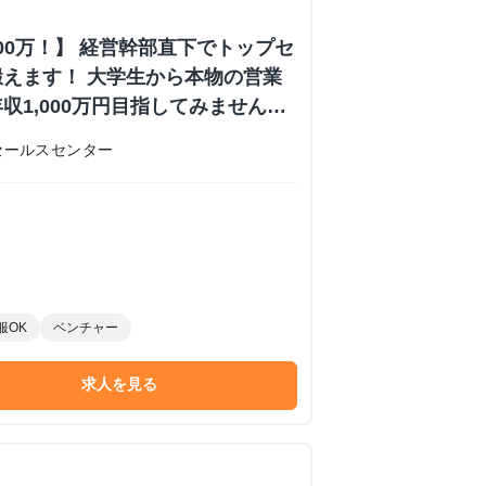
000万！】 経営幹部直下でトップセ
えます！ 大学生から本物の営業
収1,000万円目指してみません
内定あり #学歴不問 #未経験可
セールスセンター
 株式会社日本セールスセンターの長
ーンシップ
服OK
ベンチャー
求人を見る