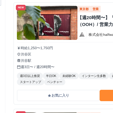
NEW
東京都
営業
【週20時間〜】
（OOH）/ 営
株式会社halfway
時給1,250〜1,750円
currency_yen
渋谷区
place
渋谷駅
train
週3日〜 / 週20時間〜
calendar_today
週3日以上推奨
半日OK
未経験OK
インターン生多数
スタートアップ
ベンチャー
お気に入り
grade