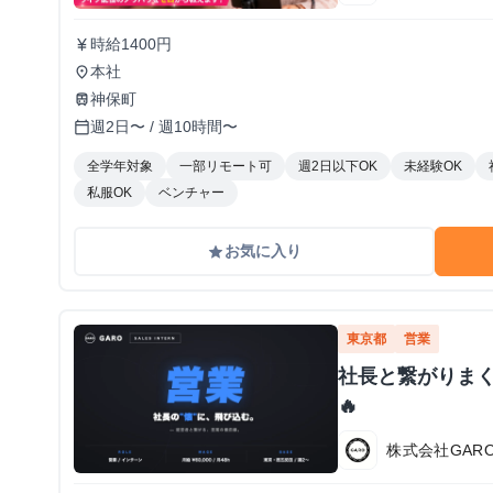
時給1400円
currency_yen
本社
place
神保町
train
週2日〜 / 週10時間〜
calendar_today
全学年対象
一部リモート可
週2日以下OK
未経験OK
私服OK
ベンチャー
お気に入り
grade
東京都
営業
社長と繋がりま
🔥
株式会社GAR