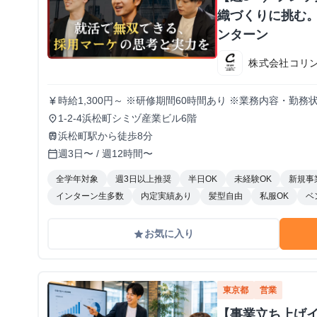
織づくりに挑む。
ンターン
株式会社コリ
時給1,300円～ ※研修期間60時間あり ※業務内容・勤
currency_yen
1-2-4浜松町シミヅ産業ビル6階
place
浜松町駅から徒歩8分
train
週3日〜 / 週12時間〜
calendar_today
全学年対象
週3日以上推奨
半日OK
未経験OK
新規事
インターン生多数
内定実績あり
髪型自由
私服OK
ベ
お気に入り
grade
東京都
営業
【事業立ち上げ