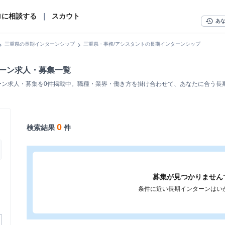
ロに相談する
｜
スカウト
history
あ
n_right
chevron_right
三重県の長期インターンシップ
三重県・事務/アシスタントの長期インターンシップ
ターン求人・募集一覧
ーン求人・募集を0件掲載中。職種・業界・働き方を掛け合わせて、あなたに合う長
0
検索結果
件
募集が見つかりません
条件に近い長期インターンはい