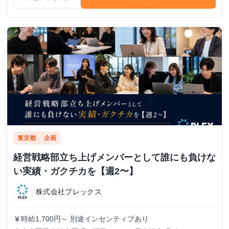
東京都
企画
経営戦略部立ち上げメンバーとして誰にも負けな
い実績・ガクチカを【週2〜】
株式会社プレックス
時給1,700円～ 別途インセンティブあり
currency_yen