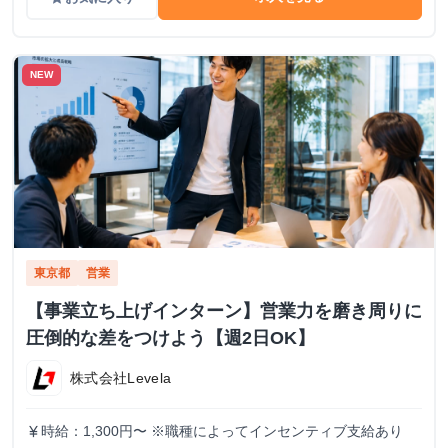
NEW
東京都
営業
【事業立ち上げインターン】営業力を磨き周りに
圧倒的な差をつけよう【週2日OK】
株式会社Levela
時給：1,300円〜 ※職種によってインセンティブ支給あり
currency_yen