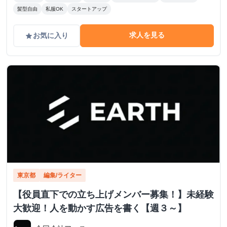
髪型自由
私服OK
スタートアップ
求人を見る
お気に入り
grade
東京都
編集/ライター
【役員直下での立ち上げメンバー募集！】未経験
大歓迎！人を動かす広告を書く【週３～】