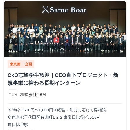
東京都
企画
CxO志望学生歓迎｜CEO直下プロジェクト・新
規事業に携わる長期インターン
株式会社TBM
時給1,500円〜1,800円※経験・能力に応じて要相談
currency_yen
東京都千代田区有楽町1-2-2 東宝日比谷ビル15F
place
日比谷駅
train