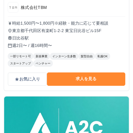
株式会社TBM
時給1,500円〜1,800円※経験・能力に応じて要相談
currency_yen
東京都千代田区有楽町1-2-2 東宝日比谷ビル15F
place
日比谷駅
train
週2日〜 / 週16時間〜
calendar_today
一部リモート可
新規事業
インターン生多数
髪型自由
私服OK
スタートアップ
ベンチャー
求人を見る
お気に入り
grade