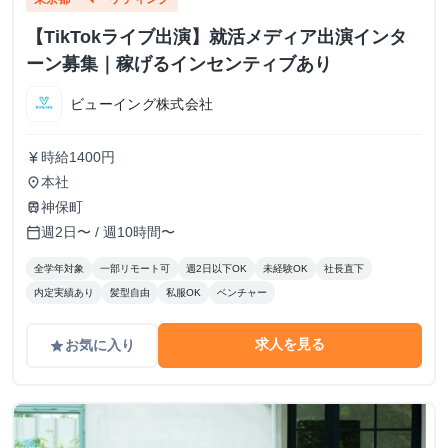
【TikTokライブ出演】就活メディア出演インタ
ーン募集｜稼げるインセンティブあり
ビューイング株式会社
時給1400円
currency_yen
本社
place
神保町
train
週2日〜 / 週10時間〜
calendar_today
全学年対象
一部リモート可
週2日以下OK
未経験OK
社長直下
内定実績あり
髪型自由
私服OK
ベンチャー
求人を見る
お気に入り
grade