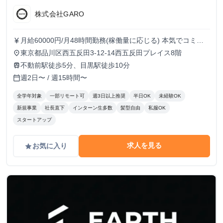
株式会社GARO
月給60000円/月48時間勤務(稼働量に応じる) 本気でコミッ
currency_yen
トすれば、学生でも圧倒的な実績と報酬を得られる環境で
東京都品川区西五反田3-12-14西五反田プレイス8階
place
す！
不動前駅徒歩5分、目黒駅徒歩10分
train
週2日〜 / 週15時間〜
calendar_today
全学年対象
一部リモート可
週3日以上推奨
半日OK
未経験OK
新規事業
社長直下
インターン生多数
髪型自由
私服OK
スタートアップ
求人を見る
お気に入り
grade