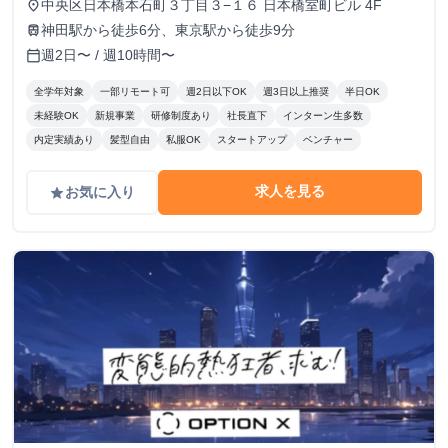
中央区日本橋本石町３丁目３−１６ 日本橋室町ビル 4F
place
神田駅から徒歩6分、東京駅から徒歩9分
train
週2日〜 / 週10時間〜
calendar_today
全学年対象
一部リモート可
週2日以下OK
週3日以上推奨
半日OK
未経験OK
新規事業
研修制度あり
社長直下
インターン生多数
内定実績あり
髪型自由
私服OK
スタートアップ
ベンチャー
求人を見る
お気に入り
grade