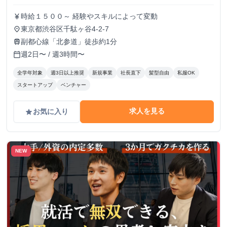
時給１５００～ 経験やスキルによって変動
currency_yen
東京都渋谷区千駄ヶ谷4-2-7
place
副都心線「北参道」徒歩約1分
train
週2日〜 / 週3時間〜
calendar_today
全学年対象
週3日以上推奨
新規事業
社長直下
髪型自由
私服OK
スタートアップ
ベンチャー
求人を見る
お気に入り
grade
NEW