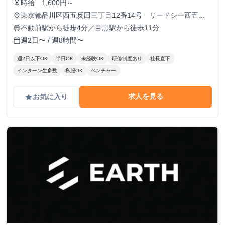
時給 1,600円～
currency_yen
東京都品川区西五反田三丁目12番14号 リードシー西五反
place
田ビル7-8階（受付8階）
不動前駅から徒歩4分／目黒駅から徒歩11分
train
週2日〜 / 週8時間〜
calendar_today
週2日以下OK
半日OK
未経験OK
研修制度あり
社長直下
インターン生多数
私服OK
ベンチャー
求人を見る
お気に入り
grade