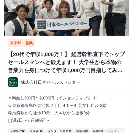
東京都
営業
【20代で年収1,000万！】 経営幹部直下でトップ
セールスマンへと鍛えます！ 大学生から本物の
営業力を身につけて年収1,000万円目指してみま
せんか？ ※当社直結内定あり #学歴不問 #未経験
株式会社日本セールスセンター
可 #1.2年生可 - 株式会社日本セールスセンター
の長期・有給インターンシップ
時給1,300円〜2,000円（インセンティブあり）
currency_yen
東京都豊島区東池袋２丁目４５−９ 芸文社ビル 2階
place
池袋駅から徒歩10分、大塚駅から徒歩9分
train
週2日〜 / 週6時間〜
calendar_today
全学年対象
未経験OK
インターン生多数
髪型自由
私服OK
ベンチャー