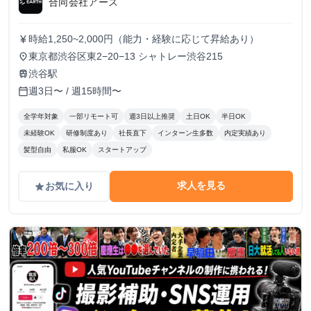
合同会社アース
時給1,250~2,000円（能力・経験に応じて昇給あり）
currency_yen
東京都渋谷区東2−20−13 シャトレー渋谷215
place
渋谷駅
train
週3日〜 / 週15時間〜
calendar_today
全学年対象
一部リモート可
週3日以上推奨
土日OK
半日OK
未経験OK
研修制度あり
社長直下
インターン生多数
内定実績あり
髪型自由
私服OK
スタートアップ
求人を見る
お気に入り
grade