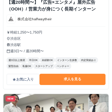
【週20時間〜】『広告×エンタメ』屋外広告
（OOH）/ 営業力が身につく長期インターン
株式会社halfwaytheir
時給1,250〜1,750円
currency_yen
渋谷区
place
渋谷駅
train
週3日〜 / 週20時間〜
calendar_today
週3日以上推奨
半日OK
未経験OK
インターン生多数
内定実績あり
髪型自由
私服OK
スタートアップ
ベンチャー
求人を見る
お気に入り
grade
NEW