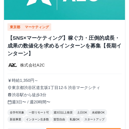
東京都
マーケティング
【SNS×マーケティング】稼ぐ力・圧倒的成長・
成果の数値化を求めるインターンを募集【長期イ
ンターン】
株式会社A2C
時給1,350円～
currency_yen
東京都渋谷区道玄坂1丁目12-5 渋谷マークシティ
place
渋谷駅から徒歩3分
train
週3日〜 / 週20時間〜
calendar_today
全学年対象
一部リモート可
週3日以上推奨
土日OK
未経験OK
新規事業
インターン生多数
髪型自由
私服OK
スタートアップ