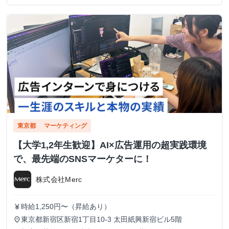
東京都
マーケティング
【大学1,2年生歓迎】AI×広告運用の超実践環境
で、最先端のSNSマーケターに！
株式会社Merc
時給1,250円〜（昇給あり）
currency_yen
東京都新宿区新宿1丁目10-3 太田紙興新宿ビル5階
place