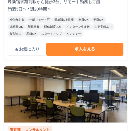
新宿御苑前駅から徒歩3分、リモート勤務も可能
train
週3日〜 / 週20時間〜
calendar_today
全学年対象
一部リモート可
週3日以上推奨
土日OK
半日OK
未経験OK
新規事業
研修制度あり
インターン生多数
内定実績あり
髪型自由
私服OK
スタートアップ
ベンチャー
求人を見る
お気に入り
grade
東京都
コンサルタント