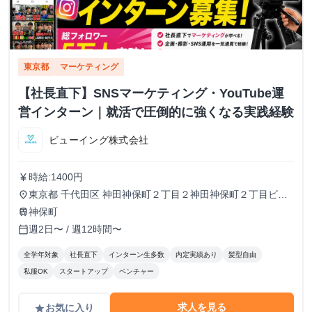
東京都
マーケティング
【社長直下】SNSマーケティング・YouTube運
営インターン｜就活で圧倒的に強くなる実践経験
ビューイング株式会社
時給:1400円
currency_yen
東京都 千代田区 神田神保町２丁目２神田神保町２丁目ビル
place
５０２号室
神保町
train
週2日〜 / 週12時間〜
calendar_today
全学年対象
社長直下
インターン生多数
内定実績あり
髪型自由
私服OK
スタートアップ
ベンチャー
求人を見る
お気に入り
grade