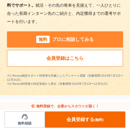
料でサポート。
就活・その先の将来を見据えて、一人ひとりに
合った長期インターン先のご紹介と、内定獲得までの選考サポ
ートを行います。
無料
プロに相談してみる
会員登録はこちら
※1 Renew相談サポート利用者を対象にしたアンケート調査（対象期間:2023年7月1日〜
12月31日）
※2 Renew利用者の内定実績から算出（対象期間:2023年7月1日〜12月31日）
handshake
無料登録で、企業からスカウトが届く！
support_agent
他の条件から長期インターンを探す
会員登録する
(無料)
無料相談