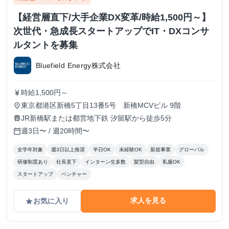
【経営層直下/大手企業DX変革/時給1,500円～】
次世代・急成長スタートアップでIT・DXコンサ
ルタントを募集
Bluefield Energy株式会社
時給1,500円～
currency_yen
東京都港区新橋5丁目13番5号 新橋MCVビル 9階
place
JR新橋駅または都営地下鉄 汐留駅から徒歩5分
train
週3日〜 / 週20時間〜
calendar_today
全学年対象
週3日以上推奨
半日OK
未経験OK
新規事業
グローバル
研修制度あり
社長直下
インターン生多数
髪型自由
私服OK
スタートアップ
ベンチャー
求人を見る
お気に入り
grade