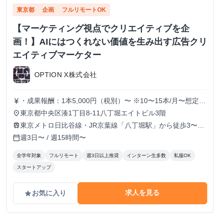
東京都
企画
フルリモートOK
【マーケティング視点でクリエイティブを企
画！】AIにはつくれない価値を生み出す広告クリ
エイティブマーケター
OPTION X株式会社
・成果報酬：1本5,000円（税別）〜 ※10〜15本/月〜想定
currency_yen
※経験、実績、能力等によって変動 ※トライアル期間の場
東京都中央区湊1丁目8-11八丁堀エイトビル3階
place
合変動あり
東京メトロ日比谷線・JR京葉線「八丁堀駅」から徒歩3〜6
train
分
週3日〜 / 週15時間〜
calendar_today
全学年対象
フルリモート
週3日以上推奨
インターン生多数
私服OK
スタートアップ
求人を見る
お気に入り
grade