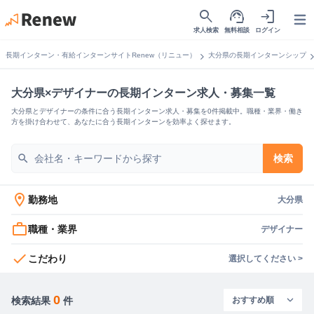
search
support_agent
login
Open
求人検索
無料相談
ログイン
chevron_right
chevron_
長期インターン・有給インターンサイトRenew（リニュー）
大分県の長期インターンシップ
大分県×デザイナーの長期インターン求人・募集一覧
大分県とデザイナーの条件に合う長期インターン求人・募集を0件掲載中。職種・業界・働き
方を掛け合わせて、あなたに合う長期インターンを効率よく探せます。
search
検索
location_on
勤務地
大分県
work_outline
職種・業界
デザイナー
check
こだわり
選択してください >
0
検索結果
件