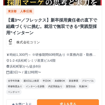
東京都
人事/広報
【週3〜／フレックス】新卒採用責任者の直下で
組織づくりに挑む。就活で無双できる“実践型採
用”インターン
株式会社コリン
時給1,300円～ ※研修期間60時間あり ※業務内容・勤務状
currency_yen
況により決定
1-2-4浜松町シミヅ産業ビル6階
place
浜松町駅から徒歩8分
train
週3日〜 / 週12時間〜
calendar_today
全学年対象
週3日以上推奨
半日OK
未経験OK
新規事業
グローバル
研修制度あり
インターン生多数
内定実績あり
髪型自由
私服OK
ベンチャー
求人を見る
お気に入り
grade