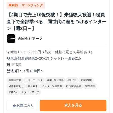
東京都
マーケティング
【2期目で売上10億突破！】未経験大歓迎！役員
直下で全部学べる、同世代に差をつけるインター
ン【週3日～】
合同会社アース
時給1,250~2,000円（能力・経験に応じて昇給あり）
currency_yen
東京都渋谷区東2−20−13 シャトレー渋谷215
place
渋谷駅
train
週3日〜 / 週15時間〜
calendar_today
全学年対象
一部リモート可
週3日以上推奨
半日OK
未経験OK
研修制度あり
社長直下
インターン生多数
内定実績あり
髪型自由
私服OK
スタートアップ
求人を見る
お気に入り
grade