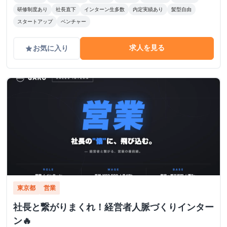
研修制度あり
社長直下
インターン生多数
内定実績あり
髪型自由
スタートアップ
ベンチャー
求人を見る
お気に入り
grade
東京都
営業
社長と繋がりまくれ！経営者人脈づくりインター
ン🔥