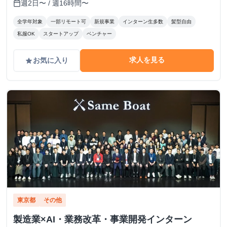
週2日〜 / 週16時間〜
calendar_today
全学年対象
一部リモート可
新規事業
インターン生多数
髪型自由
私服OK
スタートアップ
ベンチャー
求人を見る
お気に入り
grade
東京都
その他
製造業×AI・業務改革・事業開発インターン