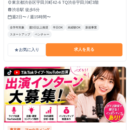
東京都渋谷区宇田川町42-6 TQ渋谷宇田川町3階
place
渋谷駅 徒歩5分
train
週2日〜 / 週15時間〜
calendar_today
全学年対象
週3日以上推奨
半日OK
未経験OK
新規事業
スタートアップ
ベンチャー
求人を見る
お気に入り
grade
東京都
マーケティング