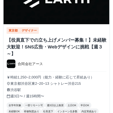
東京都
デザイナー
【役員直下での立ち上げメンバー募集！】未経験
大歓迎！SNS広告・Webデザインに挑戦【週３
～】
合同会社アース
時給1,250~2,000円（能力・経験に応じて昇給あり）
currency_yen
東京都渋谷区東2−20−13 シャトレー渋谷215
place
渋谷駅
train
週3日〜 / 週15時間〜
calendar_today
全学年対象
一部リモート可
週3日以上推奨
土日OK
半日OK
未経験OK
研修制度あり
社長直下
インターン生多数
内定実績あり