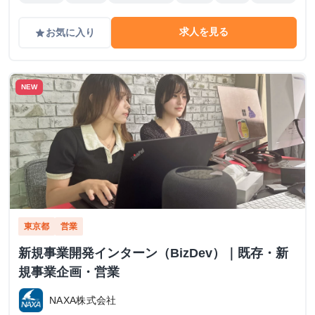
求人を見る
お気に入り
grade
NEW
東京都
営業
新規事業開発インターン（BizDev）｜既存・新
規事業企画・営業
NAXA株式会社