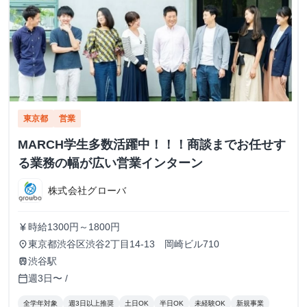
東京都
営業
MARCH学生多数活躍中！！！商談までお任せす
る業務の幅が広い営業インターン
株式会社グローバ
時給1300円～1800円
currency_yen
東京都渋谷区渋谷2丁目14-13 岡崎ビル710
place
渋谷駅
train
週3日〜 /
calendar_today
全学年対象
週3日以上推奨
土日OK
半日OK
未経験OK
新規事業