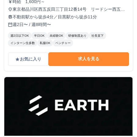
時給 1,600円～
currency_yen
東京都品川区西五反田三丁目12番14号 リードシー西五反
place
田ビル7-8階（受付8階）
不動前駅から徒歩4分／目黒駅から徒歩11分
train
週2日〜 / 週8時間〜
calendar_today
週2日以下OK
半日OK
未経験OK
研修制度あり
社長直下
インターン生多数
私服OK
ベンチャー
求人を見る
お気に入り
grade