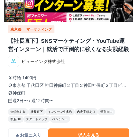
東京都
マーケティング
【社長直下】SNSマーケティング・YouTube運
営インターン｜就活で圧倒的に強くなる実践経験
ビューイング株式会社
時給:1400円
currency_yen
東京都 千代田区 神田神保町２丁目２神田神保町２丁目ビル
place
５０２号室
神保町
train
週2日〜 / 週12時間〜
calendar_today
全学年対象
社長直下
インターン生多数
内定実績あり
髪型自由
私服OK
スタートアップ
ベンチャー
求人を見る
お気に入り
grade