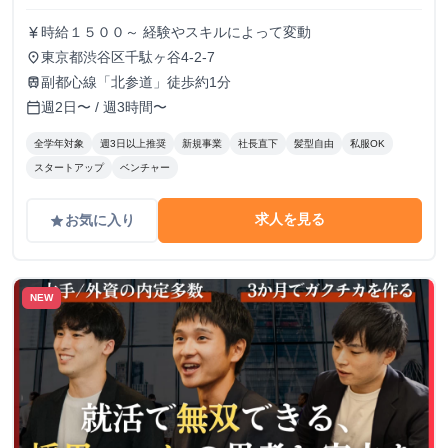
時給１５００～ 経験やスキルによって変動
currency_yen
東京都渋谷区千駄ヶ谷4-2-7
place
副都心線「北参道」徒歩約1分
train
週2日〜 / 週3時間〜
calendar_today
全学年対象
週3日以上推奨
新規事業
社長直下
髪型自由
私服OK
スタートアップ
ベンチャー
求人を見る
お気に入り
grade
NEW