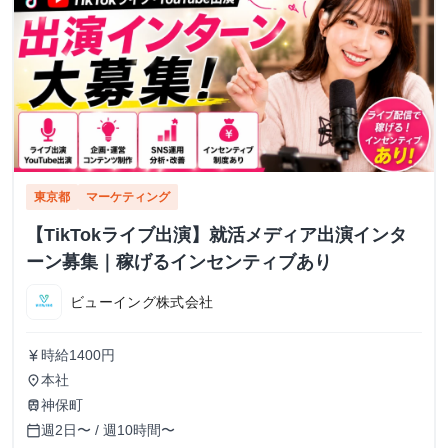
東京都
マーケティング
【TikTokライブ出演】就活メディア出演インタ
ーン募集｜稼げるインセンティブあり
ビューイング株式会社
時給1400円
currency_yen
本社
place
神保町
train
週2日〜 / 週10時間〜
calendar_today