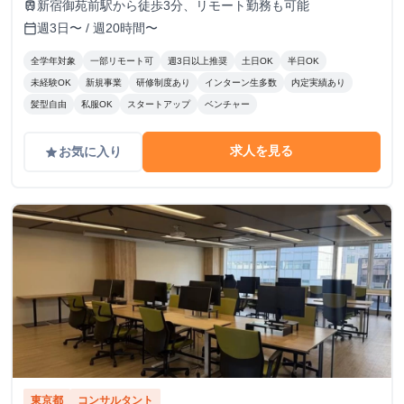
新宿御苑前駅から徒歩3分、リモート勤務も可能
train
週3日〜 / 週20時間〜
calendar_today
全学年対象
一部リモート可
週3日以上推奨
土日OK
半日OK
未経験OK
新規事業
研修制度あり
インターン生多数
内定実績あり
髪型自由
私服OK
スタートアップ
ベンチャー
求人を見る
お気に入り
grade
東京都
コンサルタント