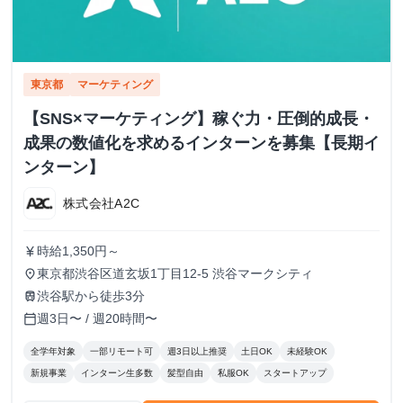
東京都
マーケティング
【SNS×マーケティング】稼ぐ力・圧倒的成長・
成果の数値化を求めるインターンを募集【長期イ
ンターン】
株式会社A2C
時給1,350円～
currency_yen
東京都渋谷区道玄坂1丁目12-5 渋谷マークシティ
place
渋谷駅から徒歩3分
train
週3日〜 / 週20時間〜
calendar_today
全学年対象
一部リモート可
週3日以上推奨
土日OK
未経験OK
新規事業
インターン生多数
髪型自由
私服OK
スタートアップ