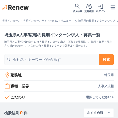
search
support_agent
login
Open
求人検索
無料相談
ログイン
chevron_right
chevron_
長期インターン・有給インターンサイトRenew（リニュー）
埼玉県の長期インターンシップ
埼玉県×人事/広報の長期インターン求人・募集一覧
埼玉県と人事/広報の条件に合う長期インターン求人・募集を0件掲載中。職種・業界・働き
方を掛け合わせて、あなたに合う長期インターンを効率よく探せます。
search
検索
location_on
勤務地
埼玉県
work_outline
職種・業界
人事／広報
check
こだわり
選択してください >
0
検索結果
件