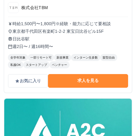
株式会社TBM
時給1,500円〜1,800円※経験・能力に応じて要相談
currency_yen
東京都千代田区有楽町1-2-2 東宝日比谷ビル15F
place
日比谷駅
train
週2日〜 / 週16時間〜
calendar_today
全学年対象
一部リモート可
新規事業
インターン生多数
髪型自由
私服OK
スタートアップ
ベンチャー
求人を見る
お気に入り
grade