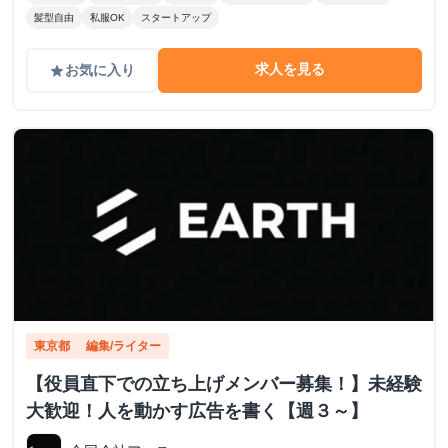
髪型自由
私服OK
スタートアップ
求人を見る
お気に入り
grade
東京都
編集/ライター
【役員直下での立ち上げメンバー募集！】未経験
大歓迎！人を動かす広告を書く【週３～】