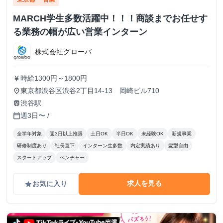
MARCH学生多数活躍中！！！商談までお任せす
る業務の幅が広い営業インターン
株式会社グローバ
時給1300円～1800円
currency_yen
東京都渋谷区渋谷2丁目14-13 岡崎ビル710
place
渋谷駅
train
週3日〜 /
calendar_today
全学年対象
週3日以上推奨
土日OK
半日OK
未経験OK
新規事業
研修制度あり
社長直下
インターン生多数
内定実績あり
髪型自由
スタートアップ
ベンチャー
求人を見る
お気に入り
grade