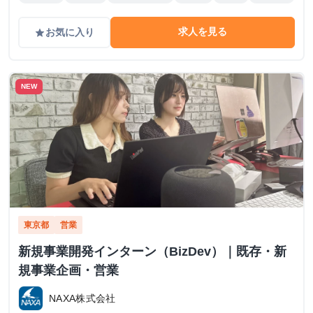
求人を見る
お気に入り
grade
NEW
東京都
営業
新規事業開発インターン（BizDev）｜既存・新
規事業企画・営業
NAXA株式会社