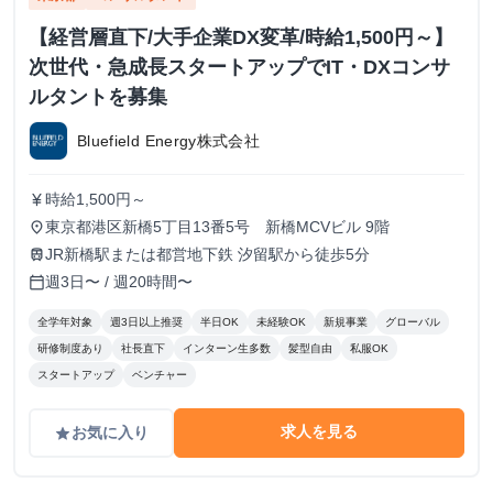
【経営層直下/大手企業DX変革/時給1,500円～】
次世代・急成長スタートアップでIT・DXコンサ
ルタントを募集
Bluefield Energy株式会社
時給1,500円～
currency_yen
東京都港区新橋5丁目13番5号 新橋MCVビル 9階
place
JR新橋駅または都営地下鉄 汐留駅から徒歩5分
train
週3日〜 / 週20時間〜
calendar_today
全学年対象
週3日以上推奨
半日OK
未経験OK
新規事業
グローバル
研修制度あり
社長直下
インターン生多数
髪型自由
私服OK
スタートアップ
ベンチャー
求人を見る
お気に入り
grade