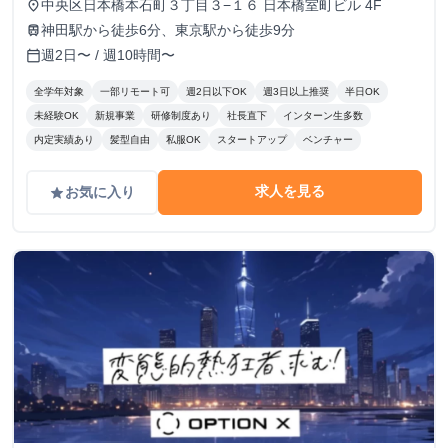
中央区日本橋本石町３丁目３−１６ 日本橋室町ビル 4F
place
神田駅から徒歩6分、東京駅から徒歩9分
train
週2日〜 / 週10時間〜
calendar_today
全学年対象
一部リモート可
週2日以下OK
週3日以上推奨
半日OK
未経験OK
新規事業
研修制度あり
社長直下
インターン生多数
内定実績あり
髪型自由
私服OK
スタートアップ
ベンチャー
求人を見る
お気に入り
grade