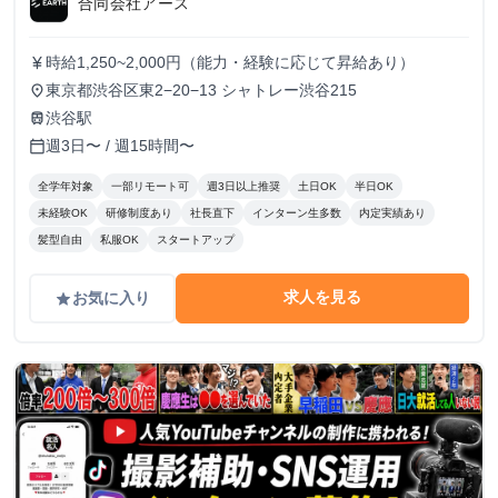
合同会社アース
時給1,250~2,000円（能力・経験に応じて昇給あり）
currency_yen
東京都渋谷区東2−20−13 シャトレー渋谷215
place
渋谷駅
train
週3日〜 / 週15時間〜
calendar_today
全学年対象
一部リモート可
週3日以上推奨
土日OK
半日OK
未経験OK
研修制度あり
社長直下
インターン生多数
内定実績あり
髪型自由
私服OK
スタートアップ
求人を見る
お気に入り
grade