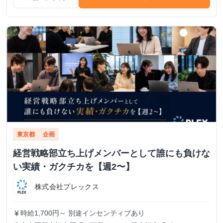
東京都
企画
経営戦略部立ち上げメンバーとして誰にも負けな
い実績・ガクチカを【週2〜】
株式会社プレックス
時給1,700円～ 別途インセンティブあり
currency_yen