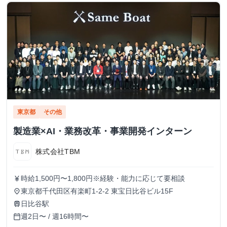
東京都
その他
製造業×AI・業務改革・事業開発インターン
株式会社TBM
時給1,500円〜1,800円※経験・能力に応じて要相談
currency_yen
東京都千代田区有楽町1-2-2 東宝日比谷ビル15F
place
日比谷駅
train
週2日〜 / 週16時間〜
calendar_today