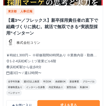
東京都
人事/広報
【週3〜／フレックス】新卒採用責任者の直下で
組織づくりに挑む。就活で無双できる“実践型採
用”インターン
株式会社コリン
時給1,300円～ ※研修期間60時間あり ※業務内容・勤務状
currency_yen
況により決定
1-2-4浜松町シミヅ産業ビル6階
place
浜松町駅から徒歩8分
train
週3日〜 / 週12時間〜
calendar_today
全学年対象
週3日以上推奨
半日OK
未経験OK
新規事業
グローバル
研修制度あり
インターン生多数
内定実績あり
髪型自由
私服OK
ベンチャー
求人を見る
お気に入り
grade