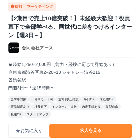
東京都
マーケティング
【2期目で売上10億突破！】未経験大歓迎！役員
直下で全部学べる、同世代に差をつけるインター
ン【週3日～】
合同会社アース
時給1,250~2,000円（能力・経験に応じて昇給あり）
currency_yen
東京都渋谷区東2−20−13 シャトレー渋谷215
place
渋谷駅
train
週3日〜 / 週15時間〜
calendar_today
全学年対象
一部リモート可
週3日以上推奨
半日OK
未経験OK
研修制度あり
社長直下
インターン生多数
内定実績あり
髪型自由
私服OK
スタートアップ
求人を見る
お気に入り
grade