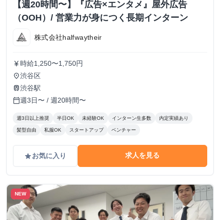
【週20時間〜】『広告×エンタメ』屋外広告
（OOH）/ 営業力が身につく長期インターン
株式会社halfwaytheir
時給1,250〜1,750円
currency_yen
渋谷区
place
渋谷駅
train
週3日〜 / 週20時間〜
calendar_today
週3日以上推奨
半日OK
未経験OK
インターン生多数
内定実績あり
髪型自由
私服OK
スタートアップ
ベンチャー
求人を見る
お気に入り
grade
NEW