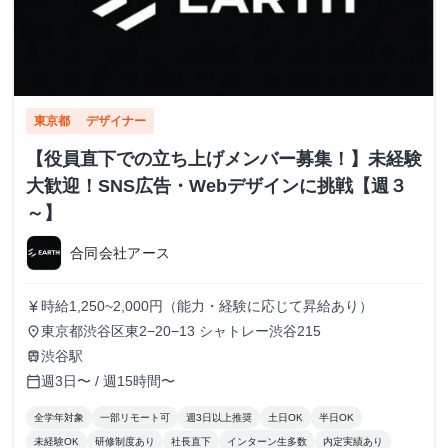
東京都
デザイナー
【役員直下での立ち上げメンバー募集！】未経験
大歓迎！SNS広告・Webデザインに挑戦【週３
～】
合同会社アース
時給1,250~2,000円（能力・経験に応じて昇給あり）
currency_yen
東京都渋谷区東2−20−13 シャトレー渋谷215
place
渋谷駅
train
週3日〜 / 週15時間〜
calendar_today
全学年対象
一部リモート可
週3日以上推奨
土日OK
半日OK
未経験OK
研修制度あり
社長直下
インターン生多数
内定実績あり