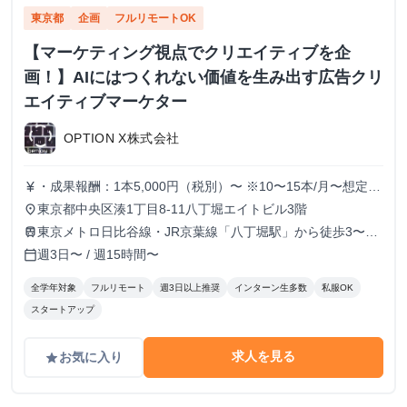
東京都
企画
フルリモートOK
【マーケティング視点でクリエイティブを企
画！】AIにはつくれない価値を生み出す広告クリ
エイティブマーケター
OPTION X株式会社
・成果報酬：1本5,000円（税別）〜 ※10〜15本/月〜想定
currency_yen
※経験、実績、能力等によって変動 ※トライアル期間の場
東京都中央区湊1丁目8-11八丁堀エイトビル3階
place
合変動あり
東京メトロ日比谷線・JR京葉線「八丁堀駅」から徒歩3〜6
train
分
週3日〜 / 週15時間〜
calendar_today
全学年対象
フルリモート
週3日以上推奨
インターン生多数
私服OK
スタートアップ
求人を見る
お気に入り
grade