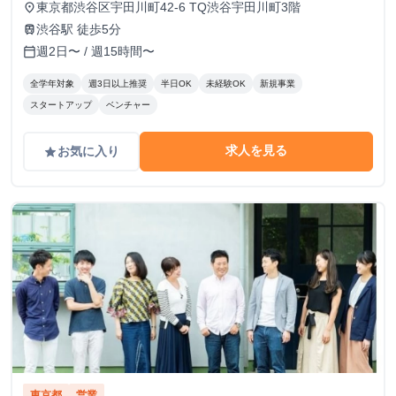
東京都渋谷区宇田川町42-6 TQ渋谷宇田川町3階
place
渋谷駅 徒歩5分
train
週2日〜 / 週15時間〜
calendar_today
全学年対象
週3日以上推奨
半日OK
未経験OK
新規事業
スタートアップ
ベンチャー
求人を見る
お気に入り
grade
東京都
営業