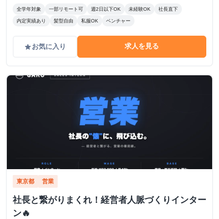
全学年対象
一部リモート可
週2日以下OK
未経験OK
社長直下
内定実績あり
髪型自由
私服OK
ベンチャー
求人を見る
お気に入り
grade
東京都
営業
社長と繋がりまくれ！経営者人脈づくりインター
ン🔥