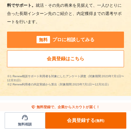
料でサポート。
就活・その先の将来を見据えて、一人ひとりに
合った長期インターン先のご紹介と、内定獲得までの選考サポ
ートを行います。
無料
プロに相談してみる
会員登録はこちら
※1 Renew相談サポート利用者を対象にしたアンケート調査（対象期間:2023年7月1日〜
12月31日）
※2 Renew利用者の内定実績から算出（対象期間:2023年7月1日〜12月31日）
handshake
無料登録で、企業からスカウトが届く！
support_agent
埼玉県の長期インターンを条件で絞り込む
会員登録する
(無料)
無料相談