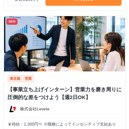
NEW
東京都
営業
【事業立ち上げインターン】営業力を磨き周りに
圧倒的な差をつけよう【週2日OK】
株式会社Levela
時給：1,300円〜 ※職種によってインセンティブ支給あり
currency_yen