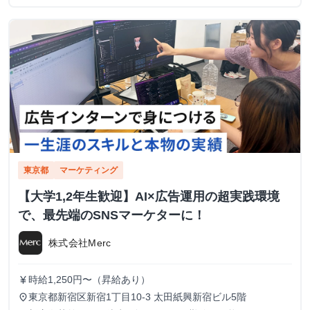
東京都
マーケティング
【大学1,2年生歓迎】AI×広告運用の超実践環境
で、最先端のSNSマーケターに！
株式会社Merc
時給1,250円〜（昇給あり）
currency_yen
東京都新宿区新宿1丁目10-3 太田紙興新宿ビル5階
place