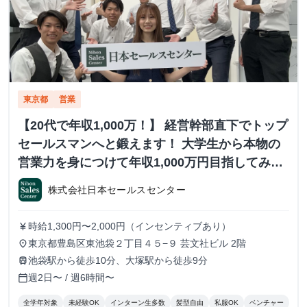
東京都
営業
【20代で年収1,000万！】 経営幹部直下でトップ
セールスマンへと鍛えます！ 大学生から本物の
営業力を身につけて年収1,000万円目指してみま
せんか？ ※当社直結内定あり #学歴不問 #未経験
株式会社日本セールスセンター
可 #1.2年生可 - 株式会社日本セールスセンター
の長期・有給インターンシップ
時給1,300円〜2,000円（インセンティブあり）
currency_yen
東京都豊島区東池袋２丁目４５−９ 芸文社ビル 2階
place
池袋駅から徒歩10分、大塚駅から徒歩9分
train
週2日〜 / 週6時間〜
calendar_today
全学年対象
未経験OK
インターン生多数
髪型自由
私服OK
ベンチャー