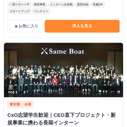
一部リモート可
新規事業
インターン生多数
髪型自由
私服OK
スタートアップ
ベンチャー
求人を見る
お気に入り
grade
東京都
企画
CxO志望学生歓迎｜CEO直下プロジェクト・新
規事業に携わる長期インターン