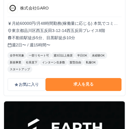
株式会社GARO
月給60000円/月48時間勤務(稼働量に応じる) 本気でコミッ
currency_yen
トすれば、学生でも圧倒的な実績と報酬を得られる環境で
東京都品川区西五反田3-12-14西五反田プレイス8階
place
す！
不動前駅徒歩5分、目黒駅徒歩10分
train
週2日〜 / 週15時間〜
calendar_today
全学年対象
一部リモート可
週3日以上推奨
半日OK
未経験OK
新規事業
社長直下
インターン生多数
髪型自由
私服OK
スタートアップ
求人を見る
お気に入り
grade