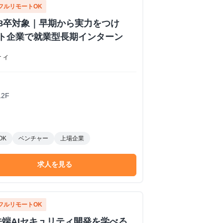
フルリモートOK
28卒対象｜早期から実力をつけ
フト企業で就業型長期インターン
ティ
2F
OK
ベンチャー
上場企業
求人を見る
フルリモートOK
先端AIセキュリティ開発を学べる