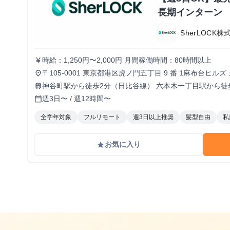
長期インターン
SherLOCK株
時給：1,250円〜2,000円 月間稼働時間：80時間以上
currency_yen
〒105-0001 東京都港区虎ノ門五丁目 9 番 1麻布台ヒルズ 
place
CAPlTAL HUB内（フルリモートも可）
神谷町駅から徒歩2分（日比谷線） 六本木一丁目駅から徒
train
週3日〜 / 週12時間〜
calendar_today
全学年対象
フルリモート
週3日以上推奨
髪型自由
私
お気に入り
grade