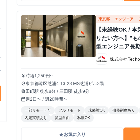
東京都
エンジニア
【未経験OK /
りたい方へ】"も
型エンジニア長
株式会社Techo
時給1,250円~
currency_yen
東京都港区芝浦4-13-23 MS芝浦ビル3階
place
田町駅 徒歩8分 / 三田駅 徒歩9分
train
週2日〜 / 週20時間〜
calendar_today
一部リモート可
フルリモート
未経験OK
研修制度あり
内定実績あり
髪型自由
私服OK
お気に入り
grade