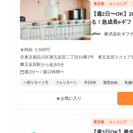
東京都
エンジニア
【週2日〜OK】
る！急成長eギ
株式会社ギフ
時給: 1,500円
currency_yen
東京都品川区東五反田二丁目10番2号 東五反田スクエア1
place
五反田駅から徒歩5分
train
週2日〜 / 週12時間〜
calendar_today
一部リモート可
フルリモート
半日OK
髪型自由
私服
お気に入り
grade
東京都
エンジニア
【週3日OK】最