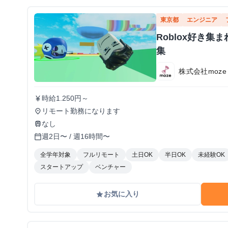
東京都
エンジニア
Roblox好き
集
株式会社moze
時給1.250円～
currency_yen
リモート勤務になります
place
なし
train
週2日〜 / 週16時間〜
calendar_today
全学年対象
フルリモート
土日OK
半日OK
未経験OK
スタートアップ
ベンチャー
お気に入り
grade