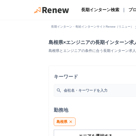
長期インターン検索
｜
プ
chevro
長期インターン・有給インターンサイトRenew（リニュー）
島根県×エンジニアの長期インターン求
島根県とエンジニアの条件に合う長期インターン求人
キーワード
search
勤務地
島根県
close