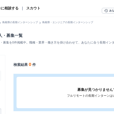
ロに相談する
｜
スカウト
history
あ
n_right
chevron_right
島根県の長期インターンシップ
島根県・エンジニアの長期インターンシップ
人・募集一覧
・募集を0件掲載中。職種・業界・働き方を掛け合わせて、あなたに合う長期イン
0
検索結果
件
募集が見つかりません
フルリモートの長期インターンは