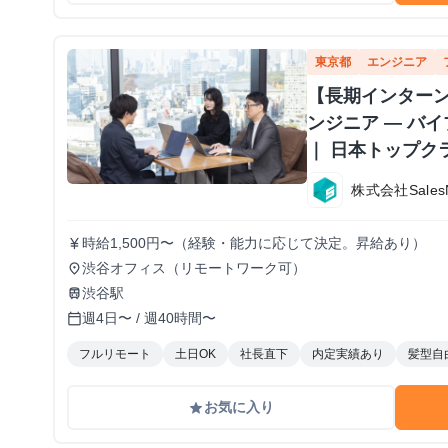
東京都
エンジニア
【長期インターン
ンジニア — バ
｜ 日本トップク
株式会社Sales
時給1,500円〜（経験・能力に応じて決定。昇給あり）
currency_yen
渋谷オフィス（リモートワーク可）
place
渋谷駅
train
週4日〜 / 週40時間〜
calendar_today
フルリモート
土日OK
社長直下
内定実績あり
髪型自
お気に入り
grade