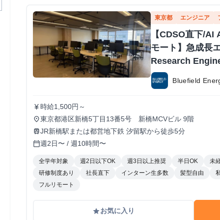
東京都
エンジニア
【CDSO直下/AI 
モート】急成長
Research Eng
Bluefield E
時給1,500円～
currency_yen
東京都港区新橋5丁目13番5号 新橋MCVビル 9階
place
JR新橋駅または都営地下鉄 汐留駅から徒歩5分
train
週2日〜 / 週10時間〜
calendar_today
全学年対象
週2日以下OK
週3日以上推奨
半日OK
未
研修制度あり
社長直下
インターン生多数
髪型自由
フルリモート
お気に入り
grade