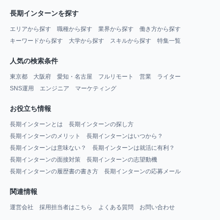
長期インターンを探す
エリアから探す
職種から探す
業界から探す
働き方から探す
キーワードから探す
大学から探す
スキルから探す
特集一覧
人気の検索条件
東京都
大阪府
愛知・名古屋
フルリモート
営業
ライター
SNS運用
エンジニア
マーケティング
お役立ち情報
長期インターンとは
長期インターンの探し方
長期インターンのメリット
長期インターンはいつから？
長期インターンは意味ない？
長期インターンは就活に有利？
長期インターンの面接対策
長期インターンの志望動機
長期インターンの履歴書の書き方
長期インターンの応募メール
関連情報
運営会社
採用担当者はこちら
よくある質問
お問い合わせ