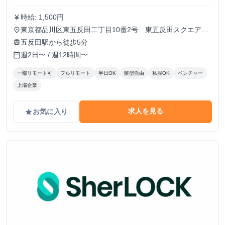
時給: 1,500円
currency_yen
東京都品川区東五反田二丁目10番2号 東五反田スクエア
place
12F
五反田駅から徒歩5分
train
週2日〜 / 週12時間〜
calendar_today
一部リモート可
フルリモート
半日OK
髪型自由
私服OK
ベンチャー
上場企業
求人を見る
お気に入り
grade