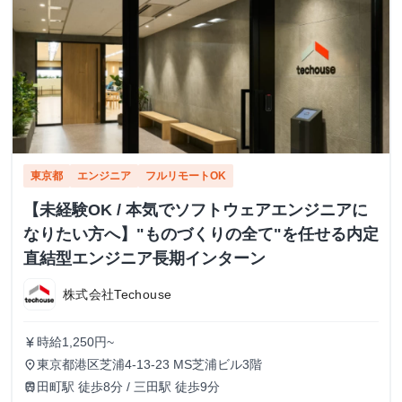
東京都
エンジニア
フルリモートOK
【未経験OK / 本気でソフトウェアエンジニアに
なりたい方へ】"ものづくりの全て"を任せる内定
直結型エンジニア長期インターン
株式会社Techouse
時給1,250円~
currency_yen
東京都港区芝浦4-13-23 MS芝浦ビル3階
place
田町駅 徒歩8分 / 三田駅 徒歩9分
train