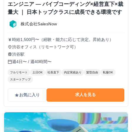
エンジニア — バイブコーディング×経営直下×裁
量大 ｜ 日本トップクラスに成長できる環境です
株式会社SalesNow
時給1,500円〜（経験・能力に応じて決定。昇給あり）
currency_yen
渋谷オフィス（リモートワーク可）
place
渋谷駅
train
週4日〜 / 週40時間〜
calendar_today
フルリモート
土日OK
社長直下
内定実績あり
髪型自由
私服OK
スタートアップ
求人を見る
お気に入り
grade