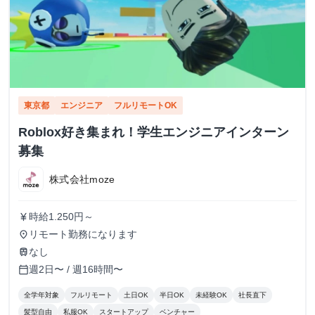
東京都
エンジニア
フルリモートOK
Roblox好き集まれ！学生エンジニアインターン
募集
株式会社moze
時給1.250円～
currency_yen
リモート勤務になります
place
なし
train
週2日〜 / 週16時間〜
calendar_today
全学年対象
フルリモート
土日OK
半日OK
未経験OK
社長直下
髪型自由
私服OK
スタートアップ
ベンチャー