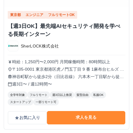
東京都
エンジニア
フルリモートOK
【週3日OK】最先端AIセキュリティ開発を学べ
る長期インターン
SherLOCK株式会社
時給：1,250円〜2,000円 月間稼働時間：80時間以上
currency_yen
〒105-0001 東京都港区虎ノ門五丁目 9 番 1麻布台ヒルズ ガ
place
ーデンプラザB 5階 TOKYO VENTURE CAPlTAL HUB内（フ
神谷町駅から徒歩2分（日比谷線） 六本木一丁目駅から徒歩
train
ルリモートも可）
10分（南北線）
週3日〜 / 週12時間〜
calendar_today
全学年対象
フルリモート
週3日以上推奨
髪型自由
私服OK
スタートアップ
一部リモート可
求人を見る
お気に入り
grade