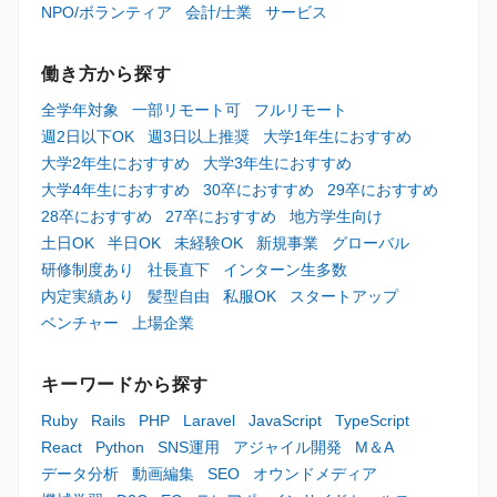
NPO/ボランティア
会計/士業
サービス
働き方から探す
全学年対象
一部リモート可
フルリモート
週2日以下OK
週3日以上推奨
大学1年生におすすめ
大学2年生におすすめ
大学3年生におすすめ
大学4年生におすすめ
30卒におすすめ
29卒におすすめ
28卒におすすめ
27卒におすすめ
地方学生向け
土日OK
半日OK
未経験OK
新規事業
グローバル
研修制度あり
社長直下
インターン生多数
内定実績あり
髪型自由
私服OK
スタートアップ
ベンチャー
上場企業
キーワードから探す
Ruby
Rails
PHP
Laravel
JavaScript
TypeScript
React
Python
SNS運用
アジャイル開発
M＆A
データ分析
動画編集
SEO
オウンドメディア