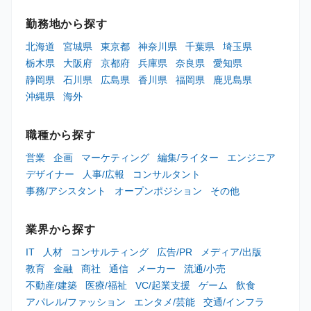
勤務地から探す
北海道
宮城県
東京都
神奈川県
千葉県
埼玉県
栃木県
大阪府
京都府
兵庫県
奈良県
愛知県
静岡県
石川県
広島県
香川県
福岡県
鹿児島県
沖縄県
海外
職種から探す
営業
企画
マーケティング
編集/ライター
エンジニア
デザイナー
人事/広報
コンサルタント
事務/アシスタント
オープンポジション
その他
業界から探す
IT
人材
コンサルティング
広告/PR
メディア/出版
教育
金融
商社
通信
メーカー
流通/小売
不動産/建築
医療/福祉
VC/起業支援
ゲーム
飲食
アパレル/ファッション
エンタメ/芸能
交通/インフラ