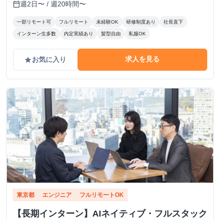
週2日〜 / 週20時間〜
calendar_today
一部リモート可
フルリモート
未経験OK
研修制度あり
社長直下
インターン生多数
内定実績あり
髪型自由
私服OK
求人を見る
お気に入り
grade
東京都
エンジニア
フルリモートOK
【長期インターン】AIネイティブ・フルスタック