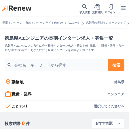
search
support_agent
login
Open
求人検索
無料相談
ログイン
chevron_right
chevron_
長期インターン・有給インターンサイトRenew（リニュー）
徳島県の長期インターンシップ
徳島県×エンジニアの長期インターン求人・募集一覧
徳島県とエンジニアの条件に合う長期インターン求人・募集を0件掲載中。職種・業界・働き
方を掛け合わせて、あなたに合う長期インターンを効率よく探せます。
search
検索
location_on
勤務地
徳島県
work_outline
職種・業界
エンジニア
check
こだわり
選択してください >
0
検索結果
件