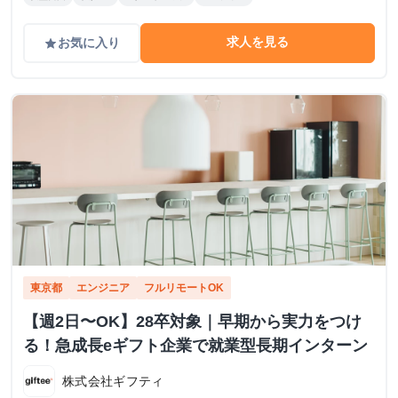
求人を見る
お気に入り
grade
東京都
エンジニア
フルリモートOK
【週2日〜OK】28卒対象｜早期から実力をつけ
る！急成長eギフト企業で就業型長期インターン
株式会社ギフティ