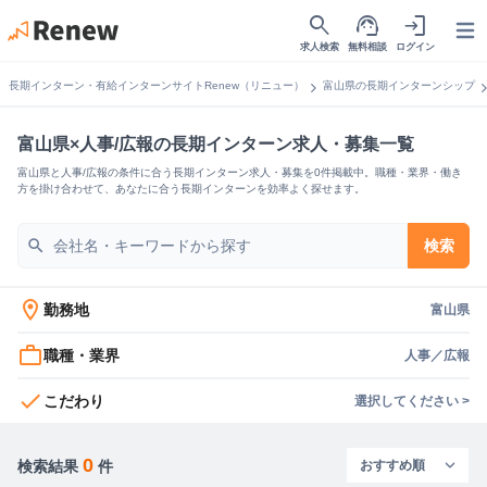
search
support_agent
login
Open
求人検索
無料相談
ログイン
chevron_right
chevron_
長期インターン・有給インターンサイトRenew（リニュー）
富山県の長期インターンシップ
富山県×人事/広報の長期インターン求人・募集一覧
富山県と人事/広報の条件に合う長期インターン求人・募集を0件掲載中。職種・業界・働き
方を掛け合わせて、あなたに合う長期インターンを効率よく探せます。
search
検索
location_on
勤務地
富山県
work_outline
職種・業界
人事／広報
check
こだわり
選択してください >
0
検索結果
件