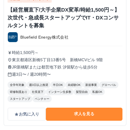
【経営層直下/大手企業DX変革/時給1,500円～】
次世代・急成長スタートアップでIT・DXコンサ
ルタントを募集
Bluefield Energy株式会社
時給1,500円～
currency_yen
東京都港区新橋5丁目13番5号 新橋MCVビル 9階
place
JR新橋駅または都営地下鉄 汐留駅から徒歩5分
train
週3日〜 / 週20時間〜
calendar_today
全学年対象
週3日以上推奨
半日OK
未経験OK
新規事業
グローバル
研修制度あり
社長直下
インターン生多数
髪型自由
私服OK
スタートアップ
ベンチャー
求人を見る
お気に入り
grade