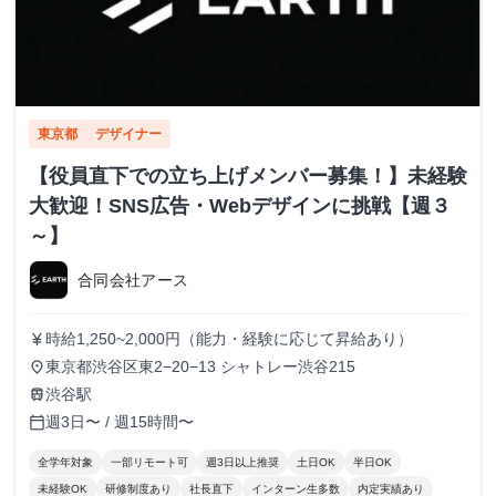
東京都
デザイナー
【役員直下での立ち上げメンバー募集！】未経験
大歓迎！SNS広告・Webデザインに挑戦【週３
～】
合同会社アース
時給1,250~2,000円（能力・経験に応じて昇給あり）
currency_yen
東京都渋谷区東2−20−13 シャトレー渋谷215
place
渋谷駅
train
週3日〜 / 週15時間〜
calendar_today
全学年対象
一部リモート可
週3日以上推奨
土日OK
半日OK
未経験OK
研修制度あり
社長直下
インターン生多数
内定実績あり