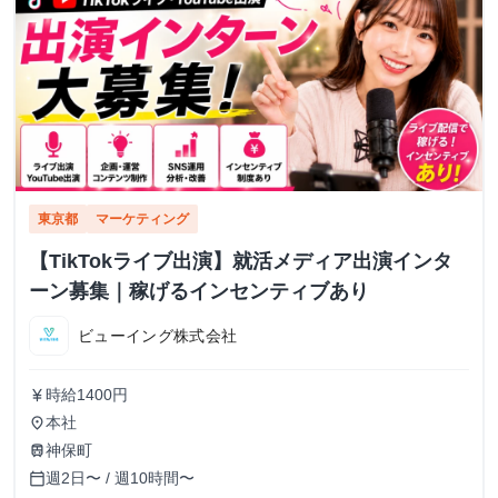
東京都
マーケティング
【TikTokライブ出演】就活メディア出演インタ
ーン募集｜稼げるインセンティブあり
ビューイング株式会社
時給1400円
currency_yen
本社
place
神保町
train
週2日〜 / 週10時間〜
calendar_today