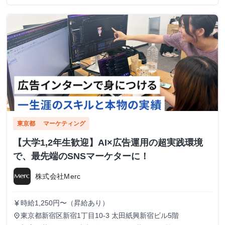
東京都
マーケティング
【大学1,2年生歓迎】AI×広告運用の超実践環境
で、最先端のSNSマーケターに！
株式会社Merc
時給1,250円〜（昇給あり）
currency_yen
東京都新宿区新宿1丁目10-3 太田紙興新宿ビル5階
place