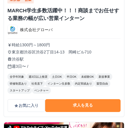
MARCH学生多数活躍中！！！商談までお任せす
る業務の幅が広い営業インターン
株式会社グローバ
時給1300円～1800円
currency_yen
東京都渋谷区渋谷2丁目14-13 岡崎ビル710
place
渋谷駅
train
週3日〜 /
calendar_today
全学年対象
週3日以上推奨
土日OK
半日OK
未経験OK
新規事業
研修制度あり
社長直下
インターン生多数
内定実績あり
髪型自由
スタートアップ
ベンチャー
求人を見る
お気に入り
grade