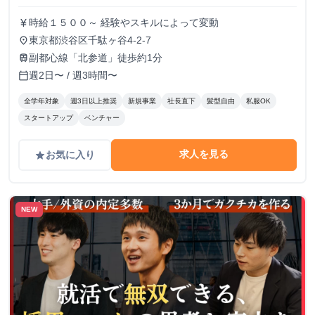
時給１５００～ 経験やスキルによって変動
currency_yen
東京都渋谷区千駄ヶ谷4-2-7
place
副都心線「北参道」徒歩約1分
train
週2日〜 / 週3時間〜
calendar_today
全学年対象
週3日以上推奨
新規事業
社長直下
髪型自由
私服OK
スタートアップ
ベンチャー
求人を見る
お気に入り
grade
NEW