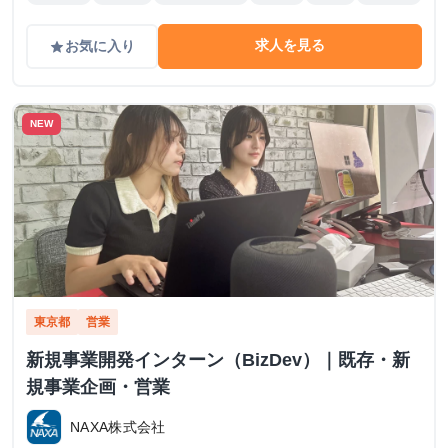
求人を見る
お気に入り
grade
NEW
東京都
営業
新規事業開発インターン（BizDev）｜既存・新
規事業企画・営業
NAXA株式会社