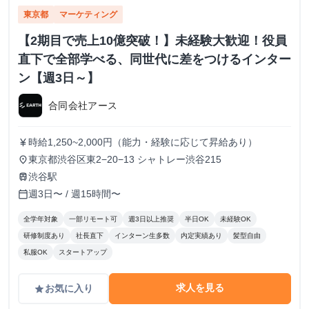
東京都
マーケティング
【2期目で売上10億突破！】未経験大歓迎！役員
直下で全部学べる、同世代に差をつけるインター
ン【週3日～】
合同会社アース
時給1,250~2,000円（能力・経験に応じて昇給あり）
currency_yen
東京都渋谷区東2−20−13 シャトレー渋谷215
place
渋谷駅
train
週3日〜 / 週15時間〜
calendar_today
全学年対象
一部リモート可
週3日以上推奨
半日OK
未経験OK
研修制度あり
社長直下
インターン生多数
内定実績あり
髪型自由
私服OK
スタートアップ
求人を見る
お気に入り
grade