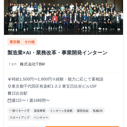
東京都
その他
製造業×AI・業務改革・事業開発インターン
株式会社TBM
時給1,500円〜1,800円※経験・能力に応じて要相談
currency_yen
東京都千代田区有楽町1-2-2 東宝日比谷ビル15F
place
日比谷駅
train
週2日〜 / 週16時間〜
calendar_today
一部リモート可
新規事業
インターン生多数
髪型自由
私服OK
スタートアップ
ベンチャー