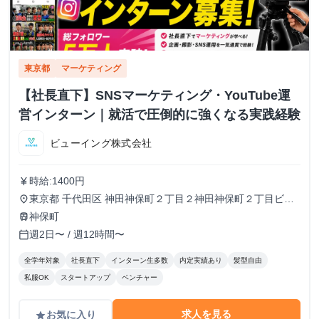
東京都
マーケティング
【社長直下】SNSマーケティング・YouTube運
営インターン｜就活で圧倒的に強くなる実践経験
ビューイング株式会社
時給:1400円
currency_yen
東京都 千代田区 神田神保町２丁目２神田神保町２丁目ビル
place
５０２号室
神保町
train
週2日〜 / 週12時間〜
calendar_today
全学年対象
社長直下
インターン生多数
内定実績あり
髪型自由
私服OK
スタートアップ
ベンチャー
求人を見る
お気に入り
grade