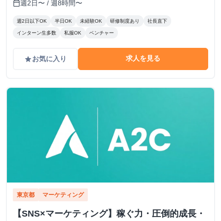
週2日〜 / 週8時間〜
calendar_today
週2日以下OK
半日OK
未経験OK
研修制度あり
社長直下
インターン生多数
私服OK
ベンチャー
求人を見る
お気に入り
grade
東京都
マーケティング
【SNS×マーケティング】稼ぐ力・圧倒的成長・