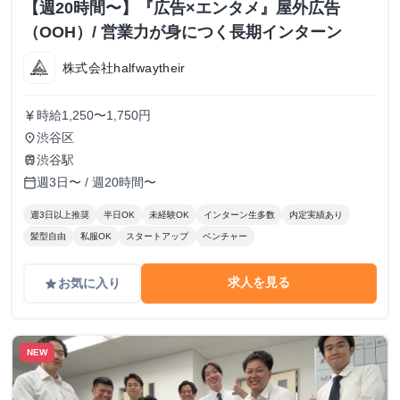
【週20時間〜】『広告×エンタメ』屋外広告
（OOH）/ 営業力が身につく長期インターン
株式会社halfwaytheir
時給1,250〜1,750円
currency_yen
渋谷区
place
渋谷駅
train
週3日〜 / 週20時間〜
calendar_today
週3日以上推奨
半日OK
未経験OK
インターン生多数
内定実績あり
髪型自由
私服OK
スタートアップ
ベンチャー
求人を見る
お気に入り
grade
NEW