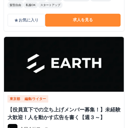
髪型自由
私服OK
スタートアップ
求人を見る
お気に入り
grade
東京都
編集/ライター
【役員直下での立ち上げメンバー募集！】未経験
大歓迎！人を動かす広告を書く【週３～】