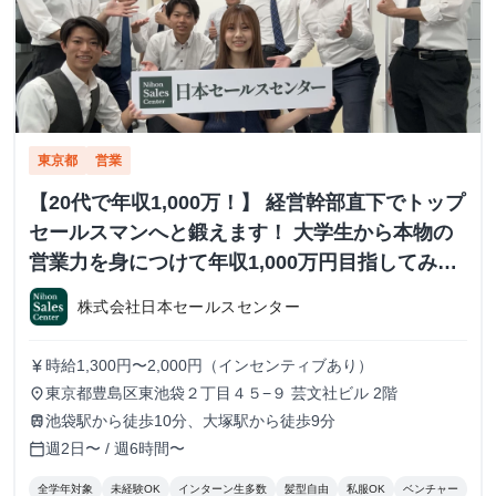
東京都
営業
【20代で年収1,000万！】 経営幹部直下でトップ
セールスマンへと鍛えます！ 大学生から本物の
営業力を身につけて年収1,000万円目指してみま
せんか？ ※当社直結内定あり #学歴不問 #未経験
株式会社日本セールスセンター
可 #1.2年生可 - 株式会社日本セールスセンター
の長期・有給インターンシップ
時給1,300円〜2,000円（インセンティブあり）
currency_yen
東京都豊島区東池袋２丁目４５−９ 芸文社ビル 2階
place
池袋駅から徒歩10分、大塚駅から徒歩9分
train
週2日〜 / 週6時間〜
calendar_today
全学年対象
未経験OK
インターン生多数
髪型自由
私服OK
ベンチャー