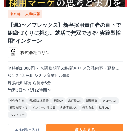
東京都
人事/広報
【週3〜／フレックス】新卒採用責任者の直下で
組織づくりに挑む。就活で無双できる“実践型採
用”インターン
株式会社コリン
時給1,300円～ ※研修期間60時間あり ※業務内容・勤務状
currency_yen
況により決定
1-2-4浜松町シミヅ産業ビル6階
place
浜松町駅から徒歩8分
train
週3日〜 / 週12時間〜
calendar_today
全学年対象
週3日以上推奨
半日OK
未経験OK
新規事業
グローバル
研修制度あり
インターン生多数
内定実績あり
髪型自由
私服OK
ベンチャー
求人を見る
お気に入り
grade