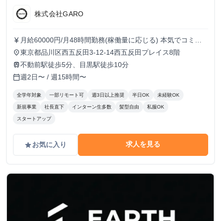
株式会社GARO
月給60000円/月48時間勤務(稼働量に応じる) 本気でコミッ
currency_yen
トすれば、学生でも圧倒的な実績と報酬を得られる環境で
東京都品川区西五反田3-12-14西五反田プレイス8階
place
す！
不動前駅徒歩5分、目黒駅徒歩10分
train
週2日〜 / 週15時間〜
calendar_today
全学年対象
一部リモート可
週3日以上推奨
半日OK
未経験OK
新規事業
社長直下
インターン生多数
髪型自由
私服OK
スタートアップ
求人を見る
お気に入り
grade