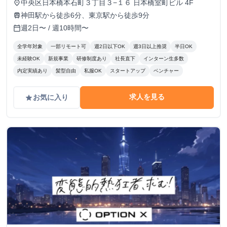
中央区日本橋本石町３丁目３−１６ 日本橋室町ビル 4F
place
神田駅から徒歩6分、東京駅から徒歩9分
train
週2日〜 / 週10時間〜
calendar_today
全学年対象
一部リモート可
週2日以下OK
週3日以上推奨
半日OK
未経験OK
新規事業
研修制度あり
社長直下
インターン生多数
内定実績あり
髪型自由
私服OK
スタートアップ
ベンチャー
求人を見る
お気に入り
grade