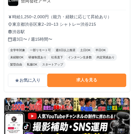
合同会社アース
時給1,250~2,000円（能力・経験に応じて昇給あり）
currency_yen
東京都渋谷区東2−20−13 シャトレー渋谷215
place
渋谷駅
train
週3日〜 / 週15時間〜
calendar_today
全学年対象
一部リモート可
週3日以上推奨
土日OK
半日OK
未経験OK
研修制度あり
社長直下
インターン生多数
内定実績あり
髪型自由
私服OK
スタートアップ
求人を見る
お気に入り
grade