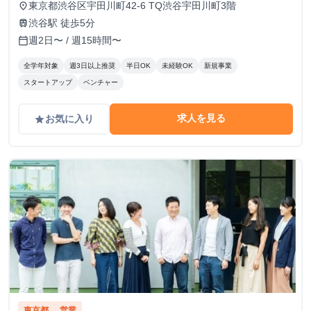
東京都渋谷区宇田川町42-6 TQ渋谷宇田川町3階
place
渋谷駅 徒歩5分
train
週2日〜 / 週15時間〜
calendar_today
全学年対象
週3日以上推奨
半日OK
未経験OK
新規事業
スタートアップ
ベンチャー
求人を見る
お気に入り
grade
東京都
営業