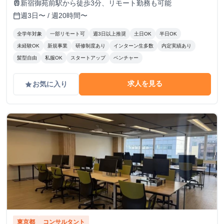
新宿御苑前駅から徒歩3分、リモート勤務も可能
train
週3日〜 / 週20時間〜
calendar_today
全学年対象
一部リモート可
週3日以上推奨
土日OK
半日OK
未経験OK
新規事業
研修制度あり
インターン生多数
内定実績あり
髪型自由
私服OK
スタートアップ
ベンチャー
求人を見る
お気に入り
grade
東京都
コンサルタント