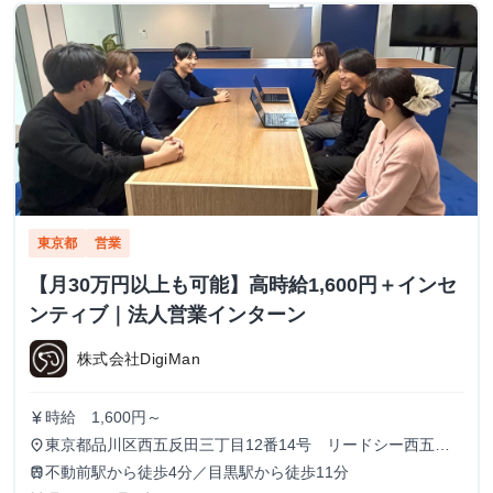
東京都
営業
【月30万円以上も可能】高時給1,600円＋インセ
ンティブ｜法人営業インターン
株式会社DigiMan
時給 1,600円～
currency_yen
東京都品川区西五反田三丁目12番14号 リードシー西五反
place
田ビル7-8階（受付8階）
不動前駅から徒歩4分／目黒駅から徒歩11分
train