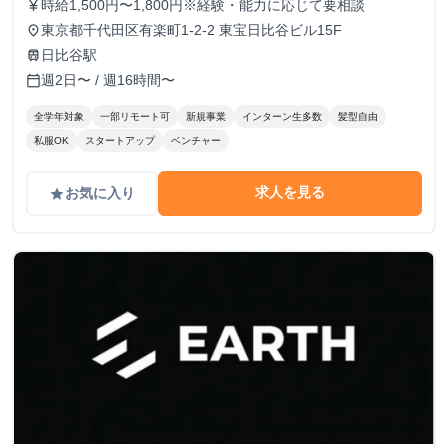
時給1,500円〜1,800円※経験・能力に応じて要相談
currency_yen
東京都千代田区有楽町1-2-2 東宝日比谷ビル15F
place
日比谷駅
train
週2日〜 / 週16時間〜
calendar_today
全学年対象
一部リモート可
新規事業
インターン生多数
髪型自由
私服OK
スタートアップ
ベンチャー
求人を見る
お気に入り
grade