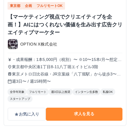
東京都
企画
フルリモートOK
【マーケティング視点でクリエイティブを企
画！】AIにはつくれない価値を生み出す広告クリ
エイティブマーケター
OPTION X株式会社
・成果報酬：1本5,000円（税別）〜 ※10〜15本/月〜想定
currency_yen
※経験、実績、能力等によって変動 ※トライアル期間の場
東京都中央区湊1丁目8-11八丁堀エイトビル3階
place
合変動あり
東京メトロ日比谷線・JR京葉線「八丁堀駅」から徒歩3〜6
train
分
週3日〜 / 週15時間〜
calendar_today
全学年対象
フルリモート
週3日以上推奨
インターン生多数
私服OK
スタートアップ
求人を見る
お気に入り
grade