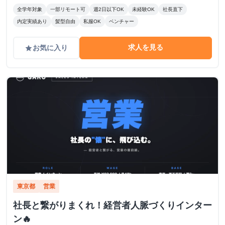
全学年対象
一部リモート可
週2日以下OK
未経験OK
社長直下
内定実績あり
髪型自由
私服OK
ベンチャー
求人を見る
お気に入り
grade
東京都
営業
社長と繋がりまくれ！経営者人脈づくりインター
ン🔥