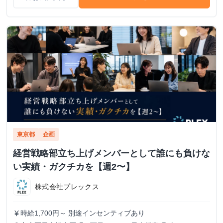
東京都
企画
経営戦略部立ち上げメンバーとして誰にも負けな
い実績・ガクチカを【週2〜】
株式会社プレックス
時給1,700円～ 別途インセンティブあり
currency_yen