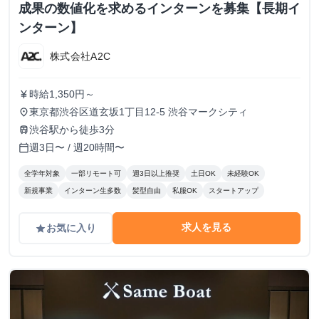
成果の数値化を求めるインターンを募集【長期イ
ンターン】
株式会社A2C
時給1,350円～
currency_yen
東京都渋谷区道玄坂1丁目12-5 渋谷マークシティ
place
渋谷駅から徒歩3分
train
週3日〜 / 週20時間〜
calendar_today
全学年対象
一部リモート可
週3日以上推奨
土日OK
未経験OK
新規事業
インターン生多数
髪型自由
私服OK
スタートアップ
求人を見る
お気に入り
grade