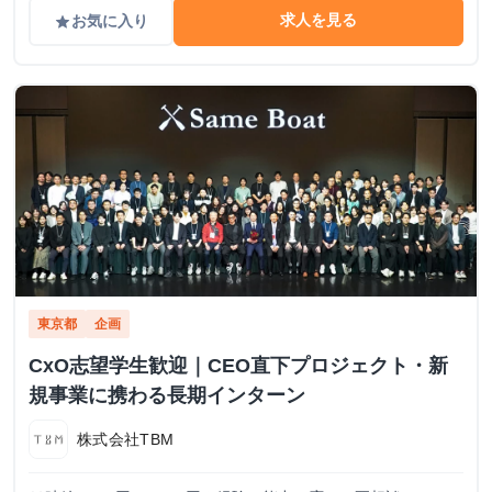
求人を見る
お気に入り
grade
東京都
企画
CxO志望学生歓迎｜CEO直下プロジェクト・新
規事業に携わる長期インターン
株式会社TBM