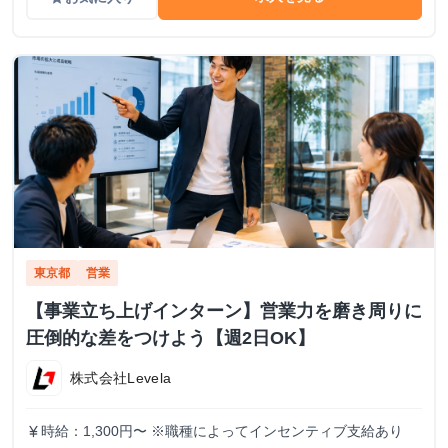
東京都
営業
【事業立ち上げインターン】営業力を磨き周りに
圧倒的な差をつけよう【週2日OK】
株式会社Levela
時給：1,300円〜 ※職種によってインセンティブ支給あり
currency_yen