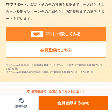
料でサポート。
就活・その先の将来を見据えて、一人ひとりに
合った長期インターン先のご紹介と、内定獲得までの選考サポ
ートを行います。
無料
プロに相談してみる
会員登録はこちら
※1 Renew相談サポート利用者を対象にしたアンケート調査（対象期間:2023年7月1日〜
12月31日）
※2 Renew利用者の内定実績から算出（対象期間:2023年7月1日〜12月31日）
handshake
無料登録で、企業からスカウトが届く！
support_agent
他の条件から長期インターンを探す
会員登録する
(無料)
無料相談