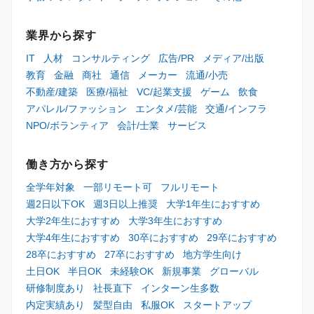
業界から探す
IT
人材
コンサルティング
広告/PR
メディア/出版
教育
金融
商社
通信
メーカー
流通/小売
不動産/建築
医療/福祉
VC/起業支援
ゲーム
飲食
アパレル/ファッション
エンタメ/芸能
交通/インフラ
NPO/ボランティア
会計/士業
サービス
働き方から探す
全学年対象
一部リモート可
フルリモート
週2日以下OK
週3日以上推奨
大学1年生におすすめ
大学2年生におすすめ
大学3年生におすすめ
大学4年生におすすめ
30卒におすすめ
29卒におすすめ
28卒におすすめ
27卒におすすめ
地方学生向け
土日OK
半日OK
未経験OK
新規事業
グローバル
研修制度あり
社長直下
インターン生多数
内定実績あり
髪型自由
私服OK
スタートアップ