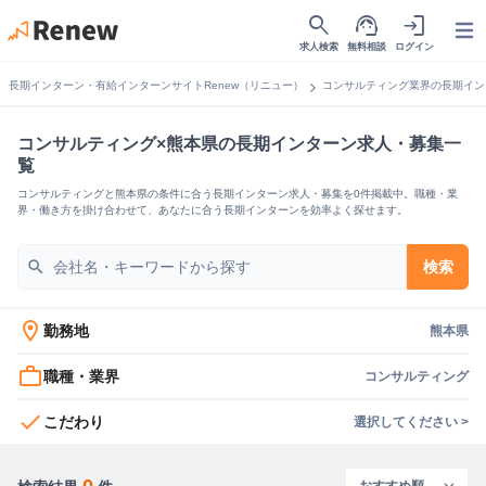
search
support_agent
login
Open
求人検索
無料相談
ログイン
chevron_right
長期インターン・有給インターンサイトRenew（リニュー）
コンサルティング業界の長期イン
コンサルティング×熊本県の長期インターン求人・募集一
覧
コンサルティングと熊本県の条件に合う長期インターン求人・募集を0件掲載中。職種・業
界・働き方を掛け合わせて、あなたに合う長期インターンを効率よく探せます。
search
検索
location_on
勤務地
熊本県
work_outline
職種・業界
コンサルティング
check
こだわり
選択してください >
0