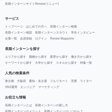
長期インターンサイトRenew(リニュー)
サービス
トップページ
はじめての方へ
長期インターン検索
長期インターン相談
長期インターンスカウト
学生インタビュー
企業一覧
会員登録
ログイン
Renew Magazine
長期インターンを探す
エリアから探す
職種から探す
業界から探す
働き方から探す
キーワードから探す
大学から探す
スキルから探す
特集一覧
人気の検索条件
東京都
大阪府
愛知・名古屋
フルリモート
営業
ライター
SNS運用
エンジニア
マーケティング
お役立ち情報
長期インターンとは
長期インターンの探し方
長期インターンのメリット
長期インターンはいつから？