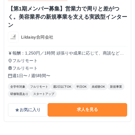
【第1期メンバー募集】営業力で周りと差がつ
く。美容業界の新規事業を支える実践型インター
ン
Lildaisy合同会社
報酬：1,250円／1時間 頑張りや成果に応じて、商談などよ
currency_yen
り裁量のある業務にもチャレンジできます。 しっかりとし
フルリモート
place
た評価体制を設け、時給アップも随時検討していきます！
フルリモート
train
週1日〜 / 週5時間〜
calendar_today
全学年対象
フルリモート
週2日以下OK
半日OK
未経験OK
新規事業
研修制度あり
スタートアップ
求人を見る
お気に入り
grade