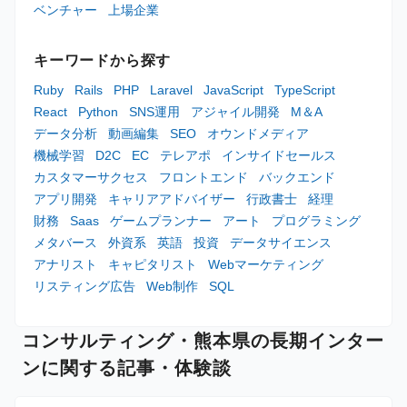
ベンチャー
上場企業
キーワードから探す
Ruby
Rails
PHP
Laravel
JavaScript
TypeScript
React
Python
SNS運用
アジャイル開発
M＆A
データ分析
動画編集
SEO
オウンドメディア
機械学習
D2C
EC
テレアポ
インサイドセールス
カスタマーサクセス
フロントエンド
バックエンド
アプリ開発
キャリアアドバイザー
行政書士
経理
財務
Saas
ゲームプランナー
アート
プログラミング
メタバース
外資系
英語
投資
データサイエンス
アナリスト
キャピタリスト
Webマーケティング
リスティング広告
Web制作
SQL
コンサルティング・熊本県の長期インター
ンに関する記事・体験談