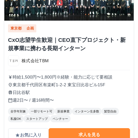
東京都
企画
CxO志望学生歓迎｜CEO直下プロジェクト・新
規事業に携わる長期インターン
株式会社TBM
時給1,500円〜1,800円※経験・能力に応じて要相談
currency_yen
東京都千代田区有楽町1-2-2 東宝日比谷ビル15F
place
日比谷駅
train
週2日〜 / 週16時間〜
calendar_today
全学年対象
一部リモート可
新規事業
インターン生多数
髪型自由
私服OK
スタートアップ
ベンチャー
求人を見る
お気に入り
grade