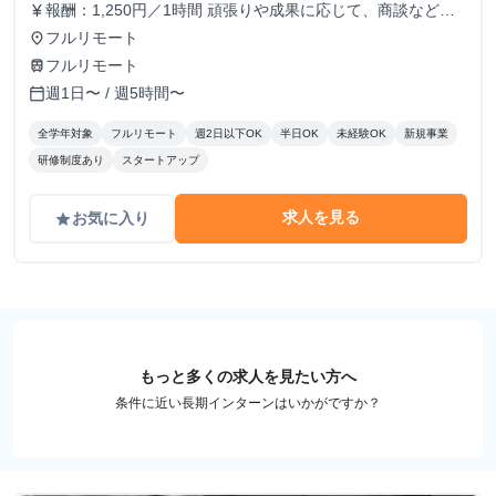
報酬：1,250円／1時間 頑張りや成果に応じて、商談などよ
currency_yen
り裁量のある業務にもチャレンジできます。 しっかりとし
フルリモート
place
た評価体制を設け、時給アップも随時検討していきます！
フルリモート
train
週1日〜 / 週5時間〜
calendar_today
全学年対象
フルリモート
週2日以下OK
半日OK
未経験OK
新規事業
研修制度あり
スタートアップ
求人を見る
お気に入り
grade
もっと多くの求人を見たい方へ
条件に近い長期インターンはいかがですか？