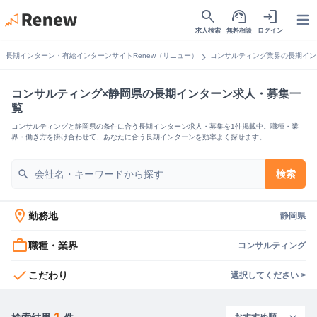
search
support_agent
login
Open
求人検索
無料相談
ログイン
chevron_right
長期インターン・有給インターンサイトRenew（リニュー）
コンサルティング業界の長期イン
コンサルティング×静岡県の長期インターン求人・募集一
覧
コンサルティングと静岡県の条件に合う長期インターン求人・募集を1件掲載中。職種・業
界・働き方を掛け合わせて、あなたに合う長期インターンを効率よく探せます。
search
検索
location_on
勤務地
静岡県
work_outline
職種・業界
コンサルティング
check
こだわり
選択してください >
1