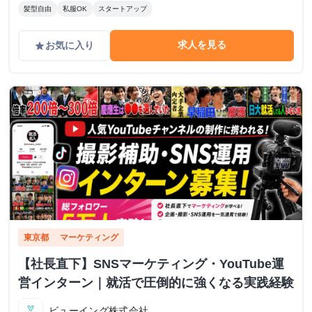
髪型自由
私服OK
スタートアップ
求人を見る
お気に入り
grade
東京都
マーケティング
【社長直下】SNSマーケティング・YouTube運
営インターン｜就活で圧倒的に強くなる実践経験
ビューイング株式会社