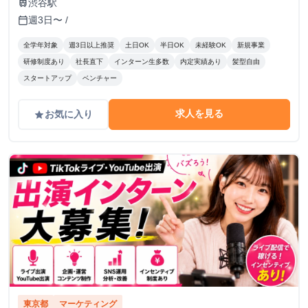
渋谷駅
train
週3日〜 /
calendar_today
全学年対象
週3日以上推奨
土日OK
半日OK
未経験OK
新規事業
研修制度あり
社長直下
インターン生多数
内定実績あり
髪型自由
スタートアップ
ベンチャー
求人を見る
お気に入り
grade
東京都
マーケティング