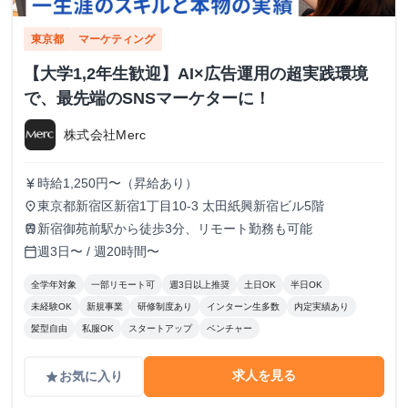
東京都
マーケティング
【大学1,2年生歓迎】AI×広告運用の超実践環境
で、最先端のSNSマーケターに！
株式会社Merc
時給1,250円〜（昇給あり）
currency_yen
東京都新宿区新宿1丁目10-3 太田紙興新宿ビル5階
place
新宿御苑前駅から徒歩3分、リモート勤務も可能
train
週3日〜 / 週20時間〜
calendar_today
全学年対象
一部リモート可
週3日以上推奨
土日OK
半日OK
未経験OK
新規事業
研修制度あり
インターン生多数
内定実績あり
髪型自由
私服OK
スタートアップ
ベンチャー
求人を見る
お気に入り
grade