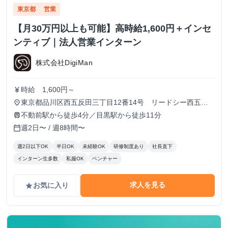
東京都
営業
【月30万円以上も可能】高時給1,600円＋インセ
ンティブ｜法人営業インターン
株式会社DigiMan
時給 1,600円～
currency_yen
東京都品川区西五反田三丁目12番14号 リードシー西五反
place
田ビル7-8階（受付8階）
不動前駅から徒歩4分／目黒駅から徒歩11分
train
週2日〜 / 週8時間〜
calendar_today
週2日以下OK
半日OK
未経験OK
研修制度あり
社長直下
インターン生多数
私服OK
ベンチャー
求人を見る
お気に入り
grade