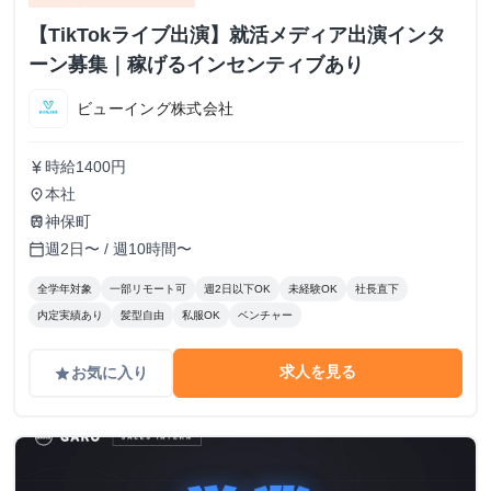
【TikTokライブ出演】就活メディア出演インタ
ーン募集｜稼げるインセンティブあり
ビューイング株式会社
時給1400円
currency_yen
本社
place
神保町
train
週2日〜 / 週10時間〜
calendar_today
全学年対象
一部リモート可
週2日以下OK
未経験OK
社長直下
内定実績あり
髪型自由
私服OK
ベンチャー
求人を見る
お気に入り
grade