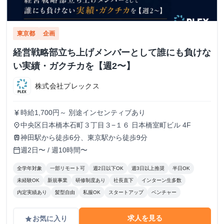
東京都
企画
経営戦略部立ち上げメンバーとして誰にも負けな
い実績・ガクチカを【週2〜】
株式会社プレックス
時給1,700円～ 別途インセンティブあり
currency_yen
中央区日本橋本石町３丁目３−１６ 日本橋室町ビル 4F
place
神田駅から徒歩6分、東京駅から徒歩9分
train
週2日〜 / 週10時間〜
calendar_today
全学年対象
一部リモート可
週2日以下OK
週3日以上推奨
半日OK
未経験OK
新規事業
研修制度あり
社長直下
インターン生多数
内定実績あり
髪型自由
私服OK
スタートアップ
ベンチャー
求人を見る
お気に入り
grade