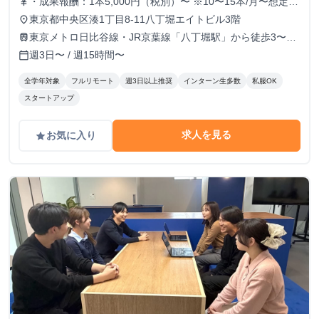
・成果報酬：1本5,000円（税別）〜 ※10〜15本/月〜想定
currency_yen
※経験、実績、能力等によって変動 ※トライアル期間の場
東京都中央区湊1丁目8-11八丁堀エイトビル3階
place
合変動あり
東京メトロ日比谷線・JR京葉線「八丁堀駅」から徒歩3〜6
train
分
週3日〜 / 週15時間〜
calendar_today
全学年対象
フルリモート
週3日以上推奨
インターン生多数
私服OK
スタートアップ
求人を見る
お気に入り
grade