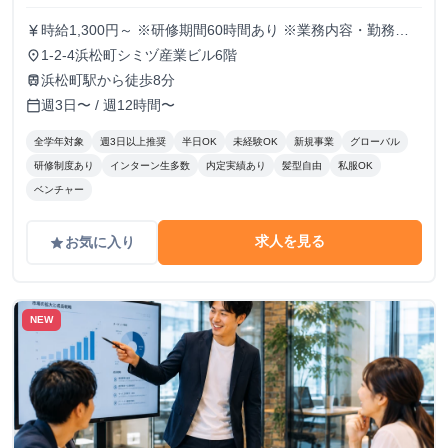
時給1,300円～ ※研修期間60時間あり ※業務内容・勤務状
currency_yen
況により決定
1-2-4浜松町シミヅ産業ビル6階
place
浜松町駅から徒歩8分
train
週3日〜 / 週12時間〜
calendar_today
全学年対象
週3日以上推奨
半日OK
未経験OK
新規事業
グローバル
研修制度あり
インターン生多数
内定実績あり
髪型自由
私服OK
ベンチャー
求人を見る
お気に入り
grade
NEW