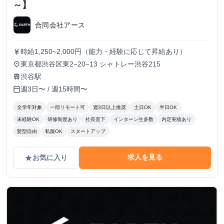
～】
合同会社アース
時給1,250~2,000円（能力・経験に応じて昇給あり）
currency_yen
東京都渋谷区東2−20−13 シャトレー渋谷215
place
渋谷駅
train
週3日〜 / 週15時間〜
calendar_today
全学年対象
一部リモート可
週3日以上推奨
土日OK
半日OK
未経験OK
研修制度あり
社長直下
インターン生多数
内定実績あり
髪型自由
私服OK
スタートアップ
求人を見る
お気に入り
grade