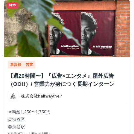
NEW
東京都
営業
【週20時間〜】『広告×エンタメ』屋外広告
（OOH）/ 営業力が身につく長期インターン
株式会社halfwaytheir
時給1,250〜1,750円
currency_yen
渋谷区
place
渋谷駅
train