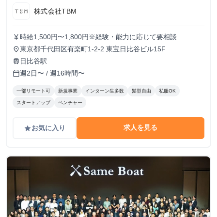
株式会社TBM
時給1,500円〜1,800円※経験・能力に応じて要相談
currency_yen
東京都千代田区有楽町1-2-2 東宝日比谷ビル15F
place
日比谷駅
train
週2日〜 / 週16時間〜
calendar_today
一部リモート可
新規事業
インターン生多数
髪型自由
私服OK
スタートアップ
ベンチャー
求人を見る
お気に入り
grade