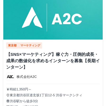
東京都
マーケティング
【SNS×マーケティング】稼ぐ力・圧倒的成長・
成果の数値化を求めるインターンを募集【長期イ
ンターン】
株式会社A2C
時給1,350円～
currency_yen
東京都渋谷区道玄坂1丁目12-5 渋谷マークシティ
place
渋谷駅から徒歩3分
train