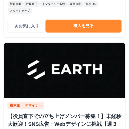
新規事業
社長直下
インターン生多数
髪型自由
私服OK
スタートアップ
求人を見る
お気に入り
grade
東京都
デザイナー
【役員直下での立ち上げメンバー募集！】未経験
大歓迎！SNS広告・Webデザインに挑戦【週３