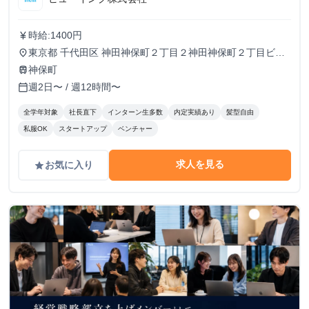
時給:1400円
currency_yen
東京都 千代田区 神田神保町２丁目２神田神保町２丁目ビル
place
５０２号室
神保町
train
週2日〜 / 週12時間〜
calendar_today
全学年対象
社長直下
インターン生多数
内定実績あり
髪型自由
私服OK
スタートアップ
ベンチャー
求人を見る
お気に入り
grade