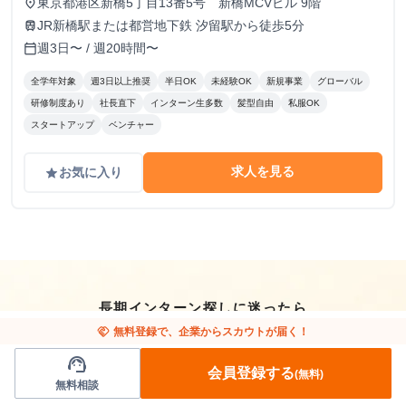
東京都港区新橋5丁目13番5号 新橋MCVビル 9階
place
JR新橋駅または都営地下鉄 汐留駅から徒歩5分
train
週3日〜 / 週20時間〜
calendar_today
全学年対象
週3日以上推奨
半日OK
未経験OK
新規事業
グローバル
研修制度あり
社長直下
インターン生多数
髪型自由
私服OK
スタートアップ
ベンチャー
求人を見る
お気に入り
grade
長期インターン探しに迷ったら
プロに無料で相談しよう
handshake
無料登録で、企業からスカウトが届く！
support_agent
会員登録する
(無料)
無料相談