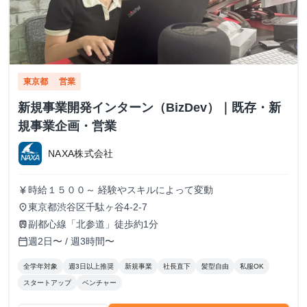
東京都
営業
新規事業開発インターン（BizDev）｜既存・新
規事業企画・営業
NAXA株式会社
時給１５００～ 経験やスキルによって変動
currency_yen
東京都渋谷区千駄ヶ谷4-2-7
place
副都心線「北参道」徒歩約1分
train
週2日〜 / 週3時間〜
calendar_today
全学年対象
週3日以上推奨
新規事業
社長直下
髪型自由
私服OK
スタートアップ
ベンチャー