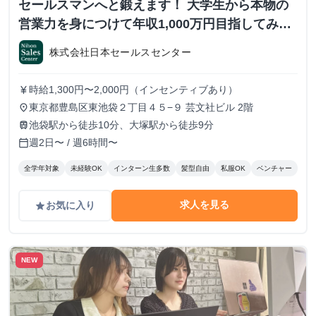
セールスマンへと鍛えます！ 大学生から本物の
営業力を身につけて年収1,000万円目指してみま
せんか？ ※当社直結内定あり #学歴不問 #未経験
株式会社日本セールスセンター
可 #1.2年生可 - 株式会社日本セールスセンター
の長期・有給インターンシップ
時給1,300円〜2,000円（インセンティブあり）
currency_yen
東京都豊島区東池袋２丁目４５−９ 芸文社ビル 2階
place
池袋駅から徒歩10分、大塚駅から徒歩9分
train
週2日〜 / 週6時間〜
calendar_today
全学年対象
未経験OK
インターン生多数
髪型自由
私服OK
ベンチャー
求人を見る
お気に入り
grade
NEW