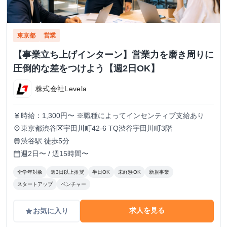
東京都
営業
【事業立ち上げインターン】営業力を磨き周りに
圧倒的な差をつけよう【週2日OK】
株式会社Levela
時給：1,300円〜 ※職種によってインセンティブ支給あり
currency_yen
東京都渋谷区宇田川町42-6 TQ渋谷宇田川町3階
place
渋谷駅 徒歩5分
train
週2日〜 / 週15時間〜
calendar_today
全学年対象
週3日以上推奨
半日OK
未経験OK
新規事業
スタートアップ
ベンチャー
求人を見る
お気に入り
grade