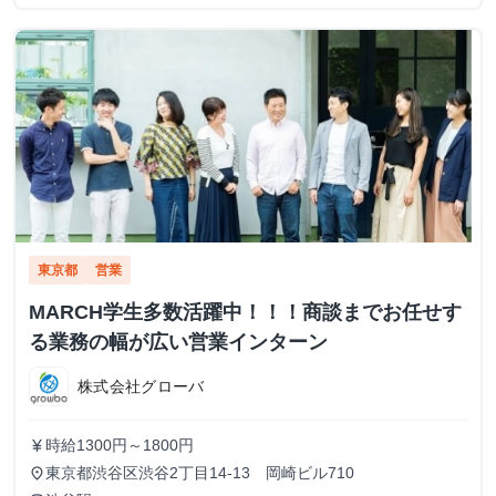
東京都
営業
MARCH学生多数活躍中！！！商談までお任せす
る業務の幅が広い営業インターン
株式会社グローバ
時給1300円～1800円
currency_yen
東京都渋谷区渋谷2丁目14-13 岡崎ビル710
place