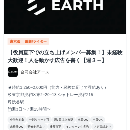
東京都
編集/ライター
【役員直下での立ち上げメンバー募集！】未経験
大歓迎！人を動かす広告を書く【週３～】
合同会社アース
時給1,250~2,000円（能力・経験に応じて昇給あり）
currency_yen
東京都渋谷区東2−20−13 シャトレー渋谷215
place
渋谷駅
train
週3日〜 / 週15時間〜
calendar_today
全学年対象
一部リモート可
週3日以上推奨
土日OK
半日OK
未経験OK
研修制度あり
社長直下
インターン生多数
内定実績あり