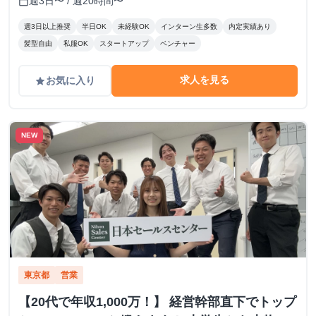
週3日〜 / 週20時間〜
calendar_today
週3日以上推奨
半日OK
未経験OK
インターン生多数
内定実績あり
髪型自由
私服OK
スタートアップ
ベンチャー
求人を見る
お気に入り
grade
NEW
東京都
営業
【20代で年収1,000万！】 経営幹部直下でトップ