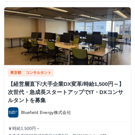
東京都
コンサルタント
【経営層直下/大手企業DX変革/時給1,500円～】
次世代・急成長スタートアップでIT・DXコンサ
ルタントを募集
Bluefield Energy株式会社
時給1,500円～
currency_yen