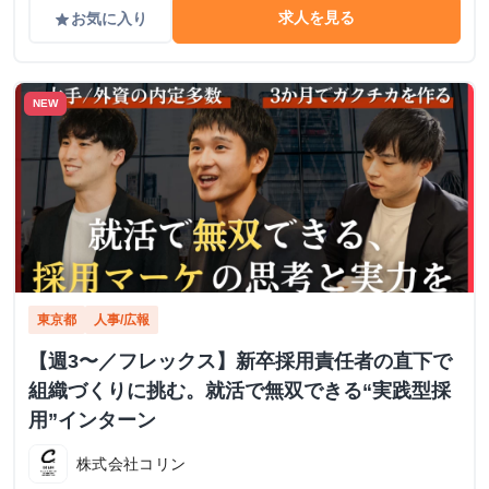
求人を見る
お気に入り
grade
NEW
東京都
人事/広報
【週3〜／フレックス】新卒採用責任者の直下で
組織づくりに挑む。就活で無双できる“実践型採
用”インターン
株式会社コリン