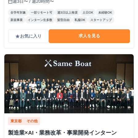
週3日〜 / 週20時間〜
calendar_today
全学年対象
一部リモート可
週3日以上推奨
土日OK
未経験OK
新規事業
インターン生多数
髪型自由
私服OK
スタートアップ
求人を見る
お気に入り
grade
東京都
その他
製造業×AI・業務改革・事業開発インターン