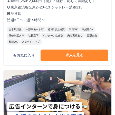
時給1,250~2,000円（能力・経験に応じて昇給あり）
currency_yen
東京都渋谷区東2−20−13 シャトレー渋谷215
place
渋谷駅
train
週3日〜 / 週15時間〜
calendar_today
全学年対象
一部リモート可
週3日以上推奨
半日OK
未経験OK
研修制度あり
社長直下
インターン生多数
内定実績あり
髪型自由
私服OK
スタートアップ
求人を見る
お気に入り
grade