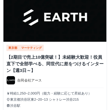
東京都
マーケティング
【2期目で売上10億突破！】未経験大歓迎！役員
直下で全部学べる、同世代に差をつけるインター
ン【週3日～】
合同会社アース
時給1,250~2,000円（能力・経験に応じて昇給あり）
currency_yen
東京都渋谷区東2−20−13 シャトレー渋谷215
place
渋谷駅
train