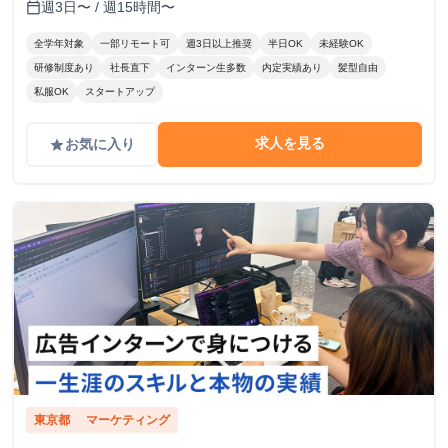
週3日〜 / 週15時間〜
calendar_today
全学年対象
一部リモート可
週3日以上推奨
半日OK
未経験OK
研修制度あり
社長直下
インターン生多数
内定実績あり
髪型自由
私服OK
スタートアップ
求人を見る
お気に入り
grade
東京都
マーケティング