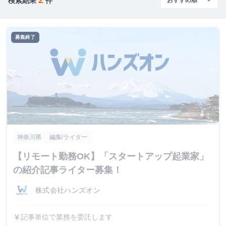
検索結果
件
募集終了
神奈川県
編集/ライター
【リモート勤務OK】「スタートアップ起業家」
の紹介記事ライター募集！
株式会社ハンズオン
記事単位で業務を委託します
currency_yen