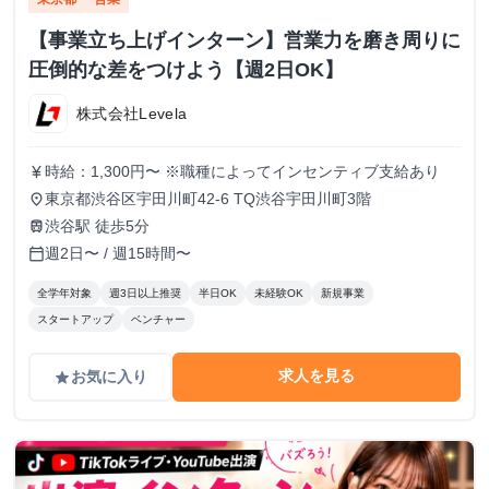
【事業立ち上げインターン】営業力を磨き周りに
圧倒的な差をつけよう【週2日OK】
株式会社Levela
時給：1,300円〜 ※職種によってインセンティブ支給あり
currency_yen
東京都渋谷区宇田川町42-6 TQ渋谷宇田川町3階
place
渋谷駅 徒歩5分
train
週2日〜 / 週15時間〜
calendar_today
全学年対象
週3日以上推奨
半日OK
未経験OK
新規事業
スタートアップ
ベンチャー
求人を見る
お気に入り
grade