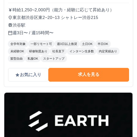
時給1,250~2,000円（能力・経験に応じて昇給あり）
currency_yen
東京都渋谷区東2−20−13 シャトレー渋谷215
place
渋谷駅
train
週3日〜 / 週15時間〜
calendar_today
全学年対象
一部リモート可
週3日以上推奨
土日OK
半日OK
未経験OK
研修制度あり
社長直下
インターン生多数
内定実績あり
髪型自由
私服OK
スタートアップ
求人を見る
お気に入り
grade