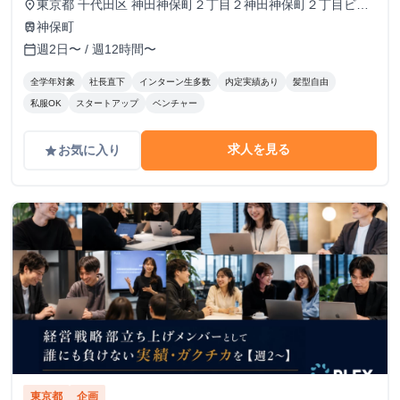
東京都 千代田区 神田神保町２丁目２神田神保町２丁目ビル
place
５０２号室
神保町
train
週2日〜 / 週12時間〜
calendar_today
全学年対象
社長直下
インターン生多数
内定実績あり
髪型自由
私服OK
スタートアップ
ベンチャー
求人を見る
お気に入り
grade
東京都
企画