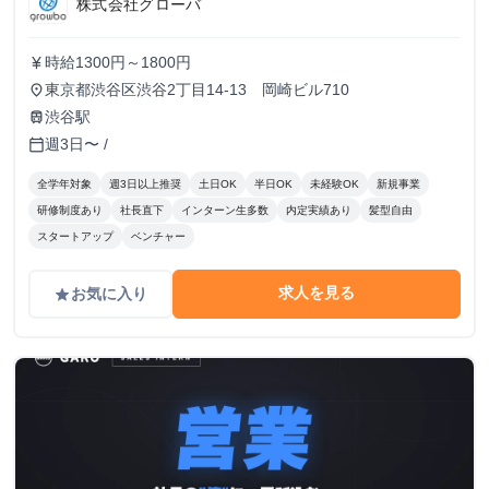
株式会社グローバ
時給1300円～1800円
currency_yen
東京都渋谷区渋谷2丁目14-13 岡崎ビル710
place
渋谷駅
train
週3日〜 /
calendar_today
全学年対象
週3日以上推奨
土日OK
半日OK
未経験OK
新規事業
研修制度あり
社長直下
インターン生多数
内定実績あり
髪型自由
スタートアップ
ベンチャー
求人を見る
お気に入り
grade