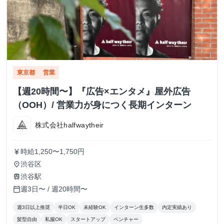
東京都
営業
【週20時間〜】『広告×エンタメ』屋外広告
（OOH）/ 営業力が身につく長期インターン
株式会社halfwaytheir
時給1,250〜1,750円
currency_yen
渋谷区
place
渋谷駅
train
週3日〜 / 週20時間〜
calendar_today
週3日以上推奨
半日OK
未経験OK
インターン生多数
内定実績あり
髪型自由
私服OK
スタートアップ
ベンチャー