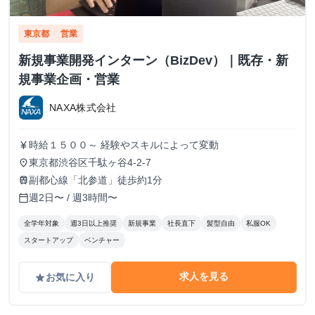
東京都
営業
新規事業開発インターン（BizDev）｜既存・新
規事業企画・営業
NAXA株式会社
時給１５００～ 経験やスキルによって変動
currency_yen
東京都渋谷区千駄ヶ谷4-2-7
place
副都心線「北参道」徒歩約1分
train
週2日〜 / 週3時間〜
calendar_today
全学年対象
週3日以上推奨
新規事業
社長直下
髪型自由
私服OK
スタートアップ
ベンチャー
求人を見る
お気に入り
grade