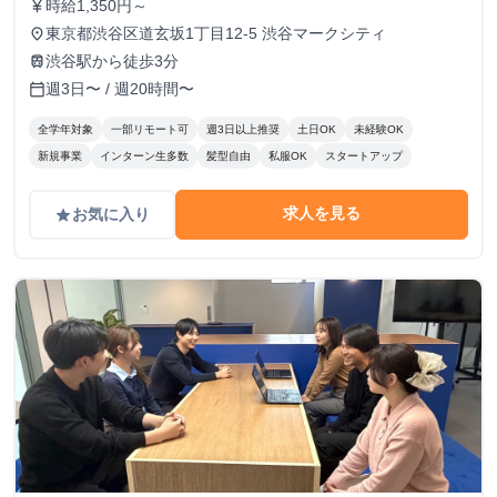
時給1,350円～
currency_yen
東京都渋谷区道玄坂1丁目12-5 渋谷マークシティ
place
渋谷駅から徒歩3分
train
週3日〜 / 週20時間〜
calendar_today
全学年対象
一部リモート可
週3日以上推奨
土日OK
未経験OK
新規事業
インターン生多数
髪型自由
私服OK
スタートアップ
求人を見る
お気に入り
grade