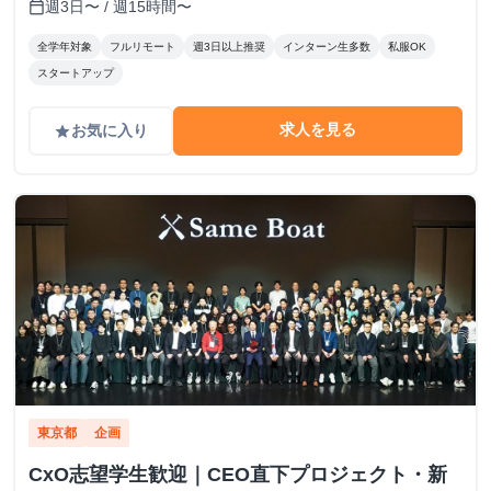
分
週3日〜 / 週15時間〜
calendar_today
全学年対象
フルリモート
週3日以上推奨
インターン生多数
私服OK
スタートアップ
求人を見る
お気に入り
grade
東京都
企画
CxO志望学生歓迎｜CEO直下プロジェクト・新