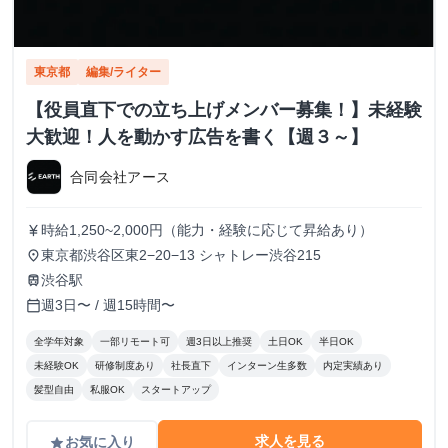
東京都
編集/ライター
【役員直下での立ち上げメンバー募集！】未経験
大歓迎！人を動かす広告を書く【週３～】
合同会社アース
時給1,250~2,000円（能力・経験に応じて昇給あり）
currency_yen
東京都渋谷区東2−20−13 シャトレー渋谷215
place
渋谷駅
train
週3日〜 / 週15時間〜
calendar_today
全学年対象
一部リモート可
週3日以上推奨
土日OK
半日OK
未経験OK
研修制度あり
社長直下
インターン生多数
内定実績あり
髪型自由
私服OK
スタートアップ
求人を見る
お気に入り
grade