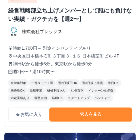
経営戦略部立ち上げメンバーとして誰にも負けな
い実績・ガクチカを【週2〜】
株式会社プレックス
時給1,700円～ 別途インセンティブあり
currency_yen
中央区日本橋本石町３丁目３−１６ 日本橋室町ビル 4F
place
神田駅から徒歩6分、東京駅から徒歩9分
train
週2日〜 / 週10時間〜
calendar_today
全学年対象
一部リモート可
週2日以下OK
週3日以上推奨
半日OK
未経験OK
新規事業
研修制度あり
社長直下
インターン生多数
内定実績あり
髪型自由
私服OK
スタートアップ
ベンチャー
求人を見る
お気に入り
grade