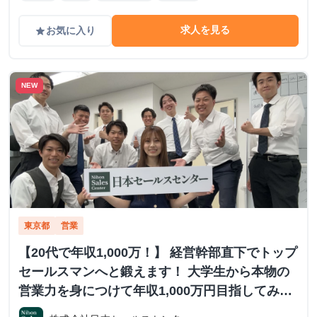
求人を見る
お気に入り
grade
NEW
東京都
営業
【20代で年収1,000万！】 経営幹部直下でトップ
セールスマンへと鍛えます！ 大学生から本物の
営業力を身につけて年収1,000万円目指してみま
せんか？ ※当社直結内定あり #学歴不問 #未経験