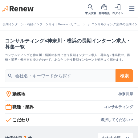
search
support_agent
login
Open
求人検索
無料相談
ログイン
chevron_right
長期インターン・有給インターンサイトRenew（リニュー）
コンサルティング業界の長期イン
コンサルティング×神奈川・横浜の長期インターン求人・
募集一覧
コンサルティングと神奈川・横浜の条件に合う長期インターン求人・募集を2件掲載中。職
種・業界・働き方を掛け合わせて、あなたに合う長期インターンを効率よく探せます。
search
検索
location_on
勤務地
神奈川県
work_outline
職種・業界
コンサルティング
check
こだわり
選択してください >
2