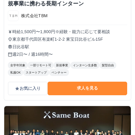
規事業に携わる長期インターン
株式会社TBM
時給1,500円〜1,800円※経験・能力に応じて要相談
currency_yen
東京都千代田区有楽町1-2-2 東宝日比谷ビル15F
place
日比谷駅
train
週2日〜 / 週16時間〜
calendar_today
全学年対象
一部リモート可
新規事業
インターン生多数
髪型自由
私服OK
スタートアップ
ベンチャー
求人を見る
お気に入り
grade