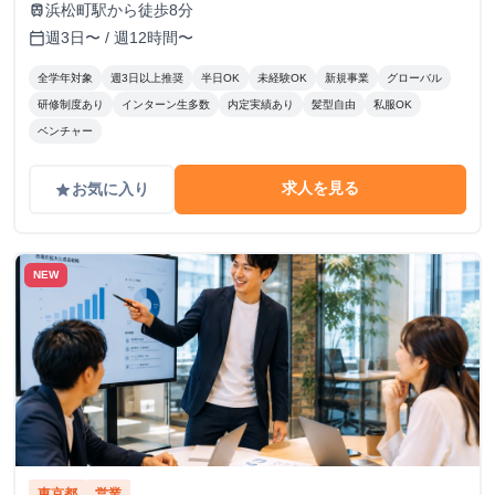
浜松町駅から徒歩8分
train
週3日〜 / 週12時間〜
calendar_today
全学年対象
週3日以上推奨
半日OK
未経験OK
新規事業
グローバル
研修制度あり
インターン生多数
内定実績あり
髪型自由
私服OK
ベンチャー
求人を見る
お気に入り
grade
NEW
東京都
営業