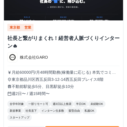
東京都
営業
社長と繋がりまくれ！経営者人脈づくりインター
ン🔥
株式会社GARO
月給60000円/月48時間勤務(稼働量に応じる) 本気でコミッ
currency_yen
トすれば、学生でも圧倒的な実績と報酬を得られる環境で
東京都品川区西五反田3-12-14西五反田プレイス8階
place
す！
不動前駅徒歩5分、目黒駅徒歩10分
train
週2日〜 / 週15時間〜
calendar_today
全学年対象
一部リモート可
週3日以上推奨
半日OK
未経験OK
新規事業
社長直下
インターン生多数
髪型自由
私服OK
スタートアップ