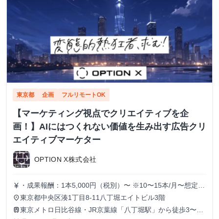
東京都
企画
フルリモートOK
【マーケティング視点でクリエイティブを企
画！】AIにはつくれない価値を生み出す広告クリ
エイティブマーケター
OPTION X株式会社
・成果報酬：1本5,000円（税別）〜 ※10〜15本/月〜想定
currency_yen
※経験、実績、能力等によって変動 ※トライアル期間の場
東京都中央区湊1丁目8-11八丁堀エイトビル3階
place
合変動あり
東京メトロ日比谷線・JR京葉線「八丁堀駅」から徒歩3〜6
train