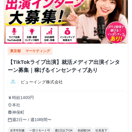
東京都
マーケティング
【TikTokライブ出演】就活メディア出演インタ
ーン募集｜稼げるインセンティブあり
ビューイング株式会社
時給1400円
currency_yen
本社
place
神保町
train
週2日〜 / 週10時間〜
calendar_today
全学年対象
一部リモート可
週2日以下OK
未経験OK
社長直下