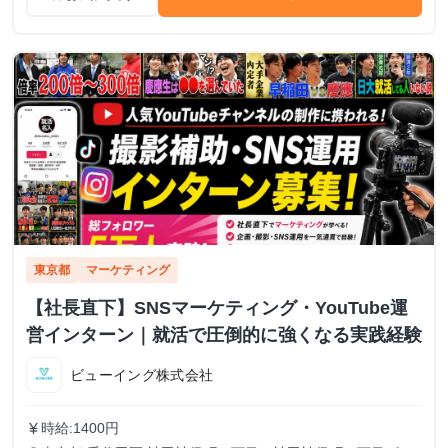
東京都
マーケティング
【社長直下】SNSマーケティング・YouTube運
営インターン｜就活で圧倒的に強くなる実践経験
ビューイング株式会社
時給:1400円
currency_yen