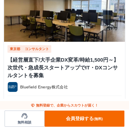
東京都
コンサルタント
【経営層直下/大手企業DX変革/時給1,500円～】
次世代・急成長スタートアップでIT・DXコンサ
ルタントを募集
Bluefield Energy株式会社
時給1,500円～
currency_yen
handshake
無料登録で、企業からスカウトが届く！
東京都港区新橋5丁目13番5号 新橋MCVビル 9階
place
support_agent
JR新橋駅または都営地下鉄 汐留駅から徒歩5分
train
会員登録する
(無料)
無料相談
週3日〜 / 週20時間〜
calendar_today