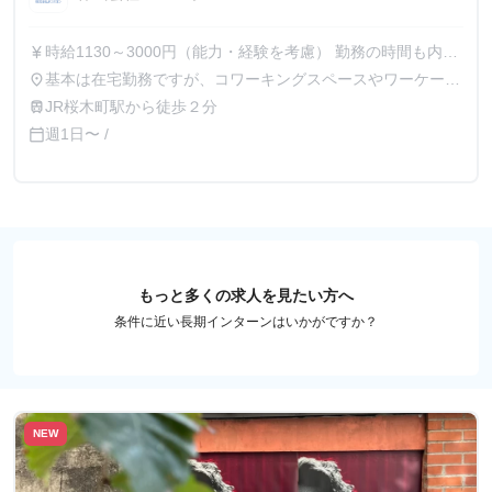
時給1130～3000円（能力・経験を考慮） 勤務の時間も内容
currency_yen
も、ご自身の裁量で決めていただけます。
基本は在宅勤務ですが、コワーキングスペースやワーケーシ
place
ョン施設などの取材、チームでの打ち合わせなどで、横浜市
JR桜木町駅から徒歩２分
train
内を含む神奈川県全域や東京都内などの指定場所に集まって
週1日〜 /
calendar_today
業務に対応していただくこともあります。
もっと多くの求人を見たい方へ
条件に近い長期インターンはいかがですか？
NEW