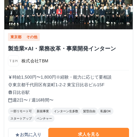
東京都
その他
製造業×AI・業務改革・事業開発インターン
株式会社TBM
時給1,500円〜1,800円※経験・能力に応じて要相談
currency_yen
東京都千代田区有楽町1-2-2 東宝日比谷ビル15F
place
日比谷駅
train
週2日〜 / 週16時間〜
calendar_today
一部リモート可
新規事業
インターン生多数
髪型自由
私服OK
スタートアップ
ベンチャー
求人を見る
お気に入り
grade