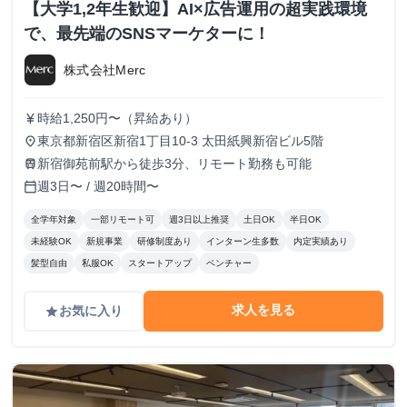
【大学1,2年生歓迎】AI×広告運用の超実践環境
で、最先端のSNSマーケターに！
株式会社Merc
時給1,250円〜（昇給あり）
currency_yen
東京都新宿区新宿1丁目10-3 太田紙興新宿ビル5階
place
新宿御苑前駅から徒歩3分、リモート勤務も可能
train
週3日〜 / 週20時間〜
calendar_today
全学年対象
一部リモート可
週3日以上推奨
土日OK
半日OK
未経験OK
新規事業
研修制度あり
インターン生多数
内定実績あり
髪型自由
私服OK
スタートアップ
ベンチャー
求人を見る
お気に入り
grade