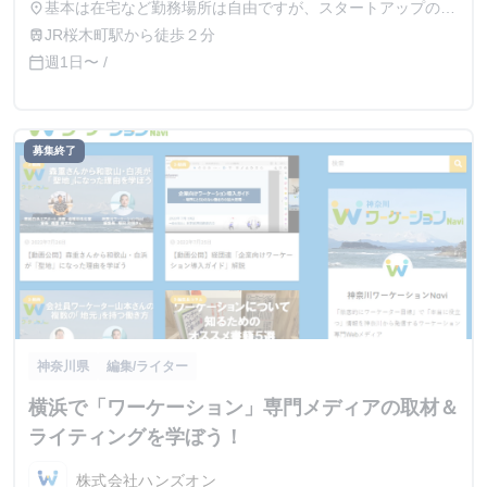
基本は在宅など勤務場所は自由ですが、スタートアップのイ
place
ベントなどの取材、チームでの打ち合わせなどで、横浜市内
JR桜木町駅から徒歩２分
train
を含む神奈川県全域や東京都内などの指定場所に集まって業
週1日〜 /
calendar_today
務に対応していただくこともあります。
募集終了
神奈川県
編集/ライター
横浜で「ワーケーション」専門メディアの取材＆
ライティングを学ぼう！
株式会社ハンズオン