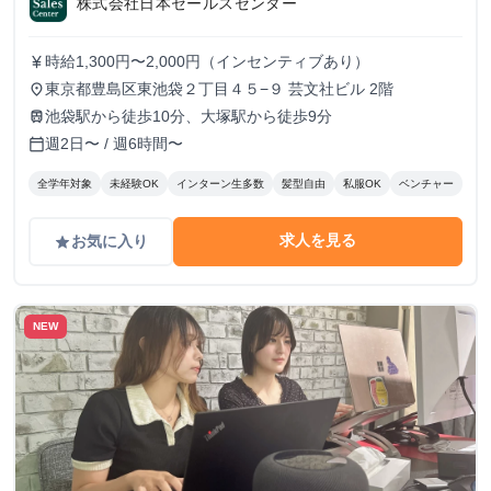
株式会社日本セールスセンター
可 #1.2年生可 - 株式会社日本セールスセンター
の長期・有給インターンシップ
時給1,300円〜2,000円（インセンティブあり）
currency_yen
東京都豊島区東池袋２丁目４５−９ 芸文社ビル 2階
place
池袋駅から徒歩10分、大塚駅から徒歩9分
train
週2日〜 / 週6時間〜
calendar_today
全学年対象
未経験OK
インターン生多数
髪型自由
私服OK
ベンチャー
求人を見る
お気に入り
grade
NEW