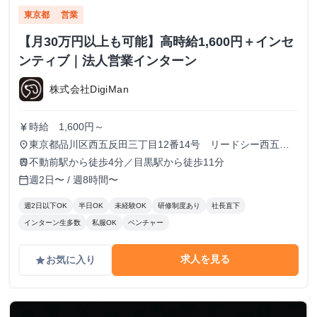
東京都
営業
【月30万円以上も可能】高時給1,600円＋インセ
ンティブ｜法人営業インターン
株式会社DigiMan
時給 1,600円～
currency_yen
東京都品川区西五反田三丁目12番14号 リードシー西五反
place
田ビル7-8階（受付8階）
不動前駅から徒歩4分／目黒駅から徒歩11分
train
週2日〜 / 週8時間〜
calendar_today
週2日以下OK
半日OK
未経験OK
研修制度あり
社長直下
インターン生多数
私服OK
ベンチャー
求人を見る
お気に入り
grade