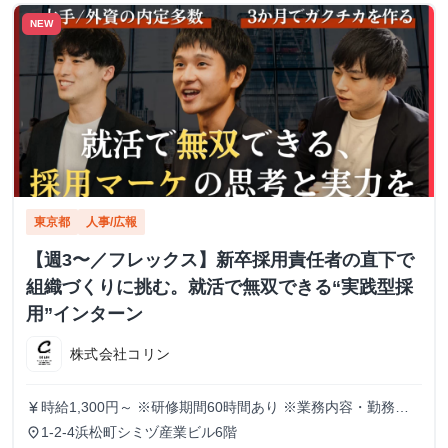
NEW
東京都
人事/広報
【週3〜／フレックス】新卒採用責任者の直下で
組織づくりに挑む。就活で無双できる“実践型採
用”インターン
株式会社コリン
時給1,300円～ ※研修期間60時間あり ※業務内容・勤務状
currency_yen
況により決定
1-2-4浜松町シミヅ産業ビル6階
place