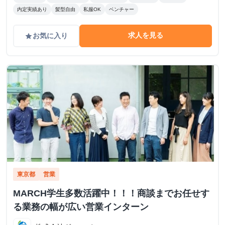
内定実績あり
髪型自由
私服OK
ベンチャー
求人を見る
お気に入り
grade
東京都
営業
MARCH学生多数活躍中！！！商談までお任せす
る業務の幅が広い営業インターン