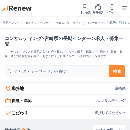
search
support_agent
login
Open
求人検索
無料相談
ログイン
chevron_right
長期インターン・有給インターンサイトRenew（リニュー）
コンサルティング業界の長期イン
コンサルティング×宮崎県の長期インターン求人・募集一
覧
コンサルティングと宮崎県の条件に合う長期インターン求人・募集を0件掲載中。職種・業
界・働き方を掛け合わせて、あなたに合う長期インターンを効率よく探せます。
search
検索
location_on
勤務地
宮崎県
work_outline
職種・業界
コンサルティング
check
こだわり
選択してください >
0