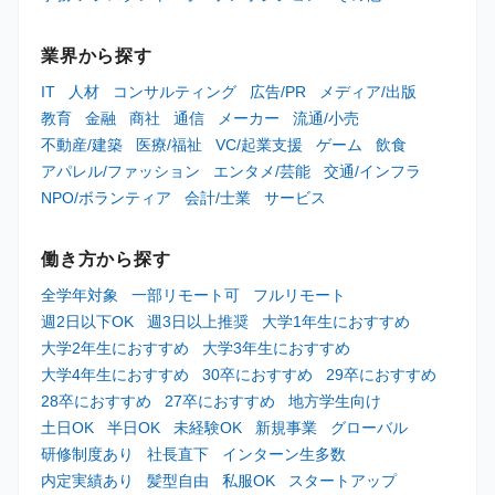
業界から探す
IT
人材
コンサルティング
広告/PR
メディア/出版
教育
金融
商社
通信
メーカー
流通/小売
不動産/建築
医療/福祉
VC/起業支援
ゲーム
飲食
アパレル/ファッション
エンタメ/芸能
交通/インフラ
NPO/ボランティア
会計/士業
サービス
働き方から探す
全学年対象
一部リモート可
フルリモート
週2日以下OK
週3日以上推奨
大学1年生におすすめ
大学2年生におすすめ
大学3年生におすすめ
大学4年生におすすめ
30卒におすすめ
29卒におすすめ
28卒におすすめ
27卒におすすめ
地方学生向け
土日OK
半日OK
未経験OK
新規事業
グローバル
研修制度あり
社長直下
インターン生多数
内定実績あり
髪型自由
私服OK
スタートアップ