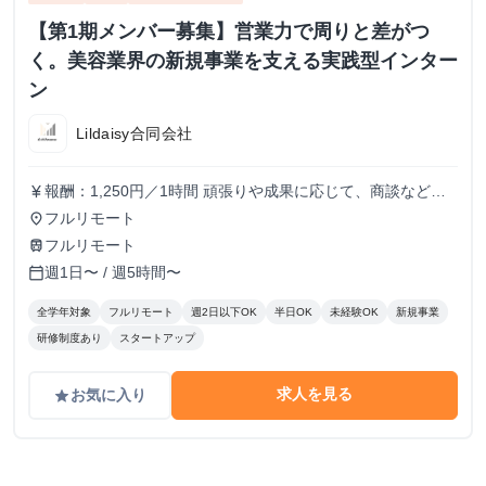
【第1期メンバー募集】営業力で周りと差がつ
く。美容業界の新規事業を支える実践型インター
ン
Lildaisy合同会社
報酬：1,250円／1時間 頑張りや成果に応じて、商談などよ
currency_yen
り裁量のある業務にもチャレンジできます。 しっかりとし
フルリモート
place
た評価体制を設け、時給アップも随時検討していきます！
フルリモート
train
週1日〜 / 週5時間〜
calendar_today
全学年対象
フルリモート
週2日以下OK
半日OK
未経験OK
新規事業
研修制度あり
スタートアップ
求人を見る
お気に入り
grade