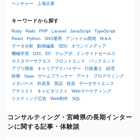
ベンチャー
上場企業
キーワードから探す
Ruby
Rails
PHP
Laravel
JavaScript
TypeScript
React
Python
SNS運用
アジャイル開発
M＆A
データ分析
動画編集
SEO
オウンドメディア
機械学習
D2C
EC
テレアポ
インサイドセールス
カスタマーサクセス
フロントエンド
バックエンド
アプリ開発
キャリアアドバイザー
行政書士
経理
財務
Saas
ゲームプランナー
アート
プログラミング
メタバース
外資系
英語
投資
データサイエンス
アナリスト
キャピタリスト
Webマーケティング
リスティング広告
Web制作
SQL
コンサルティング・宮崎県の長期インター
ンに関する記事・体験談