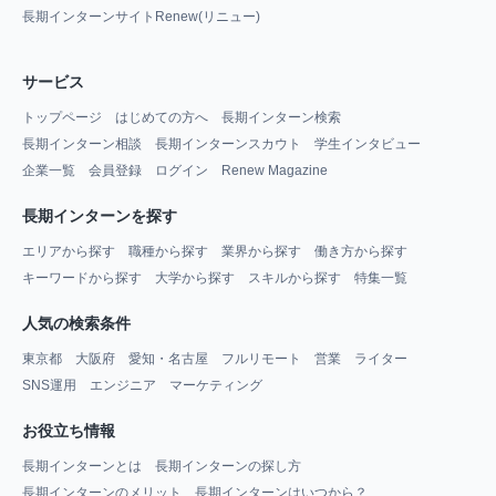
長期インターンサイトRenew(リニュー)
サービス
トップページ
はじめての方へ
長期インターン検索
長期インターン相談
長期インターンスカウト
学生インタビュー
企業一覧
会員登録
ログイン
Renew Magazine
長期インターンを探す
エリアから探す
職種から探す
業界から探す
働き方から探す
キーワードから探す
大学から探す
スキルから探す
特集一覧
人気の検索条件
東京都
大阪府
愛知・名古屋
フルリモート
営業
ライター
SNS運用
エンジニア
マーケティング
お役立ち情報
長期インターンとは
長期インターンの探し方
長期インターンのメリット
長期インターンはいつから？