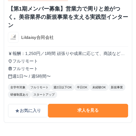
【第1期メンバー募集】営業力で周りと差がつ
く。美容業界の新規事業を支える実践型インター
ン
Lildaisy合同会社
報酬：1,250円／1時間 頑張りや成果に応じて、商談などよ
currency_yen
り裁量のある業務にもチャレンジできます。 しっかりとし
フルリモート
place
た評価体制を設け、時給アップも随時検討していきます！
フルリモート
train
週1日〜 / 週5時間〜
calendar_today
全学年対象
フルリモート
週2日以下OK
半日OK
未経験OK
新規事業
研修制度あり
スタートアップ
求人を見る
お気に入り
grade