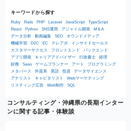
キーワードから探す
Ruby
Rails
PHP
Laravel
JavaScript
TypeScript
React
Python
SNS運用
アジャイル開発
M＆A
データ分析
動画編集
SEO
オウンドメディア
機械学習
D2C
EC
テレアポ
インサイドセールス
カスタマーサクセス
フロントエンド
バックエンド
アプリ開発
キャリアアドバイザー
行政書士
経理
財務
Saas
ゲームプランナー
アート
プログラミング
メタバース
外資系
英語
投資
データサイエンス
アナリスト
キャピタリスト
Webマーケティング
リスティング広告
Web制作
SQL
コンサルティング・沖縄県の長期インター
ンに関する記事・体験談