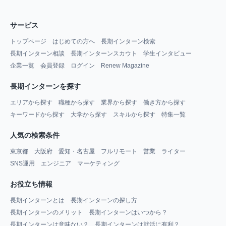
サービス
トップページ
はじめての方へ
長期インターン検索
長期インターン相談
長期インターンスカウト
学生インタビュー
企業一覧
会員登録
ログイン
Renew Magazine
長期インターンを探す
エリアから探す
職種から探す
業界から探す
働き方から探す
キーワードから探す
大学から探す
スキルから探す
特集一覧
人気の検索条件
東京都
大阪府
愛知・名古屋
フルリモート
営業
ライター
SNS運用
エンジニア
マーケティング
お役立ち情報
長期インターンとは
長期インターンの探し方
長期インターンのメリット
長期インターンはいつから？
長期インターンは意味ない？
長期インターンは就活に有利？