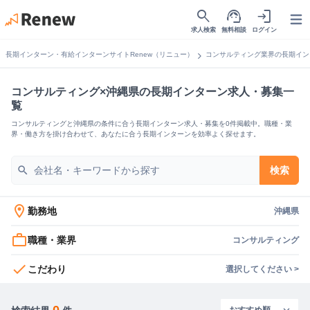
search
support_agent
login
Open
求人検索
無料相談
ログイン
chevron_right
長期インターン・有給インターンサイトRenew（リニュー）
コンサルティング業界の長期イン
コンサルティング×沖縄県の長期インターン求人・募集一
覧
コンサルティングと沖縄県の条件に合う長期インターン求人・募集を0件掲載中。職種・業
界・働き方を掛け合わせて、あなたに合う長期インターンを効率よく探せます。
search
検索
location_on
勤務地
沖縄県
work_outline
職種・業界
コンサルティング
check
こだわり
選択してください >
0