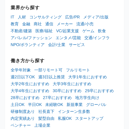
業界から探す
IT
人材
コンサルティング
広告/PR
メディア/出版
教育
金融
商社
通信
メーカー
流通/小売
不動産/建築
医療/福祉
VC/起業支援
ゲーム
飲食
アパレル/ファッション
エンタメ/芸能
交通/インフラ
NPO/ボランティア
会計/士業
サービス
働き方から探す
全学年対象
一部リモート可
フルリモート
週2日以下OK
週3日以上推奨
大学1年生におすすめ
大学2年生におすすめ
大学3年生におすすめ
大学4年生におすすめ
30卒におすすめ
29卒におすすめ
28卒におすすめ
27卒におすすめ
地方学生向け
土日OK
半日OK
未経験OK
新規事業
グローバル
研修制度あり
社長直下
インターン生多数
内定実績あり
髪型自由
私服OK
スタートアップ
ベンチャー
上場企業