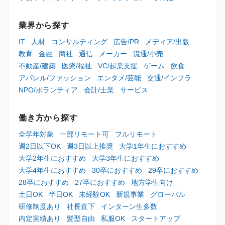
業界から探す
IT
人材
コンサルティング
広告/PR
メディア/出版
教育
金融
商社
通信
メーカー
流通/小売
不動産/建築
医療/福祉
VC/起業支援
ゲーム
飲食
アパレル/ファッション
エンタメ/芸能
交通/インフラ
NPO/ボランティア
会計/士業
サービス
働き方から探す
全学年対象
一部リモート可
フルリモート
週2日以下OK
週3日以上推奨
大学1年生におすすめ
大学2年生におすすめ
大学3年生におすすめ
大学4年生におすすめ
30卒におすすめ
29卒におすすめ
28卒におすすめ
27卒におすすめ
地方学生向け
土日OK
半日OK
未経験OK
新規事業
グローバル
研修制度あり
社長直下
インターン生多数
内定実績あり
髪型自由
私服OK
スタートアップ