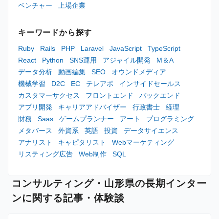
ベンチャー
上場企業
キーワードから探す
Ruby
Rails
PHP
Laravel
JavaScript
TypeScript
React
Python
SNS運用
アジャイル開発
M＆A
データ分析
動画編集
SEO
オウンドメディア
機械学習
D2C
EC
テレアポ
インサイドセールス
カスタマーサクセス
フロントエンド
バックエンド
アプリ開発
キャリアアドバイザー
行政書士
経理
財務
Saas
ゲームプランナー
アート
プログラミング
メタバース
外資系
英語
投資
データサイエンス
アナリスト
キャピタリスト
Webマーケティング
リスティング広告
Web制作
SQL
コンサルティング・山形県の長期インター
ンに関する記事・体験談