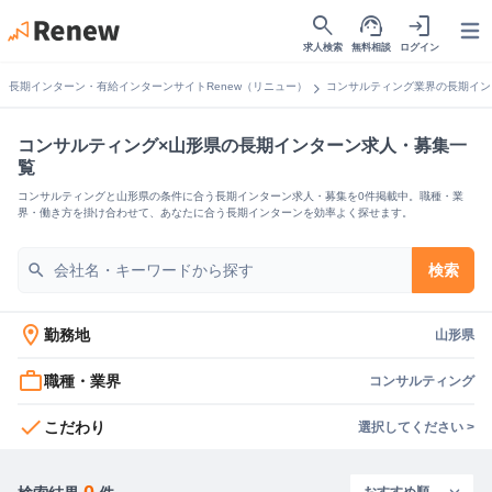
search
support_agent
login
Open
求人検索
無料相談
ログイン
chevron_right
長期インターン・有給インターンサイトRenew（リニュー）
コンサルティング業界の長期イン
コンサルティング×山形県の長期インターン求人・募集一
覧
コンサルティングと山形県の条件に合う長期インターン求人・募集を0件掲載中。職種・業
界・働き方を掛け合わせて、あなたに合う長期インターンを効率よく探せます。
search
検索
location_on
勤務地
山形県
work_outline
職種・業界
コンサルティング
check
こだわり
選択してください >
0