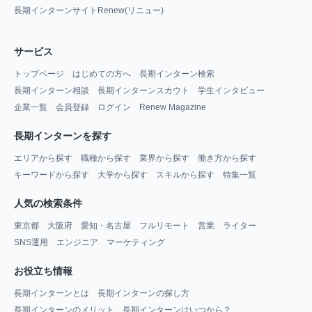
長期インターンサイトRenew(リニュー)
サービス
トップページ
はじめての方へ
長期インターン検索
長期インターン相談
長期インターンスカウト
学生インタビュー
企業一覧
会員登録
ログイン
Renew Magazine
長期インターンを探す
エリアから探す
職種から探す
業界から探す
働き方から探す
キーワードから探す
大学から探す
スキルから探す
特集一覧
人気の検索条件
東京都
大阪府
愛知・名古屋
フルリモート
営業
ライター
SNS運用
エンジニア
マーケティング
お役立ち情報
長期インターンとは
長期インターンの探し方
長期インターンのメリット
長期インターンはいつから？