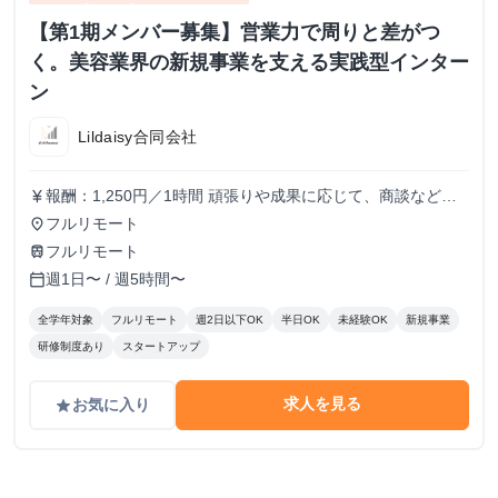
【第1期メンバー募集】営業力で周りと差がつ
く。美容業界の新規事業を支える実践型インター
ン
Lildaisy合同会社
報酬：1,250円／1時間 頑張りや成果に応じて、商談などよ
currency_yen
り裁量のある業務にもチャレンジできます。 しっかりとし
フルリモート
place
た評価体制を設け、時給アップも随時検討していきます！
フルリモート
train
週1日〜 / 週5時間〜
calendar_today
全学年対象
フルリモート
週2日以下OK
半日OK
未経験OK
新規事業
研修制度あり
スタートアップ
求人を見る
お気に入り
grade