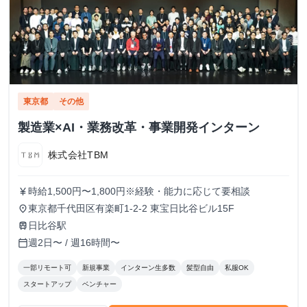
東京都
その他
製造業×AI・業務改革・事業開発インターン
株式会社TBM
時給1,500円〜1,800円※経験・能力に応じて要相談
currency_yen
東京都千代田区有楽町1-2-2 東宝日比谷ビル15F
place
日比谷駅
train
週2日〜 / 週16時間〜
calendar_today
一部リモート可
新規事業
インターン生多数
髪型自由
私服OK
スタートアップ
ベンチャー