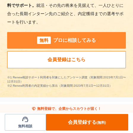
料でサポート。
就活・その先の将来を見据えて、一人ひとりに
合った長期インターン先のご紹介と、内定獲得までの選考サポ
ートを行います。
無料
プロに相談してみる
会員登録はこちら
※1 Renew相談サポート利用者を対象にしたアンケート調査（対象期間:2023年7月1日〜
12月31日）
※2 Renew利用者の内定実績から算出（対象期間:2023年7月1日〜12月31日）
handshake
無料登録で、企業からスカウトが届く！
support_agent
流通/小売の長期インターンを条件で絞り込む
会員登録する
(無料)
無料相談