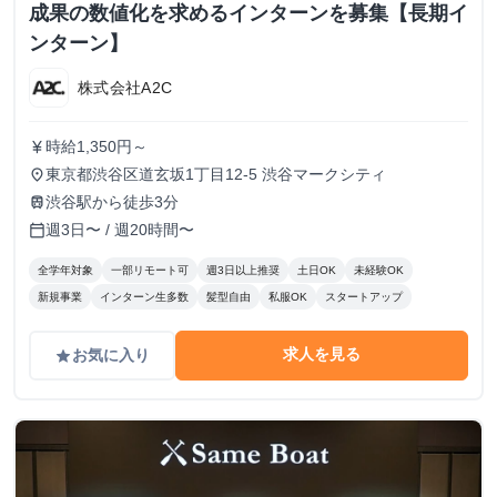
成果の数値化を求めるインターンを募集【長期イ
ンターン】
株式会社A2C
時給1,350円～
currency_yen
東京都渋谷区道玄坂1丁目12-5 渋谷マークシティ
place
渋谷駅から徒歩3分
train
週3日〜 / 週20時間〜
calendar_today
全学年対象
一部リモート可
週3日以上推奨
土日OK
未経験OK
新規事業
インターン生多数
髪型自由
私服OK
スタートアップ
求人を見る
お気に入り
grade