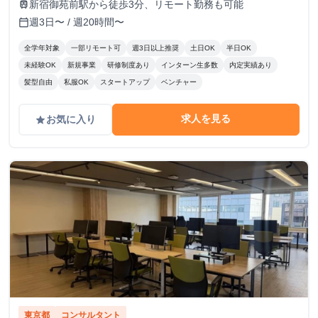
新宿御苑前駅から徒歩3分、リモート勤務も可能
train
週3日〜 / 週20時間〜
calendar_today
全学年対象
一部リモート可
週3日以上推奨
土日OK
半日OK
未経験OK
新規事業
研修制度あり
インターン生多数
内定実績あり
髪型自由
私服OK
スタートアップ
ベンチャー
求人を見る
お気に入り
grade
東京都
コンサルタント