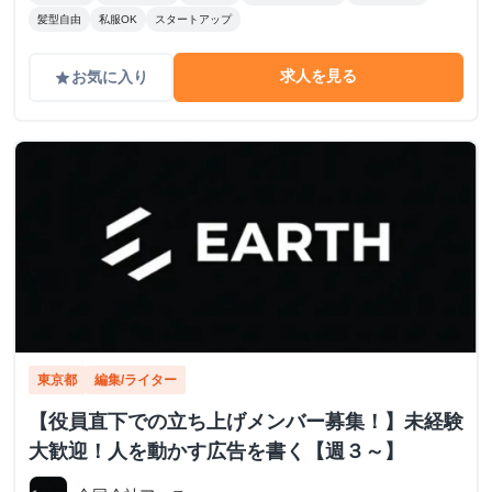
髪型自由
私服OK
スタートアップ
求人を見る
お気に入り
grade
東京都
編集/ライター
【役員直下での立ち上げメンバー募集！】未経験
大歓迎！人を動かす広告を書く【週３～】