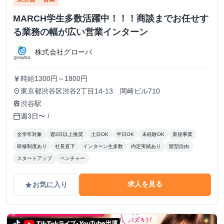
MARCH学生多数活躍中！！！商談までお任せす
る業務の幅が広い営業インターン
株式会社グローバ
時給1300円～1800円
currency_yen
東京都渋谷区渋谷2丁目14-13 岡崎ビル710
place
渋谷駅
train
週3日〜 /
calendar_today
全学年対象
週3日以上推奨
土日OK
半日OK
未経験OK
新規事業
研修制度あり
社長直下
インターン生多数
内定実績あり
髪型自由
スタートアップ
ベンチャー
求人を見る
お気に入り
grade