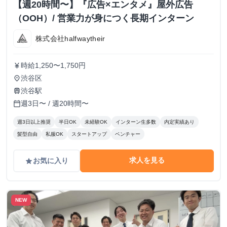
【週20時間〜】『広告×エンタメ』屋外広告
（OOH）/ 営業力が身につく長期インターン
株式会社halfwaytheir
時給1,250〜1,750円
currency_yen
渋谷区
place
渋谷駅
train
週3日〜 / 週20時間〜
calendar_today
週3日以上推奨
半日OK
未経験OK
インターン生多数
内定実績あり
髪型自由
私服OK
スタートアップ
ベンチャー
求人を見る
お気に入り
grade
NEW