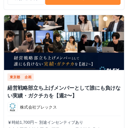
東京都
企画
経営戦略部立ち上げメンバーとして誰にも負けな
い実績・ガクチカを【週2〜】
株式会社プレックス
時給1,700円～ 別途インセンティブあり
currency_yen