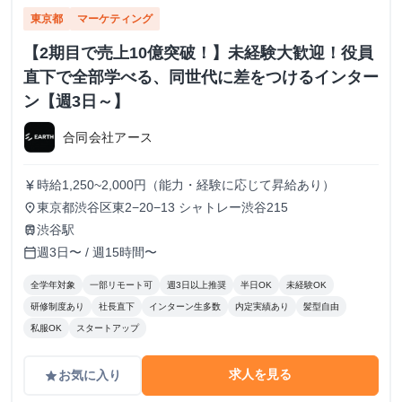
東京都
マーケティング
【2期目で売上10億突破！】未経験大歓迎！役員
直下で全部学べる、同世代に差をつけるインター
ン【週3日～】
合同会社アース
時給1,250~2,000円（能力・経験に応じて昇給あり）
currency_yen
東京都渋谷区東2−20−13 シャトレー渋谷215
place
渋谷駅
train
週3日〜 / 週15時間〜
calendar_today
全学年対象
一部リモート可
週3日以上推奨
半日OK
未経験OK
研修制度あり
社長直下
インターン生多数
内定実績あり
髪型自由
私服OK
スタートアップ
求人を見る
お気に入り
grade