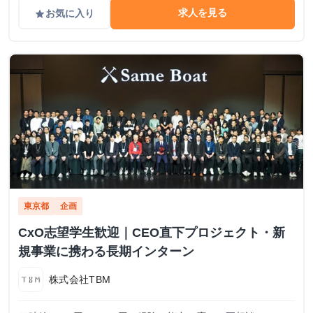
求人を見る
お気に入り
grade
東京都
企画
CxO志望学生歓迎｜CEO直下プロジェクト・新
規事業に携わる長期インターン
株式会社TBM