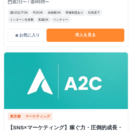
週2日〜 / 週8時間〜
calendar_today
週2日以下OK
半日OK
未経験OK
研修制度あり
社長直下
インターン生多数
私服OK
ベンチャー
求人を見る
お気に入り
grade
東京都
マーケティング
【SNS×マーケティング】稼ぐ力・圧倒的成長・