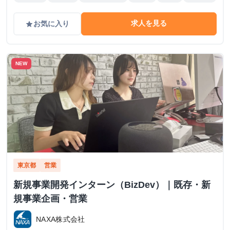
求人を見る
お気に入り
grade
NEW
東京都
営業
新規事業開発インターン（BizDev）｜既存・新
規事業企画・営業
NAXA株式会社