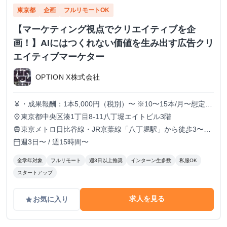
東京都
企画
フルリモートOK
【マーケティング視点でクリエイティブを企
画！】AIにはつくれない価値を生み出す広告クリ
エイティブマーケター
OPTION X株式会社
・成果報酬：1本5,000円（税別）〜 ※10〜15本/月〜想定
currency_yen
※経験、実績、能力等によって変動 ※トライアル期間の場
東京都中央区湊1丁目8-11八丁堀エイトビル3階
place
合変動あり
東京メトロ日比谷線・JR京葉線「八丁堀駅」から徒歩3〜6
train
分
週3日〜 / 週15時間〜
calendar_today
全学年対象
フルリモート
週3日以上推奨
インターン生多数
私服OK
スタートアップ
求人を見る
お気に入り
grade