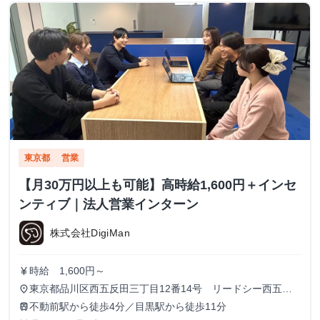
東京都
営業
【月30万円以上も可能】高時給1,600円＋インセ
ンティブ｜法人営業インターン
株式会社DigiMan
時給 1,600円～
currency_yen
東京都品川区西五反田三丁目12番14号 リードシー西五反
place
田ビル7-8階（受付8階）
不動前駅から徒歩4分／目黒駅から徒歩11分
train