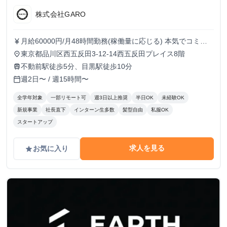
株式会社GARO
月給60000円/月48時間勤務(稼働量に応じる) 本気でコミッ
currency_yen
トすれば、学生でも圧倒的な実績と報酬を得られる環境で
東京都品川区西五反田3-12-14西五反田プレイス8階
place
す！
不動前駅徒歩5分、目黒駅徒歩10分
train
週2日〜 / 週15時間〜
calendar_today
全学年対象
一部リモート可
週3日以上推奨
半日OK
未経験OK
新規事業
社長直下
インターン生多数
髪型自由
私服OK
スタートアップ
求人を見る
お気に入り
grade