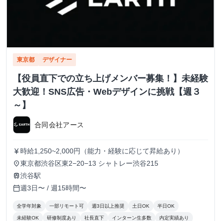
東京都
デザイナー
【役員直下での立ち上げメンバー募集！】未経験
大歓迎！SNS広告・Webデザインに挑戦【週３
～】
合同会社アース
時給1,250~2,000円（能力・経験に応じて昇給あり）
currency_yen
東京都渋谷区東2−20−13 シャトレー渋谷215
place
渋谷駅
train
週3日〜 / 週15時間〜
calendar_today
全学年対象
一部リモート可
週3日以上推奨
土日OK
半日OK
未経験OK
研修制度あり
社長直下
インターン生多数
内定実績あり