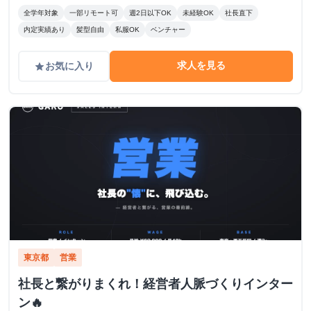
全学年対象
一部リモート可
週2日以下OK
未経験OK
社長直下
内定実績あり
髪型自由
私服OK
ベンチャー
求人を見る
お気に入り
grade
東京都
営業
社長と繋がりまくれ！経営者人脈づくりインター
ン🔥