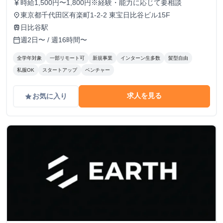
時給1,500円〜1,800円※経験・能力に応じて要相談
currency_yen
東京都千代田区有楽町1-2-2 東宝日比谷ビル15F
place
日比谷駅
train
週2日〜 / 週16時間〜
calendar_today
全学年対象
一部リモート可
新規事業
インターン生多数
髪型自由
私服OK
スタートアップ
ベンチャー
求人を見る
お気に入り
grade