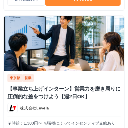
東京都
営業
【事業立ち上げインターン】営業力を磨き周りに
圧倒的な差をつけよう【週2日OK】
株式会社Levela
時給：1,300円〜 ※職種によってインセンティブ支給あり
currency_yen