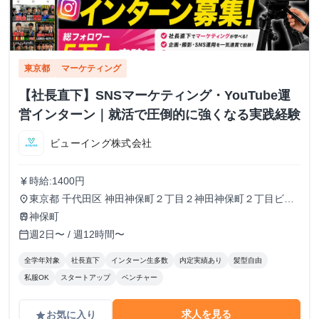
東京都
マーケティング
【社長直下】SNSマーケティング・YouTube運
営インターン｜就活で圧倒的に強くなる実践経験
ビューイング株式会社
時給:1400円
currency_yen
東京都 千代田区 神田神保町２丁目２神田神保町２丁目ビル
place
５０２号室
神保町
train
週2日〜 / 週12時間〜
calendar_today
全学年対象
社長直下
インターン生多数
内定実績あり
髪型自由
私服OK
スタートアップ
ベンチャー
求人を見る
お気に入り
grade