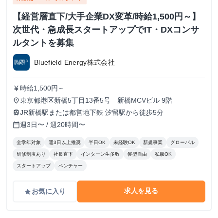
【経営層直下/大手企業DX変革/時給1,500円～】
次世代・急成長スタートアップでIT・DXコンサ
ルタントを募集
Bluefield Energy株式会社
時給1,500円～
currency_yen
東京都港区新橋5丁目13番5号 新橋MCVビル 9階
place
JR新橋駅または都営地下鉄 汐留駅から徒歩5分
train
週3日〜 / 週20時間〜
calendar_today
全学年対象
週3日以上推奨
半日OK
未経験OK
新規事業
グローバル
研修制度あり
社長直下
インターン生多数
髪型自由
私服OK
スタートアップ
ベンチャー
求人を見る
お気に入り
grade