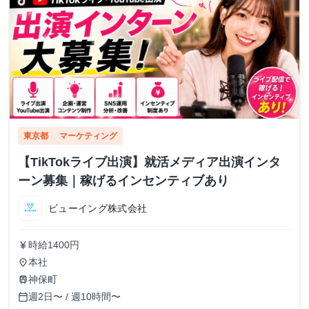
東京都
マーケティング
【TikTokライブ出演】就活メディア出演インタ
ーン募集｜稼げるインセンティブあり
ビューイング株式会社
時給1400円
currency_yen
本社
place
神保町
train
週2日〜 / 週10時間〜
calendar_today