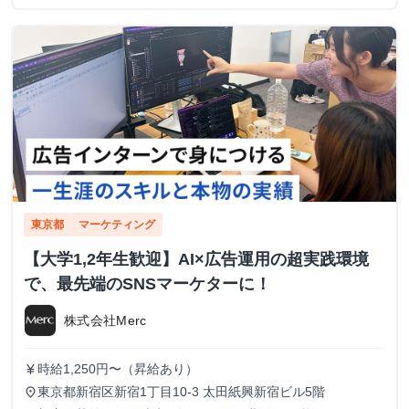
東京都
マーケティング
【大学1,2年生歓迎】AI×広告運用の超実践環境
で、最先端のSNSマーケターに！
株式会社Merc
時給1,250円〜（昇給あり）
currency_yen
東京都新宿区新宿1丁目10-3 太田紙興新宿ビル5階
place