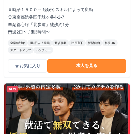
時給１５００～ 経験やスキルによって変動
currency_yen
東京都渋谷区千駄ヶ谷4-2-7
place
副都心線「北参道」徒歩約1分
train
週2日〜 / 週3時間〜
calendar_today
全学年対象
週3日以上推奨
新規事業
社長直下
髪型自由
私服OK
スタートアップ
ベンチャー
求人を見る
お気に入り
grade
NEW