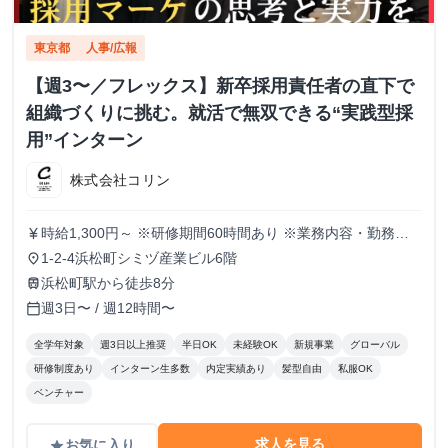
東京都
人事/広報
【週3〜／フレックス】新卒採用責任者の直下で
組織づくりに挑む。就活で無双できる“実践型採
用”インターン
株式会社コリン
時給1,300円～ ※研修期間60時間あり ※業務内容・勤務状
currency_yen
況により決定
1-2-4浜松町シミヅ産業ビル6階
place
浜松町駅から徒歩8分
train
週3日〜 / 週12時間〜
calendar_today
全学年対象
週3日以上推奨
半日OK
未経験OK
新規事業
グローバル
研修制度あり
インターン生多数
内定実績あり
髪型自由
私服OK
ベンチャー
求人を見る
お気に入り
grade