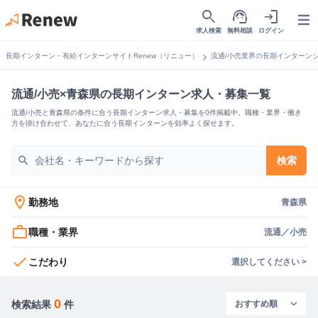
search
support_agent
login
Open
求人検索
無料相談
ログイン
chevron_right
長期インターン・有給インターンサイトRenew（リニュー）
流通/小売業界の長期インターン
流通/小売×青森県の長期インターン求人・募集一覧
流通/小売と青森県の条件に合う長期インターン求人・募集を0件掲載中。職種・業界・働き
方を掛け合わせて、あなたに合う長期インターンを効率よく探せます。
search
検索
location_on
勤務地
青森県
work_outline
職種・業界
流通／小売
check
こだわり
選択してください >
0
検索結果
件