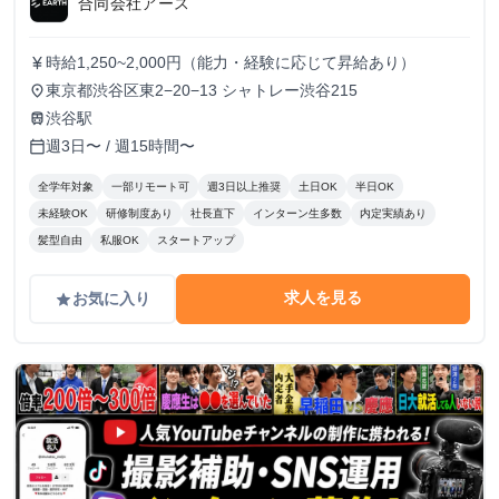
合同会社アース
時給1,250~2,000円（能力・経験に応じて昇給あり）
currency_yen
東京都渋谷区東2−20−13 シャトレー渋谷215
place
渋谷駅
train
週3日〜 / 週15時間〜
calendar_today
全学年対象
一部リモート可
週3日以上推奨
土日OK
半日OK
未経験OK
研修制度あり
社長直下
インターン生多数
内定実績あり
髪型自由
私服OK
スタートアップ
求人を見る
お気に入り
grade