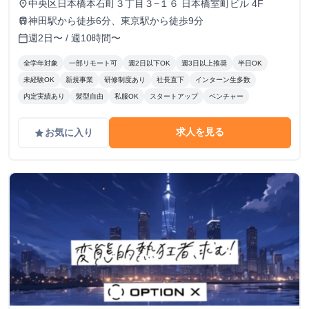
中央区日本橋本石町３丁目３−１６ 日本橋室町ビル 4F
place
神田駅から徒歩6分、東京駅から徒歩9分
train
週2日〜 / 週10時間〜
calendar_today
全学年対象
一部リモート可
週2日以下OK
週3日以上推奨
半日OK
未経験OK
新規事業
研修制度あり
社長直下
インターン生多数
内定実績あり
髪型自由
私服OK
スタートアップ
ベンチャー
求人を見る
お気に入り
grade