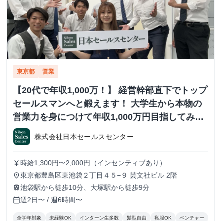
東京都
営業
【20代で年収1,000万！】 経営幹部直下でトップ
セールスマンへと鍛えます！ 大学生から本物の
営業力を身につけて年収1,000万円目指してみま
せんか？ ※当社直結内定あり #学歴不問 #未経験
株式会社日本セールスセンター
可 #1.2年生可 - 株式会社日本セールスセンター
の長期・有給インターンシップ
時給1,300円〜2,000円（インセンティブあり）
currency_yen
東京都豊島区東池袋２丁目４５−９ 芸文社ビル 2階
place
池袋駅から徒歩10分、大塚駅から徒歩9分
train
週2日〜 / 週6時間〜
calendar_today
全学年対象
未経験OK
インターン生多数
髪型自由
私服OK
ベンチャー