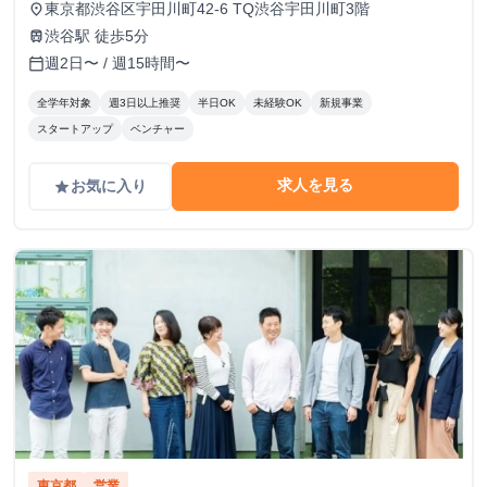
東京都渋谷区宇田川町42-6 TQ渋谷宇田川町3階
place
渋谷駅 徒歩5分
train
週2日〜 / 週15時間〜
calendar_today
全学年対象
週3日以上推奨
半日OK
未経験OK
新規事業
スタートアップ
ベンチャー
求人を見る
お気に入り
grade
東京都
営業