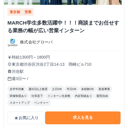
東京都
営業
MARCH学生多数活躍中！！！商談までお任せす
る業務の幅が広い営業インターン
株式会社グローバ
時給1300円～1800円
currency_yen
東京都渋谷区渋谷2丁目14-13 岡崎ビル710
place
渋谷駅
train
週3日〜 /
calendar_today
全学年対象
週3日以上推奨
土日OK
半日OK
未経験OK
新規事業
研修制度あり
社長直下
インターン生多数
内定実績あり
髪型自由
スタートアップ
ベンチャー
求人を見る
お気に入り
grade