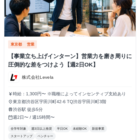
東京都
営業
【事業立ち上げインターン】営業力を磨き周りに
圧倒的な差をつけよう【週2日OK】
株式会社Levela
時給：1,300円〜 ※職種によってインセンティブ支給あり
currency_yen
東京都渋谷区宇田川町42-6 TQ渋谷宇田川町3階
place
渋谷駅 徒歩5分
train
週2日〜 / 週15時間〜
calendar_today
全学年対象
週3日以上推奨
半日OK
未経験OK
新規事業
スタートアップ
ベンチャー