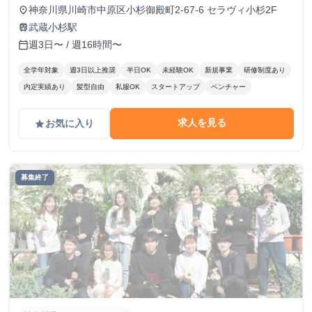
神奈川県川崎市中原区小杉御殿町2-67-6 セラヴィ小杉2F
place
武蔵小杉駅
train
週3日〜 / 週16時間〜
calendar_today
全学年対象
週3日以上推奨
半日OK
未経験OK
新規事業
研修制度あり
内定実績あり
髪型自由
私服OK
スタートアップ
ベンチャー
求人を見る
お気に入り
grade
募集終了