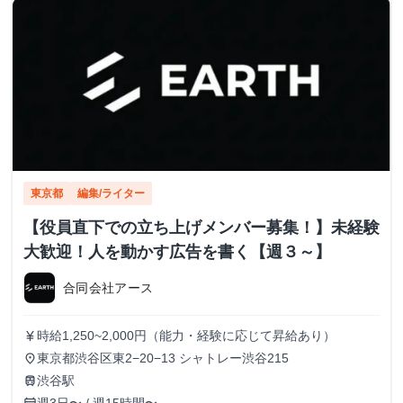
東京都
編集/ライター
【役員直下での立ち上げメンバー募集！】未経験
大歓迎！人を動かす広告を書く【週３～】
合同会社アース
時給1,250~2,000円（能力・経験に応じて昇給あり）
currency_yen
東京都渋谷区東2−20−13 シャトレー渋谷215
place
渋谷駅
train