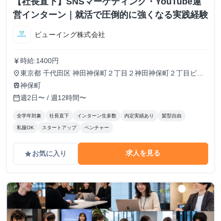
【社長直下】SNSマーケティング・YouTube運
営インターン｜就活で圧倒的に強くなる実践経験
ビューイング株式会社
時給:1400円
currency_yen
東京都 千代田区 神田神保町２丁目２神田神保町２丁目ビル
place
５０２号室
神保町
train
週2日〜 / 週12時間〜
calendar_today
全学年対象
社長直下
インターン生多数
内定実績あり
髪型自由
私服OK
スタートアップ
ベンチャー
求人を見る
お気に入り
grade