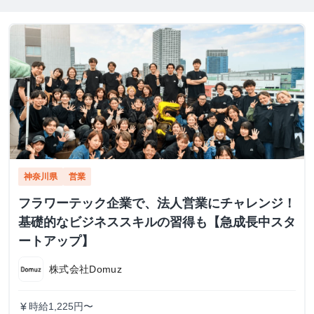
神奈川県
営業
フラワーテック企業で、法人営業にチャレンジ！
基礎的なビジネススキルの習得も【急成長中スタ
ートアップ】
株式会社Domuz
時給1,225円〜
currency_yen