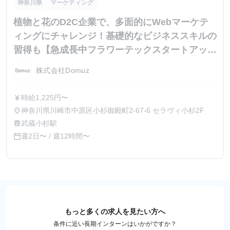
神奈川県
マーケティング
植物と花のD2C企業で、多面的にWebマーケテ
ィングにチャレンジ！基礎的なビジネススキルの
習得も【急成長中フラワーテックスタートアッ
プ】
株式会社Domuz
時給1,225円〜
currency_yen
神奈川県川崎市中原区小杉御殿町2-67-6 セラヴィ小杉2F
place
武蔵小杉駅
train
週2日〜 / 週12時間〜
calendar_today
もっと多くの求人を見たい方へ
条件に近い長期インターンはいかがですか？