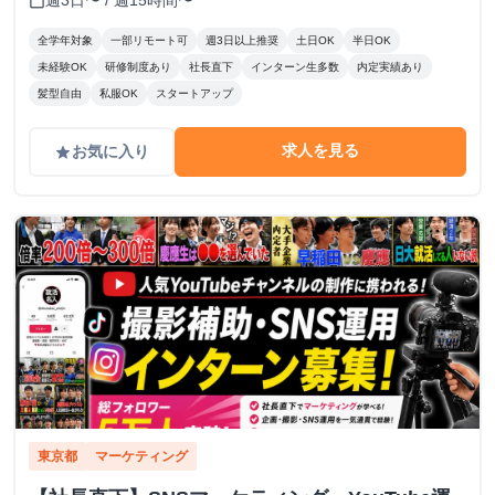
週3日〜 / 週15時間〜
calendar_today
全学年対象
一部リモート可
週3日以上推奨
土日OK
半日OK
未経験OK
研修制度あり
社長直下
インターン生多数
内定実績あり
髪型自由
私服OK
スタートアップ
求人を見る
お気に入り
grade
東京都
マーケティング