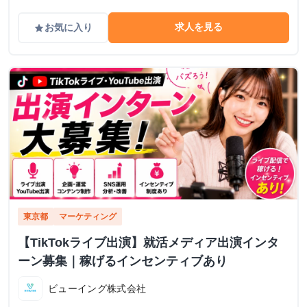
求人を見る
お気に入り
grade
東京都
マーケティング
【TikTokライブ出演】就活メディア出演インタ
ーン募集｜稼げるインセンティブあり
ビューイング株式会社