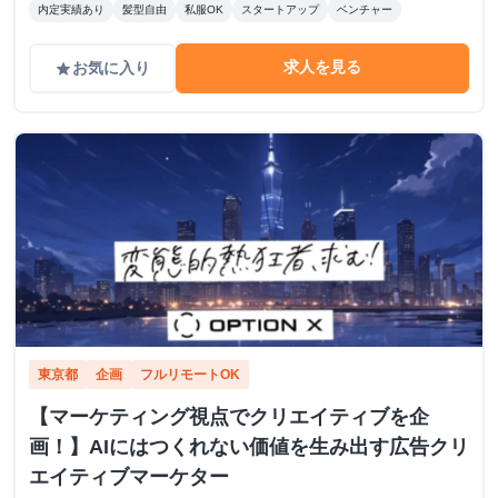
内定実績あり
髪型自由
私服OK
スタートアップ
ベンチャー
求人を見る
お気に入り
grade
東京都
企画
フルリモートOK
【マーケティング視点でクリエイティブを企
画！】AIにはつくれない価値を生み出す広告クリ
エイティブマーケター