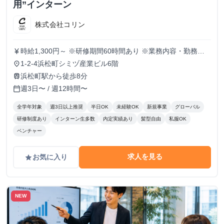
用”インターン
株式会社コリン
時給1,300円～ ※研修期間60時間あり ※業務内容・勤務状
currency_yen
況により決定
1-2-4浜松町シミヅ産業ビル6階
place
浜松町駅から徒歩8分
train
週3日〜 / 週12時間〜
calendar_today
全学年対象
週3日以上推奨
半日OK
未経験OK
新規事業
グローバル
研修制度あり
インターン生多数
内定実績あり
髪型自由
私服OK
ベンチャー
求人を見る
お気に入り
grade
NEW