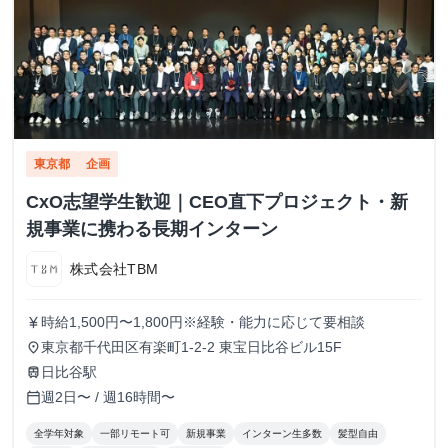
東京都
企画
CxO志望学生歓迎｜CEO直下プロジェクト・新
規事業に携わる長期インターン
株式会社TBM
時給1,500円〜1,800円※経験・能力に応じて要相談
currency_yen
東京都千代田区有楽町1-2-2 東宝日比谷ビル15F
place
日比谷駅
train
週2日〜 / 週16時間〜
calendar_today
全学年対象
一部リモート可
新規事業
インターン生多数
髪型自由