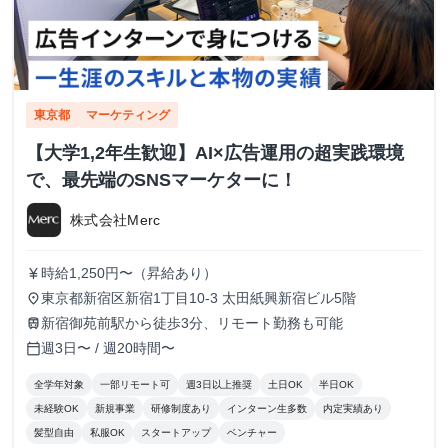
東京都
マーケティング
【大学1,2年生歓迎】AI×広告運用の超実践環境
で、最先端のSNSマーケターに！
株式会社Merc
時給1,250円〜（昇給あり）
currency_yen
東京都新宿区新宿1丁目10-3 太田紙興新宿ビル5階
place
新宿御苑前駅から徒歩3分、リモート勤務も可能
train
週3日〜 / 週20時間〜
calendar_today
全学年対象
一部リモート可
週3日以上推奨
土日OK
半日OK
未経験OK
新規事業
研修制度あり
インターン生多数
内定実績あり
髪型自由
私服OK
スタートアップ
ベンチャー