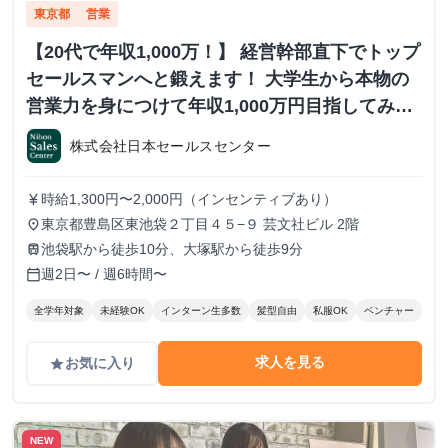
東京都
営業
【20代で年収1,000万！】 経営幹部直下でトップ
セールスマンへと鍛えます！ 大学生から本物の
営業力を身につけて年収1,000万円目指してみま
せんか？ ※当社直結内定あり #学歴不問 #未経験
株式会社日本セールスセンター
可 #1.2年生可 - 株式会社日本セールスセンター
の長期・有給インターンシップ
時給1,300円〜2,000円（インセンティブあり）
currency_yen
東京都豊島区東池袋２丁目４５−９ 芸文社ビル 2階
place
池袋駅から徒歩10分、大塚駅から徒歩9分
train
週2日〜 / 週6時間〜
calendar_today
全学年対象
未経験OK
インターン生多数
髪型自由
私服OK
ベンチャー
求人を見る
お気に入り
grade
NEW