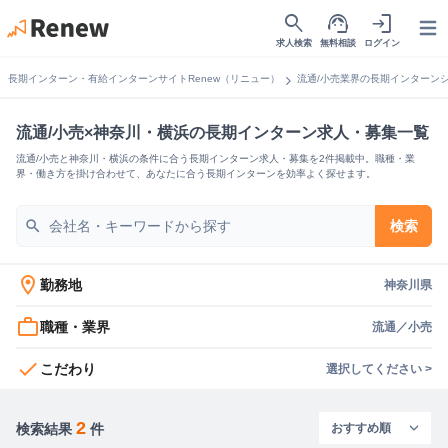
search
support_agent
login
Open
求人検索
無料相談
ログイン
chevron_right
長期インターン・有給インターンサイトRenew（リニュー）
流通/小売業界の長期インターン
流通/小売×神奈川・横浜の長期インターン求人・募集一覧
流通/小売と神奈川・横浜の条件に合う長期インターン求人・募集を2件掲載中。職種・業
界・働き方を掛け合わせて、あなたに合う長期インターンを効率よく探せます。
search
検索
location_on
勤務地
神奈川県
work_outline
職種・業界
流通／小売
check
こだわり
選択してください >
2
検索結果
件