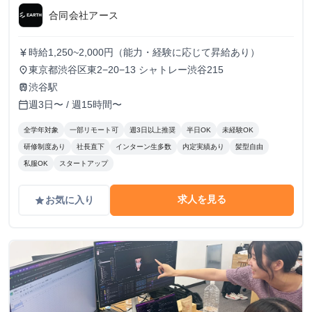
合同会社アース
時給1,250~2,000円（能力・経験に応じて昇給あり）
currency_yen
東京都渋谷区東2−20−13 シャトレー渋谷215
place
渋谷駅
train
週3日〜 / 週15時間〜
calendar_today
全学年対象
一部リモート可
週3日以上推奨
半日OK
未経験OK
研修制度あり
社長直下
インターン生多数
内定実績あり
髪型自由
私服OK
スタートアップ
求人を見る
お気に入り
grade