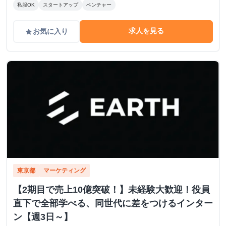
私服OK
スタートアップ
ベンチャー
求人を見る
お気に入り
grade
東京都
マーケティング
【2期目で売上10億突破！】未経験大歓迎！役員
直下で全部学べる、同世代に差をつけるインター
ン【週3日～】