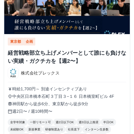
東京都
企画
経営戦略部立ち上げメンバーとして誰にも負けな
い実績・ガクチカを【週2〜】
株式会社プレックス
時給1,700円～ 別途インセンティブあり
currency_yen
中央区日本橋本石町３丁目３−１６ 日本橋室町ビル 4F
place
神田駅から徒歩6分、東京駅から徒歩9分
train
週2日〜 / 週10時間〜
calendar_today
全学年対象
一部リモート可
週2日以下OK
週3日以上推奨
半日OK
未経験OK
新規事業
研修制度あり
社長直下
インターン生多数