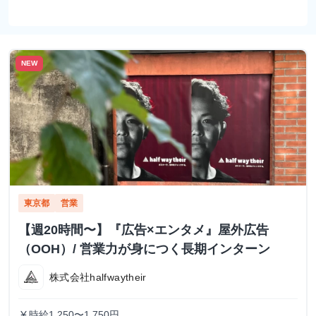
NEW
東京都
営業
【週20時間〜】『広告×エンタメ』屋外広告
（OOH）/ 営業力が身につく長期インターン
株式会社halfwaytheir
時給1,250〜1,750円
currency_yen