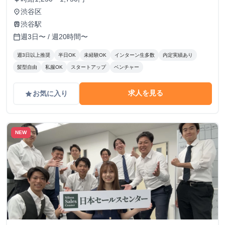
渋谷区
place
渋谷駅
train
週3日〜 / 週20時間〜
calendar_today
週3日以上推奨
半日OK
未経験OK
インターン生多数
内定実績あり
髪型自由
私服OK
スタートアップ
ベンチャー
求人を見る
お気に入り
grade
NEW