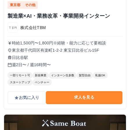
東京都
その他
製造業×AI・業務改革・事業開発インターン
株式会社TBM
時給1,500円〜1,800円※経験・能力に応じて要相談
currency_yen
東京都千代田区有楽町1-2-2 東宝日比谷ビル15F
place
日比谷駅
train
週2日〜 / 週16時間〜
calendar_today
一部リモート可
新規事業
インターン生多数
髪型自由
私服OK
スタートアップ
ベンチャー
求人を見る
お気に入り
grade