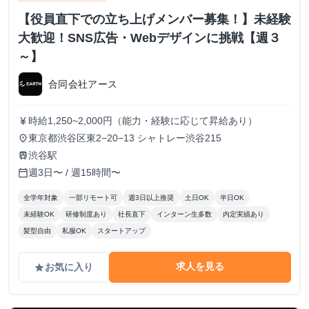
【役員直下での立ち上げメンバー募集！】未経験
大歓迎！SNS広告・Webデザインに挑戦【週３
～】
合同会社アース
時給1,250~2,000円（能力・経験に応じて昇給あり）
currency_yen
東京都渋谷区東2−20−13 シャトレー渋谷215
place
渋谷駅
train
週3日〜 / 週15時間〜
calendar_today
全学年対象
一部リモート可
週3日以上推奨
土日OK
半日OK
未経験OK
研修制度あり
社長直下
インターン生多数
内定実績あり
髪型自由
私服OK
スタートアップ
求人を見る
お気に入り
grade