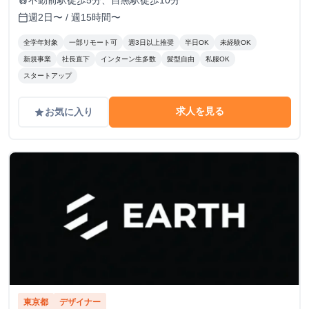
不動前駅徒歩5分、目黒駅徒歩10分
train
週2日〜 / 週15時間〜
calendar_today
全学年対象
一部リモート可
週3日以上推奨
半日OK
未経験OK
新規事業
社長直下
インターン生多数
髪型自由
私服OK
スタートアップ
求人を見る
お気に入り
grade
東京都
デザイナー