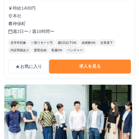
時給1400円
currency_yen
本社
place
神保町
train
週2日〜 / 週10時間〜
calendar_today
全学年対象
一部リモート可
週2日以下OK
未経験OK
社長直下
内定実績あり
髪型自由
私服OK
ベンチャー
求人を見る
お気に入り
grade