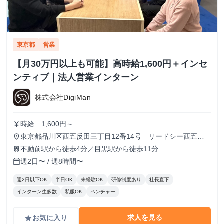
東京都
営業
【月30万円以上も可能】高時給1,600円＋インセ
ンティブ｜法人営業インターン
株式会社DigiMan
時給 1,600円～
currency_yen
東京都品川区西五反田三丁目12番14号 リードシー西五反
place
田ビル7-8階（受付8階）
不動前駅から徒歩4分／目黒駅から徒歩11分
train
週2日〜 / 週8時間〜
calendar_today
週2日以下OK
半日OK
未経験OK
研修制度あり
社長直下
インターン生多数
私服OK
ベンチャー
求人を見る
お気に入り
grade