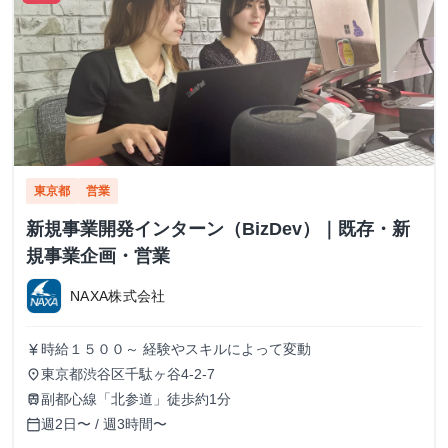
東京都
営業
新規事業開発インターン（BizDev）｜既存・新
規事業企画・営業
NAXA株式会社
時給１５００～ 経験やスキルによって変動
currency_yen
東京都渋谷区千駄ヶ谷4-2-7
place
副都心線「北参道」徒歩約1分
train
週2日〜 / 週3時間〜
calendar_today