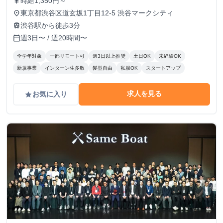
時給1,350円～
currency_yen
東京都渋谷区道玄坂1丁目12-5 渋谷マークシティ
place
渋谷駅から徒歩3分
train
週3日〜 / 週20時間〜
calendar_today
全学年対象
一部リモート可
週3日以上推奨
土日OK
未経験OK
新規事業
インターン生多数
髪型自由
私服OK
スタートアップ
求人を見る
お気に入り
grade