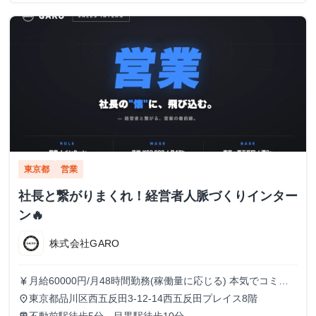
東京都
営業
社長と繋がりまくれ！経営者人脈づくりインター
ン🔥
株式会社GARO
月給60000円/月48時間勤務(稼働量に応じる) 本気でコミッ
currency_yen
トすれば、学生でも圧倒的な実績と報酬を得られる環境で
東京都品川区西五反田3-12-14西五反田プレイス8階
place
す！