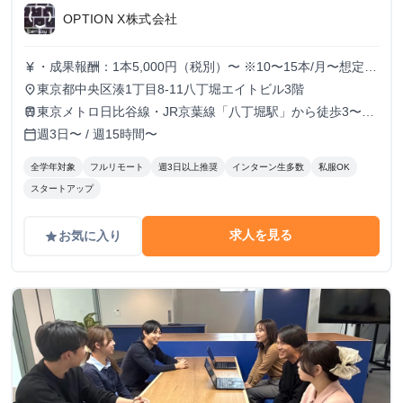
OPTION X株式会社
・成果報酬：1本5,000円（税別）〜 ※10〜15本/月〜想定
currency_yen
※経験、実績、能力等によって変動 ※トライアル期間の場
東京都中央区湊1丁目8-11八丁堀エイトビル3階
place
合変動あり
東京メトロ日比谷線・JR京葉線「八丁堀駅」から徒歩3〜6
train
分
週3日〜 / 週15時間〜
calendar_today
全学年対象
フルリモート
週3日以上推奨
インターン生多数
私服OK
スタートアップ
求人を見る
お気に入り
grade