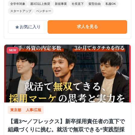
全学年対象
週3日以上推奨
新規事業
社長直下
髪型自由
私服OK
スタートアップ
ベンチャー
求人を見る
お気に入り
grade
NEW
東京都
人事/広報
【週3〜／フレックス】新卒採用責任者の直下で
組織づくりに挑む。就活で無双できる“実践型採