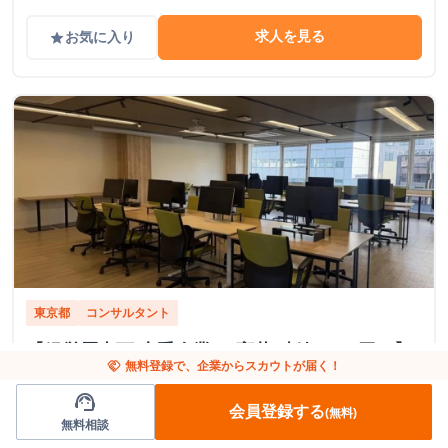
求人を見る
お気に入り
grade
東京都
コンサルタント
【経営層直下/大手企業DX変革/時給1,500円～】
handshake
無料登録で、企業からスカウトが届く！
次世代・急成長スタートアップでIT・DXコンサ
support_agent
ルタントを募集
会員登録する
(無料)
無料相談
Bluefield Energy株式会社