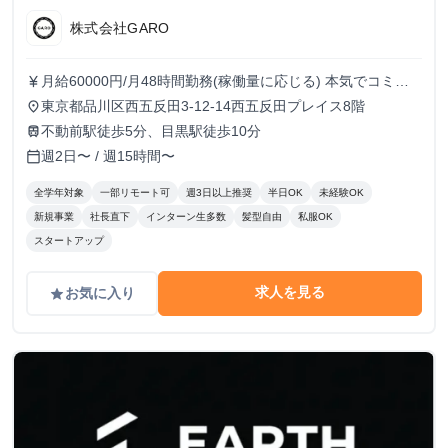
株式会社GARO
月給60000円/月48時間勤務(稼働量に応じる) 本気でコミッ
currency_yen
トすれば、学生でも圧倒的な実績と報酬を得られる環境で
東京都品川区西五反田3-12-14西五反田プレイス8階
place
す！
不動前駅徒歩5分、目黒駅徒歩10分
train
週2日〜 / 週15時間〜
calendar_today
全学年対象
一部リモート可
週3日以上推奨
半日OK
未経験OK
新規事業
社長直下
インターン生多数
髪型自由
私服OK
スタートアップ
求人を見る
お気に入り
grade