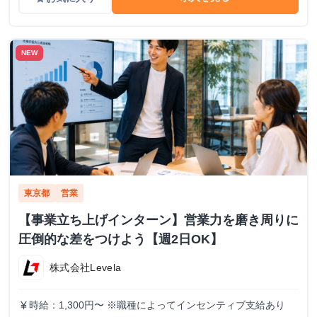
NEW
東京都
営業
【事業立ち上げインターン】営業力を磨き周りに
圧倒的な差をつけよう【週2日OK】
株式会社Levela
時給：1,300円〜 ※職種によってインセンティブ支給あり
currency_yen