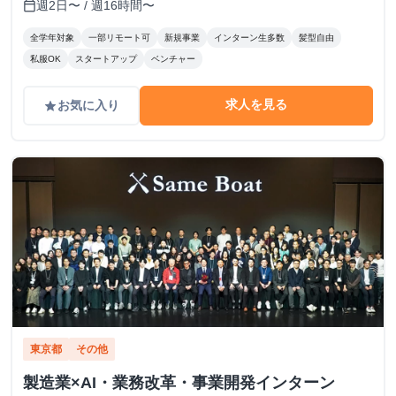
週2日〜 / 週16時間〜
calendar_today
全学年対象
一部リモート可
新規事業
インターン生多数
髪型自由
私服OK
スタートアップ
ベンチャー
求人を見る
お気に入り
grade
東京都
その他
製造業×AI・業務改革・事業開発インターン