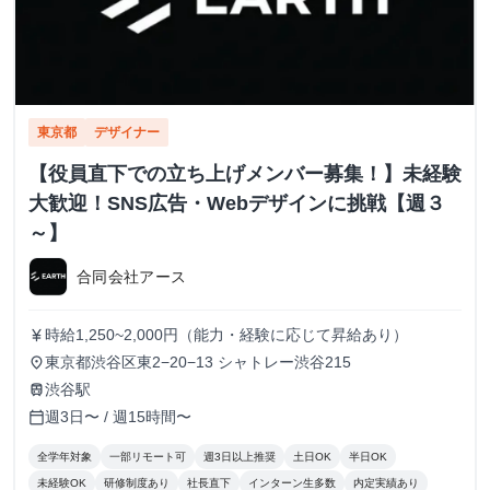
東京都
デザイナー
【役員直下での立ち上げメンバー募集！】未経験
大歓迎！SNS広告・Webデザインに挑戦【週３
～】
合同会社アース
時給1,250~2,000円（能力・経験に応じて昇給あり）
currency_yen
東京都渋谷区東2−20−13 シャトレー渋谷215
place
渋谷駅
train
週3日〜 / 週15時間〜
calendar_today
全学年対象
一部リモート可
週3日以上推奨
土日OK
半日OK
未経験OK
研修制度あり
社長直下
インターン生多数
内定実績あり