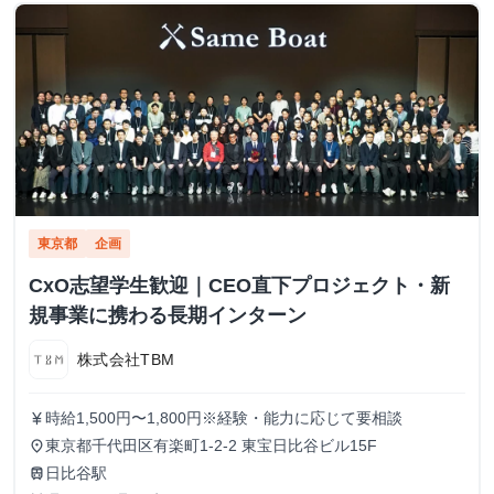
東京都
企画
CxO志望学生歓迎｜CEO直下プロジェクト・新
規事業に携わる長期インターン
株式会社TBM
時給1,500円〜1,800円※経験・能力に応じて要相談
currency_yen
東京都千代田区有楽町1-2-2 東宝日比谷ビル15F
place
日比谷駅
train