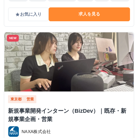
求人を見る
お気に入り
grade
NEW
東京都
営業
新規事業開発インターン（BizDev）｜既存・新
規事業企画・営業
NAXA株式会社