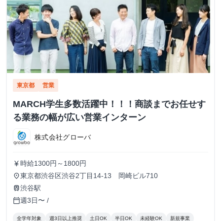
東京都
営業
MARCH学生多数活躍中！！！商談までお任せす
る業務の幅が広い営業インターン
株式会社グローバ
時給1300円～1800円
currency_yen
東京都渋谷区渋谷2丁目14-13 岡崎ビル710
place
渋谷駅
train
週3日〜 /
calendar_today
全学年対象
週3日以上推奨
土日OK
半日OK
未経験OK
新規事業