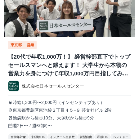
東京都
営業
【20代で年収1,000万！】 経営幹部直下でトップ
セールスマンへと鍛えます！ 大学生から本物の
営業力を身につけて年収1,000万円目指してみま
せんか？ ※当社直結内定あり #学歴不問 #未経験
株式会社日本セールスセンター
可 #1.2年生可 - 株式会社日本セールスセンター
の長期・有給インターンシップ
時給1,300円〜2,000円（インセンティブあり）
currency_yen
東京都豊島区東池袋２丁目４５−９ 芸文社ビル 2階
place
池袋駅から徒歩10分、大塚駅から徒歩9分
train
週2日〜 / 週6時間〜
calendar_today
全学年対象
未経験OK
インターン生多数
髪型自由
私服OK
ベンチャー