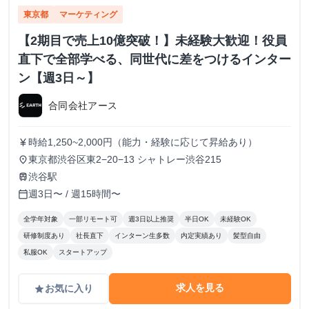
東京都
マーケティング
【2期目で売上10億突破！】未経験大歓迎！役員
直下で全部学べる、同世代に差をつけるインター
ン【週3日～】
合同会社アース
時給1,250~2,000円（能力・経験に応じて昇給あり）
currency_yen
東京都渋谷区東2−20−13 シャトレー渋谷215
place
渋谷駅
train
週3日〜 / 週15時間〜
calendar_today
全学年対象
一部リモート可
週3日以上推奨
半日OK
未経験OK
研修制度あり
社長直下
インターン生多数
内定実績あり
髪型自由
私服OK
スタートアップ
求人を見る
お気に入り
grade