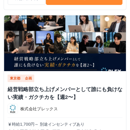
東京都
企画
経営戦略部立ち上げメンバーとして誰にも負けな
い実績・ガクチカを【週2〜】
株式会社プレックス
時給1,700円～ 別途インセンティブあり
currency_yen