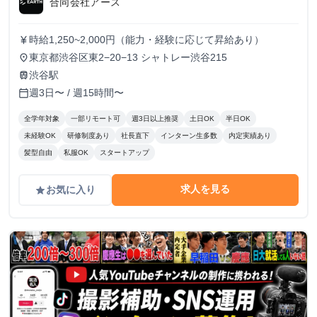
合同会社アース
時給1,250~2,000円（能力・経験に応じて昇給あり）
currency_yen
東京都渋谷区東2−20−13 シャトレー渋谷215
place
渋谷駅
train
週3日〜 / 週15時間〜
calendar_today
全学年対象
一部リモート可
週3日以上推奨
土日OK
半日OK
未経験OK
研修制度あり
社長直下
インターン生多数
内定実績あり
髪型自由
私服OK
スタートアップ
求人を見る
お気に入り
grade