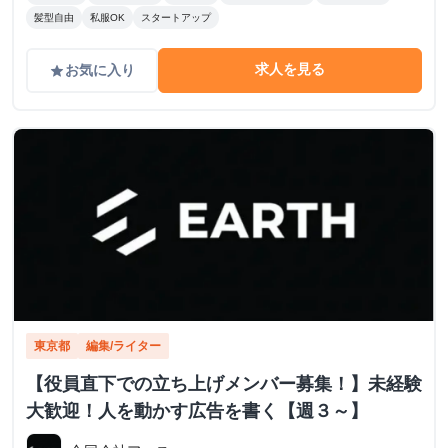
髪型自由
私服OK
スタートアップ
求人を見る
お気に入り
grade
東京都
編集/ライター
【役員直下での立ち上げメンバー募集！】未経験
大歓迎！人を動かす広告を書く【週３～】