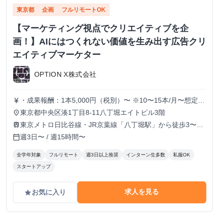
東京都
企画
フルリモートOK
【マーケティング視点でクリエイティブを企
画！】AIにはつくれない価値を生み出す広告クリ
エイティブマーケター
OPTION X株式会社
・成果報酬：1本5,000円（税別）〜 ※10〜15本/月〜想定
currency_yen
※経験、実績、能力等によって変動 ※トライアル期間の場
東京都中央区湊1丁目8-11八丁堀エイトビル3階
place
合変動あり
東京メトロ日比谷線・JR京葉線「八丁堀駅」から徒歩3〜6
train
分
週3日〜 / 週15時間〜
calendar_today
全学年対象
フルリモート
週3日以上推奨
インターン生多数
私服OK
スタートアップ
求人を見る
お気に入り
grade