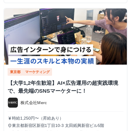
東京都
マーケティング
【大学1,2年生歓迎】AI×広告運用の超実践環境
で、最先端のSNSマーケターに！
株式会社Merc
時給1,250円〜（昇給あり）
currency_yen
東京都新宿区新宿1丁目10-3 太田紙興新宿ビル5階
place