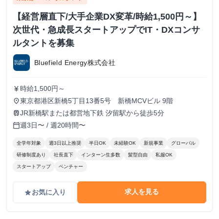
【経営層直下/大手企業DX変革/時給1,500円～】
次世代・急成長スタートアップでIT・DXコンサ
ルタントを募集
Bluefield Energy株式会社
時給1,500円～
currency_yen
東京都港区新橋5丁目13番5号 新橋MCVビル 9階
place
JR新橋駅または都営地下鉄 汐留駅から徒歩5分
train
週3日〜 / 週20時間〜
calendar_today
全学年対象
週3日以上推奨
半日OK
未経験OK
新規事業
グローバル
研修制度あり
社長直下
インターン生多数
髪型自由
私服OK
スタートアップ
ベンチャー
求人を見る
お気に入り
grade