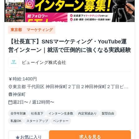
東京都
マーケティング
【社長直下】SNSマーケティング・YouTube運
営インターン｜就活で圧倒的に強くなる実践経験
ビューイング株式会社
時給:1400円
currency_yen
東京都 千代田区 神田神保町２丁目２神田神保町２丁目ビル
place
５０２号室
神保町
train
週2日〜 / 週12時間〜
calendar_today
全学年対象
社長直下
インターン生多数
内定実績あり
髪型自由
私服OK
スタートアップ
ベンチャー
求人を見る
お気に入り
grade