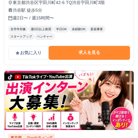
東京都渋谷区宇田川町42-6 TQ渋谷宇田川町3階
place
渋谷駅 徒歩5分
train
週2日〜 / 週15時間〜
calendar_today
全学年対象
週3日以上推奨
半日OK
未経験OK
新規事業
スタートアップ
ベンチャー
求人を見る
お気に入り
grade
東京都
マーケティング