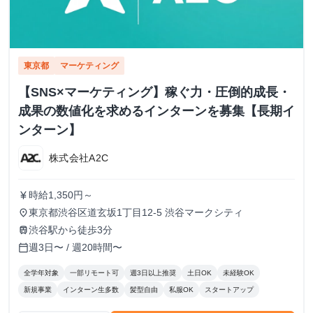
東京都
マーケティング
【SNS×マーケティング】稼ぐ力・圧倒的成長・
成果の数値化を求めるインターンを募集【長期イ
ンターン】
株式会社A2C
時給1,350円～
currency_yen
東京都渋谷区道玄坂1丁目12-5 渋谷マークシティ
place
渋谷駅から徒歩3分
train
週3日〜 / 週20時間〜
calendar_today
全学年対象
一部リモート可
週3日以上推奨
土日OK
未経験OK
新規事業
インターン生多数
髪型自由
私服OK
スタートアップ