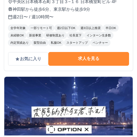
中央区日本橋本石町３丁目３−１６ 日本橋室町ビル 4F
place
神田駅から徒歩6分、東京駅から徒歩9分
train
週2日〜 / 週10時間〜
calendar_today
全学年対象
一部リモート可
週2日以下OK
週3日以上推奨
半日OK
未経験OK
新規事業
研修制度あり
社長直下
インターン生多数
内定実績あり
髪型自由
私服OK
スタートアップ
ベンチャー
求人を見る
お気に入り
grade