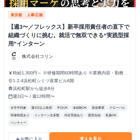
東京都
人事/広報
【週3〜／フレックス】新卒採用責任者の直下で
組織づくりに挑む。就活で無双できる“実践型採
用”インターン
株式会社コリン
時給1,300円～ ※研修期間60時間あり ※業務内容・勤務状
currency_yen
況により決定
1-2-4浜松町シミヅ産業ビル6階
place
浜松町駅から徒歩8分
train
週3日〜 / 週12時間〜
calendar_today
全学年対象
週3日以上推奨
半日OK
未経験OK
新規事業
グローバル
研修制度あり
インターン生多数
内定実績あり
髪型自由
私服OK
ベンチャー
求人を見る
お気に入り
grade