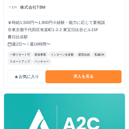
株式会社TBM
時給1,500円〜1,800円※経験・能力に応じて要相談
currency_yen
東京都千代田区有楽町1-2-2 東宝日比谷ビル15F
place
日比谷駅
train
週2日〜 / 週16時間〜
calendar_today
一部リモート可
新規事業
インターン生多数
髪型自由
私服OK
スタートアップ
ベンチャー
求人を見る
お気に入り
grade