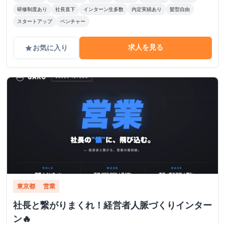
研修制度あり
社長直下
インターン生多数
内定実績あり
髪型自由
スタートアップ
ベンチャー
求人を見る
お気に入り
grade
東京都
営業
社長と繋がりまくれ！経営者人脈づくりインター
ン🔥