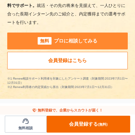
料でサポート。
就活・その先の将来を見据えて、一人ひとりに
合った長期インターン先のご紹介と、内定獲得までの選考サポ
ートを行います。
無料
プロに相談してみる
会員登録はこちら
※1 Renew相談サポート利用者を対象にしたアンケート調査（対象期間:2023年7月1日〜
12月31日）
※2 Renew利用者の内定実績から算出（対象期間:2023年7月1日〜12月31日）
handshake
無料登録で、企業からスカウトが届く！
support_agent
流通/小売の長期インターンを条件で絞り込む
会員登録する
(無料)
無料相談