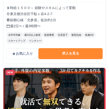
時給１５００～ 経験やスキルによって変動
currency_yen
東京都渋谷区千駄ヶ谷4-2-7
place
副都心線「北参道」徒歩約1分
train
週2日〜 / 週3時間〜
calendar_today
全学年対象
週3日以上推奨
新規事業
社長直下
髪型自由
私服OK
スタートアップ
ベンチャー
求人を見る
お気に入り
grade
NEW