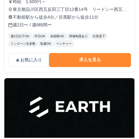
時給 1,600円～
currency_yen
東京都品川区西五反田三丁目12番14号 リードシー西五反
place
田ビル7-8階（受付8階）
不動前駅から徒歩4分／目黒駅から徒歩11分
train
週2日〜 / 週8時間〜
calendar_today
週2日以下OK
半日OK
未経験OK
研修制度あり
社長直下
インターン生多数
私服OK
ベンチャー
求人を見る
お気に入り
grade