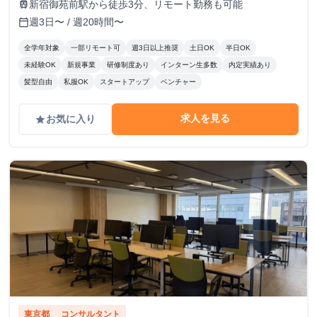
新宿御苑前駅から徒歩3分、リモート勤務も可能
train
週3日〜 / 週20時間〜
calendar_today
全学年対象
一部リモート可
週3日以上推奨
土日OK
半日OK
未経験OK
新規事業
研修制度あり
インターン生多数
内定実績あり
髪型自由
私服OK
スタートアップ
ベンチャー
求人を見る
お気に入り
grade
東京都
コンサルタント