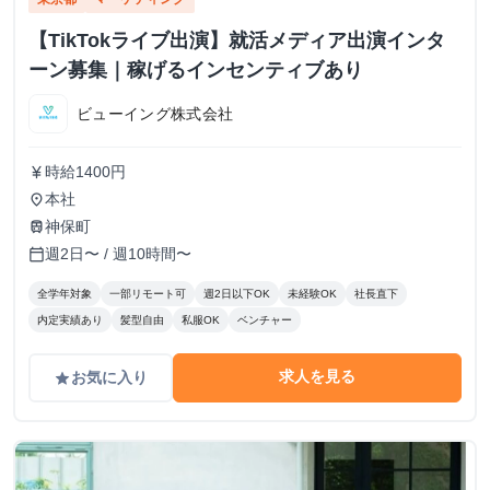
【TikTokライブ出演】就活メディア出演インタ
ーン募集｜稼げるインセンティブあり
ビューイング株式会社
時給1400円
currency_yen
本社
place
神保町
train
週2日〜 / 週10時間〜
calendar_today
全学年対象
一部リモート可
週2日以下OK
未経験OK
社長直下
内定実績あり
髪型自由
私服OK
ベンチャー
求人を見る
お気に入り
grade