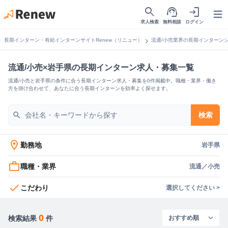
search
support_agent
login
Open
求人検索
無料相談
ログイン
chevron_right
長期インターン・有給インターンサイトRenew（リニュー）
流通/小売業界の長期インターン
流通/小売×岩手県の長期インターン求人・募集一覧
流通/小売と岩手県の条件に合う長期インターン求人・募集を0件掲載中。職種・業界・働き
方を掛け合わせて、あなたに合う長期インターンを効率よく探せます。
search
検索
location_on
勤務地
岩手県
work_outline
職種・業界
流通／小売
check
こだわり
選択してください >
0
検索結果
件