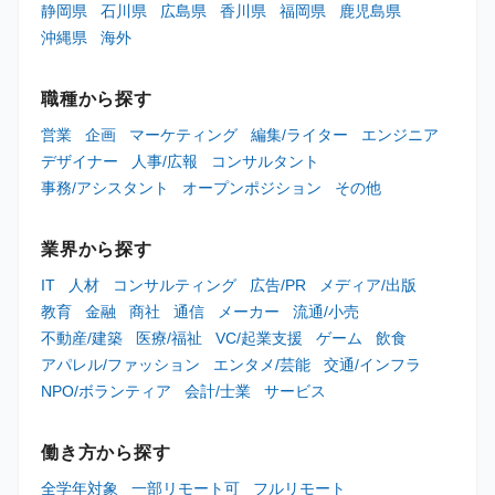
静岡県
石川県
広島県
香川県
福岡県
鹿児島県
沖縄県
海外
職種から探す
営業
企画
マーケティング
編集/ライター
エンジニア
デザイナー
人事/広報
コンサルタント
事務/アシスタント
オープンポジション
その他
業界から探す
IT
人材
コンサルティング
広告/PR
メディア/出版
教育
金融
商社
通信
メーカー
流通/小売
不動産/建築
医療/福祉
VC/起業支援
ゲーム
飲食
アパレル/ファッション
エンタメ/芸能
交通/インフラ
NPO/ボランティア
会計/士業
サービス
働き方から探す
全学年対象
一部リモート可
フルリモート