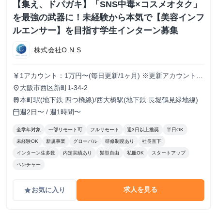
【集え、ドパガキ】「SNS中毒×コスメオタク」
を最強の武器に！未経験から本気で【美容インフ
ルエンサー】を目指す学生インターン募集
株式会社O.N.S
1アカウント：1万円〜(毎日更新/1ヶ月) ※更新アカウントが
currency_yen
増える毎に報酬もUP(複数運用可) ※インセンティブ有り
大阪市西区新町1-34-2
place
本町駅(地下鉄:四つ橋線)/西大橋駅(地下鉄:長堀鶴見緑地線)
train
週2日〜 / 週1時間〜
calendar_today
全学年対象
一部リモート可
フルリモート
週3日以上推奨
半日OK
未経験OK
新規事業
グローバル
研修制度あり
社長直下
インターン生多数
内定実績あり
髪型自由
私服OK
スタートアップ
ベンチャー
求人を見る
お気に入り
grade