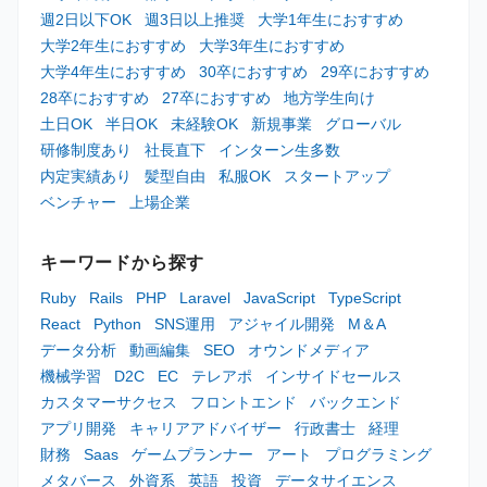
週2日以下OK
週3日以上推奨
大学1年生におすすめ
大学2年生におすすめ
大学3年生におすすめ
大学4年生におすすめ
30卒におすすめ
29卒におすすめ
28卒におすすめ
27卒におすすめ
地方学生向け
土日OK
半日OK
未経験OK
新規事業
グローバル
研修制度あり
社長直下
インターン生多数
内定実績あり
髪型自由
私服OK
スタートアップ
ベンチャー
上場企業
キーワードから探す
Ruby
Rails
PHP
Laravel
JavaScript
TypeScript
React
Python
SNS運用
アジャイル開発
M＆A
データ分析
動画編集
SEO
オウンドメディア
機械学習
D2C
EC
テレアポ
インサイドセールス
カスタマーサクセス
フロントエンド
バックエンド
アプリ開発
キャリアアドバイザー
行政書士
経理
財務
Saas
ゲームプランナー
アート
プログラミング
メタバース
外資系
英語
投資
データサイエンス