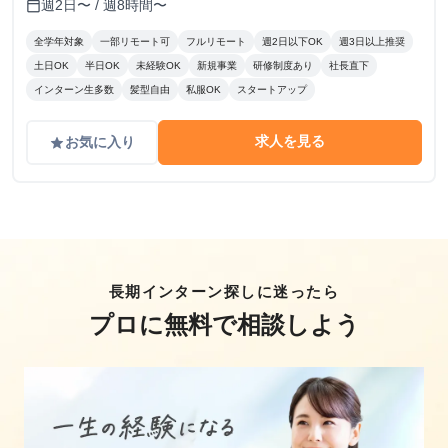
週2日〜 / 週8時間〜
calendar_today
全学年対象
一部リモート可
フルリモート
週2日以下OK
週3日以上推奨
土日OK
半日OK
未経験OK
新規事業
研修制度あり
社長直下
インターン生多数
髪型自由
私服OK
スタートアップ
求人を見る
お気に入り
grade
長期インターン探しに迷ったら
プロに無料で相談しよう