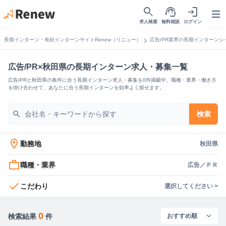
search
support_agent
login
Open
求人検索
無料相談
ログイン
chevron_right
長期インターン・有給インターンサイトRenew（リニュー）
広告/PR業界の長期インターンシ
広告/PR×秋田県の長期インターン求人・募集一覧
広告/PRと秋田県の条件に合う長期インターン求人・募集を0件掲載中。職種・業界・働き方
を掛け合わせて、あなたに合う長期インターンを効率よく探せます。
search
検索
location_on
勤務地
秋田県
work_outline
職種・業界
広告／ＰＲ
check
こだわり
選択してください >
0
検索結果
件