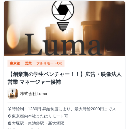
東京都
営業
フルリモートOK
【創業期の学生ベンチャー！！】広告・映像法人
営業 マネージャー候補
株式会社Luma
時給制：1230円 昇給制度により、最大時給2000円までステ
currency_yen
ップアップ可能です メンバーの半分以上が女性のため、女
東京都内本社またはリモート可
place
性も働きやすい環境です！
大塚駅・東池袋駅・新大塚駅
train