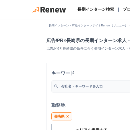
長期インターン検索
｜
プ
chevro
長期インターン・有給インターンサイトRenew（リニュー）
広告/PR×長崎県の長期インターン求人
広告/PRと長崎県の条件に合う長期インターン求人
キーワード
search
勤務地
長崎県
close