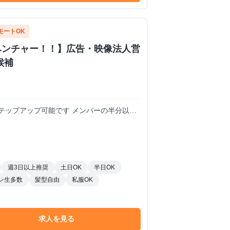
モートOK
ベンチャー！！】広告・映像法人営
候補
可能です メンバーの半分以上
週3日以上推奨
土日OK
半日OK
ン生多数
髪型自由
私服OK
求人を見る