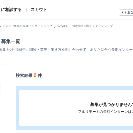
ロに相談する
｜
スカウト
history
あ
n_right
chevron_right
広告/PR業界の長期インターンシップ
広告/PR・長崎県の長期インターンシップ
・募集一覧
・募集を0件掲載中。職種・業界・働き方を掛け合わせて、あなたに合う長期インタ
0
検索結果
件
募集が見つかりません
フルリモートの長期インターンは