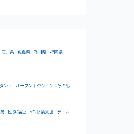
石川県
広島県
香川県
福岡県
スタント
オープンポジション
その他
建築
医療/福祉
VC/起業支援
ゲーム