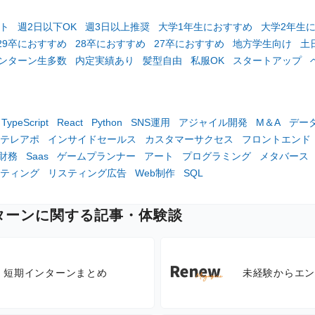
ト
週2日以下OK
週3日以上推奨
大学1年生におすすめ
大学2年生
29卒におすすめ
28卒におすすめ
27卒におすすめ
地方学生向け
土
ンターン生多数
内定実績あり
髪型自由
私服OK
スタートアップ
TypeScript
React
Python
SNS運用
アジャイル開発
M＆A
デー
テレアポ
インサイドセールス
カスタマーサクセス
フロントエンド
財務
Saas
ゲームプランナー
アート
プログラミング
メタバース
ケティング
リスティング広告
Web制作
SQL
ターンに関する記事・体験談
・短期インターンまとめ
未経験からエン