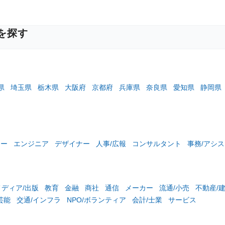
を探す
県
埼玉県
栃木県
大阪府
京都府
兵庫県
奈良県
愛知県
静岡県
ター
エンジニア
デザイナー
人事/広報
コンサルタント
事務/アシ
メディア/出版
教育
金融
商社
通信
メーカー
流通/小売
不動産/
芸能
交通/インフラ
NPO/ボランティア
会計/士業
サービス