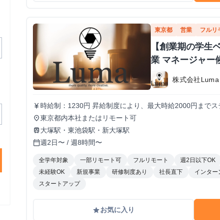
東京都
営業
フルリ
【創業期の学生
業 マネージャー
株式会社Luma
時給制：1230円 昇給制度により、最大時給2000円までステップアップ
currency_yen
が女性のため、女性も働きやすい環境です！
東京都内本社またはリモート可
place
大塚駅・東池袋駅・新大塚駅
train
週2日〜 / 週8時間〜
calendar_today
全学年対象
一部リモート可
フルリモート
週2日以下OK
未経験OK
新規事業
研修制度あり
社長直下
インター
スタートアップ
お気に入り
grade