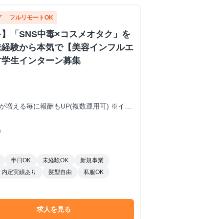
グ
フルリモートOK
】「SNS中毒×コスメオタク」を
未経験から本気で【美容インフルエ
す学生インターン募集
S
トが増える毎に報酬もUP(複数運用可) ※イン
)
半日OK
未経験OK
新規事業
内定実績あり
髪型自由
私服OK
求人を見る