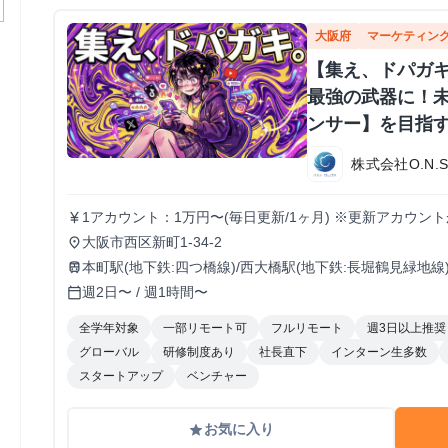
大阪府
マーケティン
【集え、ドパガキ
最強の武器に！
ンサー】を目指
株式会社O.N.
1アカウント：1万円〜(毎日更新/1ヶ月) ※更新アカウン
currency_yen
センティブ有り
大阪市西区新町1-34-2
place
本町駅(地下鉄:四つ橋線)/西大橋駅(地下鉄:長堀鶴見緑地線
train
週2日〜 / 週1時間〜
calendar_today
全学年対象
一部リモート可
フルリモート
週3日以上推奨
グローバル
研修制度あり
社長直下
インターン生多数
スタートアップ
ベンチャー
お気に入り
grade