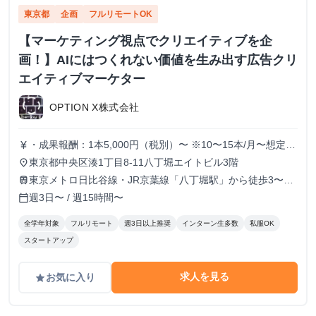
東京都
企画
フルリモートOK
【マーケティング視点でクリエイティブを企
画！】AIにはつくれない価値を生み出す広告クリ
エイティブマーケター
OPTION X株式会社
・成果報酬：1本5,000円（税別）〜 ※10〜15本/月〜想定
currency_yen
※経験、実績、能力等によって変動 ※トライアル期間の場
東京都中央区湊1丁目8-11八丁堀エイトビル3階
place
合変動あり
東京メトロ日比谷線・JR京葉線「八丁堀駅」から徒歩3〜6
train
分
週3日〜 / 週15時間〜
calendar_today
全学年対象
フルリモート
週3日以上推奨
インターン生多数
私服OK
スタートアップ
求人を見る
お気に入り
grade