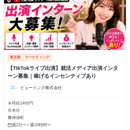
東京都
マーケティング
【TikTokライブ出演】就活メディア出演インタ
ーン募集｜稼げるインセンティブあり
ビューイング株式会社
時給1400円
currency_yen
本社
place
神保町
train
週2日〜 / 週10時間〜
calendar_today