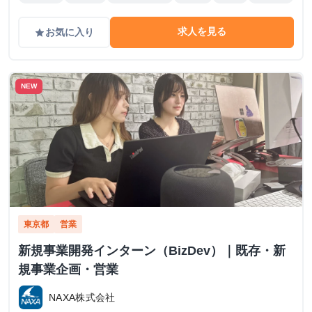
求人を見る
お気に入り
grade
NEW
東京都
営業
新規事業開発インターン（BizDev）｜既存・新
規事業企画・営業
NAXA株式会社