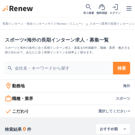
search
support_agent
login
Open
求人検索
無料相談
ログイン
chevron_right
長期インターン・有給インターンサイトRenew（リニュー）
スポーツ業界の長期インターンシ
スポーツ×海外の長期インターン求人・募集一覧
スポーツと海外の条件に合う長期インターン求人・募集を0件掲載中。職種・業界・働き方を
掛け合わせて、あなたに合う長期インターンを効率よく探せます。
search
検索
location_on
勤務地
海外
work_outline
職種・業界
スポーツ
check
こだわり
選択してください >
0
検索結果
件