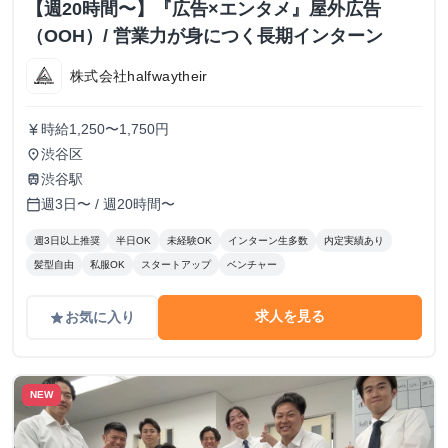
【週20時間〜】『広告×エンタメ』屋外広告
（OOH）/ 営業力が身につく長期インターン
株式会社halfwaytheir
時給1,250〜1,750円
currency_yen
渋谷区
place
渋谷駅
train
週3日〜 / 週20時間〜
calendar_today
週3日以上推奨
半日OK
未経験OK
インターン生多数
内定実績あり
髪型自由
私服OK
スタートアップ
ベンチャー
求人を見る
お気に入り
grade
NEW