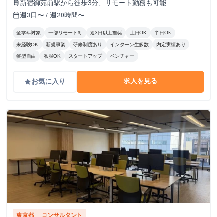
新宿御苑前駅から徒歩3分、リモート勤務も可能
train
週3日〜 / 週20時間〜
calendar_today
全学年対象
一部リモート可
週3日以上推奨
土日OK
半日OK
未経験OK
新規事業
研修制度あり
インターン生多数
内定実績あり
髪型自由
私服OK
スタートアップ
ベンチャー
求人を見る
お気に入り
grade
東京都
コンサルタント