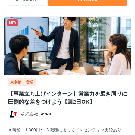
NEW
東京都
営業
【事業立ち上げインターン】営業力を磨き周りに
圧倒的な差をつけよう【週2日OK】
株式会社Levela
時給：1,300円〜 ※職種によってインセンティブ支給あり
currency_yen