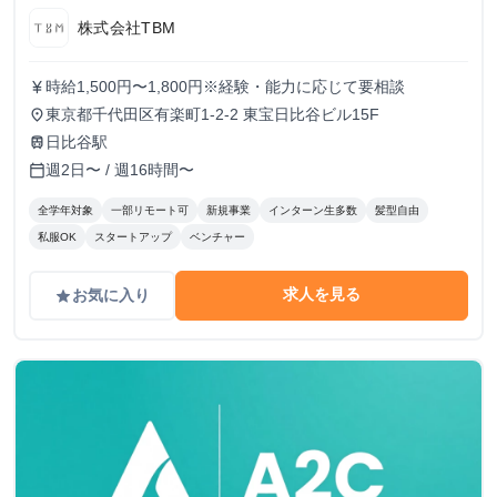
株式会社TBM
時給1,500円〜1,800円※経験・能力に応じて要相談
currency_yen
東京都千代田区有楽町1-2-2 東宝日比谷ビル15F
place
日比谷駅
train
週2日〜 / 週16時間〜
calendar_today
全学年対象
一部リモート可
新規事業
インターン生多数
髪型自由
私服OK
スタートアップ
ベンチャー
求人を見る
お気に入り
grade