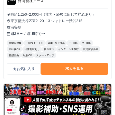
合同会社アース
時給1,250~2,000円（能力・経験に応じて昇給あり）
currency_yen
東京都渋谷区東2−20−13 シャトレー渋谷215
place
渋谷駅
train
週3日〜 / 週15時間〜
calendar_today
全学年対象
一部リモート可
週3日以上推奨
土日OK
半日OK
未経験OK
研修制度あり
社長直下
インターン生多数
内定実績あり
髪型自由
私服OK
スタートアップ
求人を見る
お気に入り
grade