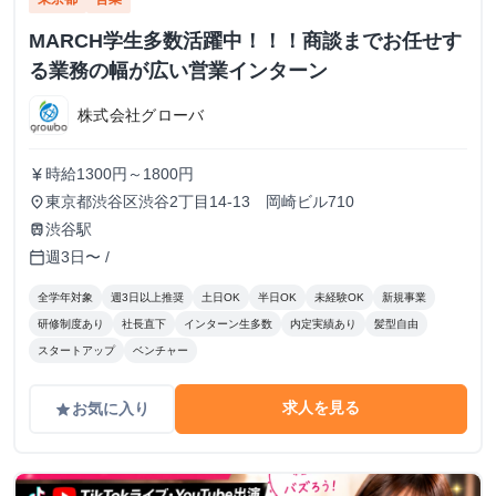
MARCH学生多数活躍中！！！商談までお任せす
る業務の幅が広い営業インターン
株式会社グローバ
時給1300円～1800円
currency_yen
東京都渋谷区渋谷2丁目14-13 岡崎ビル710
place
渋谷駅
train
週3日〜 /
calendar_today
全学年対象
週3日以上推奨
土日OK
半日OK
未経験OK
新規事業
研修制度あり
社長直下
インターン生多数
内定実績あり
髪型自由
スタートアップ
ベンチャー
求人を見る
お気に入り
grade