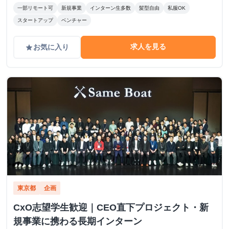
一部リモート可
新規事業
インターン生多数
髪型自由
私服OK
スタートアップ
ベンチャー
求人を見る
お気に入り
grade
東京都
企画
CxO志望学生歓迎｜CEO直下プロジェクト・新
規事業に携わる長期インターン