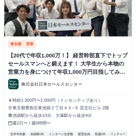
東京都
営業
【20代で年収1,000万！】 経営幹部直下でトップ
セールスマンへと鍛えます！ 大学生から本物の
営業力を身につけて年収1,000万円目指してみま
せんか？ ※当社直結内定あり #学歴不問 #未経験
株式会社日本セールスセンター
可 #1.2年生可 - 株式会社日本セールスセンター
の長期・有給インターンシップ
時給1,300円〜2,000円（インセンティブあり）
currency_yen
東京都豊島区東池袋２丁目４５−９ 芸文社ビル 2階
place
池袋駅から徒歩10分、大塚駅から徒歩9分
train
週2日〜 / 週6時間〜
calendar_today
全学年対象
未経験OK
インターン生多数
髪型自由
私服OK
ベンチャー