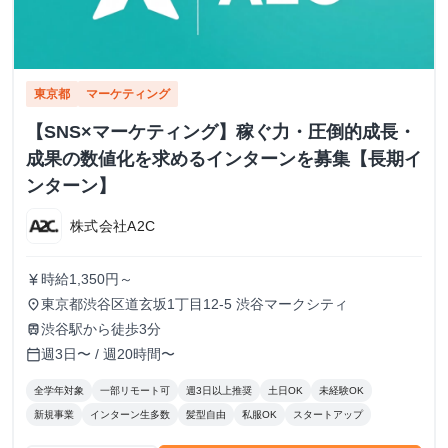
東京都
マーケティング
【SNS×マーケティング】稼ぐ力・圧倒的成長・
成果の数値化を求めるインターンを募集【長期イ
ンターン】
株式会社A2C
時給1,350円～
currency_yen
東京都渋谷区道玄坂1丁目12-5 渋谷マークシティ
place
渋谷駅から徒歩3分
train
週3日〜 / 週20時間〜
calendar_today
全学年対象
一部リモート可
週3日以上推奨
土日OK
未経験OK
新規事業
インターン生多数
髪型自由
私服OK
スタートアップ