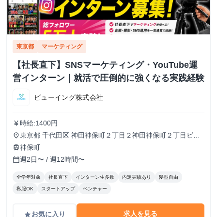
東京都
マーケティング
【社長直下】SNSマーケティング・YouTube運
営インターン｜就活で圧倒的に強くなる実践経験
ビューイング株式会社
時給:1400円
currency_yen
東京都 千代田区 神田神保町２丁目２神田神保町２丁目ビル
place
５０２号室
神保町
train
週2日〜 / 週12時間〜
calendar_today
全学年対象
社長直下
インターン生多数
内定実績あり
髪型自由
私服OK
スタートアップ
ベンチャー
求人を見る
お気に入り
grade