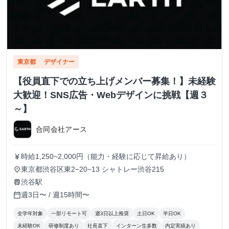
東京都
デザイナー
【役員直下での立ち上げメンバー募集！】未経験
大歓迎！SNS広告・Webデザインに挑戦【週３
～】
合同会社アース
時給1,250~2,000円（能力・経験に応じて昇給あり）
currency_yen
東京都渋谷区東2−20−13 シャトレー渋谷215
place
渋谷駅
train
週3日〜 / 週15時間〜
calendar_today
全学年対象
一部リモート可
週3日以上推奨
土日OK
半日OK
未経験OK
研修制度あり
社長直下
インターン生多数
内定実績あり