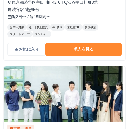
東京都渋谷区宇田川町42-6 TQ渋谷宇田川町3階
place
渋谷駅 徒歩5分
train
週2日〜 / 週15時間〜
calendar_today
全学年対象
週3日以上推奨
半日OK
未経験OK
新規事業
スタートアップ
ベンチャー
求人を見る
お気に入り
grade
東京都
営業