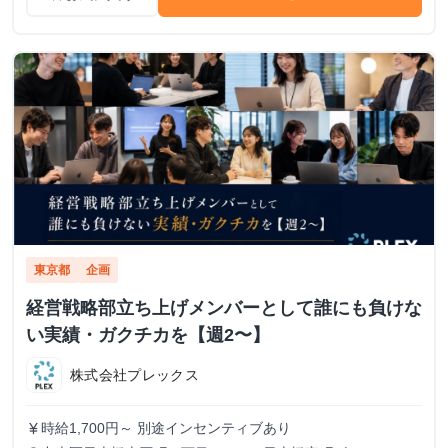
東京都
企画
経営戦略部立ち上げメンバーとして誰にも負けな
い実績・ガクチカを【週2〜】
株式会社プレックス
時給1,700円～ 別途インセンティブあり
currency_yen