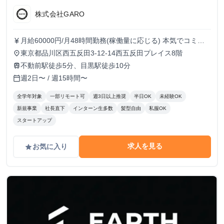
株式会社GARO
月給60000円/月48時間勤務(稼働量に応じる) 本気でコミッ
currency_yen
トすれば、学生でも圧倒的な実績と報酬を得られる環境で
東京都品川区西五反田3-12-14西五反田プレイス8階
place
す！
不動前駅徒歩5分、目黒駅徒歩10分
train
週2日〜 / 週15時間〜
calendar_today
全学年対象
一部リモート可
週3日以上推奨
半日OK
未経験OK
新規事業
社長直下
インターン生多数
髪型自由
私服OK
スタートアップ
求人を見る
お気に入り
grade