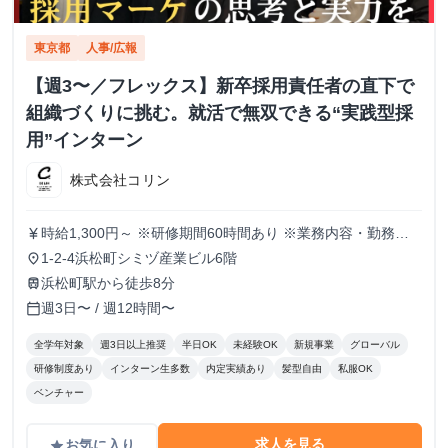
東京都
人事/広報
【週3〜／フレックス】新卒採用責任者の直下で
組織づくりに挑む。就活で無双できる“実践型採
用”インターン
株式会社コリン
時給1,300円～ ※研修期間60時間あり ※業務内容・勤務状
currency_yen
況により決定
1-2-4浜松町シミヅ産業ビル6階
place
浜松町駅から徒歩8分
train
週3日〜 / 週12時間〜
calendar_today
全学年対象
週3日以上推奨
半日OK
未経験OK
新規事業
グローバル
研修制度あり
インターン生多数
内定実績あり
髪型自由
私服OK
ベンチャー
求人を見る
お気に入り
grade