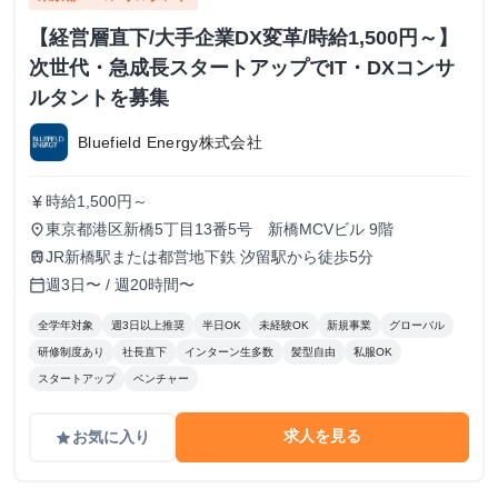
【経営層直下/大手企業DX変革/時給1,500円～】
次世代・急成長スタートアップでIT・DXコンサ
ルタントを募集
Bluefield Energy株式会社
時給1,500円～
currency_yen
東京都港区新橋5丁目13番5号 新橋MCVビル 9階
place
JR新橋駅または都営地下鉄 汐留駅から徒歩5分
train
週3日〜 / 週20時間〜
calendar_today
全学年対象
週3日以上推奨
半日OK
未経験OK
新規事業
グローバル
研修制度あり
社長直下
インターン生多数
髪型自由
私服OK
スタートアップ
ベンチャー
求人を見る
お気に入り
grade