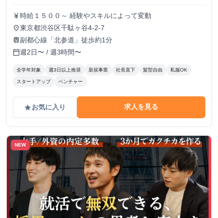
時給１５００～ 経験やスキルによって変動
currency_yen
東京都渋谷区千駄ヶ谷4-2-7
place
副都心線「北参道」徒歩約1分
train
週2日〜 / 週3時間〜
calendar_today
全学年対象
週3日以上推奨
新規事業
社長直下
髪型自由
私服OK
スタートアップ
ベンチャー
求人を見る
お気に入り
grade
NEW