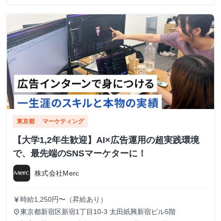
東京都
マーケティング
【大学1,2年生歓迎】AI×広告運用の超実践環境
で、最先端のSNSマーケターに！
株式会社Merc
時給1,250円〜（昇給あり）
currency_yen
東京都新宿区新宿1丁目10-3 太田紙興新宿ビル5階
place