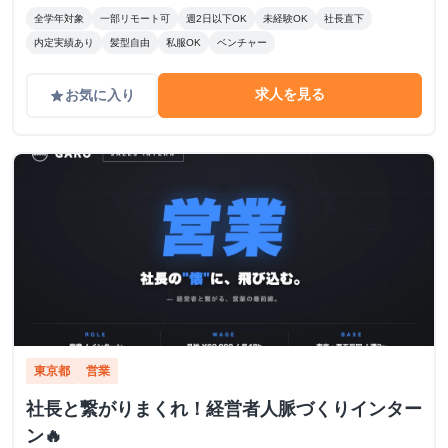
全学年対象
一部リモート可
週2日以下OK
未経験OK
社長直下
内定実績あり
髪型自由
私服OK
ベンチャー
求人を見る
お気に入り
grade
東京都
営業
社長と繋がりまくれ！経営者人脈づくりインター
ン🔥