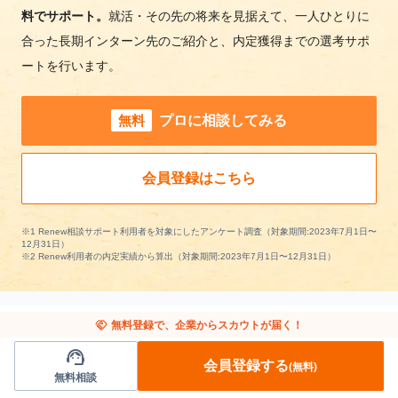
料でサポート。
就活・その先の将来を見据えて、一人ひとりに
合った長期インターン先のご紹介と、内定獲得までの選考サポ
ートを行います。
無料
プロに相談してみる
会員登録はこちら
※1 Renew相談サポート利用者を対象にしたアンケート調査（対象期間:2023年7月1日〜
12月31日）
※2 Renew利用者の内定実績から算出（対象期間:2023年7月1日〜12月31日）
handshake
無料登録で、企業からスカウトが届く！
support_agent
他の条件から長期インターンを探す
会員登録する
(無料)
無料相談