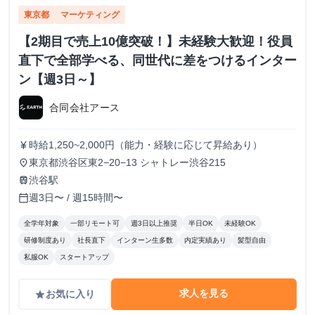
東京都
マーケティング
【2期目で売上10億突破！】未経験大歓迎！役員
直下で全部学べる、同世代に差をつけるインター
ン【週3日～】
合同会社アース
時給1,250~2,000円（能力・経験に応じて昇給あり）
currency_yen
東京都渋谷区東2−20−13 シャトレー渋谷215
place
渋谷駅
train
週3日〜 / 週15時間〜
calendar_today
全学年対象
一部リモート可
週3日以上推奨
半日OK
未経験OK
研修制度あり
社長直下
インターン生多数
内定実績あり
髪型自由
私服OK
スタートアップ
求人を見る
お気に入り
grade