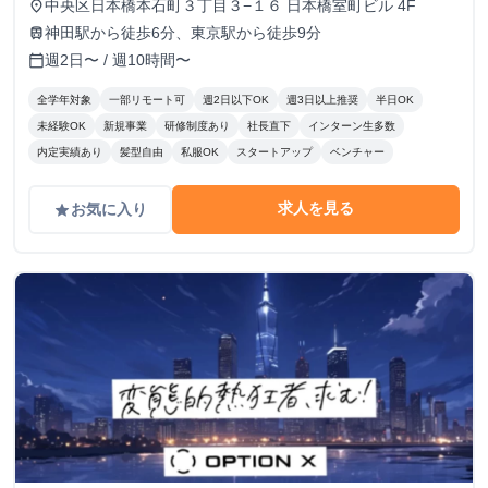
中央区日本橋本石町３丁目３−１６ 日本橋室町ビル 4F
place
神田駅から徒歩6分、東京駅から徒歩9分
train
週2日〜 / 週10時間〜
calendar_today
全学年対象
一部リモート可
週2日以下OK
週3日以上推奨
半日OK
未経験OK
新規事業
研修制度あり
社長直下
インターン生多数
内定実績あり
髪型自由
私服OK
スタートアップ
ベンチャー
求人を見る
お気に入り
grade