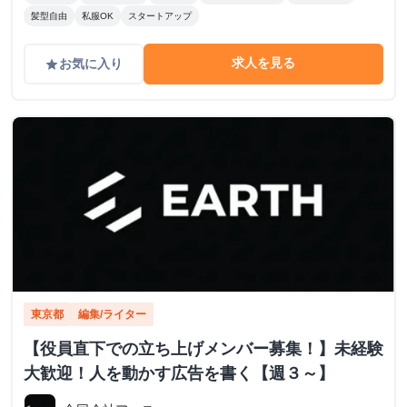
髪型自由
私服OK
スタートアップ
求人を見る
お気に入り
grade
東京都
編集/ライター
【役員直下での立ち上げメンバー募集！】未経験
大歓迎！人を動かす広告を書く【週３～】