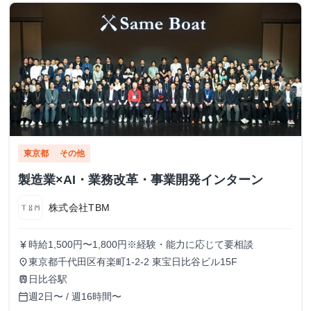
東京都
その他
製造業×AI・業務改革・事業開発インターン
株式会社TBM
時給1,500円〜1,800円※経験・能力に応じて要相談
currency_yen
東京都千代田区有楽町1-2-2 東宝日比谷ビル15F
place
日比谷駅
train
週2日〜 / 週16時間〜
calendar_today