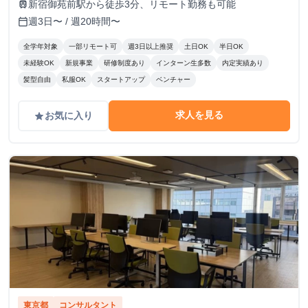
新宿御苑前駅から徒歩3分、リモート勤務も可能
train
週3日〜 / 週20時間〜
calendar_today
全学年対象
一部リモート可
週3日以上推奨
土日OK
半日OK
未経験OK
新規事業
研修制度あり
インターン生多数
内定実績あり
髪型自由
私服OK
スタートアップ
ベンチャー
求人を見る
お気に入り
grade
東京都
コンサルタント