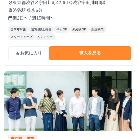
東京都渋谷区宇田川町42-6 TQ渋谷宇田川町3階
place
渋谷駅 徒歩5分
train
週2日〜 / 週15時間〜
calendar_today
全学年対象
週3日以上推奨
半日OK
未経験OK
新規事業
スタートアップ
ベンチャー
求人を見る
お気に入り
grade
東京都
営業