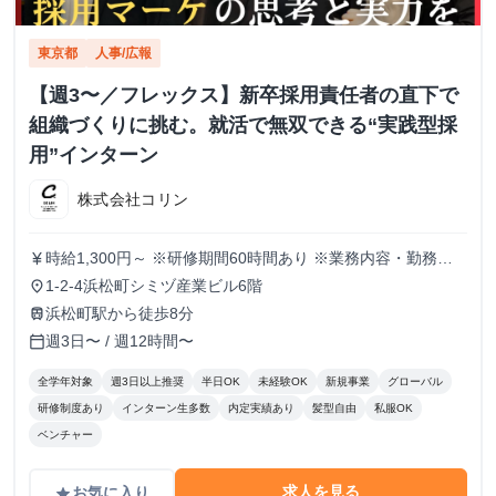
東京都
人事/広報
【週3〜／フレックス】新卒採用責任者の直下で
組織づくりに挑む。就活で無双できる“実践型採
用”インターン
株式会社コリン
時給1,300円～ ※研修期間60時間あり ※業務内容・勤務状
currency_yen
況により決定
1-2-4浜松町シミヅ産業ビル6階
place
浜松町駅から徒歩8分
train
週3日〜 / 週12時間〜
calendar_today
全学年対象
週3日以上推奨
半日OK
未経験OK
新規事業
グローバル
研修制度あり
インターン生多数
内定実績あり
髪型自由
私服OK
ベンチャー
求人を見る
お気に入り
grade