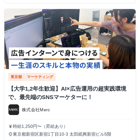
東京都
マーケティング
【大学1,2年生歓迎】AI×広告運用の超実践環境
で、最先端のSNSマーケターに！
株式会社Merc
時給1,250円〜（昇給あり）
currency_yen
東京都新宿区新宿1丁目10-3 太田紙興新宿ビル5階
place