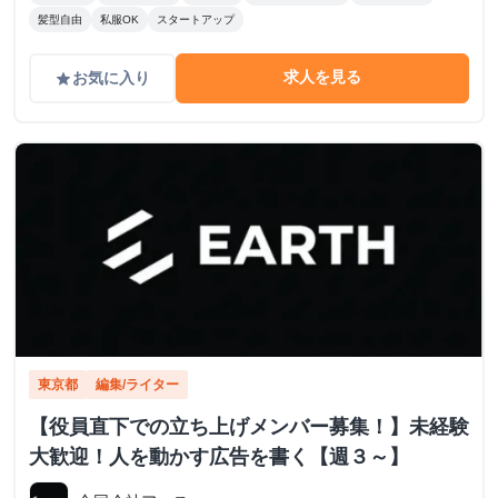
髪型自由
私服OK
スタートアップ
求人を見る
お気に入り
grade
東京都
編集/ライター
【役員直下での立ち上げメンバー募集！】未経験
大歓迎！人を動かす広告を書く【週３～】