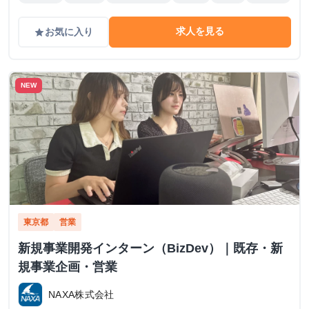
求人を見る
お気に入り
grade
NEW
東京都
営業
新規事業開発インターン（BizDev）｜既存・新
規事業企画・営業
NAXA株式会社