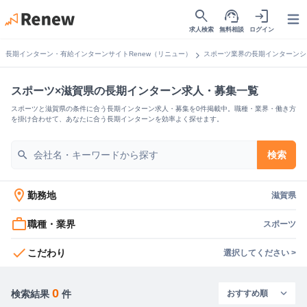
search
support_agent
login
Open
求人検索
無料相談
ログイン
chevron_right
長期インターン・有給インターンサイトRenew（リニュー）
スポーツ業界の長期インターンシ
スポーツ×滋賀県の長期インターン求人・募集一覧
スポーツと滋賀県の条件に合う長期インターン求人・募集を0件掲載中。職種・業界・働き方
を掛け合わせて、あなたに合う長期インターンを効率よく探せます。
search
検索
location_on
勤務地
滋賀県
work_outline
職種・業界
スポーツ
check
こだわり
選択してください >
0
検索結果
件