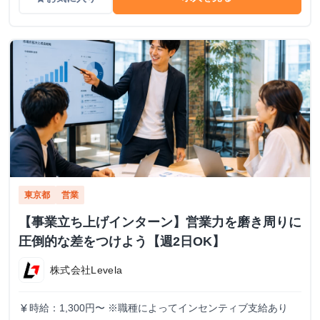
東京都
営業
【事業立ち上げインターン】営業力を磨き周りに
圧倒的な差をつけよう【週2日OK】
株式会社Levela
時給：1,300円〜 ※職種によってインセンティブ支給あり
currency_yen