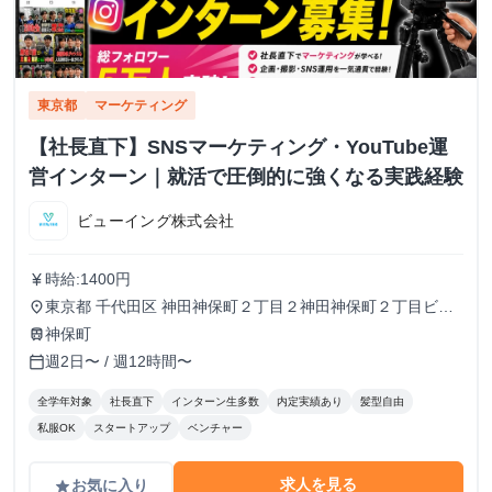
東京都
マーケティング
【社長直下】SNSマーケティング・YouTube運
営インターン｜就活で圧倒的に強くなる実践経験
ビューイング株式会社
時給:1400円
currency_yen
東京都 千代田区 神田神保町２丁目２神田神保町２丁目ビル
place
５０２号室
神保町
train
週2日〜 / 週12時間〜
calendar_today
全学年対象
社長直下
インターン生多数
内定実績あり
髪型自由
私服OK
スタートアップ
ベンチャー
求人を見る
お気に入り
grade