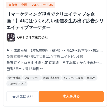
東京都
企画
フルリモートOK
【マーケティング視点でクリエイティブを企
画！】AIにはつくれない価値を生み出す広告クリ
エイティブマーケター
OPTION X株式会社
・成果報酬：1本5,000円（税別）〜 ※10〜15本/月〜想定
currency_yen
※経験、実績、能力等によって変動 ※トライアル期間の場
東京都中央区湊1丁目8-11八丁堀エイトビル3階
place
合変動あり
東京メトロ日比谷線・JR京葉線「八丁堀駅」から徒歩3〜6
train
分
週3日〜 / 週15時間〜
calendar_today
全学年対象
フルリモート
週3日以上推奨
インターン生多数
私服OK
スタートアップ
求人を見る
お気に入り
grade