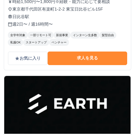
時給1,500円〜1,800円※経験・能力に応じて要相談
currency_yen
東京都千代田区有楽町1-2-2 東宝日比谷ビル15F
place
日比谷駅
train
週2日〜 / 週16時間〜
calendar_today
全学年対象
一部リモート可
新規事業
インターン生多数
髪型自由
私服OK
スタートアップ
ベンチャー
求人を見る
お気に入り
grade