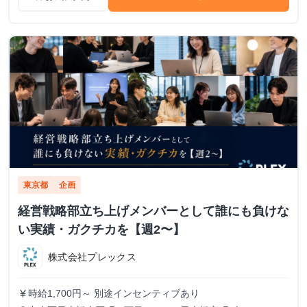
東京都
企画
経営戦略部立ち上げメンバーとして誰にも負けな
い実績・ガクチカを【週2〜】
株式会社プレックス
時給1,700円～ 別途インセンティブあり
currency_yen