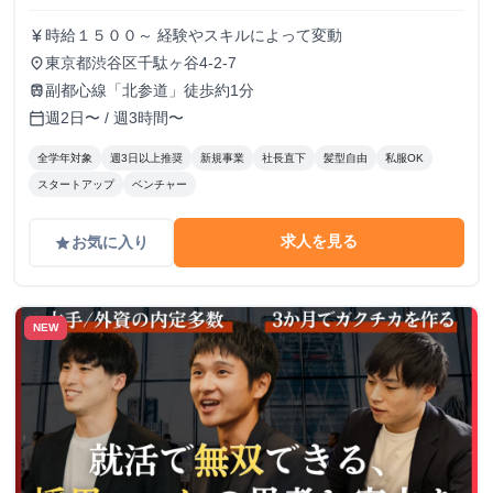
時給１５００～ 経験やスキルによって変動
currency_yen
東京都渋谷区千駄ヶ谷4-2-7
place
副都心線「北参道」徒歩約1分
train
週2日〜 / 週3時間〜
calendar_today
全学年対象
週3日以上推奨
新規事業
社長直下
髪型自由
私服OK
スタートアップ
ベンチャー
求人を見る
お気に入り
grade
NEW