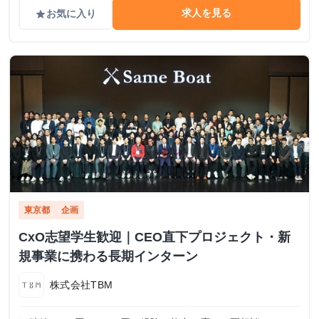
求人を見る
お気に入り
grade
東京都
企画
CxO志望学生歓迎｜CEO直下プロジェクト・新
規事業に携わる長期インターン
株式会社TBM