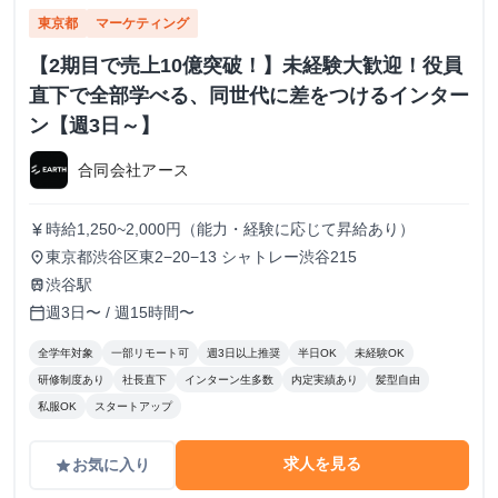
東京都
マーケティング
【2期目で売上10億突破！】未経験大歓迎！役員
直下で全部学べる、同世代に差をつけるインター
ン【週3日～】
合同会社アース
時給1,250~2,000円（能力・経験に応じて昇給あり）
currency_yen
東京都渋谷区東2−20−13 シャトレー渋谷215
place
渋谷駅
train
週3日〜 / 週15時間〜
calendar_today
全学年対象
一部リモート可
週3日以上推奨
半日OK
未経験OK
研修制度あり
社長直下
インターン生多数
内定実績あり
髪型自由
私服OK
スタートアップ
求人を見る
お気に入り
grade