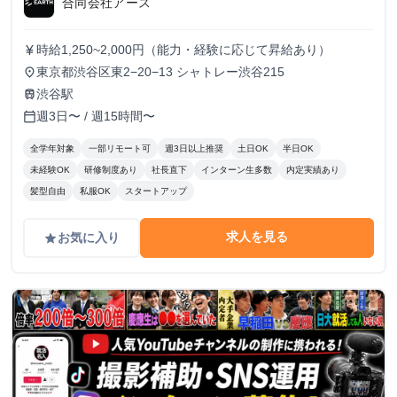
合同会社アース
時給1,250~2,000円（能力・経験に応じて昇給あり）
currency_yen
東京都渋谷区東2−20−13 シャトレー渋谷215
place
渋谷駅
train
週3日〜 / 週15時間〜
calendar_today
全学年対象
一部リモート可
週3日以上推奨
土日OK
半日OK
未経験OK
研修制度あり
社長直下
インターン生多数
内定実績あり
髪型自由
私服OK
スタートアップ
求人を見る
お気に入り
grade