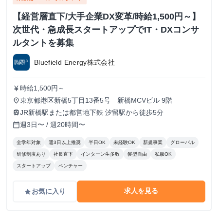
【経営層直下/大手企業DX変革/時給1,500円～】
次世代・急成長スタートアップでIT・DXコンサ
ルタントを募集
Bluefield Energy株式会社
時給1,500円～
currency_yen
東京都港区新橋5丁目13番5号 新橋MCVビル 9階
place
JR新橋駅または都営地下鉄 汐留駅から徒歩5分
train
週3日〜 / 週20時間〜
calendar_today
全学年対象
週3日以上推奨
半日OK
未経験OK
新規事業
グローバル
研修制度あり
社長直下
インターン生多数
髪型自由
私服OK
スタートアップ
ベンチャー
求人を見る
お気に入り
grade