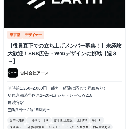
東京都
デザイナー
【役員直下での立ち上げメンバー募集！】未経験
大歓迎！SNS広告・Webデザインに挑戦【週３
～】
合同会社アース
時給1,250~2,000円（能力・経験に応じて昇給あり）
currency_yen
東京都渋谷区東2−20−13 シャトレー渋谷215
place
渋谷駅
train
週3日〜 / 週15時間〜
calendar_today
全学年対象
一部リモート可
週3日以上推奨
土日OK
半日OK
未経験OK
研修制度あり
社長直下
インターン生多数
内定実績あり