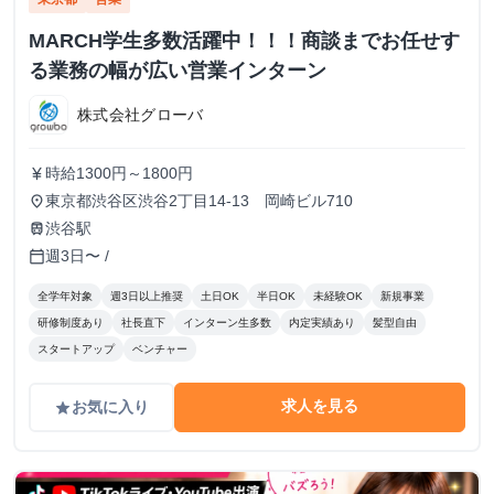
MARCH学生多数活躍中！！！商談までお任せす
る業務の幅が広い営業インターン
株式会社グローバ
時給1300円～1800円
currency_yen
東京都渋谷区渋谷2丁目14-13 岡崎ビル710
place
渋谷駅
train
週3日〜 /
calendar_today
全学年対象
週3日以上推奨
土日OK
半日OK
未経験OK
新規事業
研修制度あり
社長直下
インターン生多数
内定実績あり
髪型自由
スタートアップ
ベンチャー
求人を見る
お気に入り
grade