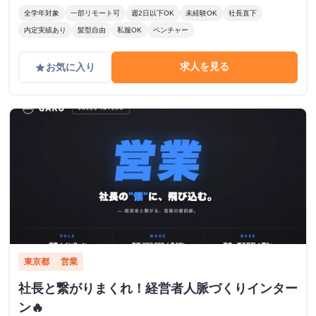
全学年対象
一部リモート可
週2日以下OK
未経験OK
社長直下
内定実績あり
髪型自由
私服OK
ベンチャー
求人を見る
お気に入り
grade
東京都
営業
社長と繋がりまくれ！経営者人脈づくりインター
ン🔥