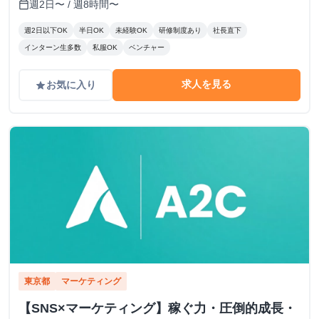
週2日〜 / 週8時間〜
calendar_today
週2日以下OK
半日OK
未経験OK
研修制度あり
社長直下
インターン生多数
私服OK
ベンチャー
求人を見る
お気に入り
grade
東京都
マーケティング
【SNS×マーケティング】稼ぐ力・圧倒的成長・