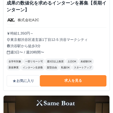
成果の数値化を求めるインターンを募集【長期イ
ンターン】
株式会社A2C
時給1,350円～
currency_yen
東京都渋谷区道玄坂1丁目12-5 渋谷マークシティ
place
渋谷駅から徒歩3分
train
週3日〜 / 週20時間〜
calendar_today
全学年対象
一部リモート可
週3日以上推奨
土日OK
未経験OK
新規事業
インターン生多数
髪型自由
私服OK
スタートアップ
求人を見る
お気に入り
grade