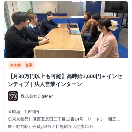
東京都
営業
【月30万円以上も可能】高時給1,600円＋インセ
ンティブ｜法人営業インターン
株式会社DigiMan
時給 1,600円～
currency_yen
東京都品川区西五反田三丁目12番14号 リードシー西五反
place
田ビル7-8階（受付8階）
不動前駅から徒歩4分／目黒駅から徒歩11分
train