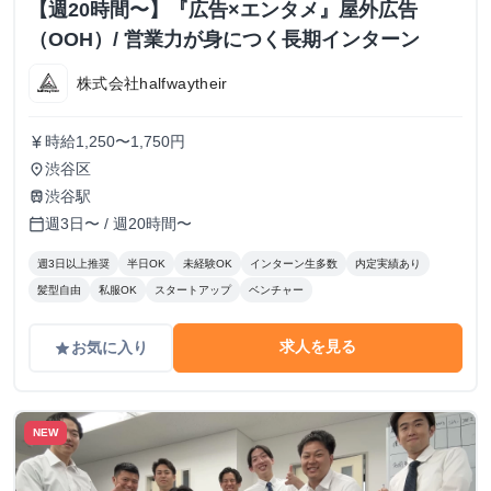
【週20時間〜】『広告×エンタメ』屋外広告
（OOH）/ 営業力が身につく長期インターン
株式会社halfwaytheir
時給1,250〜1,750円
currency_yen
渋谷区
place
渋谷駅
train
週3日〜 / 週20時間〜
calendar_today
週3日以上推奨
半日OK
未経験OK
インターン生多数
内定実績あり
髪型自由
私服OK
スタートアップ
ベンチャー
求人を見る
お気に入り
grade
NEW