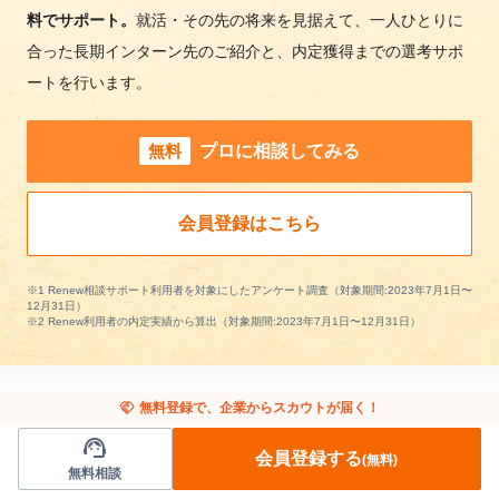
料でサポート。
就活・その先の将来を見据えて、一人ひとりに
合った長期インターン先のご紹介と、内定獲得までの選考サポ
ートを行います。
無料
プロに相談してみる
会員登録はこちら
※1 Renew相談サポート利用者を対象にしたアンケート調査（対象期間:2023年7月1日〜
12月31日）
※2 Renew利用者の内定実績から算出（対象期間:2023年7月1日〜12月31日）
handshake
無料登録で、企業からスカウトが届く！
support_agent
他の条件から長期インターンを探す
会員登録する
(無料)
無料相談