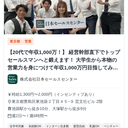
東京都
営業
【20代で年収1,000万！】 経営幹部直下でトップ
セールスマンへと鍛えます！ 大学生から本物の
営業力を身につけて年収1,000万円目指してみま
せんか？ ※当社直結内定あり #学歴不問 #未経験
株式会社日本セールスセンター
可 #1.2年生可 - 株式会社日本セールスセンター
の長期・有給インターンシップ
時給1,300円〜2,000円（インセンティブあり）
currency_yen
東京都豊島区東池袋２丁目４５−９ 芸文社ビル 2階
place
池袋駅から徒歩10分、大塚駅から徒歩9分
train
週2日〜 / 週6時間〜
calendar_today
全学年対象
未経験OK
インターン生多数
髪型自由
私服OK
ベンチャー