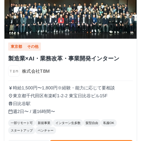
東京都
その他
製造業×AI・業務改革・事業開発インターン
株式会社TBM
時給1,500円〜1,800円※経験・能力に応じて要相談
currency_yen
東京都千代田区有楽町1-2-2 東宝日比谷ビル15F
place
日比谷駅
train
週2日〜 / 週16時間〜
calendar_today
一部リモート可
新規事業
インターン生多数
髪型自由
私服OK
スタートアップ
ベンチャー