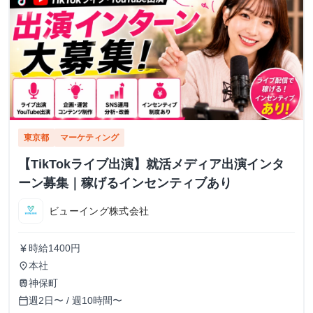
東京都
マーケティング
【TikTokライブ出演】就活メディア出演インタ
ーン募集｜稼げるインセンティブあり
ビューイング株式会社
時給1400円
currency_yen
本社
place
神保町
train
週2日〜 / 週10時間〜
calendar_today