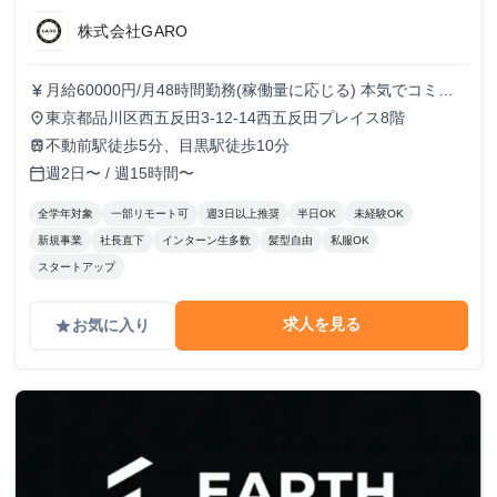
株式会社GARO
月給60000円/月48時間勤務(稼働量に応じる) 本気でコミッ
currency_yen
トすれば、学生でも圧倒的な実績と報酬を得られる環境で
東京都品川区西五反田3-12-14西五反田プレイス8階
place
す！
不動前駅徒歩5分、目黒駅徒歩10分
train
週2日〜 / 週15時間〜
calendar_today
全学年対象
一部リモート可
週3日以上推奨
半日OK
未経験OK
新規事業
社長直下
インターン生多数
髪型自由
私服OK
スタートアップ
求人を見る
お気に入り
grade