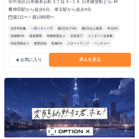
中央区日本橋本石町３丁目３−１６ 日本橋室町ビル 4F
place
神田駅から徒歩6分、東京駅から徒歩9分
train
週2日〜 / 週10時間〜
calendar_today
全学年対象
一部リモート可
週2日以下OK
週3日以上推奨
半日OK
未経験OK
新規事業
研修制度あり
社長直下
インターン生多数
内定実績あり
髪型自由
私服OK
スタートアップ
ベンチャー
求人を見る
お気に入り
grade