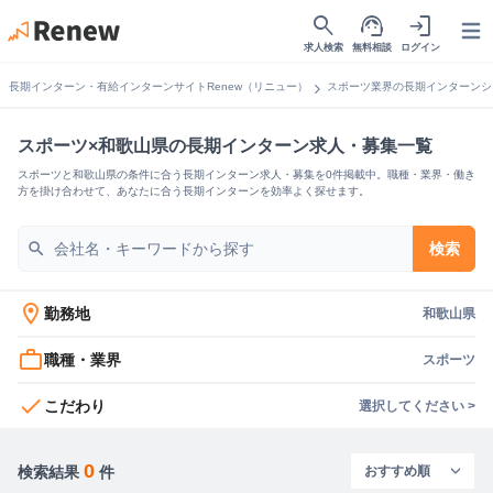
search
support_agent
login
Open
求人検索
無料相談
ログイン
chevron_right
長期インターン・有給インターンサイトRenew（リニュー）
スポーツ業界の長期インターンシ
スポーツ×和歌山県の長期インターン求人・募集一覧
スポーツと和歌山県の条件に合う長期インターン求人・募集を0件掲載中。職種・業界・働き
方を掛け合わせて、あなたに合う長期インターンを効率よく探せます。
search
検索
location_on
勤務地
和歌山県
work_outline
職種・業界
スポーツ
check
こだわり
選択してください >
0
検索結果
件