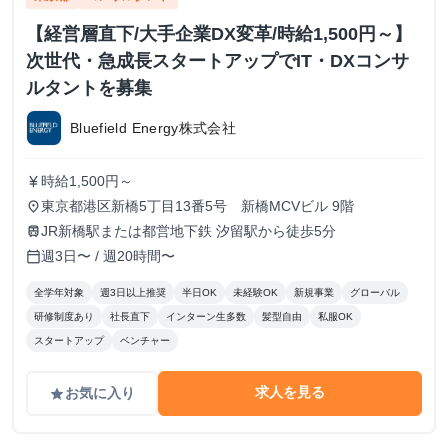
【経営層直下/大手企業DX変革/時給1,500円～】
次世代・急成長スタートアップでIT・DXコンサ
ルタントを募集
Bluefield Energy株式会社
時給1,500円～
currency_yen
東京都港区新橋5丁目13番5号 新橋MCVビル 9階
place
JR新橋駅または都営地下鉄 汐留駅から徒歩5分
train
週3日〜 / 週20時間〜
calendar_today
全学年対象
週3日以上推奨
半日OK
未経験OK
新規事業
グローバル
研修制度あり
社長直下
インターン生多数
髪型自由
私服OK
スタートアップ
ベンチャー
求人を見る
お気に入り
grade