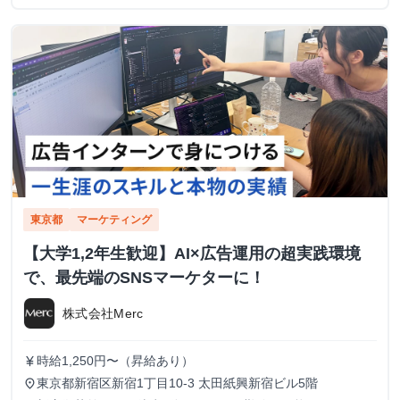
東京都
マーケティング
【大学1,2年生歓迎】AI×広告運用の超実践環境
で、最先端のSNSマーケターに！
株式会社Merc
時給1,250円〜（昇給あり）
currency_yen
東京都新宿区新宿1丁目10-3 太田紙興新宿ビル5階
place