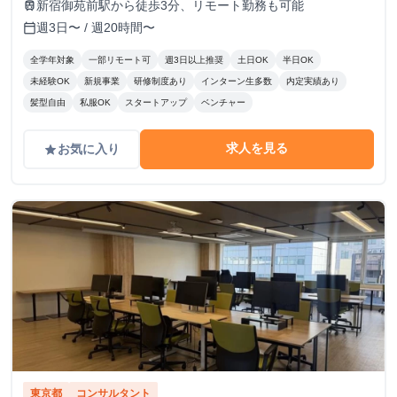
新宿御苑前駅から徒歩3分、リモート勤務も可能
train
週3日〜 / 週20時間〜
calendar_today
全学年対象
一部リモート可
週3日以上推奨
土日OK
半日OK
未経験OK
新規事業
研修制度あり
インターン生多数
内定実績あり
髪型自由
私服OK
スタートアップ
ベンチャー
求人を見る
お気に入り
grade
東京都
コンサルタント