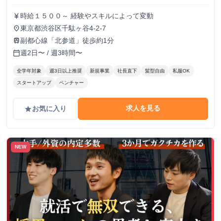
時給１５００～ 経験やスキルによって変動
currency_yen
東京都渋谷区千駄ヶ谷4-2-7
place
副都心線「北参道」徒歩約1分
train
週2日〜 / 週3時間〜
calendar_today
全学年対象
週3日以上推奨
新規事業
社長直下
髪型自由
私服OK
スタートアップ
ベンチャー
求人を見る
お気に入り
grade
NEW