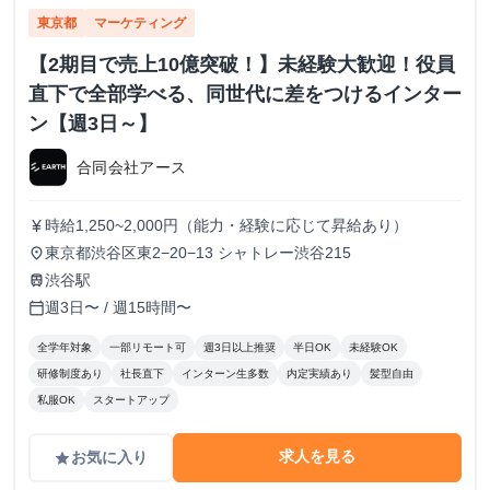
東京都
マーケティング
【2期目で売上10億突破！】未経験大歓迎！役員
直下で全部学べる、同世代に差をつけるインター
ン【週3日～】
合同会社アース
時給1,250~2,000円（能力・経験に応じて昇給あり）
currency_yen
東京都渋谷区東2−20−13 シャトレー渋谷215
place
渋谷駅
train
週3日〜 / 週15時間〜
calendar_today
全学年対象
一部リモート可
週3日以上推奨
半日OK
未経験OK
研修制度あり
社長直下
インターン生多数
内定実績あり
髪型自由
私服OK
スタートアップ
求人を見る
お気に入り
grade