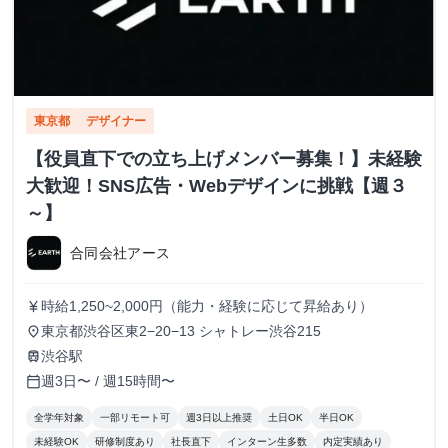
東京都
デザイナー
【役員直下での立ち上げメンバー募集！】未経験
大歓迎！SNS広告・Webデザインに挑戦【週３
～】
合同会社アース
時給1,250~2,000円（能力・経験に応じて昇給あり）
currency_yen
東京都渋谷区東2−20−13 シャトレー渋谷215
place
渋谷駅
train
週3日〜 / 週15時間〜
calendar_today
全学年対象
一部リモート可
週3日以上推奨
土日OK
半日OK
未経験OK
研修制度あり
社長直下
インターン生多数
内定実績あり