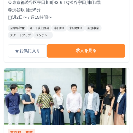
東京都渋谷区宇田川町42-6 TQ渋谷宇田川町3階
place
渋谷駅 徒歩5分
train
週2日〜 / 週15時間〜
calendar_today
全学年対象
週3日以上推奨
半日OK
未経験OK
新規事業
スタートアップ
ベンチャー
求人を見る
お気に入り
grade
東京都
営業