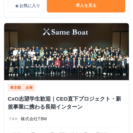
求人を見る
お気に入り
grade
東京都
企画
CxO志望学生歓迎｜CEO直下プロジェクト・新
規事業に携わる長期インターン
株式会社TBM