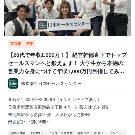
東京都
営業
【20代で年収1,000万！】 経営幹部直下でトップ
セールスマンへと鍛えます！ 大学生から本物の
営業力を身につけて年収1,000万円目指してみま
せんか？ ※当社直結内定あり #学歴不問 #未経験
株式会社日本セールスセンター
可 #1.2年生可 - 株式会社日本セールスセンター
の長期・有給インターンシップ
時給1,300円〜2,000円（インセンティブあり）
currency_yen
東京都豊島区東池袋２丁目４５−９ 芸文社ビル 2階
place
池袋駅から徒歩10分、大塚駅から徒歩9分
train
週2日〜 / 週6時間〜
calendar_today
全学年対象
未経験OK
インターン生多数
髪型自由
私服OK
ベンチャー