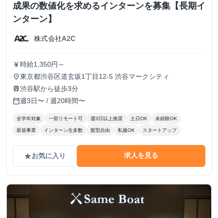
成果の数値化を求めるインターンを募集【長期イ
ンターン】
株式会社A2C
時給1,350円～
currency_yen
東京都渋谷区道玄坂1丁目12-5 渋谷マークシティ
place
渋谷駅から徒歩3分
train
週3日〜 / 週20時間〜
calendar_today
全学年対象
一部リモート可
週3日以上推奨
土日OK
未経験OK
新規事業
インターン生多数
髪型自由
私服OK
スタートアップ
求人を見る
お気に入り
grade