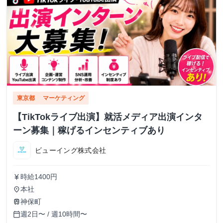
東京都
マーケティング
【TikTokライブ出演】就活メディア出演インタ
ーン募集｜稼げるインセンティブあり
ビューイング株式会社
時給1400円
currency_yen
本社
place
神保町
train
週2日〜 / 週10時間〜
calendar_today