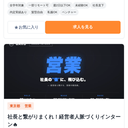
全学年対象
一部リモート可
週2日以下OK
未経験OK
社長直下
内定実績あり
髪型自由
私服OK
ベンチャー
求人を見る
お気に入り
grade
東京都
営業
社長と繋がりまくれ！経営者人脈づくりインター
ン🔥