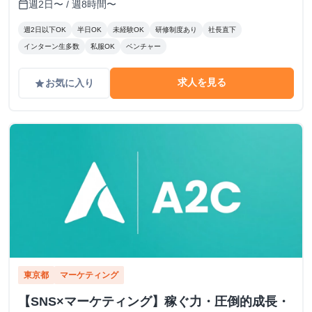
週2日〜 / 週8時間〜
calendar_today
週2日以下OK
半日OK
未経験OK
研修制度あり
社長直下
インターン生多数
私服OK
ベンチャー
求人を見る
お気に入り
grade
東京都
マーケティング
【SNS×マーケティング】稼ぐ力・圧倒的成長・