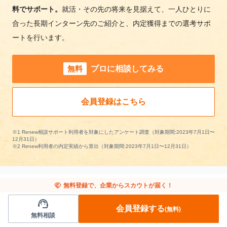
料でサポート。
就活・その先の将来を見据えて、一人ひとりに
合った長期インターン先のご紹介と、内定獲得までの選考サポ
ートを行います。
無料
プロに相談してみる
会員登録はこちら
※1 Renew相談サポート利用者を対象にしたアンケート調査（対象期間:2023年7月1日〜
12月31日）
※2 Renew利用者の内定実績から算出（対象期間:2023年7月1日〜12月31日）
handshake
無料登録で、企業からスカウトが届く！
support_agent
他の条件から長期インターンを探す
会員登録する
(無料)
無料相談