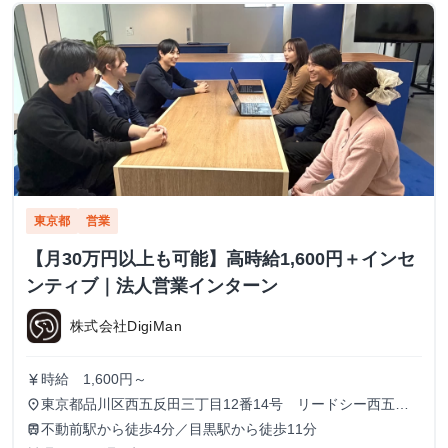
東京都
営業
【月30万円以上も可能】高時給1,600円＋インセ
ンティブ｜法人営業インターン
株式会社DigiMan
時給 1,600円～
currency_yen
東京都品川区西五反田三丁目12番14号 リードシー西五反
place
田ビル7-8階（受付8階）
不動前駅から徒歩4分／目黒駅から徒歩11分
train