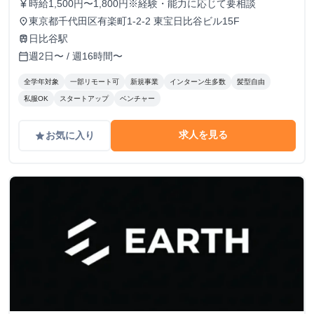
時給1,500円〜1,800円※経験・能力に応じて要相談
currency_yen
東京都千代田区有楽町1-2-2 東宝日比谷ビル15F
place
日比谷駅
train
週2日〜 / 週16時間〜
calendar_today
全学年対象
一部リモート可
新規事業
インターン生多数
髪型自由
私服OK
スタートアップ
ベンチャー
求人を見る
お気に入り
grade