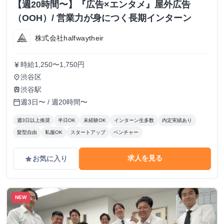
【週20時間〜】『広告×エンタメ』屋外広告
（OOH）/ 営業力が身につく長期インターン
株式会社halfwaytheir
時給1,250〜1,750円
currency_yen
渋谷区
place
渋谷駅
train
週3日〜 / 週20時間〜
calendar_today
週3日以上推奨
半日OK
未経験OK
インターン生多数
内定実績あり
髪型自由
私服OK
スタートアップ
ベンチャー
求人を見る
お気に入り
grade
NEW