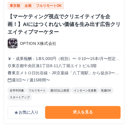
東京都
企画
フルリモートOK
【マーケティング視点でクリエイティブを企
画！】AIにはつくれない価値を生み出す広告クリ
エイティブマーケター
OPTION X株式会社
・成果報酬：1本5,000円（税別）〜 ※10〜15本/月〜想定
currency_yen
※経験、実績、能力等によって変動 ※トライアル期間の場
東京都中央区湊1丁目8-11八丁堀エイトビル3階
place
合変動あり
東京メトロ日比谷線・JR京葉線「八丁堀駅」から徒歩3〜6
train
分
週3日〜 / 週15時間〜
calendar_today
全学年対象
フルリモート
週3日以上推奨
インターン生多数
私服OK
スタートアップ
求人を見る
お気に入り
grade