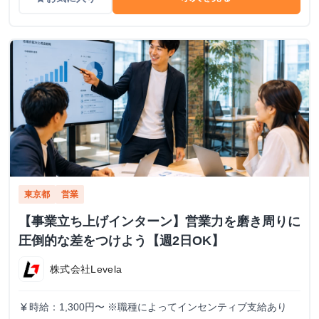
東京都
営業
【事業立ち上げインターン】営業力を磨き周りに
圧倒的な差をつけよう【週2日OK】
株式会社Levela
時給：1,300円〜 ※職種によってインセンティブ支給あり
currency_yen