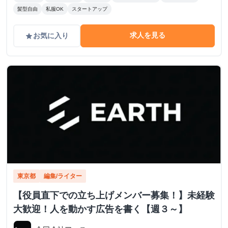
髪型自由
私服OK
スタートアップ
求人を見る
お気に入り
grade
東京都
編集/ライター
【役員直下での立ち上げメンバー募集！】未経験
大歓迎！人を動かす広告を書く【週３～】