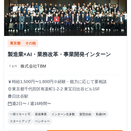
東京都
その他
製造業×AI・業務改革・事業開発インターン
株式会社TBM
時給1,500円〜1,800円※経験・能力に応じて要相談
currency_yen
東京都千代田区有楽町1-2-2 東宝日比谷ビル15F
place
日比谷駅
train
週2日〜 / 週16時間〜
calendar_today
一部リモート可
新規事業
インターン生多数
髪型自由
私服OK
スタートアップ
ベンチャー