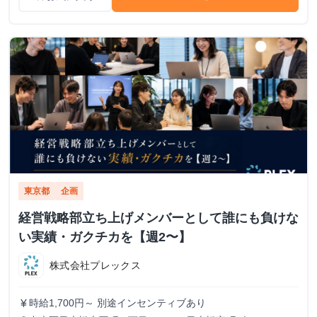
東京都
企画
経営戦略部立ち上げメンバーとして誰にも負けな
い実績・ガクチカを【週2〜】
株式会社プレックス
時給1,700円～ 別途インセンティブあり
currency_yen