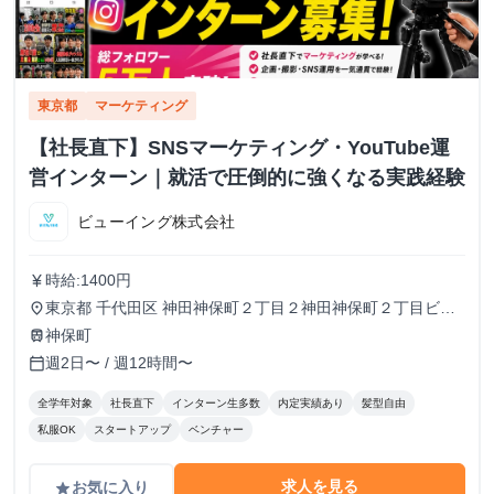
東京都
マーケティング
【社長直下】SNSマーケティング・YouTube運
営インターン｜就活で圧倒的に強くなる実践経験
ビューイング株式会社
時給:1400円
currency_yen
東京都 千代田区 神田神保町２丁目２神田神保町２丁目ビル
place
５０２号室
神保町
train
週2日〜 / 週12時間〜
calendar_today
全学年対象
社長直下
インターン生多数
内定実績あり
髪型自由
私服OK
スタートアップ
ベンチャー
求人を見る
お気に入り
grade