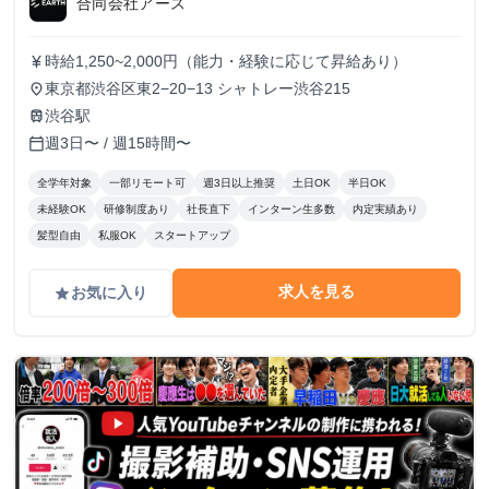
合同会社アース
時給1,250~2,000円（能力・経験に応じて昇給あり）
currency_yen
東京都渋谷区東2−20−13 シャトレー渋谷215
place
渋谷駅
train
週3日〜 / 週15時間〜
calendar_today
全学年対象
一部リモート可
週3日以上推奨
土日OK
半日OK
未経験OK
研修制度あり
社長直下
インターン生多数
内定実績あり
髪型自由
私服OK
スタートアップ
求人を見る
お気に入り
grade