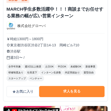
MARCH学生多数活躍中！！！商談までお任せす
る業務の幅が広い営業インターン
株式会社グローバ
時給1300円～1800円
currency_yen
東京都渋谷区渋谷2丁目14-13 岡崎ビル710
place
渋谷駅
train
週3日〜 /
calendar_today
全学年対象
週3日以上推奨
土日OK
半日OK
未経験OK
新規事業
研修制度あり
社長直下
インターン生多数
内定実績あり
髪型自由
スタートアップ
ベンチャー
求人を見る
お気に入り
grade