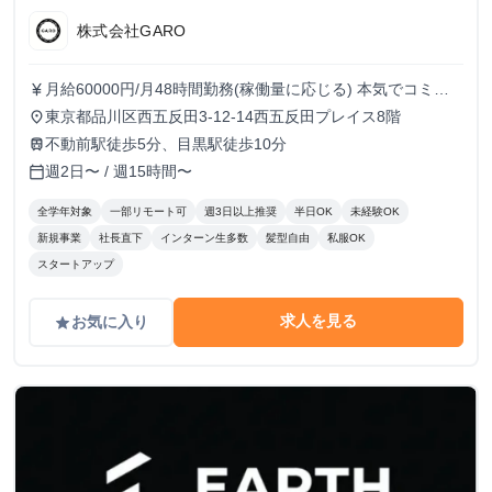
株式会社GARO
月給60000円/月48時間勤務(稼働量に応じる) 本気でコミッ
currency_yen
トすれば、学生でも圧倒的な実績と報酬を得られる環境で
東京都品川区西五反田3-12-14西五反田プレイス8階
place
す！
不動前駅徒歩5分、目黒駅徒歩10分
train
週2日〜 / 週15時間〜
calendar_today
全学年対象
一部リモート可
週3日以上推奨
半日OK
未経験OK
新規事業
社長直下
インターン生多数
髪型自由
私服OK
スタートアップ
求人を見る
お気に入り
grade