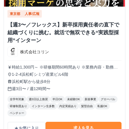
東京都
人事/広報
【週3〜／フレックス】新卒採用責任者の直下で
組織づくりに挑む。就活で無双できる“実践型採
用”インターン
株式会社コリン
時給1,300円～ ※研修期間60時間あり ※業務内容・勤務状
currency_yen
況により決定
1-2-4浜松町シミヅ産業ビル6階
place
浜松町駅から徒歩8分
train
週3日〜 / 週12時間〜
calendar_today
全学年対象
週3日以上推奨
半日OK
未経験OK
新規事業
グローバル
研修制度あり
インターン生多数
内定実績あり
髪型自由
私服OK
ベンチャー
求人を見る
お気に入り
grade