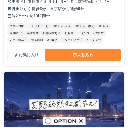
中央区日本橋本石町３丁目３−１６ 日本橋室町ビル 4F
place
神田駅から徒歩6分、東京駅から徒歩9分
train
週2日〜 / 週10時間〜
calendar_today
全学年対象
一部リモート可
週2日以下OK
週3日以上推奨
半日OK
未経験OK
新規事業
研修制度あり
社長直下
インターン生多数
内定実績あり
髪型自由
私服OK
スタートアップ
ベンチャー
求人を見る
お気に入り
grade