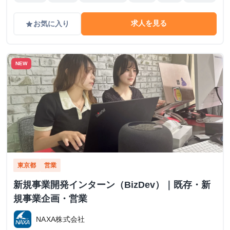
求人を見る
お気に入り
grade
NEW
東京都
営業
新規事業開発インターン（BizDev）｜既存・新
規事業企画・営業
NAXA株式会社