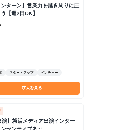
インターン】営業力を磨き周りに圧
う【週2日OK】
a
業
スタートアップ
ベンチャー
求人を見る
グ
イブ出演】就活メディア出演インター
インセンティブあり