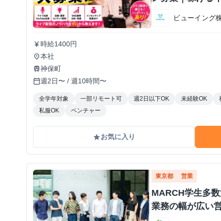
ビューイング
時給1400円
currency_yen
本社
place
神保町
train
週2日〜 / 週10時間〜
calendar_today
全学年対象
一部リモート可
週2日以下OK
未経験OK
私服OK
ベンチャー
お気に入り
grade
東京都
営業
MARCH学生多
業務の幅が広い