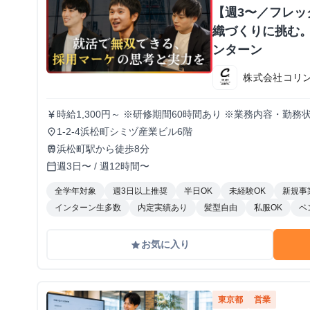
【週3〜／フレ
織づくりに挑む。
ンターン
株式会社コリ
時給1,300円～ ※研修期間60時間あり ※業務内容・勤
currency_yen
1-2-4浜松町シミヅ産業ビル6階
place
浜松町駅から徒歩8分
train
週3日〜 / 週12時間〜
calendar_today
全学年対象
週3日以上推奨
半日OK
未経験OK
新規事
インターン生多数
内定実績あり
髪型自由
私服OK
ベ
お気に入り
grade
東京都
営業