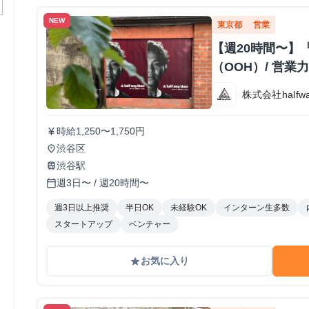
NEW
東京都
営業
【週20時間〜】
（OOH）/ 営
株式会社halfway
時給1,250〜1,750円
currency_yen
渋谷区
place
渋谷駅
train
週3日〜 / 週20時間〜
calendar_today
週3日以上推奨
半日OK
未経験OK
インターン生多数
スタートアップ
ベンチャー
お気に入り
grade