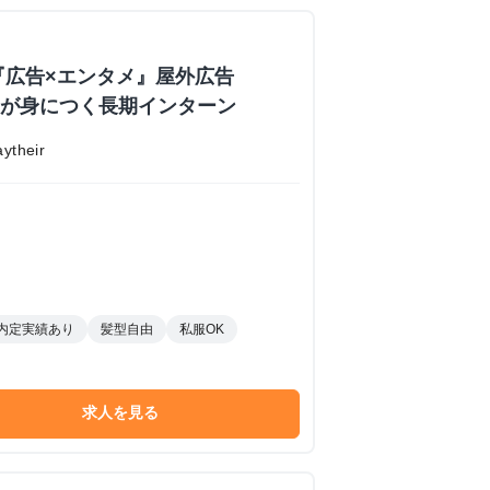
『広告×エンタメ』屋外広告
業力が身につく長期インターン
their
内定実績あり
髪型自由
私服OK
求人を見る