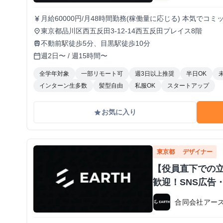
月給60000円/月48時間勤務(稼働量に応じる) 本気で
currency_yen
得られる環境です！
東京都品川区西五反田3-12-14西五反田プレイス8階
place
不動前駅徒歩5分、目黒駅徒歩10分
train
週2日〜 / 週15時間〜
calendar_today
全学年対象
一部リモート可
週3日以上推奨
半日OK
インターン生多数
髪型自由
私服OK
スタートアップ
お気に入り
grade
東京都
デザイナー
【役員直下での
歓迎！SNS広告
合同会社アー