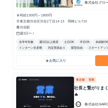
株式会社グロ
時給1300円～1800円
currency_yen
東京都渋谷区渋谷2丁目14-13 岡崎ビル710
place
渋谷駅
train
週3日〜 /
calendar_today
全学年対象
週3日以上推奨
土日OK
半日OK
未経験O
インターン生多数
内定実績あり
髪型自由
スタートアッ
お気に入り
grade
東京都
営業
社長と繋がりま
🔥
株式会社GAR