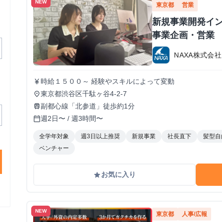
NEW
東京都
営業
新規事業開発イン
事業企画・営業
NAXA株式会社
時給１５００～ 経験やスキルによって変動
currency_yen
東京都渋谷区千駄ヶ谷4-2-7
place
副都心線「北参道」徒歩約1分
train
週2日〜 / 週3時間〜
calendar_today
全学年対象
週3日以上推奨
新規事業
社長直下
髪型自
ベンチャー
お気に入り
grade
NEW
東京都
人事/広報