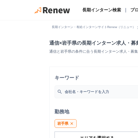
長期インターン検索
｜
プ
chevro
長期インターン・有給インターンサイトRenew（リニュー）
通信×岩手県の長期インターン求人・募
通信と岩手県の条件に合う長期インターン求人・募集
キーワード
search
勤務地
岩手県
close