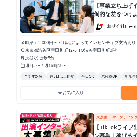
【事業立ち上げ
倒的な差をつけよ
株式会社Level
時給：1,300円〜 ※職種によってインセンティブ支給あり
currency_yen
東京都渋谷区宇田川町42-6 TQ渋谷宇田川町3階
place
渋谷駅 徒歩5分
train
週2日〜 / 週15時間〜
calendar_today
全学年対象
週3日以上推奨
半日OK
未経験OK
新規事
お気に入り
grade
東京都
マーケティン
【TikTokラ
ン募集｜稼げる