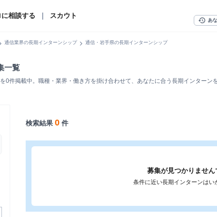
ロに相談する
｜
スカウト
history
あ
n_right
chevron_right
通信業界の長期インターンシップ
通信・岩手県の長期インターンシップ
集一覧
を0件掲載中。職種・業界・働き方を掛け合わせて、あなたに合う長期インターン
0
検索結果
件
募集が見つかりません
条件に近い長期インターンはい