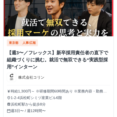
東京都
人事/広報
【週3〜／フレックス】新卒採用責任者の直下で
組織づくりに挑む。就活で無双できる“実践型採
用”インターン
株式会社コリン
時給1,300円～ ※研修期間60時間あり ※業務内容・勤務状
currency_yen
況により決定
1-2-4浜松町シミヅ産業ビル6階
place
浜松町駅から徒歩8分
train
週3日〜 / 週12時間〜
calendar_today