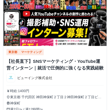
東京都
マーケティング
【社長直下】SNSマーケティング・YouTube運
営インターン｜就活で圧倒的に強くなる実践経験
ビューイング株式会社
時給:1400円
currency_yen
東京都 千代田区 神田神保町２丁目２神田神保町２丁目ビル
place
５０２号室
神保町
train
週2日〜 / 週12時間〜
calendar_today