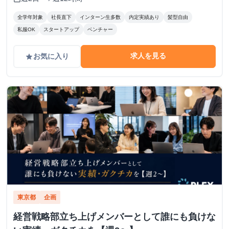
全学年対象
社長直下
インターン生多数
内定実績あり
髪型自由
私服OK
スタートアップ
ベンチャー
求人を見る
お気に入り
grade
東京都
企画
経営戦略部立ち上げメンバーとして誰にも負けな