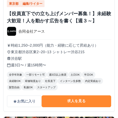
東京都
編集/ライター
【役員直下での立ち上げメンバー募集！】未経験
大歓迎！人を動かす広告を書く【週３～】
合同会社アース
時給1,250~2,000円（能力・経験に応じて昇給あり）
currency_yen
東京都渋谷区東2−20−13 シャトレー渋谷215
place
渋谷駅
train
週3日〜 / 週15時間〜
calendar_today
全学年対象
一部リモート可
週3日以上推奨
土日OK
半日OK
未経験OK
研修制度あり
社長直下
インターン生多数
内定実績あり
髪型自由
私服OK
スタートアップ
求人を見る
お気に入り
grade