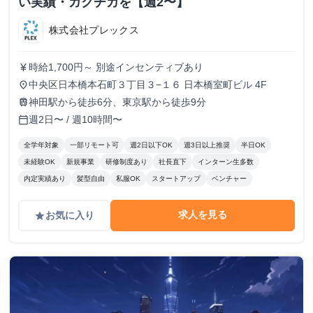
い実績・ガクチカを【週2〜】
株式会社プレックス
時給1,700円～ 別途インセンティブあり
currency_yen
中央区日本橋本石町３丁目３−１６ 日本橋室町ビル 4F
place
神田駅から徒歩6分、東京駅から徒歩9分
train
週2日〜 / 週10時間〜
calendar_today
全学年対象
一部リモート可
週2日以下OK
週3日以上推奨
半日OK
未経験OK
新規事業
研修制度あり
社長直下
インターン生多数
内定実績あり
髪型自由
私服OK
スタートアップ
ベンチャー
求人を見る
お気に入り
grade