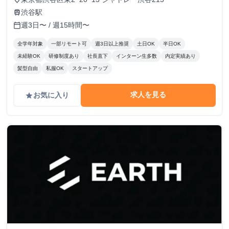
渋谷駅
train
週3日〜 / 週15時間〜
calendar_today
全学年対象
一部リモート可
週3日以上推奨
土日OK
半日OK
未経験OK
研修制度あり
社長直下
インターン生多数
内定実績あり
髪型自由
私服OK
スタートアップ
求人を見る
お気に入り
grade