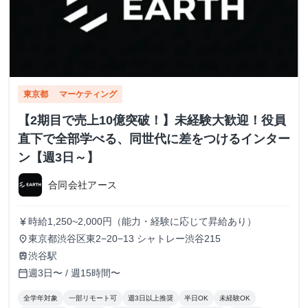
東京都
マーケティング
【2期目で売上10億突破！】未経験大歓迎！役員
直下で全部学べる、同世代に差をつけるインター
ン【週3日～】
合同会社アース
時給1,250~2,000円（能力・経験に応じて昇給あり）
currency_yen
東京都渋谷区東2−20−13 シャトレー渋谷215
place
渋谷駅
train
週3日〜 / 週15時間〜
calendar_today
全学年対象
一部リモート可
週3日以上推奨
半日OK
未経験OK