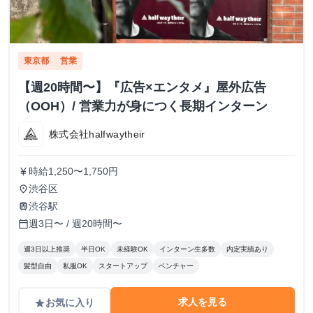
東京都
営業
【週20時間〜】『広告×エンタメ』屋外広告
（OOH）/ 営業力が身につく長期インターン
株式会社halfwaytheir
時給1,250〜1,750円
currency_yen
渋谷区
place
渋谷駅
train
週3日〜 / 週20時間〜
calendar_today
週3日以上推奨
半日OK
未経験OK
インターン生多数
内定実績あり
髪型自由
私服OK
スタートアップ
ベンチャー
求人を見る
お気に入り
grade