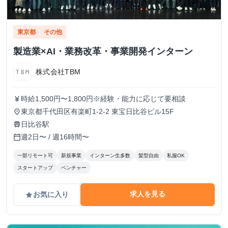
東京都
その他
製造業×AI・業務改革・事業開発インターン
株式会社TBM
時給1,500円〜1,800円※経験・能力に応じて要相談
currency_yen
東京都千代田区有楽町1-2-2 東宝日比谷ビル15F
place
日比谷駅
train
週2日〜 / 週16時間〜
calendar_today
一部リモート可
新規事業
インターン生多数
髪型自由
私服OK
スタートアップ
ベンチャー
求人を見る
お気に入り
grade