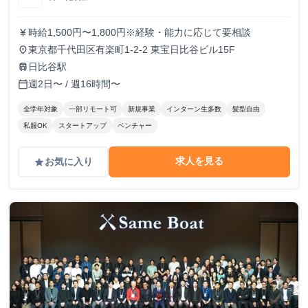
時給1,500円〜1,800円※経験・能力に応じて要相談
currency_yen
東京都千代田区有楽町1-2-2 東宝日比谷ビル15F
place
日比谷駅
train
週2日〜 / 週16時間〜
calendar_today
全学年対象
一部リモート可
新規事業
インターン生多数
髪型自由
私服OK
スタートアップ
ベンチャー
求人を見る
お気に入り
grade