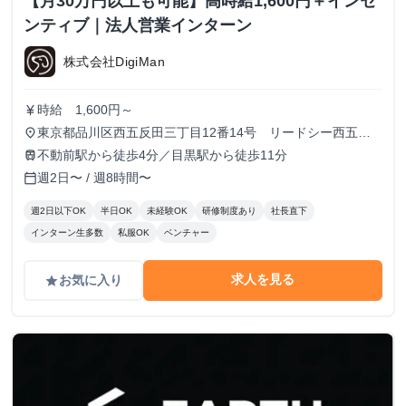
【月30万円以上も可能】高時給1,600円＋インセ
ンティブ｜法人営業インターン
株式会社DigiMan
時給 1,600円～
currency_yen
東京都品川区西五反田三丁目12番14号 リードシー西五反
place
田ビル7-8階（受付8階）
不動前駅から徒歩4分／目黒駅から徒歩11分
train
週2日〜 / 週8時間〜
calendar_today
週2日以下OK
半日OK
未経験OK
研修制度あり
社長直下
インターン生多数
私服OK
ベンチャー
求人を見る
お気に入り
grade