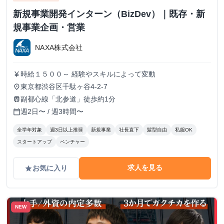
新規事業開発インターン（BizDev）｜既存・新
規事業企画・営業
NAXA株式会社
時給１５００～ 経験やスキルによって変動
currency_yen
東京都渋谷区千駄ヶ谷4-2-7
place
副都心線「北参道」徒歩約1分
train
週2日〜 / 週3時間〜
calendar_today
全学年対象
週3日以上推奨
新規事業
社長直下
髪型自由
私服OK
スタートアップ
ベンチャー
求人を見る
お気に入り
grade
NEW