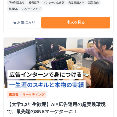
研修制度あり
社長直下
インターン生多数
内定実績あり
髪型自由
私服OK
スタートアップ
求人を見る
お気に入り
grade
東京都
マーケティング
【大学1,2年生歓迎】AI×広告運用の超実践環境
で、最先端のSNSマーケターに！