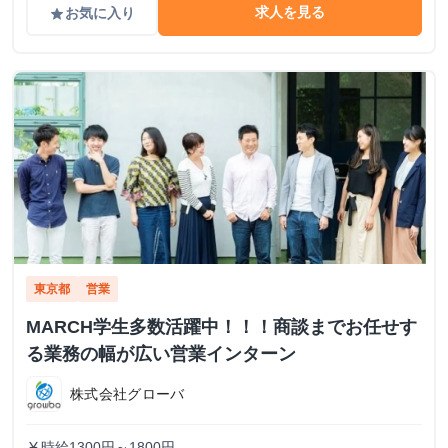
求人を見る
お気に入り
grade
東京都
営業
MARCH学生多数活躍中！！！商談までお任せす
る業務の幅が広い営業インターン
株式会社グローバ
時給1300円～1800円
currency_yen