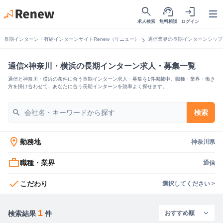
search
support_agent
login
Open
求人検索
無料相談
ログイン
chevron_right
長期インターン・有給インターンサイトRenew（リニュー）
通信業界の長期インターンシップ
通信×神奈川・横浜の長期インターン求人・募集一覧
通信と神奈川・横浜の条件に合う長期インターン求人・募集を1件掲載中。職種・業界・働き
方を掛け合わせて、あなたに合う長期インターンを効率よく探せます。
search
検索
location_on
勤務地
神奈川県
work_outline
職種・業界
通信
check
こだわり
選択してください >
1
検索結果
件