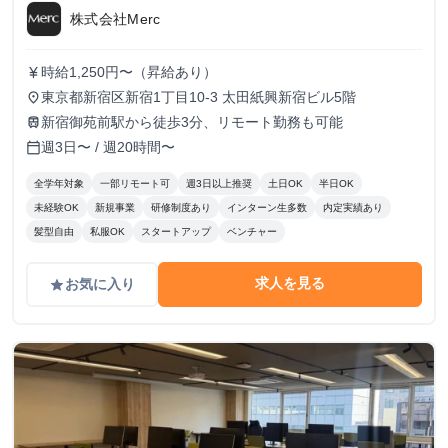
株式会社Merc
時給1,250円〜（昇給あり）
currency_yen
東京都新宿区新宿1丁目10-3 太田紙興新宿ビル5階
place
新宿御苑前駅から徒歩3分、リモート勤務も可能
train
週3日〜 / 週20時間〜
calendar_today
全学年対象
一部リモート可
週3日以上推奨
土日OK
半日OK
未経験OK
新規事業
研修制度あり
インターン生多数
内定実績あり
髪型自由
私服OK
スタートアップ
ベンチャー
求人を見る
お気に入り
grade