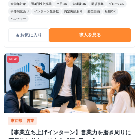
全学年対象
週3日以上推奨
半日OK
未経験OK
新規事業
グローバル
研修制度あり
インターン生多数
内定実績あり
髪型自由
私服OK
ベンチャー
求人を見る
お気に入り
grade
NEW
東京都
営業
【事業立ち上げインターン】営業力を磨き周りに