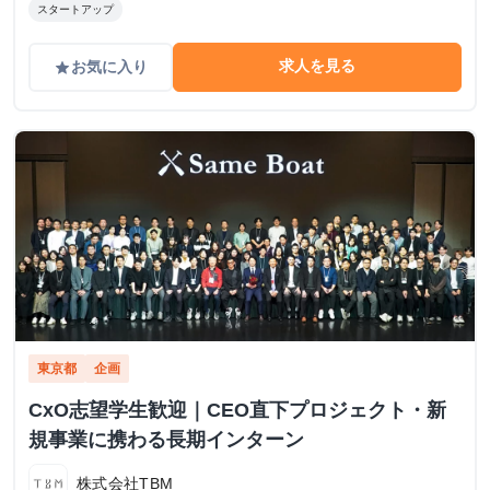
スタートアップ
求人を見る
お気に入り
grade
東京都
企画
CxO志望学生歓迎｜CEO直下プロジェクト・新
規事業に携わる長期インターン
株式会社TBM