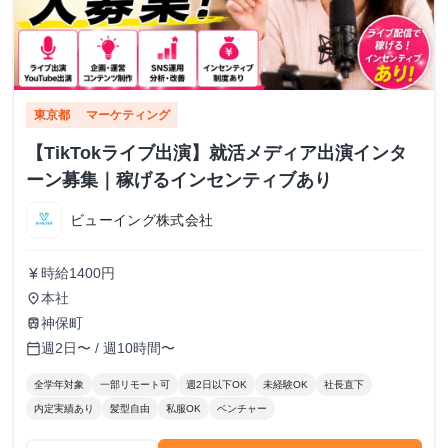
東京都
マーケティング
【TikTokライブ出演】就活メディア出演インタ
ーン募集｜稼げるインセンティブあり
ビューイング株式会社
時給1400円
currency_yen
本社
place
神保町
train
週2日〜 / 週10時間〜
calendar_today
全学年対象
一部リモート可
週2日以下OK
未経験OK
社長直下
内定実績あり
髪型自由
私服OK
ベンチャー