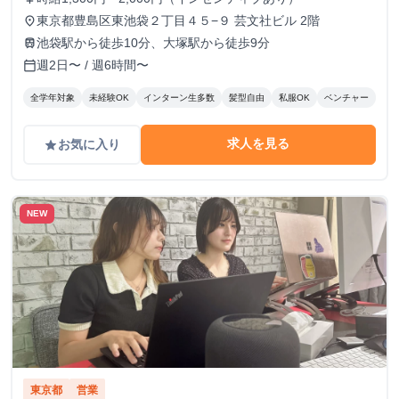
東京都豊島区東池袋２丁目４５−９ 芸文社ビル 2階
place
池袋駅から徒歩10分、大塚駅から徒歩9分
train
週2日〜 / 週6時間〜
calendar_today
全学年対象
未経験OK
インターン生多数
髪型自由
私服OK
ベンチャー
求人を見る
お気に入り
grade
NEW
東京都
営業