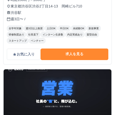
東京都渋谷区渋谷2丁目14-13 岡崎ビル710
place
渋谷駅
train
週3日〜 /
calendar_today
全学年対象
週3日以上推奨
土日OK
半日OK
未経験OK
新規事業
研修制度あり
社長直下
インターン生多数
内定実績あり
髪型自由
スタートアップ
ベンチャー
求人を見る
お気に入り
grade