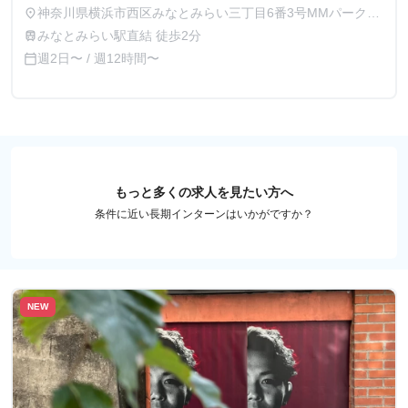
神奈川県横浜市西区みなとみらい三丁目6番3号MMパークビ
place
ル11階
みなとみらい駅直結 徒歩2分
train
週2日〜 / 週12時間〜
calendar_today
もっと多くの求人を見たい方へ
条件に近い長期インターンはいかがですか？
NEW