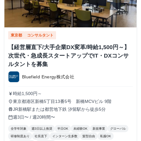
東京都
コンサルタント
【経営層直下/大手企業DX変革/時給1,500円～】
次世代・急成長スタートアップでIT・DXコンサ
ルタントを募集
Bluefield Energy株式会社
時給1,500円～
currency_yen
東京都港区新橋5丁目13番5号 新橋MCVビル 9階
place
JR新橋駅または都営地下鉄 汐留駅から徒歩5分
train
週3日〜 / 週20時間〜
calendar_today
全学年対象
週3日以上推奨
半日OK
未経験OK
新規事業
グローバル
研修制度あり
社長直下
インターン生多数
髪型自由
私服OK