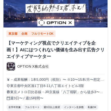
東京都
企画
フルリモートOK
【マーケティング視点でクリエイティブを企
画！】AIにはつくれない価値を生み出す広告クリ
エイティブマーケター
OPTION X株式会社
・成果報酬：1本5,000円（税別）〜 ※10〜15本/月〜想定
currency_yen
※経験、実績、能力等によって変動 ※トライアル期間の場
東京都中央区湊1丁目8-11八丁堀エイトビル3階
place
合変動あり
東京メトロ日比谷線・JR京葉線「八丁堀駅」から徒歩3〜6
train
分
週3日〜 / 週15時間〜
calendar_today
全学年対象
フルリモート
週3日以上推奨
インターン生多数
私服OK