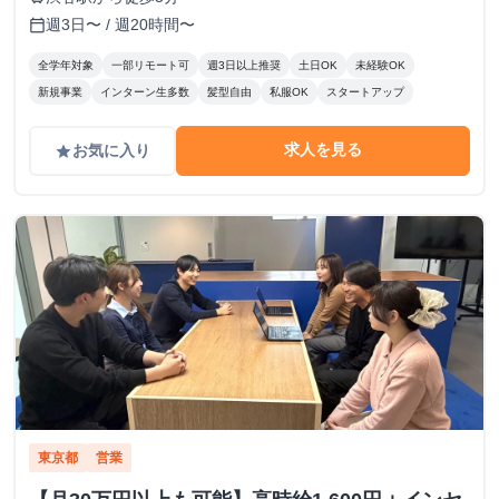
週3日〜 / 週20時間〜
calendar_today
全学年対象
一部リモート可
週3日以上推奨
土日OK
未経験OK
新規事業
インターン生多数
髪型自由
私服OK
スタートアップ
求人を見る
お気に入り
grade
東京都
営業