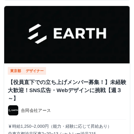
東京都
デザイナー
【役員直下での立ち上げメンバー募集！】未経験
大歓迎！SNS広告・Webデザインに挑戦【週３
～】
合同会社アース
時給1,250~2,000円（能力・経験に応じて昇給あり）
currency_yen
東京都渋谷区東2−20−13 シャトレー渋谷215
place