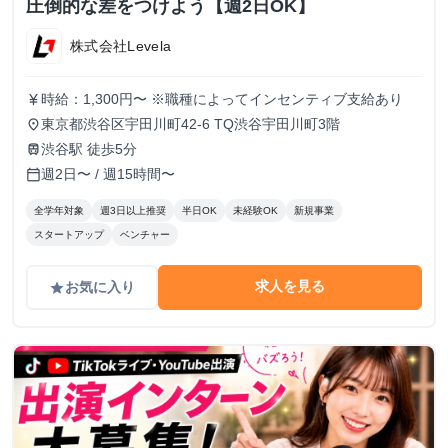
圧倒的な差をつけよう【週2日OK】
株式会社Levela
時給：1,300円〜 ※職種によってインセンティブ支給あり
currency_yen
東京都渋谷区宇田川町42-6 TQ渋谷宇田川町3階
place
渋谷駅 徒歩5分
train
週2日〜 / 週15時間〜
calendar_today
全学年対象
週3日以上推奨
半日OK
未経験OK
新規事業
スタートアップ
ベンチャー
求人を見る
お気に入り
grade