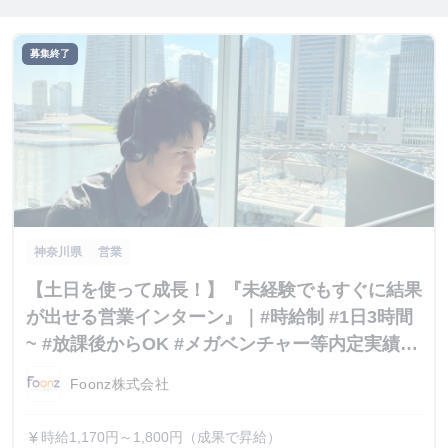
募集終了
神奈川県
営業
【土日を使って成長！】『未経験でもすぐに結果
が出せる営業インターン』｜#時給制 #1日3時間
~ #放課後からOK #メガベンチャー等内定実績多
数
Foonz株式会社
時給1,170円～1,800円（成果で昇給）
currency_yen