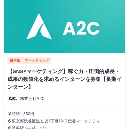
東京都
マーケティング
【SNS×マーケティング】稼ぐ力・圧倒的成長・
成果の数値化を求めるインターンを募集【長期イ
ンターン】
株式会社A2C
時給1,350円～
currency_yen
東京都渋谷区道玄坂1丁目12-5 渋谷マークシティ
place
渋谷駅から徒歩3分
train