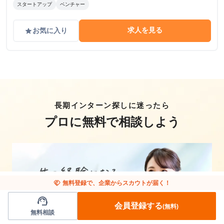
スタートアップ
ベンチャー
求人を見る
お気に入り
grade
長期インターン探しに迷ったら
プロに無料で相談しよう
handshake
無料登録で、企業からスカウトが届く！
support_agent
会員登録する
(無料)
無料相談