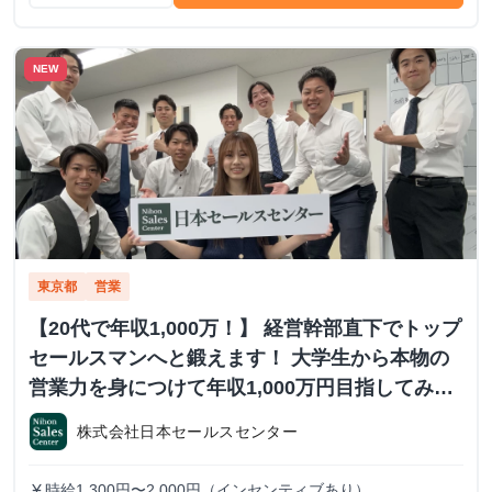
NEW
東京都
営業
【20代で年収1,000万！】 経営幹部直下でトップ
セールスマンへと鍛えます！ 大学生から本物の
営業力を身につけて年収1,000万円目指してみま
せんか？ ※当社直結内定あり #学歴不問 #未経験
株式会社日本セールスセンター
可 #1.2年生可 - 株式会社日本セールスセンター
の長期・有給インターンシップ
時給1,300円〜2,000円（インセンティブあり）
currency_yen