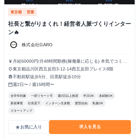
東京都
営業
社長と繋がりまくれ！経営者人脈づくりインター
ン🔥
株式会社GARO
月給60000円/月48時間勤務(稼働量に応じる) 本気でコミッ
currency_yen
トすれば、学生でも圧倒的な実績と報酬を得られる環境で
東京都品川区西五反田3-12-14西五反田プレイス8階
place
す！
不動前駅徒歩5分、目黒駅徒歩10分
train
週2日〜 / 週15時間〜
calendar_today
全学年対象
一部リモート可
週3日以上推奨
半日OK
未経験OK
新規事業
社長直下
インターン生多数
髪型自由
私服OK
スタートアップ
求人を見る
お気に入り
grade