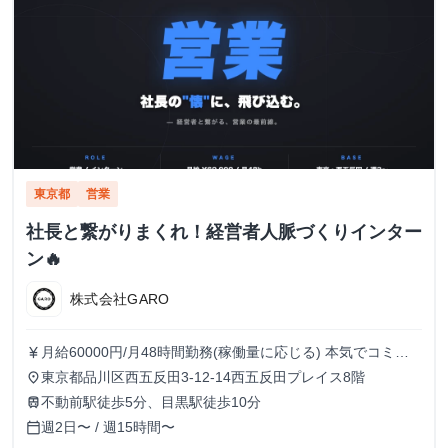
東京都
営業
社長と繋がりまくれ！経営者人脈づくりインター
ン🔥
株式会社GARO
月給60000円/月48時間勤務(稼働量に応じる) 本気でコミッ
currency_yen
トすれば、学生でも圧倒的な実績と報酬を得られる環境で
東京都品川区西五反田3-12-14西五反田プレイス8階
place
す！
不動前駅徒歩5分、目黒駅徒歩10分
train
週2日〜 / 週15時間〜
calendar_today