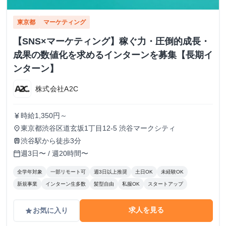
東京都
マーケティング
【SNS×マーケティング】稼ぐ力・圧倒的成長・
成果の数値化を求めるインターンを募集【長期イ
ンターン】
株式会社A2C
時給1,350円～
currency_yen
東京都渋谷区道玄坂1丁目12-5 渋谷マークシティ
place
渋谷駅から徒歩3分
train
週3日〜 / 週20時間〜
calendar_today
全学年対象
一部リモート可
週3日以上推奨
土日OK
未経験OK
新規事業
インターン生多数
髪型自由
私服OK
スタートアップ
求人を見る
お気に入り
grade