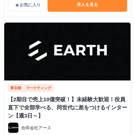
求人を見る
お気に入り
grade
東京都
マーケティング
【2期目で売上10億突破！】未経験大歓迎！役員
直下で全部学べる、同世代に差をつけるインター
ン【週3日～】
合同会社アース