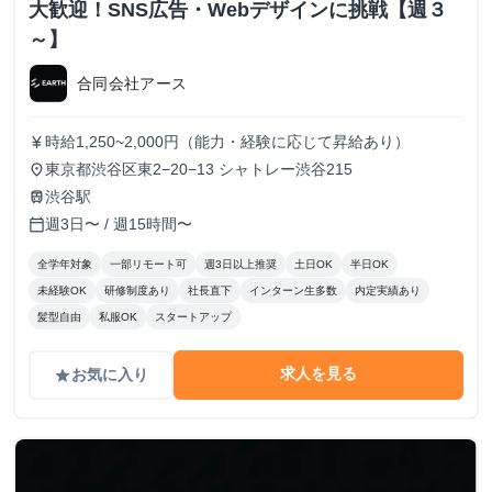
大歓迎！SNS広告・Webデザインに挑戦【週３
～】
合同会社アース
時給1,250~2,000円（能力・経験に応じて昇給あり）
currency_yen
東京都渋谷区東2−20−13 シャトレー渋谷215
place
渋谷駅
train
週3日〜 / 週15時間〜
calendar_today
全学年対象
一部リモート可
週3日以上推奨
土日OK
半日OK
未経験OK
研修制度あり
社長直下
インターン生多数
内定実績あり
髪型自由
私服OK
スタートアップ
求人を見る
お気に入り
grade