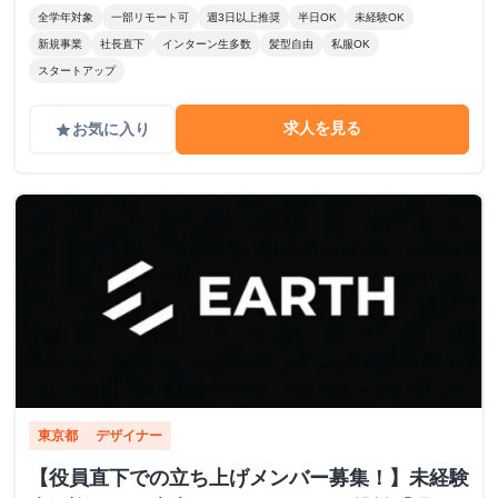
全学年対象
一部リモート可
週3日以上推奨
半日OK
未経験OK
新規事業
社長直下
インターン生多数
髪型自由
私服OK
スタートアップ
求人を見る
お気に入り
grade
東京都
デザイナー
【役員直下での立ち上げメンバー募集！】未経験