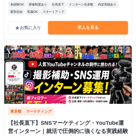
未経験OK
研修制度あり
社長直下
インターン生多数
内定実績あり
髪型自由
私服OK
スタートアップ
求人を見る
お気に入り
grade
東京都
マーケティング
【社長直下】SNSマーケティング・YouTube運
営インターン｜就活で圧倒的に強くなる実践経験