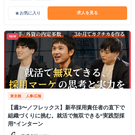
求人を見る
お気に入り
grade
NEW
東京都
人事/広報
【週3〜／フレックス】新卒採用責任者の直下で
組織づくりに挑む。就活で無双できる“実践型採
用”インターン