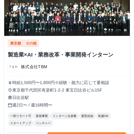
東京都
その他
製造業×AI・業務改革・事業開発インターン
株式会社TBM
時給1,500円〜1,800円※経験・能力に応じて要相談
currency_yen
東京都千代田区有楽町1-2-2 東宝日比谷ビル15F
place
日比谷駅
train
週2日〜 / 週16時間〜
calendar_today
一部リモート可
新規事業
インターン生多数
髪型自由
私服OK
スタートアップ
ベンチャー