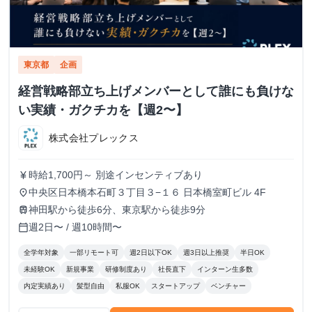
東京都
企画
経営戦略部立ち上げメンバーとして誰にも負けな
い実績・ガクチカを【週2〜】
株式会社プレックス
時給1,700円～ 別途インセンティブあり
currency_yen
中央区日本橋本石町３丁目３−１６ 日本橋室町ビル 4F
place
神田駅から徒歩6分、東京駅から徒歩9分
train
週2日〜 / 週10時間〜
calendar_today
全学年対象
一部リモート可
週2日以下OK
週3日以上推奨
半日OK
未経験OK
新規事業
研修制度あり
社長直下
インターン生多数
内定実績あり
髪型自由
私服OK
スタートアップ
ベンチャー