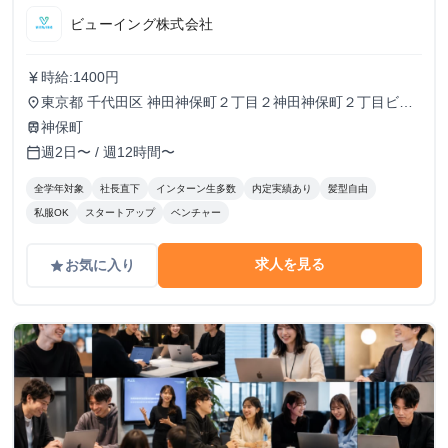
ビューイング株式会社
時給:1400円
currency_yen
東京都 千代田区 神田神保町２丁目２神田神保町２丁目ビル
place
５０２号室
神保町
train
週2日〜 / 週12時間〜
calendar_today
全学年対象
社長直下
インターン生多数
内定実績あり
髪型自由
私服OK
スタートアップ
ベンチャー
求人を見る
お気に入り
grade