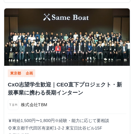
東京都
企画
CxO志望学生歓迎｜CEO直下プロジェクト・新
規事業に携わる長期インターン
株式会社TBM
時給1,500円〜1,800円※経験・能力に応じて要相談
currency_yen
東京都千代田区有楽町1-2-2 東宝日比谷ビル15F
place