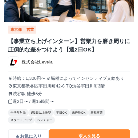
東京都
営業
【事業立ち上げインターン】営業力を磨き周りに
圧倒的な差をつけよう【週2日OK】
株式会社Levela
時給：1,300円〜 ※職種によってインセンティブ支給あり
currency_yen
東京都渋谷区宇田川町42-6 TQ渋谷宇田川町3階
place
渋谷駅 徒歩5分
train
週2日〜 / 週15時間〜
calendar_today
全学年対象
週3日以上推奨
半日OK
未経験OK
新規事業
スタートアップ
ベンチャー
求人を見る
お気に入り
grade