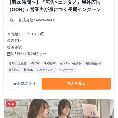
【週20時間〜】『広告×エンタメ』屋外広告
（OOH）/ 営業力が身につく長期インターン
株式会社halfwaytheir
時給1,250〜1,750円
currency_yen
渋谷区
place
渋谷駅
train
週3日〜 / 週20時間〜
calendar_today
週3日以上推奨
半日OK
未経験OK
インターン生多数
内定実績あり
髪型自由
私服OK
スタートアップ
ベンチャー
求人を見る
お気に入り
grade
NEW