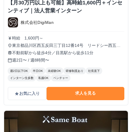
【月30万円以上も可能】高時給1,600円＋インセ
ンティブ｜法人営業インターン
株式会社DigiMan
時給 1,600円～
currency_yen
東京都品川区西五反田三丁目12番14号 リードシー西五反
place
田ビル7-8階（受付8階）
不動前駅から徒歩4分／目黒駅から徒歩11分
train
週2日〜 / 週8時間〜
calendar_today
週2日以下OK
半日OK
未経験OK
研修制度あり
社長直下
インターン生多数
私服OK
ベンチャー
求人を見る
お気に入り
grade