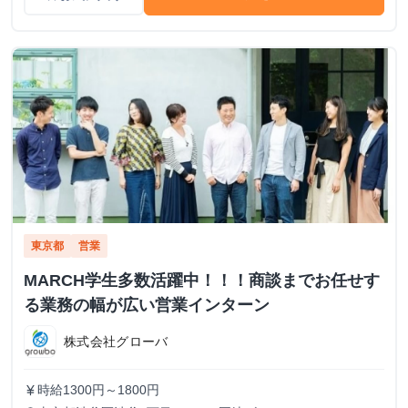
東京都
営業
MARCH学生多数活躍中！！！商談までお任せす
る業務の幅が広い営業インターン
株式会社グローバ
時給1300円～1800円
currency_yen