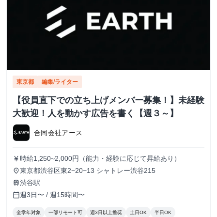
東京都
編集/ライター
【役員直下での立ち上げメンバー募集！】未経験
大歓迎！人を動かす広告を書く【週３～】
合同会社アース
時給1,250~2,000円（能力・経験に応じて昇給あり）
currency_yen
東京都渋谷区東2−20−13 シャトレー渋谷215
place
渋谷駅
train
週3日〜 / 週15時間〜
calendar_today
全学年対象
一部リモート可
週3日以上推奨
土日OK
半日OK