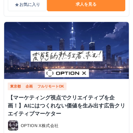
求人を見る
お気に入り
grade
東京都
企画
フルリモートOK
【マーケティング視点でクリエイティブを企
画！】AIにはつくれない価値を生み出す広告クリ
エイティブマーケター
OPTION X株式会社