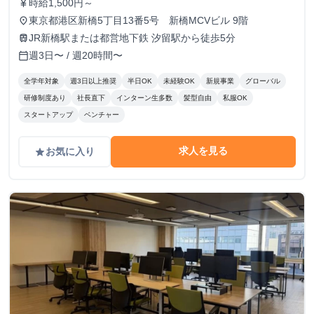
時給1,500円～
currency_yen
東京都港区新橋5丁目13番5号 新橋MCVビル 9階
place
JR新橋駅または都営地下鉄 汐留駅から徒歩5分
train
週3日〜 / 週20時間〜
calendar_today
全学年対象
週3日以上推奨
半日OK
未経験OK
新規事業
グローバル
研修制度あり
社長直下
インターン生多数
髪型自由
私服OK
スタートアップ
ベンチャー
求人を見る
お気に入り
grade