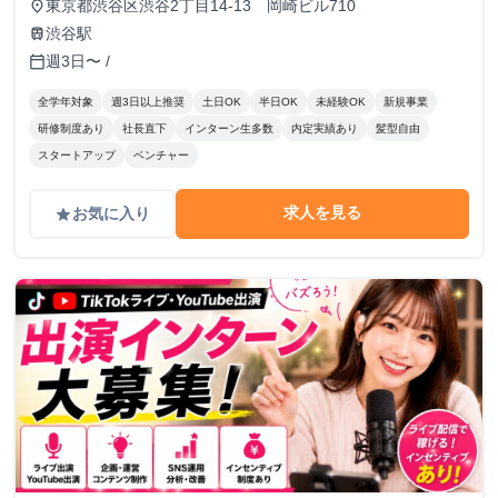
東京都渋谷区渋谷2丁目14-13 岡崎ビル710
place
渋谷駅
train
週3日〜 /
calendar_today
全学年対象
週3日以上推奨
土日OK
半日OK
未経験OK
新規事業
研修制度あり
社長直下
インターン生多数
内定実績あり
髪型自由
スタートアップ
ベンチャー
求人を見る
お気に入り
grade