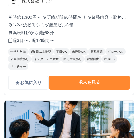
株式会社コリン
時給1,300円～ ※研修期間60時間あり ※業務内容・勤務状
currency_yen
況により決定
1-2-4浜松町シミヅ産業ビル6階
place
浜松町駅から徒歩8分
train
週3日〜 / 週12時間〜
calendar_today
全学年対象
週3日以上推奨
半日OK
未経験OK
新規事業
グローバル
研修制度あり
インターン生多数
内定実績あり
髪型自由
私服OK
ベンチャー
求人を見る
お気に入り
grade