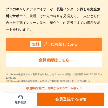
プロのキャリアアドバイザーが、長期インターン探しを完全無
料でサポート。
就活・その先の将来を見据えて、一人ひとりに
合った長期インターン先のご紹介と、内定獲得までの選考サポ
ートを行います。
無料
プロに相談してみる
会員登録はこちら
※1 Renew相談サポート利用者を対象にしたアンケート調査（対象期間:2023年7月1日〜
12月31日）
※2 Renew利用者の内定実績から算出（対象期間:2023年7月1日〜12月31日）
handshake
無料登録で、企業からスカウトが届く！
support_agent
会員登録する
(無料)
無料相談