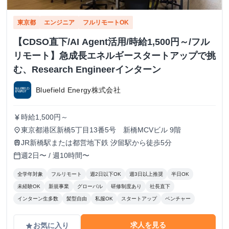
東京都
エンジニア
フルリモートOK
【CDSO直下/AI Agent活用/時給1,500円～/フル
リモート】急成長エネルギースタートアップで挑
む、Research Engineerインターン
Bluefield Energy株式会社
時給1,500円～
currency_yen
東京都港区新橋5丁目13番5号 新橋MCVビル 9階
place
JR新橋駅または都営地下鉄 汐留駅から徒歩5分
train
週2日〜 / 週10時間〜
calendar_today
全学年対象
フルリモート
週2日以下OK
週3日以上推奨
半日OK
未経験OK
新規事業
グローバル
研修制度あり
社長直下
インターン生多数
髪型自由
私服OK
スタートアップ
ベンチャー
求人を見る
お気に入り
grade