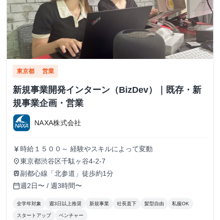
東京都
営業
新規事業開発インターン（BizDev）｜既存・新
規事業企画・営業
NAXA株式会社
時給１５００～ 経験やスキルによって変動
currency_yen
東京都渋谷区千駄ヶ谷4-2-7
place
副都心線「北参道」徒歩約1分
train
週2日〜 / 週3時間〜
calendar_today
全学年対象
週3日以上推奨
新規事業
社長直下
髪型自由
私服OK
スタートアップ
ベンチャー