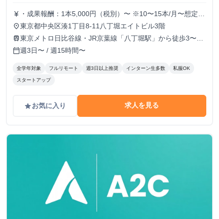
・成果報酬：1本5,000円（税別）〜 ※10〜15本/月〜想定
currency_yen
※経験、実績、能力等によって変動 ※トライアル期間の場
東京都中央区湊1丁目8-11八丁堀エイトビル3階
place
合変動あり
東京メトロ日比谷線・JR京葉線「八丁堀駅」から徒歩3〜6
train
分
週3日〜 / 週15時間〜
calendar_today
全学年対象
フルリモート
週3日以上推奨
インターン生多数
私服OK
スタートアップ
求人を見る
お気に入り
grade