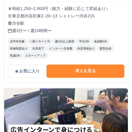
時給1,250~2,000円（能力・経験に応じて昇給あり）
currency_yen
東京都渋谷区東2−20−13 シャトレー渋谷215
place
渋谷駅
train
週3日〜 / 週15時間〜
calendar_today
全学年対象
一部リモート可
週3日以上推奨
半日OK
未経験OK
研修制度あり
社長直下
インターン生多数
内定実績あり
髪型自由
私服OK
スタートアップ
求人を見る
お気に入り
grade