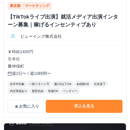
東京都
マーケティング
【TikTokライブ出演】就活メディア出演インタ
ーン募集｜稼げるインセンティブあり
ビューイング株式会社
時給1400円
currency_yen
本社
place
神保町
train
週2日〜 / 週10時間〜
calendar_today
全学年対象
一部リモート可
週2日以下OK
未経験OK
社長直下
内定実績あり
髪型自由
私服OK
ベンチャー
求人を見る
お気に入り
grade