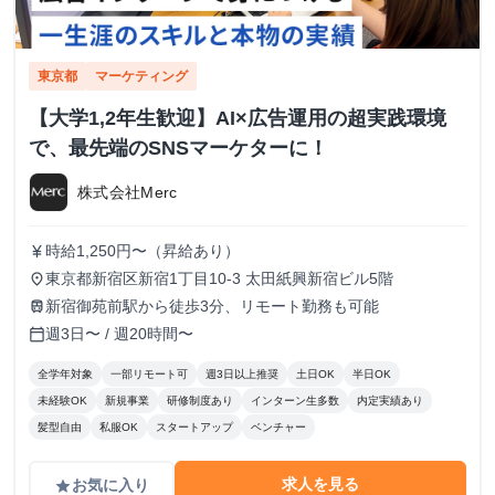
東京都
マーケティング
【大学1,2年生歓迎】AI×広告運用の超実践環境
で、最先端のSNSマーケターに！
株式会社Merc
時給1,250円〜（昇給あり）
currency_yen
東京都新宿区新宿1丁目10-3 太田紙興新宿ビル5階
place
新宿御苑前駅から徒歩3分、リモート勤務も可能
train
週3日〜 / 週20時間〜
calendar_today
全学年対象
一部リモート可
週3日以上推奨
土日OK
半日OK
未経験OK
新規事業
研修制度あり
インターン生多数
内定実績あり
髪型自由
私服OK
スタートアップ
ベンチャー
求人を見る
お気に入り
grade