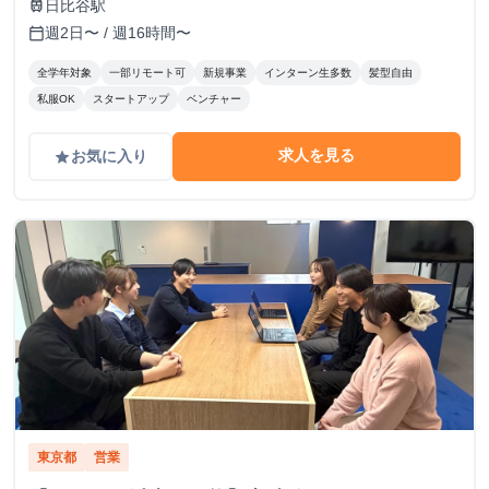
日比谷駅
train
週2日〜 / 週16時間〜
calendar_today
全学年対象
一部リモート可
新規事業
インターン生多数
髪型自由
私服OK
スタートアップ
ベンチャー
求人を見る
お気に入り
grade
東京都
営業