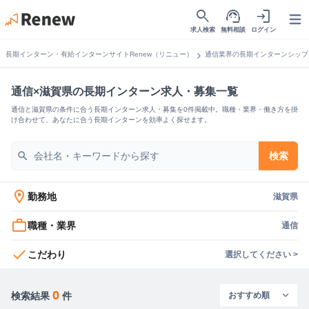
search
support_agent
login
Open
求人検索
無料相談
ログイン
chevron_right
長期インターン・有給インターンサイトRenew（リニュー）
通信業界の長期インターンシップ
通信×滋賀県の長期インターン求人・募集一覧
通信と滋賀県の条件に合う長期インターン求人・募集を0件掲載中。職種・業界・働き方を掛
け合わせて、あなたに合う長期インターンを効率よく探せます。
search
検索
location_on
勤務地
滋賀県
work_outline
職種・業界
通信
check
こだわり
選択してください >
0
検索結果
件